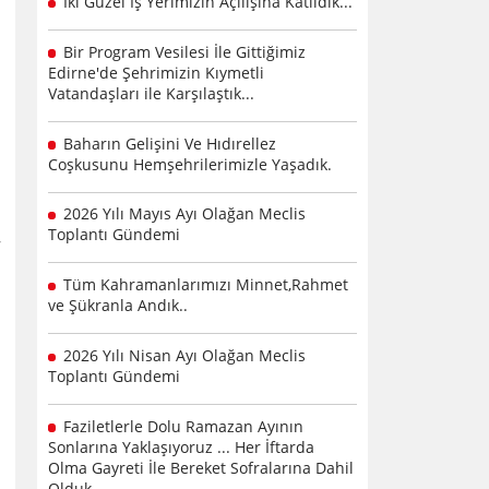
İki Güzel İş Yerimizin Açılışına Katıldık...
Bir Program Vesilesi İle Gittiğimiz
Edirne'de Şehrimizin Kıymetli
Vatandaşları ile Karşılaştık...
Baharın Gelişini Ve Hıdırellez
Coşkusunu Hemşehrilerimizle Yaşadık.
2026 Yılı Mayıs Ayı Olağan Meclis
Toplantı Gündemi
Tüm Kahramanlarımızı Minnet,Rahmet
ve Şükranla Andık..
2026 Yılı Nisan Ayı Olağan Meclis
Toplantı Gündemi
Faziletlerle Dolu Ramazan Ayının
Sonlarına Yaklaşıyoruz ... Her İftarda
Olma Gayreti İle Bereket Sofralarına Dahil
Olduk .