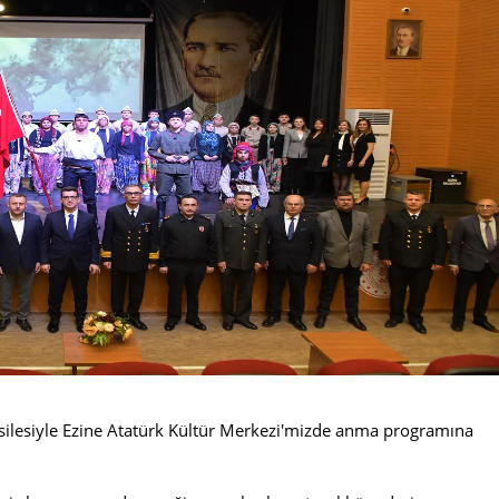
silesiyle Ezine Atatürk Kültür Merkezi'mizde anma programına