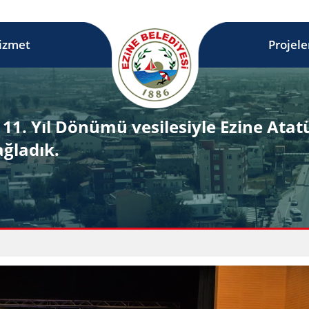
izmet
Projele
111. Yıl Dönümü vesilesiyle Ezine Ata
ğladık.