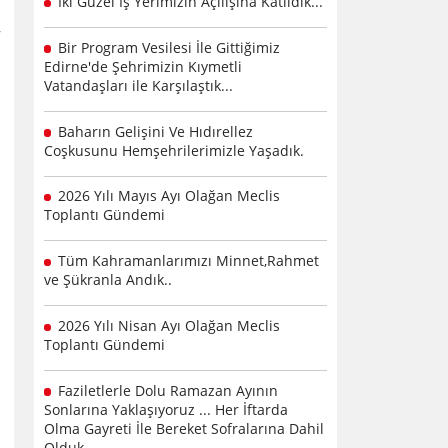
İki Güzel İş Yerimizin Açılışına Katıldık...
Bir Program Vesilesi İle Gittiğimiz
Edirne'de Şehrimizin Kıymetli
Vatandaşları ile Karşılaştık...
Baharın Gelişini Ve Hıdırellez
Coşkusunu Hemşehrilerimizle Yaşadık.
2026 Yılı Mayıs Ayı Olağan Meclis
Toplantı Gündemi
Tüm Kahramanlarımızı Minnet,Rahmet
ve Şükranla Andık..
2026 Yılı Nisan Ayı Olağan Meclis
Toplantı Gündemi
Faziletlerle Dolu Ramazan Ayının
Sonlarına Yaklaşıyoruz ... Her İftarda
Olma Gayreti İle Bereket Sofralarına Dahil
Olduk .