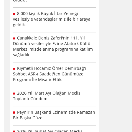
8.000 kişilik Büyük İftar Yemeği
vesilesiyle vatandaşlarımız ile bir araya
geldik.
Çanakkale Deniz Zaferi'nin 111. Yıl
Dönümü vesilesiyle Ezine Atatürk Kültür
Merkezi'mizde anma programına katılım
sağladık.
Kıymetli Hocamız Ömer Demirbağ'ı
Sohbet ASR-ı Saadet'ten Günümüze
Programı İle Misafir Ettik.
2026 Yılı Mart Ayı Olağan Meclis
Toplantı Gündemi
Peynirin Başkenti Ezine’mizde Ramazan
Bir Başka Güzel ..
2026 Yılı Şubat Ayı Olağan Meclis