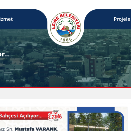
izmet
Projele
r..