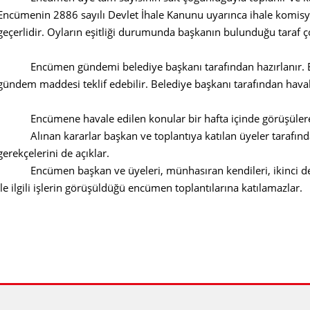
Encümenin 2886 sayılı Devlet İhale Kanunu uyarınca ihale komis
geçerlidir. Oyların eşitliği durumunda başkanın bulunduğu taraf ç
Encümen gündemi belediye başkanı tarafından hazırlanır. Enc
gündem maddesi teklif edebilir. Belediye başkanı tarafından ha
Encümene havale edilen konular bir hafta içinde görüşülerek
Alınan kararlar başkan ve toplantıya katılan üyeler tarafından
gerekçelerini de açıklar.
Encümen başkan ve üyeleri, münhasıran kendileri, ikinci derece
ile ilgili işlerin görüşüldüğü encümen toplantılarına katılamazlar.