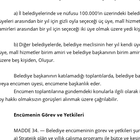
a) İl belediyelerinde ve nüfusu 100.000'in üzerindeki belediye
üyeleri arasından bir yıl için gizli oyla seçeceği üç üye, malî hizm
amirleri arasından bir yıl için seçeceği iki üye olmak üzere yedi ki
b) Diğer belediyelerde, belediye meclisinin her yıl kendi üyeleri 
üye, malî hizmetler birim amiri ve belediye başkanının birim amirle
üzere beş kişiden, Oluşur.
Belediye başkanının katılamadığı toplantılarda, belediye baş
veya encümen üyesi, encümene başkanlık eder.
Encümen toplantılarına gündemdeki konularla ilgili olarak ilgil
oy hakkı olmaksızın görüşleri alınmak üzere çağrılabilir.
Encümenin Görev ve Yetkileri
MADDE 34. — Belediye encümeninin görev ve yetkileri şunl
a) Stratejik plân ve yıllık çalışma programı ile bütçe ve kesin