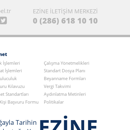
el.tr
EZİNE İLETİŞİM MERKEZİ
0 (286) 618 10 10
met
ik İşlemleri
Çalışma Yönetmelikleri
at İşlemleri
Standart Dosya Planı
uluculuk
Beyanname Formları
uru Kılavuzu
Vergi Takvimi
et Standartları
Aydınlatma Metinleri
li Kişi Başvuru Formu
Politikalar
EZİNE
ayla Tarihin