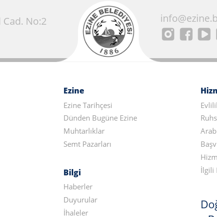
info@ezine.b
 Cad. No:2
Ezine
Hiz
Ezine Tarihçesi
Evlil
Dünden Bugüne Ezine
Ruhs
Muhtarlıklar
Arab
Semt Pazarları
Başv
Hizm
İlgi
Bilgi
Haberler
Duyurular
Doğ
İhaleler