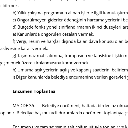
bildirmek.
b) Yıllık çalışma programına alınan işlerle ilgili kamulaştırm
c) Öngörülmeyen giderler ödeneğinin harcama yerlerini bel
d) Bütçede fonksiyonel sınıflandırmanın ikinci düzeyleri ar
e) Kanunlarda öngörülen cezaları vermek.
f) Vergi, resim ve harçlar dışında kalan dava konusu olan bel
tasfiyesine karar vermek.
g) Taşınmaz mal satımına, trampasına ve tahsisine ilişkin mecl
geçmemek üzere kiralanmasına karar vermek.
h) Umuma açık yerlerin açılış ve kapanış saatlerini belirlem
i) Diğer kanunlarda belediye encümenine verilen görevleri y
Encümen Toplantısı
MADDE 35. — Belediye encümeni, haftada birden az olmamak 
toplanır. Belediye başkanı acil durumlarda encümeni toplantıya çağ
Encümen üye tam sayısının salt çoğunluğuyla toplanır ve katıl