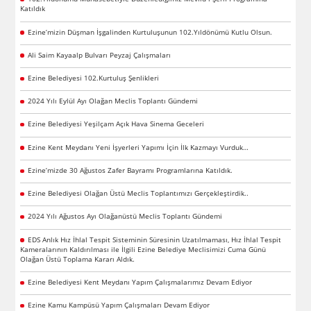
Katıldık
Ezine’mizin Düşman İşgalinden Kurtuluşunun 102.Yıldönümü Kutlu Olsun.
Ali Saim Kayaalp Bulvarı Peyzaj Çalışmaları
Ezine Belediyesi 102.Kurtuluş Şenlikleri
2024 Yılı Eylül Ayı Olağan Meclis Toplantı Gündemi
Ezine Belediyesi Yeşilçam Açık Hava Sinema Geceleri
Ezine Kent Meydanı Yeni İşyerleri Yapımı İçin İlk Kazmayı Vurduk…
Ezine’mizde 30 Ağustos Zafer Bayramı Programlarına Katıldık.
Ezine Belediyesi Olağan Üstü Meclis Toplantımızı Gerçekleştirdik..
2024 Yılı Ağustos Ayı Olağanüstü Meclis Toplantı Gündemi
EDS Anlık Hız İhlal Tespit Sisteminin Süresinin Uzatılmaması, Hız İhlal Tespit
Kameralarının Kaldırılması ile İlgili Ezine Belediye Meclisimizi Cuma Günü
Olağan Üstü Toplama Kararı Aldık.
Ezine Belediyesi Kent Meydanı Yapım Çalışmalarımız Devam Ediyor
Ezine Kamu Kampüsü Yapım Çalışmaları Devam Ediyor