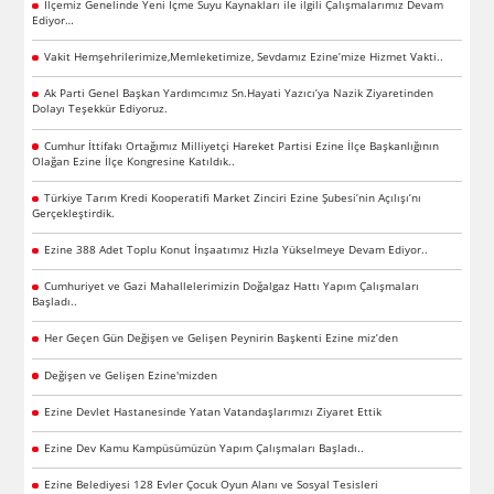
İlçemiz Genelinde Yeni İçme Suyu Kaynakları ile ilgili Çalışmalarımız Devam
Ediyor…
Vakit Hemşehrilerimize,Memleketimize, Sevdamız Ezine’mize Hizmet Vakti..
Ak Parti Genel Başkan Yardımcımız Sn.Hayati Yazıcı’ya Nazik Ziyaretinden
Dolayı Teşekkür Ediyoruz.
Cumhur İttifakı Ortağımız Milliyetçi Hareket Partisi Ezine İlçe Başkanlığının
Olağan Ezine İlçe Kongresine Katıldık..
Türkiye Tarım Kredi Kooperatifi Market Zinciri Ezine Şubesi’nin Açılışı’nı
Gerçekleştirdik.
Ezine 388 Adet Toplu Konut İnşaatımız Hızla Yükselmeye Devam Ediyor..
Cumhuriyet ve Gazi Mahallelerimizin Doğalgaz Hattı Yapım Çalışmaları
Başladı..
Her Geçen Gün Değişen ve Gelişen Peynirin Başkenti Ezine miz’den
Değişen ve Gelişen Ezine'mizden
Ezine Devlet Hastanesinde Yatan Vatandaşlarımızı Ziyaret Ettik
Ezine Dev Kamu Kampüsümüzün Yapım Çalışmaları Başladı..
Ezine Belediyesi 128 Evler Çocuk Oyun Alanı ve Sosyal Tesisleri