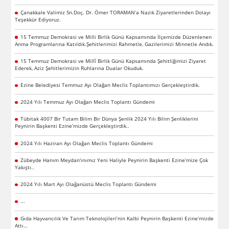
Çanakkale Valimiz Sn.Doç. Dr. Ömer TORAMAN’a Nazik Ziyaretlerinden Dolayı
Teşekkür Ediyoruz.
15 Temmuz Demokrasi ve Milli Birlik Günü Kapsamında İlçemizde Düzenlenen
Anma Programlarına Katıldık.Şehitlerimizi Rahmetle, Gazilerimizi Minnetle Andık.
15 Temmuz Demokrasi ve Millî Birlik Günü Kapsamında Şehitliğimizi Ziyaret
Ederek, Aziz Şehitlerimizin Ruhlarına Dualar Okuduk.
Ezine Belediyesi Temmuz Ayı Olağan Meclis Toplantımızı Gerçekleştirdik.
2024 Yılı Temmuz Ayı Olağan Meclis Toplantı Gündemi
Tübitak 4007 Bir Tutam Bilim Bir Dünya Şenlik 2024 Yılı Bilim Şenliklerini
Peynirin Başkenti Ezine’mizde Gerçekleştirdik..
2024 Yılı Haziran Ayı Olağan Meclis Toplantı Gündemi
Zübeyde Hanım Meydan'ınımız Yeni Haliyle Peynirin Başkenti Ezine’mize Çok
Yakıştı..
2024 Yılı Mart Ayı Olağanüstü Meclis Toplantı Gündemi
...
Gıda Hayvancılık Ve Tarım Teknolojileri’nin Kalbi Peynirin Başkenti Ezine’mizde
Attı…