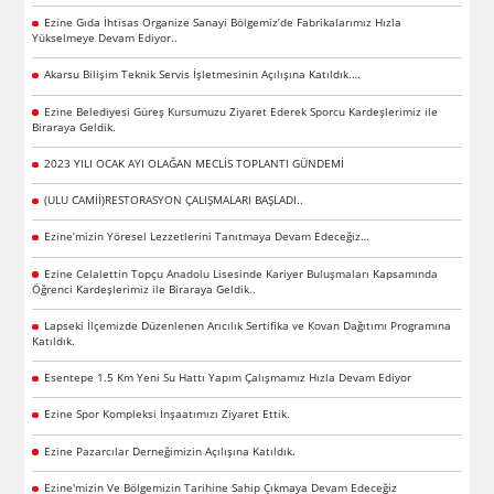
Ezine Gıda İhtisas Organize Sanayi Bölgemiz’de Fabrikalarımız Hızla
Yükselmeye Devam Ediyor..
Akarsu Bilişim Teknik Servis İşletmesinin Açılışına Katıldık.…
Ezine Belediyesi Güreş Kursumuzu Ziyaret Ederek Sporcu Kardeşlerimiz ile
Biraraya Geldik.
2023 YILI OCAK AYI OLAĞAN MECLİS TOPLANTI GÜNDEMİ
(ULU CAMİİ)RESTORASYON ÇALIŞMALARI BAŞLADI..
Ezine’mizin Yöresel Lezzetlerini Tanıtmaya Devam Edeceğiz…
Ezine Celalettin Topçu Anadolu Lisesinde Kariyer Buluşmaları Kapsamında
Öğrenci Kardeşlerimiz ile Biraraya Geldik..
Lapseki İlçemizde Düzenlenen Arıcılık Sertifika ve Kovan Dağıtımı Programına
Katıldık.
Esentepe 1.5 Km Yeni Su Hattı Yapım Çalışmamız Hızla Devam Ediyor
Ezine Spor Kompleksi İnşaatımızı Ziyaret Ettik.
Ezine Pazarcılar Derneğimizin Açılışına Katıldık.
Ezine'mizin Ve Bölgemizin Tarihine Sahip Çıkmaya Devam Edeceğiz