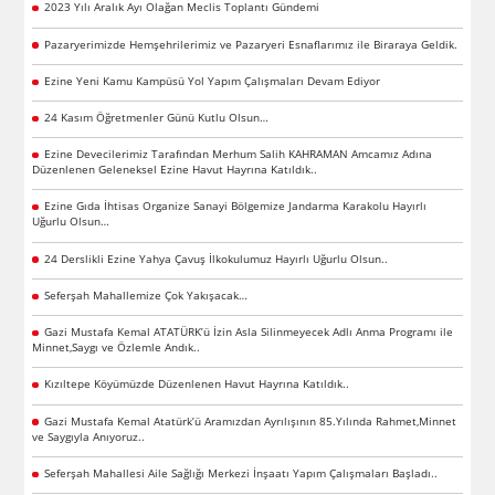
2023 Yılı Aralık Ayı Olağan Meclis Toplantı Gündemi
Pazaryerimizde Hemşehrilerimiz ve Pazaryeri Esnaflarımız ile Biraraya Geldik.
Ezine Yeni Kamu Kampüsü Yol Yapım Çalışmaları Devam Ediyor
24 Kasım Öğretmenler Günü Kutlu Olsun…
Ezine Devecilerimiz Tarafından Merhum Salih KAHRAMAN Amcamız Adına
Düzenlenen Geleneksel Ezine Havut Hayrına Katıldık..
Ezine Gıda İhtisas Organize Sanayi Bölgemize Jandarma Karakolu Hayırlı
Uğurlu Olsun…
24 Derslikli Ezine Yahya Çavuş İlkokulumuz Hayırlı Uğurlu Olsun..
Seferşah Mahallemize Çok Yakışacak…
Gazi Mustafa Kemal ATATÜRK’ü İzin Asla Silinmeyecek Adlı Anma Programı ile
Minnet,Saygı ve Özlemle Andık..
Kızıltepe Köyümüzde Düzenlenen Havut Hayrına Katıldık..
Gazi Mustafa Kemal Atatürk’ü Aramızdan Ayrılışının 85.Yılında Rahmet,Minnet
ve Saygıyla Anıyoruz..
Seferşah Mahallesi Aile Sağlığı Merkezi İnşaatı Yapım Çalışmaları Başladı..