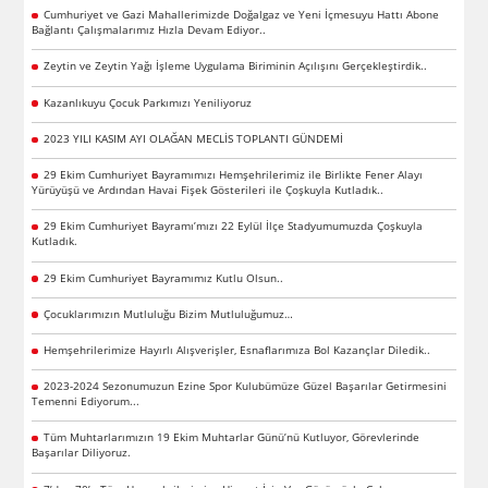
Cumhuriyet ve Gazi Mahallerimizde Doğalgaz ve Yeni İçmesuyu Hattı Abone
Bağlantı Çalışmalarımız Hızla Devam Ediyor..
Zeytin ve Zeytin Yağı İşleme Uygulama Biriminin Açılışını Gerçekleştirdik..
Kazanlıkuyu Çocuk Parkımızı Yeniliyoruz
2023 YILI KASIM AYI OLAĞAN MECLİS TOPLANTI GÜNDEMİ
29 Ekim Cumhuriyet Bayramımızı Hemşehrilerimiz ile Birlikte Fener Alayı
Yürüyüşü ve Ardından Havai Fişek Gösterileri ile Çoşkuyla Kutladık..
29 Ekim Cumhuriyet Bayramı’mızı 22 Eylül İlçe Stadyumumuzda Çoşkuyla
Kutladık.
29 Ekim Cumhuriyet Bayramımız Kutlu Olsun..
Çocuklarımızın Mutluluğu Bizim Mutluluğumuz…
Hemşehrilerimize Hayırlı Alışverişler, Esnaflarımıza Bol Kazançlar Diledik..
2023-2024 Sezonumuzun Ezine Spor Kulubümüze Güzel Başarılar Getirmesini
Temenni Ediyorum...
Tüm Muhtarlarımızın 19 Ekim Muhtarlar Günü’nü Kutluyor, Görevlerinde
Başarılar Diliyoruz.