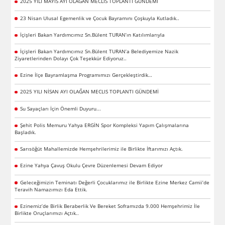
2025 YILI MAYIS AYI OLAĞAN MECLIS TOPLANTI GÜNDEMİ
23 Nisan Ulusal Egemenlik ve Çocuk Bayramını Çoşkuyla Kutladık..
İçişleri Bakan Yardımcımız Sn.Bülent TURAN’ın Katılımlarıyla
İçişleri Bakan Yardımcımız Sn.Bülent TURAN’a Belediyemize Nazik
Ziyaretlerinden Dolayı Çok Teşekkür Ediyoruz..
Ezine İlçe Bayramlaşma Programımızı Gerçekleştirdik…
2025 YILI NİSAN AYI OLAĞAN MECLIS TOPLANTI GÜNDEMİ
Su Sayaçları İçin Önemli Duyuru...
Şehit Polis Memuru Yahya ERGİN Spor Kompleksi Yapım Çalışmalarına
Başladık.
Sarısöğüt Mahallemizde Hemşehrilerimiz ile Birlikte İftarımızı Açtık.
Ezine Yahya Çavuş Okulu Çevre Düzenlemesi Devam Ediyor
Geleceğimizin Teminatı Değerli Çocuklarımız ile Birlikte Ezine Merkez Camii’de
Teravih Namazımızı Eda Ettik.
Ezinemiz’de Birlik Beraberlik Ve Bereket Soframızda 9.000 Hemşehrimiz İle
Birlikte Oruçlarımızı Açtık..