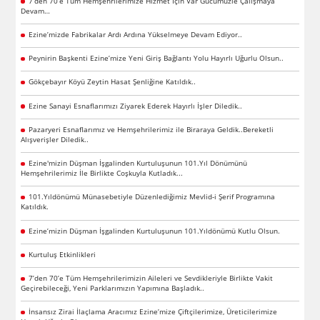
7’den 70’e Tüm Hemşehrilerimize Hizmet İçin Var Gücümüzle Çalışmaya
Devam…
Ezine’mizde Fabrikalar Ardı Ardına Yükselmeye Devam Ediyor..
Peynirin Başkenti Ezine’mize Yeni Giriş Bağlantı Yolu Hayırlı Uğurlu Olsun..
Gökçebayır Köyü Zeytin Hasat Şenliğine Katıldık..
Ezine Sanayi Esnaflarımızı Ziyarek Ederek Hayırlı İşler Diledik..
Pazaryeri Esnaflarımız ve Hemşehrilerimiz ile Biraraya Geldik..Bereketli
Alışverişler Diledik..
Ezine'mizin Düşman İşgalinden Kurtuluşunun 101.Yıl Dönümünü
Hemşehrilerimiz İle Birlikte Coşkuyla Kutladık...
101.Yıldönümü Münasebetiyle Düzenlediğimiz Mevlid-i Şerif Programına
Katıldık.
Ezine’mizin Düşman İşgalinden Kurtuluşunun 101.Yıldönümü Kutlu Olsun.
Kurtuluş Etkinlikleri
7’den 70’e Tüm Hemşehrilerimizin Aileleri ve Sevdikleriyle Birlikte Vakit
Geçirebileceği, Yeni Parklarımızın Yapımına Başladık..
İnsansız Zirai İlaçlama Aracımız Ezine’mize Çiftçilerimize, Üreticilerimize