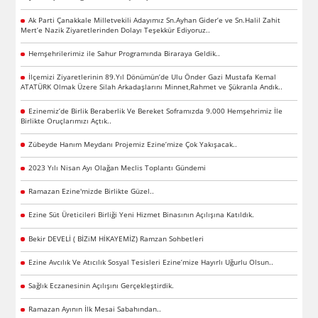
Ak Parti Çanakkale Milletvekili Adayımız Sn.Ayhan Gider’e ve Sn.Halil Zahit
Mert’e Nazik Ziyaretlerinden Dolayı Teşekkür Ediyoruz..
Hemşehrilerimiz ile Sahur Programında Biraraya Geldik..
İlçemizi Ziyaretlerinin 89.Yıl Dönümün’de Ulu Önder Gazi Mustafa Kemal
ATATÜRK Olmak Üzere Silah Arkadaşlarını Minnet,Rahmet ve Şükranla Andık..
Ezinemiz’de Birlik Beraberlik Ve Bereket Soframızda 9.000 Hemşehrimiz İle
Birlikte Oruçlarımızı Açtık..
Zübeyde Hanım Meydanı Projemiz Ezine’mize Çok Yakışacak..
2023 Yılı Nisan Ayı Olağan Meclis Toplantı Gündemi
Ramazan Ezine'mizde Birlikte Güzel..
Ezine Süt Üreticileri Birliği Yeni Hizmet Binasının Açılışına Katıldık.
Bekir DEVELİ ( BİZiM HİKAYEMİZ) Ramzan Sohbetleri
Ezine Avcılık Ve Atıcılık Sosyal Tesisleri Ezine’mize Hayırlı Uğurlu Olsun..
Sağlık Eczanesinin Açılışını Gerçekleştirdik.
Ramazan Ayının İlk Mesai Sabahından..