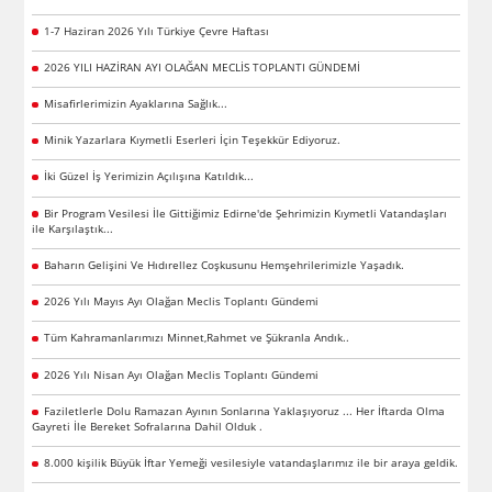
1-7 Haziran 2026 Yılı Türkiye Çevre Haftası
2026 YILI HAZİRAN AYI OLAĞAN MECLİS TOPLANTI GÜNDEMİ
Misafirlerimizin Ayaklarına Sağlık...
Minik Yazarlara Kıymetli Eserleri İçin Teşekkür Ediyoruz.
İki Güzel İş Yerimizin Açılışına Katıldık...
Bir Program Vesilesi İle Gittiğimiz Edirne'de Şehrimizin Kıymetli Vatandaşları
ile Karşılaştık...
Baharın Gelişini Ve Hıdırellez Coşkusunu Hemşehrilerimizle Yaşadık.
2026 Yılı Mayıs Ayı Olağan Meclis Toplantı Gündemi
Tüm Kahramanlarımızı Minnet,Rahmet ve Şükranla Andık..
2026 Yılı Nisan Ayı Olağan Meclis Toplantı Gündemi
Faziletlerle Dolu Ramazan Ayının Sonlarına Yaklaşıyoruz ... Her İftarda Olma
Gayreti İle Bereket Sofralarına Dahil Olduk .
8.000 kişilik Büyük İftar Yemeği vesilesiyle vatandaşlarımız ile bir araya geldik.