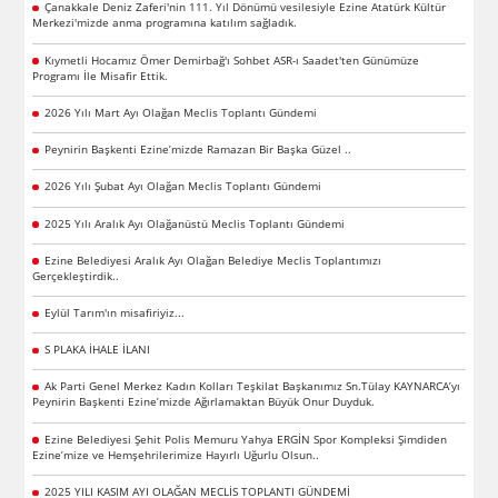
Çanakkale Deniz Zaferi'nin 111. Yıl Dönümü vesilesiyle Ezine Atatürk Kültür
Merkezi'mizde anma programına katılım sağladık.
Kıymetli Hocamız Ömer Demirbağ'ı Sohbet ASR-ı Saadet'ten Günümüze
Programı İle Misafir Ettik.
2026 Yılı Mart Ayı Olağan Meclis Toplantı Gündemi
Peynirin Başkenti Ezine’mizde Ramazan Bir Başka Güzel ..
2026 Yılı Şubat Ayı Olağan Meclis Toplantı Gündemi
2025 Yılı Aralık Ayı Olağanüstü Meclis Toplantı Gündemi
Ezine Belediyesi Aralık Ayı Olağan Belediye Meclis Toplantımızı
Gerçekleştirdik..
Eylül Tarım'ın misafiriyiz...
S PLAKA İHALE İLANI
Ak Parti Genel Merkez Kadın Kolları Teşkilat Başkanımız Sn.Tülay KAYNARCA’yı
Peynirin Başkenti Ezine’mizde Ağırlamaktan Büyük Onur Duyduk.
Ezine Belediyesi Şehit Polis Memuru Yahya ERGİN Spor Kompleksi Şimdiden
Ezine’mize ve Hemşehrilerimize Hayırlı Uğurlu Olsun..
2025 YILI KASIM AYI OLAĞAN MECLİS TOPLANTI GÜNDEMİ