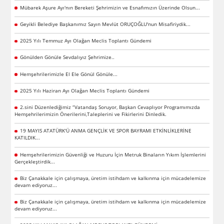
Mübarek Aşure Ayı'nın Bereketi Şehrimizin ve Esnafımızın Üzerinde Olsun...
Geyikli Belediye Başkanımız Sayın Mevlüt ORUÇOĞLU'nun Misafiriydik...
2025 Yılı Temmuz Ayı Olağan Meclis Toplantı Gündemi
Gönülden Gönüle Sevdalıyız Şehrimize..
Hemşehrilerimizle El Ele Gönül Gönüle...
2025 Yılı Haziran Ayı Olağan Meclis Toplantı Gündemi
2.sini Düzenlediğimiz “Vatandaş Soruyor, Başkan Cevaplıyor Programımızda
Hemşehrilerimizin Önerilerini,Taleplerini ve Fikirlerini Dinledik.
19 MAYIS ATATÜRK'Ü ANMA GENÇLİK VE SPOR BAYRAMI ETKİNLİKLERİNE
KATILDIK...
Hemşehrilerimizin Güvenliği ve Huzuru İçin Metruk Binaların Yıkım İşlemlerini
Gerçekleştirdik...
Biz Çanakkale için çalışmaya, üretim istihdam ve kalkınma için mücadelemize
devam ediyoruz...
Biz Çanakkale için çalışmaya, üretim istihdam ve kalkınma için mücadelemize
devam ediyoruz...