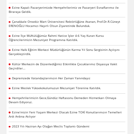
Ezine Kapalı Pazaryerimizde Hemşehrilerimiz ve Pazaryeri Esnaflarımız ile
Biraraya Geldik.
Çanakkale Onsekiz Mart Üniversitesi Rektörlüğüne Atanan, Prof.Dr.R.Cüneyt
ERENOĞLU Hocamızı Hayırlı Olsun Ziyaretinde Bulunduk.
Ezine İlçe Müftülüğümüz Rahmi Hatice İşler 4-6 Yaş Kuran Kursu
Öğrencilerimizin Mezuniyet Programına Katıldık.
Ezine Halk Eğitim Merkezi Müdürlüğünün Karma Yıl Sonu Sergisinin Açılışını
Gerçekleştirdik.
Kültür Merkezin de Düzenlediğimiz Etkinlikte Çocuklarımız Doyasıya Vakit
Geçirdiler...
Depremzede Vatandaşlarımızın Her Zaman Yanındayız
Ezine Meslek Yüksekokulumuzun Mezuniyet Törenine Katıldık.
Hemşehrilerimizin Gece,Gündüz Haftasonu Demeden Hizmetkarı Olmaya
Devam Ediyoruz.
Ezine’mizin Yeni Yaşam Merkezi Olacak Ezine TOKİ Konutlarımızın Temelleri
Ardı Ardına Atılıyor
2023 Yılı Haziran Ayı Olağan Meclis Toplantı Gündemi