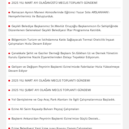
2025 YILI MART AYI OLAĞANÜSTÜ MECLIS TOPLANTI GÜNDEMİ
Ramazan Ayının Manevi Atmosferinde Eğitimci Yazar Sıtkı ARSLANHAN’ı
Hemşehrilerimiz ile Buluşturduk.
Geyikli Belediye Başkanımız Sn.Mevlüt Oruçoğlu Başkanımızın Ev Sahipliğinde
Düzenlenen Geleneksel Geyikli Belediyesi İftar Programına Katıldık.
Bölgemizin Turizm ve İstihdamına Katkı Sağlayacak Termal Otelcilik İnşaat
Çalışmaları Hızla Devam Ediyor
Çanakkale Şehit ve Gaziler Derneği Başkanı Sn.Gökhan Uz ve Dernek Yönetim
Kurulu Üyelerine Nazik Ziyaretlerinden Dolayı Teşekkür Ediyorum.
Gelişen ve Değişen Peynirin Başkenti Ezine’mizde Fabrikalar Hızla Yükselmeye
Devam Ediyor
2025 YILI MART AYI OLAĞAN MECLIS TOPLANTI GÜNDEMI
2025 YILI ŞUBAT AYI OLAĞAN MECLIS TOPLANTI GÜNDEMI
Yol Genişletme ve Cep Araç Park Alanları ile İlgili Çalışmalarımıza Başladık.
Ezine Ali Saim Kayaalp Bulvarı Peyzaj Çalışmaları
Başkent Ankara’dan Peynirin Başkenti Ezine’mize Güçlü Destek…
Ezine Belediyesi Yeni İçme suyu Kuyusu Yapım Çalışmaları