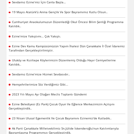
Sevdamız Ezine’miz İçin Canla Başla…
19 Mayıs Atatürk'ü Anma Gençlik Ve Spor Bayramımız Kutlu Olsun..
Cumhuriyet Anaokulumuzun Düzenlediği Okul Öncesi Bilim Şenliği Programına
Katıldık..
Ezine’mize Yakıştımı… Çok Yakıştı.
Ezine Dev Kamu Kampüsümüzün Yapım İhalesi Dün Çanakkale İl Özel İdaremiz
Tarafından Gerçekleştirilmiştir.
Uluköy ve Kızıltepe Köylerimizin Düzenlemiş Olduğu Hayır Cemiyetlerine
Katıldık..
Sevdamız Ezine’mize Hizmet Sevdasıdır..
Hemşehrilerimize Söz Verdiğimiz Gibi...
2023 Yılı Mayıs Ayı Olağan Meclis Toplantı Gündemi
Ezine Belediyesi (Ez Park) Çocuk Oyun Ve Eğlence Merkezimizin Açılışını
Gerçekleştirdik..
23 Nisan Ulusal Egemenlik Ve Çocuk Bayramını Ezinemiz'de Kutladık..
Ak Parti Çanakkale Milletvekilimiz Sn.Jülide İskenderoğlu’nun Katılımlarıyla
Bayramlaşma Programımızı Gerçekleştirdik.