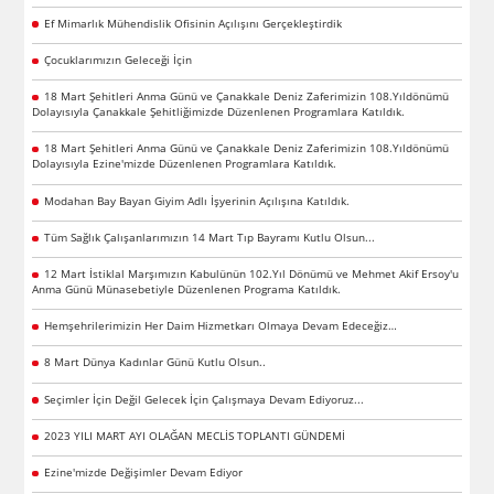
Ef Mimarlık Mühendislik Ofisinin Açılışını Gerçekleştirdik
Çocuklarımızın Geleceği İçin
18 Mart Şehitleri Anma Günü ve Çanakkale Deniz Zaferimizin 108.Yıldönümü
Dolayısıyla Çanakkale Şehitliğimizde Düzenlenen Programlara Katıldık.
18 Mart Şehitleri Anma Günü ve Çanakkale Deniz Zaferimizin 108.Yıldönümü
Dolayısıyla Ezine'mizde Düzenlenen Programlara Katıldık.
Modahan Bay Bayan Giyim Adlı İşyerinin Açılışına Katıldık.
Tüm Sağlık Çalışanlarımızın 14 Mart Tıp Bayramı Kutlu Olsun...
12 Mart İstiklal Marşımızın Kabulünün 102.Yıl Dönümü ve Mehmet Akif Ersoy'u
Anma Günü Münasebetiyle Düzenlenen Programa Katıldık.
Hemşehrilerimizin Her Daim Hizmetkarı Olmaya Devam Edeceğiz…
8 Mart Dünya Kadınlar Günü Kutlu Olsun..
Seçimler İçin Değil Gelecek İçin Çalışmaya Devam Ediyoruz...
2023 YILI MART AYI OLAĞAN MECLİS TOPLANTI GÜNDEMİ
Ezine'mizde Değişimler Devam Ediyor