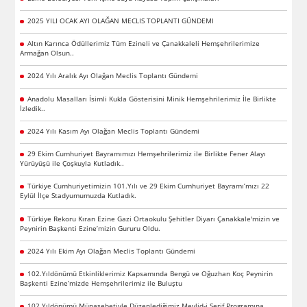
2025 YILI OCAK AYI OLAĞAN MECLIS TOPLANTI GÜNDEMI
Altın Karınca Ödüllerimiz Tüm Ezineli ve Çanakkaleli Hemşehrilerimize
Armağan Olsun..
2024 Yılı Aralık Ayı Olağan Meclis Toplantı Gündemi
Anadolu Masalları İsimli Kukla Gösterisini Minik Hemşehrilerimiz İle Birlikte
İzledik..
2024 Yılı Kasım Ayı Olağan Meclis Toplantı Gündemi
29 Ekim Cumhuriyet Bayramımızı Hemşehrilerimiz ile Birlikte Fener Alayı
Yürüyüşü ile Çoşkuyla Kutladık..
Türkiye Cumhuriyetimizin 101.Yılı ve 29 Ekim Cumhuriyet Bayramı’mızı 22
Eylül İlçe Stadyumumuzda Kutladık.
Türkiye Rekoru Kıran Ezine Gazi Ortaokulu Şehitler Diyarı Çanakkale'mizin ve
Peynirin Başkenti Ezine’mizin Gururu Oldu.
2024 Yılı Ekim Ayı Olağan Meclis Toplantı Gündemi
102.Yıldönümü Etkinliklerimiz Kapsamında Bengü ve Oğuzhan Koç Peynirin
Başkenti Ezine’mizde Hemşehrilerimiz ile Buluştu
102.Yıldönümü Münasebetiyle Düzenlediğimiz Mevlid-i Şerif Programına