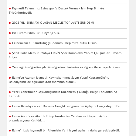
Kıymetli Takımımız Ezinespor'a Destek Vermek İçin Hep Birlikte
Tribünlerdeydik.
2025 YILI EKİM AYI OLAĞAN MECLİS TOPLANTI GÜNDEMİ
Bir Tutam Bilim Bir Dünya Şenlik.
Ezinemizin 103.Kurtuluş yıl dönümü hepimize Kutlu Olsun.
Şehit Polis Memuru Yahya ERGİN Spor Kompleksi Yapım Çalışmaları Devam
Ediyor....
Yeni eğitim öğretim yılı tüm öğretmenlerimize ve öğrencilere hayırlı olsun.
Ezine'ye Atanan kıymetli Kaymakamımız Sayın Yusuf Kaptanoğlu'nu
Belediyemiz de ağırlamaktan memnun olduk...
Yerel Yönetimler Başkanlığımızın Düzenlemiş Olduğu Bölge Toplantısına
Katıldık...
Ezine Belediyesi Yaz Dönemi Gençlik Programının Açılışını Gerçekleştirdik.
Ezine Avcılık ve Atıcılık Kulüp tarafından Yapılan muhteşem Açılış
organizasyona Katıldık ...
Ezine'mizde kıymetli bir Ailemizin Yeni İşyeri açılışını daha gerçekleştirdik.