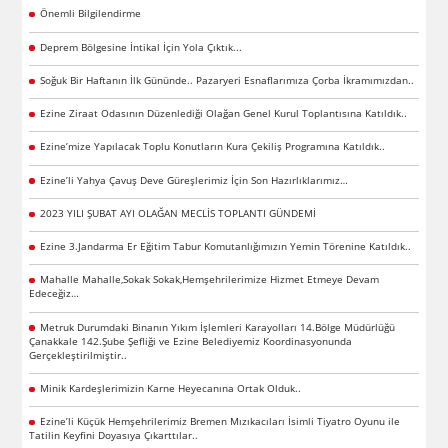
Önemli Bilgilendirme
Deprem Bölgesine İntikal İçin Yola Çıktık...
Soğuk Bir Haftanın İlk Gününde.. Pazaryeri Esnaflarımıza Çorba İkramımızdan..
Ezine Ziraat Odasının Düzenlediği Olağan Genel Kurul Toplantısına Katıldık..
Ezine’mize Yapılacak Toplu Konutların Kura Çekiliş Programına Katıldık..
Ezine’li Yahya Çavuş Deve Güreşlerimiz İçin Son Hazırlıklarımız…
2023 YILI ŞUBAT AYI OLAĞAN MECLİS TOPLANTI GÜNDEMİ
Ezine 3.Jandarma Er Eğitim Tabur Komutanlığımızın Yemin Törenine Katıldık..
Mahalle Mahalle,Sokak Sokak,Hemşehrilerimize Hizmet Etmeye Devam
Edeceğiz…
Metruk Durumdaki Binanın Yıkım İşlemleri Karayolları 14.Bölge Müdürlüğü
Çanakkale 142.Şube Şefliği ve Ezine Belediyemiz Koordinasyonunda
Gerçekleştirilmiştir..
Minik Kardeşlerimizin Karne Heyecanına Ortak Olduk..
Ezine’li Küçük Hemşehrilerimiz Bremen Mızıkacıları İsimli Tiyatro Oyunu ile
Tatilin Keyfini Doyasıya Çıkarttılar..