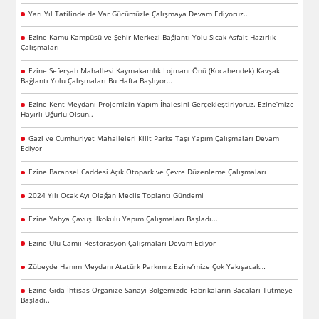
Yarı Yıl Tatilinde de Var Gücümüzle Çalışmaya Devam Ediyoruz..
Ezine Kamu Kampüsü ve Şehir Merkezi Bağlantı Yolu Sıcak Asfalt Hazırlık
Çalışmaları
Ezine Seferşah Mahallesi Kaymakamlık Lojmanı Önü (Kocahendek) Kavşak
Bağlantı Yolu Çalışmaları Bu Hafta Başlıyor…
Ezine Kent Meydanı Projemizin Yapım İhalesini Gerçekleştiriyoruz. Ezine’mize
Hayırlı Uğurlu Olsun..
Gazi ve Cumhuriyet Mahalleleri Kilit Parke Taşı Yapım Çalışmaları Devam
Ediyor
Ezine Baransel Caddesi Açık Otopark ve Çevre Düzenleme Çalışmaları
2024 Yılı Ocak Ayı Olağan Meclis Toplantı Gündemi
Ezine Yahya Çavuş İlkokulu Yapım Çalışmaları Başladı...
Ezine Ulu Camii Restorasyon Çalışmaları Devam Ediyor
Zübeyde Hanım Meydanı Atatürk Parkımız Ezine’mize Çok Yakışacak…
Ezine Gıda İhtisas Organize Sanayi Bölgemizde Fabrikaların Bacaları Tütmeye
Başladı..