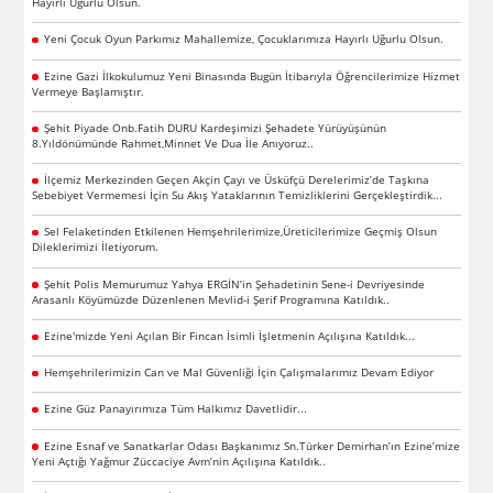
Hayırlı Uğurlu Olsun.
Yeni Çocuk Oyun Parkımız Mahallemize, Çocuklarımıza Hayırlı Uğurlu Olsun.
Ezine Gazi İlkokulumuz Yeni Binasında Bugün İtibarıyla Öğrencilerimize Hizmet
Vermeye Başlamıştır.
Şehit Piyade Onb.Fatih DURU Kardeşimizi Şehadete Yürüyüşünün
8.Yıldönümünde Rahmet,Minnet Ve Dua İle Anıyoruz..
İlçemiz Merkezinden Geçen Akçin Çayı ve Üsküfçü Derelerimiz’de Taşkına
Sebebiyet Vermemesi İçin Su Akış Yataklarının Temizliklerini Gerçekleştirdik...
Sel Felaketinden Etkilenen Hemşehrilerimize,Üreticilerimize Geçmiş Olsun
Dileklerimizi İletiyorum.
Şehit Polis Memurumuz Yahya ERGİN’in Şehadetinin Sene-i Devriyesinde
Arasanlı Köyümüzde Düzenlenen Mevlid-i Şerif Programına Katıldık..
Ezine'mizde Yeni Açılan Bir Fincan İsimli İşletmenin Açılışına Katıldık...
Hemşehrilerimizin Can ve Mal Güvenliği İçin Çalışmalarımız Devam Ediyor
Ezine Güz Panayırımıza Tüm Halkımız Davetlidir...
Ezine Esnaf ve Sanatkarlar Odası Başkanımız Sn.Türker Demirhan’ın Ezine’mize
Yeni Açtığı Yağmur Züccaciye Avm’nin Açılışına Katıldık..