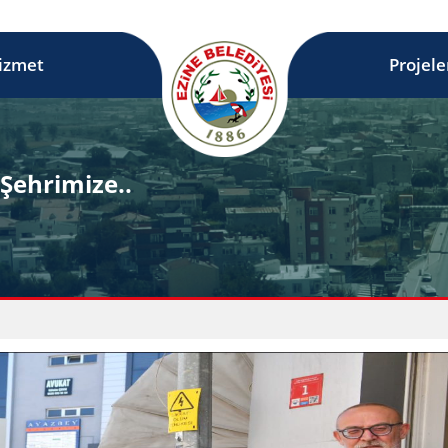
izmet
Projele
Şehrimize..