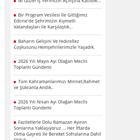
İki Güzel İş Yerimizin Açılışına Katıldık...
Bir Program Vesilesi İle Gittiğimiz
Edirne'de Şehrimizin Kıymetli
Vatandaşları ile Karşılaştık...
Baharın Gelişini Ve Hıdırellez
Coşkusunu Hemşehrilerimizle Yaşadık.
2026 Yılı Mayıs Ayı Olağan Meclis
Toplantı Gündemi
Tüm Kahramanlarımızı Minnet,Rahmet
ve Şükranla Andık..
2026 Yılı Nisan Ayı Olağan Meclis
Toplantı Gündemi
Faziletlerle Dolu Ramazan Ayının
Sonlarına Yaklaşıyoruz ... Her İftarda
Olma Gayreti İle Bereket Sofralarına Dahil
Olduk .