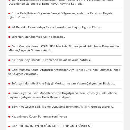
Düzenlenen Geleneksel Ezine Havut Hayrına Katıldık..
Ezine Gıda İhtisas Organize Sanayi Bölgemize Jandarma Karakolu Hayırlı
Uğurlu Olsun…
24 Derslikli Ezine Yahya Çavuş İlkokulumuz Hayırlı Uğurlu Olsun..
Seferşah Mahallemize Çok Yakışacak…
Gazi Mustafa Kemal ATATÜRK’ü İzin Asla Silinmeyecek Adlı Anma Programı ile
Minnet,Saygı ve Özlemle Andık..
Kızıltepe Köyümüzde Düzenlenen Havut Hayrına Katıldık..
Gazi Mustafa Kemal Atatürk’ü Aramızdan Ayrılışının 85.Yılında Rahmet,Minnet
ve Saygıyla Anıyoruz..
Seferşah Mahallesi Aile Sağlığı Merkezi İnşaatı Yapım Çalışmaları Başladı..
Cumhuriyet ve Gazi Mahallerimizde Doğalgaz ve Yeni İçmesuyu Hattı Abone
Bağlantı Çalışmalarımız Hızla Devam Ediyor..
Zeytin ve Zeytin Yağı İşleme Uygulama Biriminin Açılışını Gerçekleştirdik..
Kazanlıkuyu Çocuk Parkımızı Yeniliyoruz
2023 YILI KASIM AYI OLAĞAN MECLİS TOPLANTI GÜNDEMİ