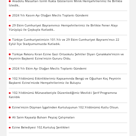
Anadolu Masalları İsimli Kukla Gösterisini Minik Hemşehrilerimiz İle Birlikte
İzledik..
2024 Yılı Kasım Ayı Olağan Meclis Toplantı Gündemi
29 Ekim Cumhuriyet Bayramımızı Hemşehrilerimiz ile Birlikte Fener Alayı
Yürüyüşü ile Çoşkuyla Kutladık..
Türkiye Cumhuriyetimizin 101.Yılı ve 29 Ekim Cumhuriyet Bayramı’mızı 22
Eylül İlçe Stadyumumuzda Kutladık.
Türkiye Rekoru Kıran Ezine Gazi Ortaokulu Şehitler Diyarı Çanakkale'mizin ve
Peynirin Başkenti Ezine’mizin Gururu Oldu.
2024 Yılı Ekim Ayı Olağan Meclis Toplantı Gündemi
102.Yıldönümü Etkinliklerimiz Kapsamında Bengü ve Oğuzhan Koç Peynirin
Başkenti Ezine’mizde Hemşehrilerimiz ile Buluştu
102.Yıldönümü Münasebetiyle Düzenlediğimiz Mevlid-i Şerif Programına
Katıldık
Ezine’mizin Düşman İşgalinden Kurtuluşunun 102.Yıldönümü Kutlu Olsun.
Ali Saim Kayaalp Bulvarı Peyzaj Çalışmaları
Ezine Belediyesi 102.Kurtuluş Şenlikleri