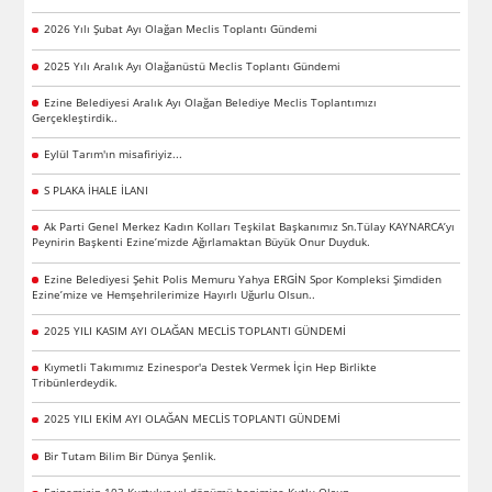
2026 Yılı Şubat Ayı Olağan Meclis Toplantı Gündemi
2025 Yılı Aralık Ayı Olağanüstü Meclis Toplantı Gündemi
Ezine Belediyesi Aralık Ayı Olağan Belediye Meclis Toplantımızı
Gerçekleştirdik..
Eylül Tarım'ın misafiriyiz...
S PLAKA İHALE İLANI
Ak Parti Genel Merkez Kadın Kolları Teşkilat Başkanımız Sn.Tülay KAYNARCA’yı
Peynirin Başkenti Ezine’mizde Ağırlamaktan Büyük Onur Duyduk.
Ezine Belediyesi Şehit Polis Memuru Yahya ERGİN Spor Kompleksi Şimdiden
Ezine’mize ve Hemşehrilerimize Hayırlı Uğurlu Olsun..
2025 YILI KASIM AYI OLAĞAN MECLİS TOPLANTI GÜNDEMİ
Kıymetli Takımımız Ezinespor'a Destek Vermek İçin Hep Birlikte
Tribünlerdeydik.
2025 YILI EKİM AYI OLAĞAN MECLİS TOPLANTI GÜNDEMİ
Bir Tutam Bilim Bir Dünya Şenlik.
Ezinemizin 103.Kurtuluş yıl dönümü hepimize Kutlu Olsun.