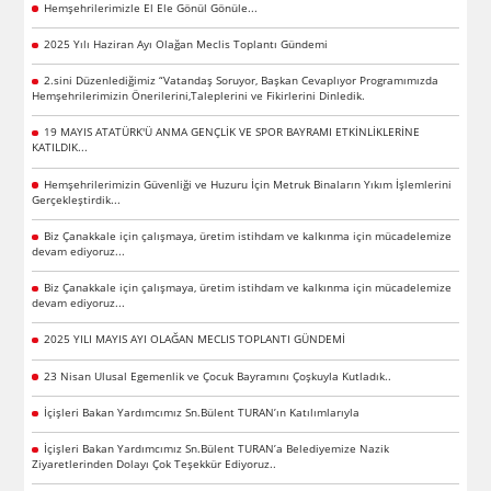
Hemşehrilerimizle El Ele Gönül Gönüle...
2025 Yılı Haziran Ayı Olağan Meclis Toplantı Gündemi
2.sini Düzenlediğimiz “Vatandaş Soruyor, Başkan Cevaplıyor Programımızda
Hemşehrilerimizin Önerilerini,Taleplerini ve Fikirlerini Dinledik.
19 MAYIS ATATÜRK'Ü ANMA GENÇLİK VE SPOR BAYRAMI ETKİNLİKLERİNE
KATILDIK...
Hemşehrilerimizin Güvenliği ve Huzuru İçin Metruk Binaların Yıkım İşlemlerini
Gerçekleştirdik...
Biz Çanakkale için çalışmaya, üretim istihdam ve kalkınma için mücadelemize
devam ediyoruz...
Biz Çanakkale için çalışmaya, üretim istihdam ve kalkınma için mücadelemize
devam ediyoruz...
2025 YILI MAYIS AYI OLAĞAN MECLIS TOPLANTI GÜNDEMİ
23 Nisan Ulusal Egemenlik ve Çocuk Bayramını Çoşkuyla Kutladık..
İçişleri Bakan Yardımcımız Sn.Bülent TURAN’ın Katılımlarıyla
İçişleri Bakan Yardımcımız Sn.Bülent TURAN’a Belediyemize Nazik
Ziyaretlerinden Dolayı Çok Teşekkür Ediyoruz..