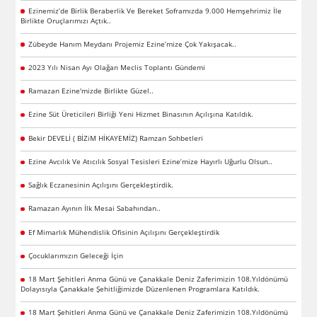
Ezinemiz’de Birlik Beraberlik Ve Bereket Soframızda 9.000 Hemşehrimiz İle
Birlikte Oruçlarımızı Açtık..
Zübeyde Hanım Meydanı Projemiz Ezine’mize Çok Yakışacak..
2023 Yılı Nisan Ayı Olağan Meclis Toplantı Gündemi
Ramazan Ezine'mizde Birlikte Güzel..
Ezine Süt Üreticileri Birliği Yeni Hizmet Binasının Açılışına Katıldık.
Bekir DEVELİ ( BİZiM HİKAYEMİZ) Ramzan Sohbetleri
Ezine Avcılık Ve Atıcılık Sosyal Tesisleri Ezine’mize Hayırlı Uğurlu Olsun..
Sağlık Eczanesinin Açılışını Gerçekleştirdik.
Ramazan Ayının İlk Mesai Sabahından..
Ef Mimarlık Mühendislik Ofisinin Açılışını Gerçekleştirdik
Çocuklarımızın Geleceği İçin
18 Mart Şehitleri Anma Günü ve Çanakkale Deniz Zaferimizin 108.Yıldönümü
Dolayısıyla Çanakkale Şehitliğimizde Düzenlenen Programlara Katıldık.
18 Mart Şehitleri Anma Günü ve Çanakkale Deniz Zaferimizin 108.Yıldönümü