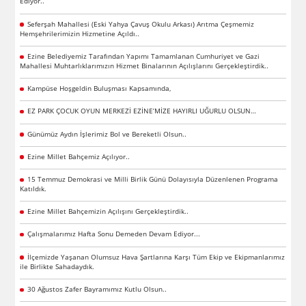
Ediyor..
Seferşah Mahallesi (Eski Yahya Çavuş Okulu Arkası) Arıtma Çeşmemiz
Hemşehrilerimizin Hizmetine Açıldı..
Ezine Belediyemiz Tarafından Yapımı Tamamlanan Cumhuriyet ve Gazi
Mahallesi Muhtarlıklarımızın Hizmet Binalarının Açılışlarını Gerçekleştirdik..
Kampüse Hoşgeldin Buluşması Kapsamında,
EZ PARK ÇOCUK OYUN MERKEZİ EZİNE’MİZE HAYIRLI UĞURLU OLSUN…
Günümüz Aydın İşlerimiz Bol ve Bereketli Olsun..
Ezine Millet Bahçemiz Açılıyor..
15 Temmuz Demokrasi ve Milli Birlik Günü Dolayısıyla Düzenlenen Programa
Katıldık.
Ezine Millet Bahçemizin Açılışını Gerçekleştirdik..
Çalışmalarımız Hafta Sonu Demeden Devam Ediyor...
İlçemizde Yaşanan Olumsuz Hava Şartlarına Karşı Tüm Ekip ve Ekipmanlarımız
ile Birlikte Sahadaydık.
30 Ağustos Zafer Bayramımız Kutlu Olsun..