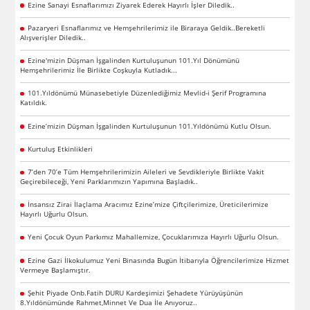
Ezine Sanayi Esnaflarımızı Ziyarek Ederek Hayırlı İşler Diledik..
Pazaryeri Esnaflarımız ve Hemşehrilerimiz ile Biraraya Geldik..Bereketli
Alışverişler Diledik..
Ezine'mizin Düşman İşgalinden Kurtuluşunun 101.Yıl Dönümünü
Hemşehrilerimiz İle Birlikte Coşkuyla Kutladık...
101.Yıldönümü Münasebetiyle Düzenlediğimiz Mevlid-i Şerif Programına
Katıldık.
Ezine’mizin Düşman İşgalinden Kurtuluşunun 101.Yıldönümü Kutlu Olsun.
Kurtuluş Etkinlikleri
7’den 70’e Tüm Hemşehrilerimizin Aileleri ve Sevdikleriyle Birlikte Vakit
Geçirebileceği, Yeni Parklarımızın Yapımına Başladık..
İnsansız Zirai İlaçlama Aracımız Ezine’mize Çiftçilerimize, Üreticilerimize
Hayırlı Uğurlu Olsun.
Yeni Çocuk Oyun Parkımız Mahallemize, Çocuklarımıza Hayırlı Uğurlu Olsun.
Ezine Gazi İlkokulumuz Yeni Binasında Bugün İtibarıyla Öğrencilerimize Hizmet
Vermeye Başlamıştır.
Şehit Piyade Onb.Fatih DURU Kardeşimizi Şehadete Yürüyüşünün
8.Yıldönümünde Rahmet,Minnet Ve Dua İle Anıyoruz..