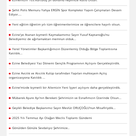
Şehit Polis Memuru Yahya ERGİN Spor Kompleksi Yapım Çalışmaları Devam
Ediyor....
Yeni eğitim öğretim yılı tüm öğretmenlerimize ve öğrencilere hayırlı olsun.
Ezine'ye Atanan kıymetli Kaymakamımız Sayın Yusuf Kaptanoğlu'nu
Belediyemiz de ağırlamaktan memnun olduk...
Yerel Yönetimler Başkanlığımızın Düzenlemiş Olduğu Bölge Toplantısına
Katıldık...
Ezine Belediyesi Yaz Dönemi Gençlik Programının Açılışını Gerçekleştirdik.
Ezine Avcılık ve Atıcılık Kulüp tarafından Yapılan muhteşem Açılış
organizasyona Katıldık ...
Ezine'mizde kıymetli bir Ailemizin Yeni İşyeri açılışını daha gerçekleştirdik.
Mübarek Aşure Ayı'nın Bereketi Şehrimizin ve Esnafımızın Üzerinde Olsun...
Geyikli Belediye Başkanımız Sayın Mevlüt ORUÇOĞLU'nun Misafiriydik...
2025 Yılı Temmuz Ayı Olağan Meclis Toplantı Gündemi
Gönülden Gönüle Sevdalıyız Şehrimize..