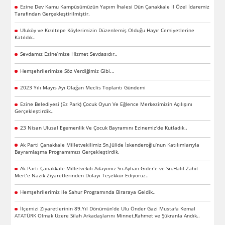
Ezine Dev Kamu Kampüsümüzün Yapım İhalesi Dün Çanakkale İl Özel İdaremiz
Tarafından Gerçekleştirilmiştir.
Uluköy ve Kızıltepe Köylerimizin Düzenlemiş Olduğu Hayır Cemiyetlerine
Katıldık..
Sevdamız Ezine’mize Hizmet Sevdasıdır..
Hemşehrilerimize Söz Verdiğimiz Gibi...
2023 Yılı Mayıs Ayı Olağan Meclis Toplantı Gündemi
Ezine Belediyesi (Ez Park) Çocuk Oyun Ve Eğlence Merkezimizin Açılışını
Gerçekleştirdik..
23 Nisan Ulusal Egemenlik Ve Çocuk Bayramını Ezinemiz'de Kutladık..
Ak Parti Çanakkale Milletvekilimiz Sn.Jülide İskenderoğlu’nun Katılımlarıyla
Bayramlaşma Programımızı Gerçekleştirdik.
Ak Parti Çanakkale Milletvekili Adayımız Sn.Ayhan Gider’e ve Sn.Halil Zahit
Mert’e Nazik Ziyaretlerinden Dolayı Teşekkür Ediyoruz..
Hemşehrilerimiz ile Sahur Programında Biraraya Geldik..
İlçemizi Ziyaretlerinin 89.Yıl Dönümün’de Ulu Önder Gazi Mustafa Kemal
ATATÜRK Olmak Üzere Silah Arkadaşlarını Minnet,Rahmet ve Şükranla Andık..