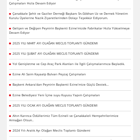
Çalışmaları Hızla Devam Ediyor
Çanakkale Şehit ve Gaziler Derneği Başkanı Sn.Gökhan Uz ve Dernek Yönetim
Kurulu Üyelerine Nazik Ziyaretlerinden Dolayı Teşekkür Ediyorum.
Gelişen ve Değişen Peynirin Başkenti Ezine’mizde Fabrikalar Hızla Yükselmeye
Devam Ediyor
2025 YILI MART AYI OLAĞAN MECLIS TOPLANTI GÜNDEMI
2025 YILI ŞUBAT AYI OLAĞAN MECLIS TOPLANTI GÜNDEMI
Yol Genişletme ve Cep Araç Park Alanları ile İlgili Çalışmalarımıza Başladık.
Ezine Ali Saim Kayaalp Bulvarı Peyzaj Çalışmaları
Başkent Ankara’dan Peynirin Başkenti Ezine’mize Güçlü Destek…
Ezine Belediyesi Yeni İçme suyu Kuyusu Yapım Çalışmaları
2025 YILI OCAK AYI OLAĞAN MECLIS TOPLANTI GÜNDEMI
Altın Karınca Ödüllerimiz Tüm Ezineli ve Çanakkaleli Hemşehrilerimize
Armağan Olsun..
2024 Yılı Aralık Ayı Olağan Meclis Toplantı Gündemi