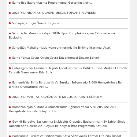
Ezine İlçe Bayramlaşma Programımızı Gerçekleştirdik…
2025 YILI NİSAN AYI OLAĞAN MECLIS TOPLANTI GÜNDEMİ
Su Sayaçları İçin Önemli Duyuru...
Şehit Polis Memuru Yahya ERGİN Spor Kompleksi Yapım Çalışmalarına
Başladık.
Sarısöğüt Mahallemizde Hemşehrilerimiz ile Birlikte İftarımızı Açtık.
Ezine Yahya Çavuş Okulu Çevre Düzenlemesi Devam Ediyor
Geleceğimizin Teminatı Değerli Çocuklarımız ile Birlikte Ezine Merkez Camii’de
Teravih Namazımızı Eda Ettik.
Ezinemiz’de Birlik Beraberlik Ve Bereket Soframızda 9.000 Hemşehrimiz İle
Birlikte Oruçlarımızı Açtık..
2025 YILI MART AYI OLAĞANÜSTÜ MECLIS TOPLANTI GÜNDEMİ
Ramazan Ayının Manevi Atmosferinde Eğitimci Yazar Sıtkı ARSLANHAN’ı
Hemşehrilerimiz ile Buluşturduk.
Geyikli Belediye Başkanımız Sn.Mevlüt Oruçoğlu Başkanımızın Ev Sahipliğinde
Düzenlenen Geleneksel Geyikli Belediyesi İftar Programına Katıldık.
Bölgemizin Turizm ve İstihdamına Katkı Sağlayacak Termal Otelcilik İnşaat