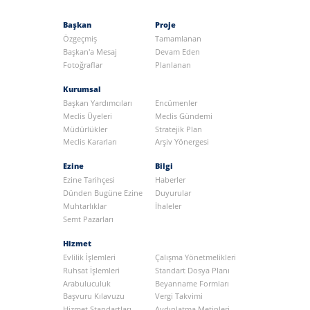
Başkan
Proje
Özgeçmiş
Tamamlanan
Başkan'a Mesaj
Devam Eden
Fotoğraflar
Planlanan
Kurumsal
Başkan Yardımcıları
Encümenler
Meclis Üyeleri
Meclis Gündemi
Müdürlükler
Stratejik Plan
Meclis Kararları
Arşiv Yönergesi
Ezine
Bilgi
Ezine Tarihçesi
Haberler
Dünden Bugüne Ezine
Duyurular
Muhtarlıklar
İhaleler
Semt Pazarları
Hizmet
Evlilik İşlemleri
Çalışma Yönetmelikleri
Ruhsat İşlemleri
Standart Dosya Planı
Arabuluculuk
Beyanname Formları
Başvuru Kılavuzu
Vergi Takvimi
Hizmet Standartları
Aydınlatma Metinleri