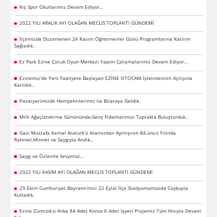
Kış Spor Okullarımız Devam Ediyor…
2022 YILI ARALIK AYI OLAĞAN MECLİS TOPLANTI GÜNDEMİ
İlçemizde Düzenlenen 24 Kasım Öğretmenler Günü Programlarına Katılım
Sağladık..
Ez Park Ezine Çocuk Oyun Merkezi Yapım Çalışmalarımız Devam Ediyor…
Ezinemiz’de Yeni Faaliyete Başlayan EZİNE OTOCAM İşletmesinin Açılışına
Katıldık..
Pazaryerimizde Hemşehrilerimiz ile Biraraya Geldik.
Milli Ağaçlandırma Günününde,Genç Fidanlarımızı Toprakla Buluşturduk..
Gazi Mustafa Kemal Atatürk’ü Aramızdan Ayrılışının 84.üncü Yılında
Rahmet,Minnet ve Saygıyla Andık..
Saygı ve Özlemle Anıyoruz...
2022 YILI KASIM AYI OLAĞAN MECLİS TOPLANTI GÜNDEMİ
29 Ekim Cumhuriyet Bayramı’mızı 22 Eylül İlçe Stadyumumuzda Coşkuyla
Kutladık.
Ezine Zümrüd-ü Anka 84 Adet Konut 6 Adet İşyeri Projemiz Tüm Hızıyla Devam