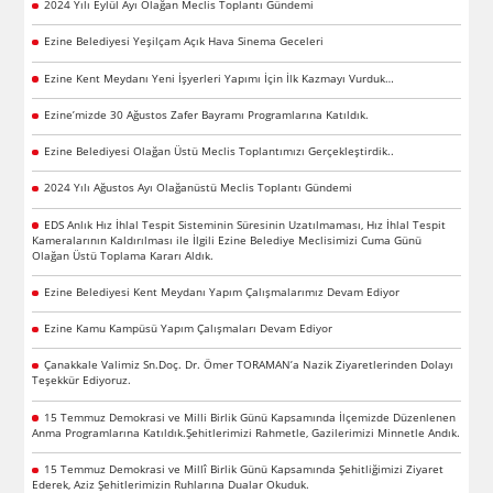
2024 Yılı Eylül Ayı Olağan Meclis Toplantı Gündemi
Ezine Belediyesi Yeşilçam Açık Hava Sinema Geceleri
Ezine Kent Meydanı Yeni İşyerleri Yapımı İçin İlk Kazmayı Vurduk…
Ezine’mizde 30 Ağustos Zafer Bayramı Programlarına Katıldık.
Ezine Belediyesi Olağan Üstü Meclis Toplantımızı Gerçekleştirdik..
2024 Yılı Ağustos Ayı Olağanüstü Meclis Toplantı Gündemi
EDS Anlık Hız İhlal Tespit Sisteminin Süresinin Uzatılmaması, Hız İhlal Tespit
Kameralarının Kaldırılması ile İlgili Ezine Belediye Meclisimizi Cuma Günü
Olağan Üstü Toplama Kararı Aldık.
Ezine Belediyesi Kent Meydanı Yapım Çalışmalarımız Devam Ediyor
Ezine Kamu Kampüsü Yapım Çalışmaları Devam Ediyor
Çanakkale Valimiz Sn.Doç. Dr. Ömer TORAMAN’a Nazik Ziyaretlerinden Dolayı
Teşekkür Ediyoruz.
15 Temmuz Demokrasi ve Milli Birlik Günü Kapsamında İlçemizde Düzenlenen
Anma Programlarına Katıldık.Şehitlerimizi Rahmetle, Gazilerimizi Minnetle Andık.
15 Temmuz Demokrasi ve Millî Birlik Günü Kapsamında Şehitliğimizi Ziyaret
Ederek, Aziz Şehitlerimizin Ruhlarına Dualar Okuduk.