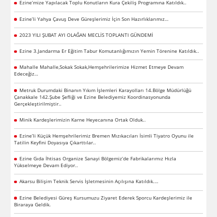
Ezine’mize Yapılacak Toplu Konutların Kura Çekiliş Programına Katıldık..
Ezine’li Yahya Çavuş Deve Güreşlerimiz İçin Son Hazırlıklarımız…
2023 YILI ŞUBAT AYI OLAĞAN MECLİS TOPLANTI GÜNDEMİ
Ezine 3.Jandarma Er Eğitim Tabur Komutanlığımızın Yemin Törenine Katıldık..
Mahalle Mahalle,Sokak Sokak,Hemşehrilerimize Hizmet Etmeye Devam
Edeceğiz…
Metruk Durumdaki Binanın Yıkım İşlemleri Karayolları 14.Bölge Müdürlüğü
Çanakkale 142.Şube Şefliği ve Ezine Belediyemiz Koordinasyonunda
Gerçekleştirilmiştir..
Minik Kardeşlerimizin Karne Heyecanına Ortak Olduk..
Ezine’li Küçük Hemşehrilerimiz Bremen Mızıkacıları İsimli Tiyatro Oyunu ile
Tatilin Keyfini Doyasıya Çıkarttılar..
Ezine Gıda İhtisas Organize Sanayi Bölgemiz’de Fabrikalarımız Hızla
Yükselmeye Devam Ediyor..
Akarsu Bilişim Teknik Servis İşletmesinin Açılışına Katıldık.…
Ezine Belediyesi Güreş Kursumuzu Ziyaret Ederek Sporcu Kardeşlerimiz ile
Biraraya Geldik.