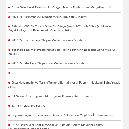
Ezine Belediyesi Temmuz Ayı Olağan Meclis Toplantımızı Gerçekleştirdik.
2024 Yılı Temmuz Ayı Olağan Meclis Toplantı Gündemi
Tübitak 4007 Bir Tutam Bilim Bir Dünya Şenlik 2024 Yılı Bilim Şenliklerini
Peynirin Başkenti Ezine’mizde Gerçekleştirdik..
2024 Yılı Haziran Ayı Olağan Meclis Toplantı Gündemi
Zübeyde Hanım Meydan'ınımız Yeni Haliyle Peynirin Başkenti Ezine’mize Çok
Yakıştı..
2024 Yılı Mart Ayı Olağanüstü Meclis Toplantı Gündemi
...
Gıda Hayvancılık Ve Tarım Teknolojileri’nin Kalbi Peynirin Başkenti Ezine’mizde
Attı…
23 Nisan Ulusal Egemenlik ve Çocuk Bayramı Kutlu Olsun…
Ezine 1. Modifiye Festivali
Peynirin Başkenti Ezine’mize Başkent Ankara’dan Müjdeler İle Dönüyoruz…
Ezine Belediyesi Kent Meydanı ve Zübeyde Hanım Meydanı Yapım
Çalışmalarımız Devam Ediyor