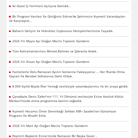
İki Güzel İş Yerimizin Açılışına Katıldık...
Bir Program Vesilesi İle Gittiğimiz Edirne'de Şehrimizin Kıymetli Vatandaşları
ile Karşılaştık...
Baharın Gelişini Ve Hıdırellez Coşkusunu Hemşehrilerimizle Yaşadık.
2026 Yılı Mayıs Ayı Olağan Meclis Toplantı Gündemi
Tüm Kahramanlarımızı Minnet,Rahmet ve Şükranla Andık..
2026 Yılı Nisan Ayı Olağan Meclis Toplantı Gündemi
Faziletlerle Dolu Ramazan Ayının Sonlarına Yaklaşıyoruz ... Her İftarda Olma
Gayreti İle Bereket Sofralarına Dahil Olduk .
8.000 kişilik Büyük İftar Yemeği vesilesiyle vatandaşlarımız ile bir araya geldik.
Çanakkale Deniz Zaferi'nin 111. Yıl Dönümü vesilesiyle Ezine Atatürk Kültür
Merkezi'mizde anma programına katılım sağladık.
Kıymetli Hocamız Ömer Demirbağ'ı Sohbet ASR-ı Saadet'ten Günümüze
Programı İle Misafir Ettik.
2026 Yılı Mart Ayı Olağan Meclis Toplantı Gündemi
Peynirin Başkenti Ezine’mizde Ramazan Bir Başka Güzel ..