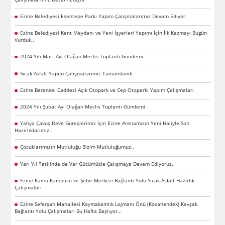
Ezine Belediyesi Esentepe Parkı Yapım Çalışmalarımız Devam Ediyor
Ezine Belediyesi Kent Meydanı ve Yeni İşyerleri Yapımı İçin İlk Kazmayı Bugün
Vurduk..
2024 Yılı Mart Ayı Olağan Meclis Toplantı Gündemi
Sıcak Asfalt Yapım Çalışmalarımız Tamamlandı
Ezine Baransel Caddesi Açık Otopark ve Cep Otoparkı Yapım Çalışmaları
2024 Yılı Şubat Ayı Olağan Meclis Toplantı Gündemi
Yahya Çavuş Deve Güreşlerimiz İçin Ezine Arenamızın Yeni Haliyle Son
Hazırlıklarımız..
Çocuklarımızın Mutluluğu Bizim Mutluluğumuz..
Yarı Yıl Tatilinde de Var Gücümüzle Çalışmaya Devam Ediyoruz..
Ezine Kamu Kampüsü ve Şehir Merkezi Bağlantı Yolu Sıcak Asfalt Hazırlık
Çalışmaları
Ezine Seferşah Mahallesi Kaymakamlık Lojmanı Önü (Kocahendek) Kavşak
Bağlantı Yolu Çalışmaları Bu Hafta Başlıyor…