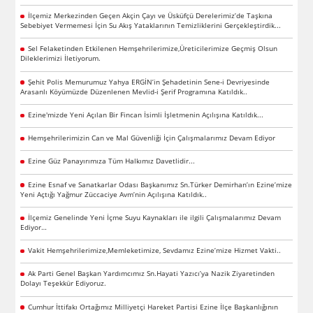
İlçemiz Merkezinden Geçen Akçin Çayı ve Üsküfçü Derelerimiz’de Taşkına
Sebebiyet Vermemesi İçin Su Akış Yataklarının Temizliklerini Gerçekleştirdik...
Sel Felaketinden Etkilenen Hemşehrilerimize,Üreticilerimize Geçmiş Olsun
Dileklerimizi İletiyorum.
Şehit Polis Memurumuz Yahya ERGİN’in Şehadetinin Sene-i Devriyesinde
Arasanlı Köyümüzde Düzenlenen Mevlid-i Şerif Programına Katıldık..
Ezine'mizde Yeni Açılan Bir Fincan İsimli İşletmenin Açılışına Katıldık...
Hemşehrilerimizin Can ve Mal Güvenliği İçin Çalışmalarımız Devam Ediyor
Ezine Güz Panayırımıza Tüm Halkımız Davetlidir...
Ezine Esnaf ve Sanatkarlar Odası Başkanımız Sn.Türker Demirhan’ın Ezine’mize
Yeni Açtığı Yağmur Züccaciye Avm’nin Açılışına Katıldık..
İlçemiz Genelinde Yeni İçme Suyu Kaynakları ile ilgili Çalışmalarımız Devam
Ediyor…
Vakit Hemşehrilerimize,Memleketimize, Sevdamız Ezine’mize Hizmet Vakti..
Ak Parti Genel Başkan Yardımcımız Sn.Hayati Yazıcı’ya Nazik Ziyaretinden
Dolayı Teşekkür Ediyoruz.
Cumhur İttifakı Ortağımız Milliyetçi Hareket Partisi Ezine İlçe Başkanlığının