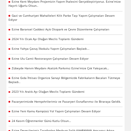
Ezine Kent Meydanı Projemizin Yapım İhalesini Gerçekleştiriyoruz. Ezine’mize
Hayırlı Uğurlu Olsun..
Gazi ve Cumhuriyet Mahalleleri Kilit Parke Taşı Yapım Çalışmaları Devam
Ediyor
Ezine Baransel Caddesi Açık Otopark ve Çevre Düzenleme Çalışmaları
2024 Yılı Ocak Ayı Olağan Meclis Toplantı Gündemi
Ezine Yahya Çavuş İlkokulu Yapım Çalışmaları Başladı...
Ezine Ulu Camii Restorasyon Çalışmaları Devam Ediyor
Zübeyde Hanım Meydanı Atatürk Parkımız Ezine’mize Çok Yakışacak…
Ezine Gıda İhtisas Organize Sanayi Bölgemizde Fabrikaların Bacaları Tütmeye
Başladı..
2023 Yılı Aralık Ayı Olağan Meclis Toplantı Gündemi
Pazaryerimizde Hemşehrilerimiz ve Pazaryeri Esnaflarımız ile Biraraya Geldik.
Ezine Yeni Kamu Kampüsü Yol Yapım Çalışmaları Devam Ediyor
24 Kasım Öğretmenler Günü Kutlu Olsun…
Ezine Devecilerimiz Tarafından Merhum Salih KAHRAMAN Amcamız Adına