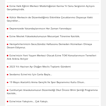
Ezine Halk Eğitim Merkezi Müdürlüğünün Karma Yıl Sonu Sergisinin Açılışını
Gerçekleştirdik.
Kültür Merkezin de Düzenlediğimiz Etkinlikte Çocuklarımız Doyasıya Vakit
Geçirdiler...
Depremzede Vatandaşlarımızın Her Zaman Yanındayız
Ezine Meslek Yüksekokulumuzun Mezuniyet Törenine Katıldık.
Hemşehrilerimizin Gece,Gündüz Haftasonu Demeden Hizmetkarı Olmaya
Devam Ediyoruz.
Ezine’mizin Yeni Yaşam Merkezi Olacak Ezine TOKİ Konutlarımızın Temelleri
Ardı Ardına Atılıyor
2023 Yılı Haziran Ayı Olağan Meclis Toplantı Gündemi
Sevdamız Ezine’miz İçin Canla Başla…
19 Mayıs Atatürk'ü Anma Gençlik Ve Spor Bayramımız Kutlu Olsun..
Cumhuriyet Anaokulumuzun Düzenlediği Okul Öncesi Bilim Şenliği Programına
Katıldık..
Ezine’mize Yakıştımı… Çok Yakıştı.