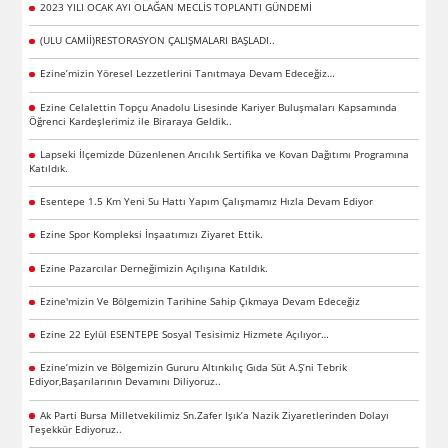
2023 YILI OCAK AYI OLAĞAN MECLİS TOPLANTI GÜNDEMİ
(ULU CAMİİ)RESTORASYON ÇALIŞMALARI BAŞLADI..
Ezine’mizin Yöresel Lezzetlerini Tanıtmaya Devam Edeceğiz…
Ezine Celalettin Topçu Anadolu Lisesinde Kariyer Buluşmaları Kapsamında
Öğrenci Kardeşlerimiz ile Biraraya Geldik..
Lapseki İlçemizde Düzenlenen Arıcılık Sertifika ve Kovan Dağıtımı Programına
Katıldık.
Esentepe 1.5 Km Yeni Su Hattı Yapım Çalışmamız Hızla Devam Ediyor
Ezine Spor Kompleksi İnşaatımızı Ziyaret Ettik.
Ezine Pazarcılar Derneğimizin Açılışına Katıldık.
Ezine'mizin Ve Bölgemizin Tarihine Sahip Çıkmaya Devam Edeceğiz
Ezine 22 Eylül ESENTEPE Sosyal Tesisimiz Hizmete Açılıyor…
Ezine’mizin ve Bölgemizin Gururu Altınkılıç Gıda Süt A.Ş’ni Tebrik
Ediyor,Başarılarının Devamını Diliyoruz..
Ak Parti Bursa Milletvekilimiz Sn.Zafer Işık’a Nazik Ziyaretlerinden Dolayı
Teşekkür Ediyoruz..