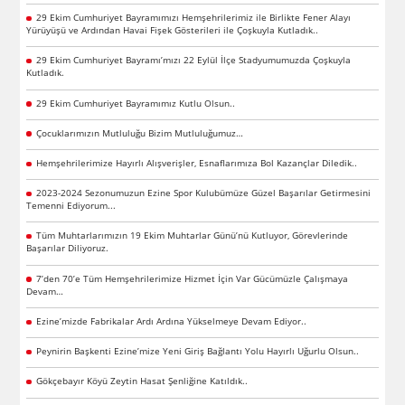
29 Ekim Cumhuriyet Bayramımızı Hemşehrilerimiz ile Birlikte Fener Alayı
Yürüyüşü ve Ardından Havai Fişek Gösterileri ile Çoşkuyla Kutladık..
29 Ekim Cumhuriyet Bayramı’mızı 22 Eylül İlçe Stadyumumuzda Çoşkuyla
Kutladık.
29 Ekim Cumhuriyet Bayramımız Kutlu Olsun..
Çocuklarımızın Mutluluğu Bizim Mutluluğumuz…
Hemşehrilerimize Hayırlı Alışverişler, Esnaflarımıza Bol Kazançlar Diledik..
2023-2024 Sezonumuzun Ezine Spor Kulubümüze Güzel Başarılar Getirmesini
Temenni Ediyorum...
Tüm Muhtarlarımızın 19 Ekim Muhtarlar Günü’nü Kutluyor, Görevlerinde
Başarılar Diliyoruz.
7’den 70’e Tüm Hemşehrilerimize Hizmet İçin Var Gücümüzle Çalışmaya
Devam…
Ezine’mizde Fabrikalar Ardı Ardına Yükselmeye Devam Ediyor..
Peynirin Başkenti Ezine’mize Yeni Giriş Bağlantı Yolu Hayırlı Uğurlu Olsun..
Gökçebayır Köyü Zeytin Hasat Şenliğine Katıldık..