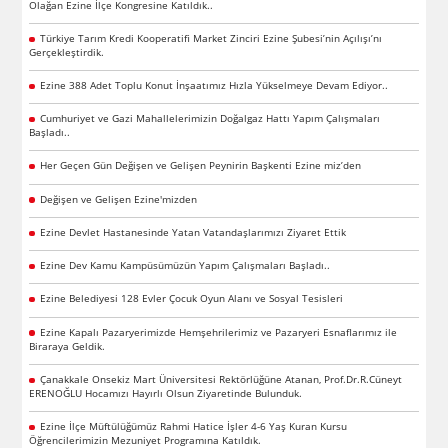
Olağan Ezine İlçe Kongresine Katıldık..
Türkiye Tarım Kredi Kooperatifi Market Zinciri Ezine Şubesi’nin Açılışı’nı
Gerçekleştirdik.
Ezine 388 Adet Toplu Konut İnşaatımız Hızla Yükselmeye Devam Ediyor..
Cumhuriyet ve Gazi Mahallelerimizin Doğalgaz Hattı Yapım Çalışmaları
Başladı..
Her Geçen Gün Değişen ve Gelişen Peynirin Başkenti Ezine miz’den
Değişen ve Gelişen Ezine'mizden
Ezine Devlet Hastanesinde Yatan Vatandaşlarımızı Ziyaret Ettik
Ezine Dev Kamu Kampüsümüzün Yapım Çalışmaları Başladı..
Ezine Belediyesi 128 Evler Çocuk Oyun Alanı ve Sosyal Tesisleri
Ezine Kapalı Pazaryerimizde Hemşehrilerimiz ve Pazaryeri Esnaflarımız ile
Biraraya Geldik.
Çanakkale Onsekiz Mart Üniversitesi Rektörlüğüne Atanan, Prof.Dr.R.Cüneyt
ERENOĞLU Hocamızı Hayırlı Olsun Ziyaretinde Bulunduk.
Ezine İlçe Müftülüğümüz Rahmi Hatice İşler 4-6 Yaş Kuran Kursu
Öğrencilerimizin Mezuniyet Programına Katıldık.