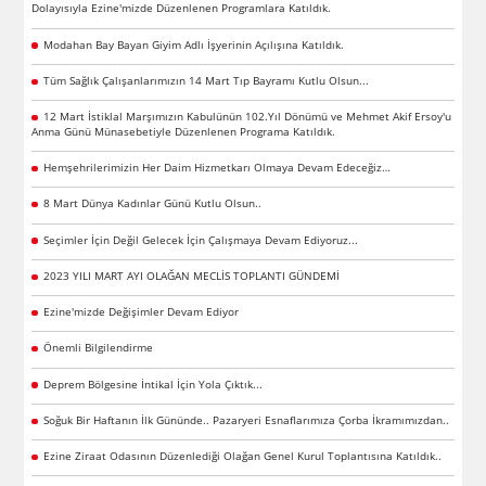
Dolayısıyla Ezine'mizde Düzenlenen Programlara Katıldık.
Modahan Bay Bayan Giyim Adlı İşyerinin Açılışına Katıldık.
Tüm Sağlık Çalışanlarımızın 14 Mart Tıp Bayramı Kutlu Olsun...
12 Mart İstiklal Marşımızın Kabulünün 102.Yıl Dönümü ve Mehmet Akif Ersoy'u
Anma Günü Münasebetiyle Düzenlenen Programa Katıldık.
Hemşehrilerimizin Her Daim Hizmetkarı Olmaya Devam Edeceğiz…
8 Mart Dünya Kadınlar Günü Kutlu Olsun..
Seçimler İçin Değil Gelecek İçin Çalışmaya Devam Ediyoruz...
2023 YILI MART AYI OLAĞAN MECLİS TOPLANTI GÜNDEMİ
Ezine'mizde Değişimler Devam Ediyor
Önemli Bilgilendirme
Deprem Bölgesine İntikal İçin Yola Çıktık...
Soğuk Bir Haftanın İlk Gününde.. Pazaryeri Esnaflarımıza Çorba İkramımızdan..
Ezine Ziraat Odasının Düzenlediği Olağan Genel Kurul Toplantısına Katıldık..