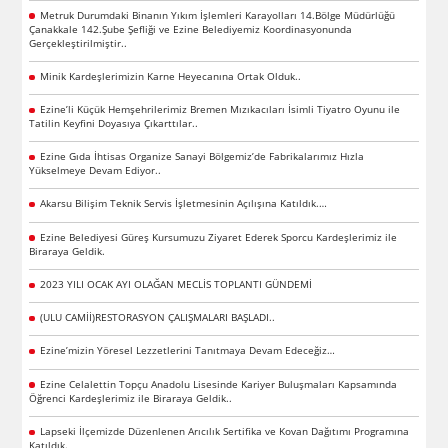
Metruk Durumdaki Binanın Yıkım İşlemleri Karayolları 14.Bölge Müdürlüğü
Çanakkale 142.Şube Şefliği ve Ezine Belediyemiz Koordinasyonunda
Gerçekleştirilmiştir..
Minik Kardeşlerimizin Karne Heyecanına Ortak Olduk..
Ezine’li Küçük Hemşehrilerimiz Bremen Mızıkacıları İsimli Tiyatro Oyunu ile
Tatilin Keyfini Doyasıya Çıkarttılar..
Ezine Gıda İhtisas Organize Sanayi Bölgemiz’de Fabrikalarımız Hızla
Yükselmeye Devam Ediyor..
Akarsu Bilişim Teknik Servis İşletmesinin Açılışına Katıldık.…
Ezine Belediyesi Güreş Kursumuzu Ziyaret Ederek Sporcu Kardeşlerimiz ile
Biraraya Geldik.
2023 YILI OCAK AYI OLAĞAN MECLİS TOPLANTI GÜNDEMİ
(ULU CAMİİ)RESTORASYON ÇALIŞMALARI BAŞLADI..
Ezine’mizin Yöresel Lezzetlerini Tanıtmaya Devam Edeceğiz…
Ezine Celalettin Topçu Anadolu Lisesinde Kariyer Buluşmaları Kapsamında
Öğrenci Kardeşlerimiz ile Biraraya Geldik..
Lapseki İlçemizde Düzenlenen Arıcılık Sertifika ve Kovan Dağıtımı Programına
Katıldık.