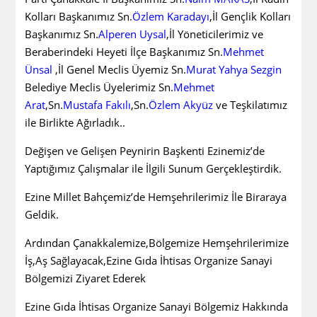
Kolları Başkanımız Sn.
Özlem Karadayı
,İl Gençlik Kolları
Başkanımız Sn.
Alperen Uysal
,İl Yöneticilerimiz ve
Beraberindeki Heyeti İlçe Başkanımız Sn.
Mehmet
Ünsal
,İl Genel Meclis Üyemiz Sn.
Murat Yahya Sezgin
Belediye Meclis Üyelerimiz Sn.
Mehmet
Arat
,Sn.
Mustafa Fakılı
,Sn.
Özlem Akyüz
ve Teşkilatımız
ile Birlikte Ağırladık..
Değişen ve Gelişen Peynirin Başkenti Ezinemiz’de
Yaptığımız Çalışmalar ile İlgili Sunum Gerçekleştirdik.
Ezine Millet Bahçemiz’de Hemşehrilerimiz İle Biraraya
Geldik.
Ardından Çanakkalemize,Bölgemize Hemşehrilerimize
İş,Aş Sağlayacak,Ezine Gıda İhtisas Organize Sanayi
Bölgemizi Ziyaret Ederek
Ezine Gıda İhtisas Organize Sanayi Bölgemiz Hakkında