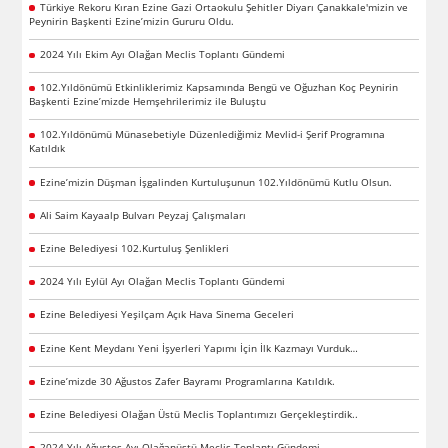
Türkiye Rekoru Kıran Ezine Gazi Ortaokulu Şehitler Diyarı Çanakkale'mizin ve
Peynirin Başkenti Ezine’mizin Gururu Oldu.
2024 Yılı Ekim Ayı Olağan Meclis Toplantı Gündemi
102.Yıldönümü Etkinliklerimiz Kapsamında Bengü ve Oğuzhan Koç Peynirin
Başkenti Ezine’mizde Hemşehrilerimiz ile Buluştu
102.Yıldönümü Münasebetiyle Düzenlediğimiz Mevlid-i Şerif Programına
Katıldık
Ezine’mizin Düşman İşgalinden Kurtuluşunun 102.Yıldönümü Kutlu Olsun.
Ali Saim Kayaalp Bulvarı Peyzaj Çalışmaları
Ezine Belediyesi 102.Kurtuluş Şenlikleri
2024 Yılı Eylül Ayı Olağan Meclis Toplantı Gündemi
Ezine Belediyesi Yeşilçam Açık Hava Sinema Geceleri
Ezine Kent Meydanı Yeni İşyerleri Yapımı İçin İlk Kazmayı Vurduk…
Ezine’mizde 30 Ağustos Zafer Bayramı Programlarına Katıldık.
Ezine Belediyesi Olağan Üstü Meclis Toplantımızı Gerçekleştirdik..
2024 Yılı Ağustos Ayı Olağanüstü Meclis Toplantı Gündemi