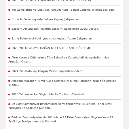
Yol Genişletme ve Cep Araç Park Alanları ile İlgili Çalışmalarımıza Başladık.
Ezine Ali Saim Kayaalp Bulvarı Peyzaj Çalışmaları
Başkent Ankara’dan Peynirin Başkenti Ezine’mize Güçlü Destek…
Ezine Belediyesi Yeni İçme suyu Kuyusu Yapım Çalışmaları
2025 YILI OCAK AYI OLAĞAN MECLIS TOPLANTI GÜNDEMI
Altın Karınca Ödüllerimiz Tüm Ezineli ve Çanakkaleli Hemşehrilerimize
Armağan Olsun..
2024 Yılı Aralık Ayı Olağan Meclis Toplantı Gündemi
Anadolu Masalları İsimli Kukla Gösterisini Minik Hemşehrilerimiz İle Birlikte
İzledik..
2024 Yılı Kasım Ayı Olağan Meclis Toplantı Gündemi
29 Ekim Cumhuriyet Bayramımızı Hemşehrilerimiz ile Birlikte Fener Alayı
Yürüyüşü ile Çoşkuyla Kutladık..
Türkiye Cumhuriyetimizin 101.Yılı ve 29 Ekim Cumhuriyet Bayramı’mızı 22
Eylül İlçe Stadyumumuzda Kutladık.