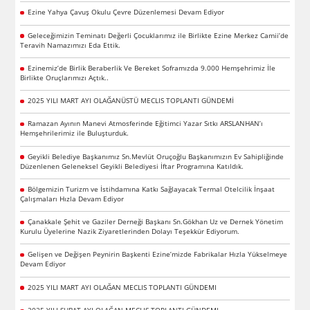
Ezine Yahya Çavuş Okulu Çevre Düzenlemesi Devam Ediyor
Geleceğimizin Teminatı Değerli Çocuklarımız ile Birlikte Ezine Merkez Camii’de
Teravih Namazımızı Eda Ettik.
Ezinemiz’de Birlik Beraberlik Ve Bereket Soframızda 9.000 Hemşehrimiz İle
Birlikte Oruçlarımızı Açtık..
2025 YILI MART AYI OLAĞANÜSTÜ MECLIS TOPLANTI GÜNDEMİ
Ramazan Ayının Manevi Atmosferinde Eğitimci Yazar Sıtkı ARSLANHAN’ı
Hemşehrilerimiz ile Buluşturduk.
Geyikli Belediye Başkanımız Sn.Mevlüt Oruçoğlu Başkanımızın Ev Sahipliğinde
Düzenlenen Geleneksel Geyikli Belediyesi İftar Programına Katıldık.
Bölgemizin Turizm ve İstihdamına Katkı Sağlayacak Termal Otelcilik İnşaat
Çalışmaları Hızla Devam Ediyor
Çanakkale Şehit ve Gaziler Derneği Başkanı Sn.Gökhan Uz ve Dernek Yönetim
Kurulu Üyelerine Nazik Ziyaretlerinden Dolayı Teşekkür Ediyorum.
Gelişen ve Değişen Peynirin Başkenti Ezine’mizde Fabrikalar Hızla Yükselmeye
Devam Ediyor
2025 YILI MART AYI OLAĞAN MECLIS TOPLANTI GÜNDEMI
2025 YILI ŞUBAT AYI OLAĞAN MECLIS TOPLANTI GÜNDEMI