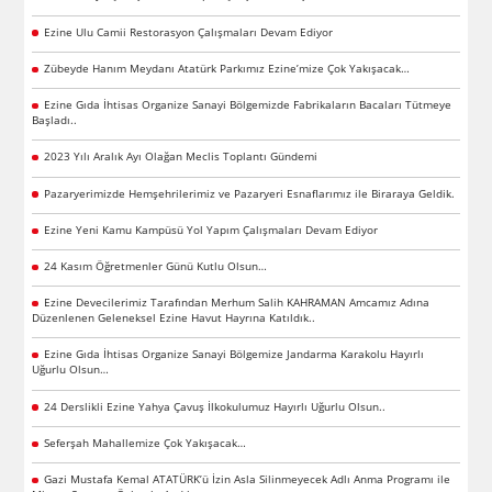
Ezine Ulu Camii Restorasyon Çalışmaları Devam Ediyor
Zübeyde Hanım Meydanı Atatürk Parkımız Ezine’mize Çok Yakışacak…
Ezine Gıda İhtisas Organize Sanayi Bölgemizde Fabrikaların Bacaları Tütmeye
Başladı..
2023 Yılı Aralık Ayı Olağan Meclis Toplantı Gündemi
Pazaryerimizde Hemşehrilerimiz ve Pazaryeri Esnaflarımız ile Biraraya Geldik.
Ezine Yeni Kamu Kampüsü Yol Yapım Çalışmaları Devam Ediyor
24 Kasım Öğretmenler Günü Kutlu Olsun…
Ezine Devecilerimiz Tarafından Merhum Salih KAHRAMAN Amcamız Adına
Düzenlenen Geleneksel Ezine Havut Hayrına Katıldık..
Ezine Gıda İhtisas Organize Sanayi Bölgemize Jandarma Karakolu Hayırlı
Uğurlu Olsun…
24 Derslikli Ezine Yahya Çavuş İlkokulumuz Hayırlı Uğurlu Olsun..
Seferşah Mahallemize Çok Yakışacak…
Gazi Mustafa Kemal ATATÜRK’ü İzin Asla Silinmeyecek Adlı Anma Programı ile