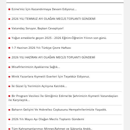
Ezine'miz İçin Kazandırmaya Devam Ediyoruz...
2026 YILI TEMMUZ AYI OLAĞAN MECLİS TOPLANTI GÜNDEMİ
Vatandaş Soruyor, Başkan Cevaplıyor!
Yoğun emeklerle geçen 2025 - 2026 Eğitim-Öğretim Yılının son günü.
1-7 Haziran 2026 Yılı Türkiye Çevre Haftası
2026 YILI HAZİRAN AYI OLAĞAN MECLİS TOPLANTI GÜNDEMİ
Misafirlerimizin Ayaklarına Sağlık...
Minik Yazarlara Kıymetli Eserleri İçin Teşekkür Ediyoruz.
İki Güzel İş Yerimizin Açılışına Katıldık...
Bir Program Vesilesi İle Gittiğimiz Edirne'de Şehrimizin Kıymetli Vatandaşları
ile Karşılaştık...
Baharın Gelişini Ve Hıdırellez Coşkusunu Hemşehrilerimizle Yaşadık.
2026 Yılı Mayıs Ayı Olağan Meclis Toplantı Gündemi
Tüm Kahramanlarımızı Minnet,Rahmet ve Şükranla Andık..