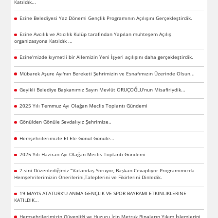
Katıldık...
Ezine Belediyesi Yaz Dönemi Gençlik Programının Açılışını Gerçekleştirdik.
Ezine Avcılık ve Atıcılık Kulüp tarafından Yapılan muhteşem Açılış
organizasyona Katıldık ...
Ezine'mizde kıymetli bir Ailemizin Yeni İşyeri açılışını daha gerçekleştirdik.
Mübarek Aşure Ayı'nın Bereketi Şehrimizin ve Esnafımızın Üzerinde Olsun...
Geyikli Belediye Başkanımız Sayın Mevlüt ORUÇOĞLU'nun Misafiriydik...
2025 Yılı Temmuz Ayı Olağan Meclis Toplantı Gündemi
Gönülden Gönüle Sevdalıyız Şehrimize..
Hemşehrilerimizle El Ele Gönül Gönüle...
2025 Yılı Haziran Ayı Olağan Meclis Toplantı Gündemi
2.sini Düzenlediğimiz “Vatandaş Soruyor, Başkan Cevaplıyor Programımızda
Hemşehrilerimizin Önerilerini,Taleplerini ve Fikirlerini Dinledik.
19 MAYIS ATATÜRK'Ü ANMA GENÇLİK VE SPOR BAYRAMI ETKİNLİKLERİNE
KATILDIK...
Hemşehrilerimizin Güvenliği ve Huzuru İçin Metruk Binaların Yıkım İşlemlerini