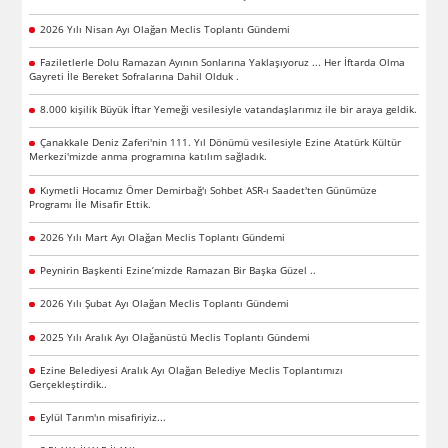
2026 Yılı Nisan Ayı Olağan Meclis Toplantı Gündemi
Faziletlerle Dolu Ramazan Ayının Sonlarına Yaklaşıyoruz ... Her İftarda Olma
Gayreti İle Bereket Sofralarına Dahil Olduk .
8.000 kişilik Büyük İftar Yemeği vesilesiyle vatandaşlarımız ile bir araya geldik.
Çanakkale Deniz Zaferi'nin 111. Yıl Dönümü vesilesiyle Ezine Atatürk Kültür
Merkezi'mizde anma programına katılım sağladık.
Kıymetli Hocamız Ömer Demirbağ'ı Sohbet ASR-ı Saadet'ten Günümüze
Programı İle Misafir Ettik.
2026 Yılı Mart Ayı Olağan Meclis Toplantı Gündemi
Peynirin Başkenti Ezine’mizde Ramazan Bir Başka Güzel ..
2026 Yılı Şubat Ayı Olağan Meclis Toplantı Gündemi
2025 Yılı Aralık Ayı Olağanüstü Meclis Toplantı Gündemi
Ezine Belediyesi Aralık Ayı Olağan Belediye Meclis Toplantımızı
Gerçekleştirdik..
Eylül Tarım'ın misafiriyiz...