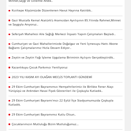
Minnet,Saygı ve Özlemle Andık..
Kızıltepe Köyümüzde Düzenlenen Havut Hayrına Katıldık..
Gazi Mustafa Kemal Atatürk’ü Aramızdan Ayrılışının 85.Yılında Rahmet,Minnet
ve Saygıyla Anıyoruz..
Seferşah Mahallesi Aile Sağlığı Merkezi İnşaatı Yapım Çalışmaları Başladı..
Cumhuriyet ve Gazi Mahallerimizde Doğalgaz ve Yeni İçmesuyu Hattı Abone
Bağlantı Çalışmalarımız Hızla Devam Ediyor..
Zeytin ve Zeytin Yağı İşleme Uygulama Biriminin Açılışını Gerçekleştirdik..
Kazanlıkuyu Çocuk Parkımızı Yeniliyoruz
2023 YILI KASIM AYI OLAĞAN MECLİS TOPLANTI GÜNDEMİ
29 Ekim Cumhuriyet Bayramımızı Hemşehrilerimiz ile Birlikte Fener Alayı
Yürüyüşü ve Ardından Havai Fişek Gösterileri ile Çoşkuyla Kutladık..
29 Ekim Cumhuriyet Bayramı’mızı 22 Eylül İlçe Stadyumumuzda Çoşkuyla
Kutladık.
29 Ekim Cumhuriyet Bayramımız Kutlu Olsun..
Çocuklarımızın Mutluluğu Bizim Mutluluğumuz…