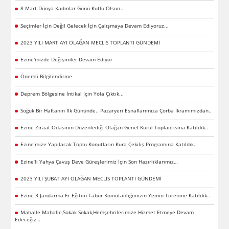
8 Mart Dünya Kadınlar Günü Kutlu Olsun..
Seçimler İçin Değil Gelecek İçin Çalışmaya Devam Ediyoruz...
2023 YILI MART AYI OLAĞAN MECLİS TOPLANTI GÜNDEMİ
Ezine'mizde Değişimler Devam Ediyor
Önemli Bilgilendirme
Deprem Bölgesine İntikal İçin Yola Çıktık...
Soğuk Bir Haftanın İlk Gününde.. Pazaryeri Esnaflarımıza Çorba İkramımızdan..
Ezine Ziraat Odasının Düzenlediği Olağan Genel Kurul Toplantısına Katıldık..
Ezine’mize Yapılacak Toplu Konutların Kura Çekiliş Programına Katıldık..
Ezine’li Yahya Çavuş Deve Güreşlerimiz İçin Son Hazırlıklarımız…
2023 YILI ŞUBAT AYI OLAĞAN MECLİS TOPLANTI GÜNDEMİ
Ezine 3.Jandarma Er Eğitim Tabur Komutanlığımızın Yemin Törenine Katıldık..
Mahalle Mahalle,Sokak Sokak,Hemşehrilerimize Hizmet Etmeye Devam
Edeceğiz…