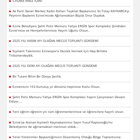
S PLAKA İHALE İLANI
Ak Parti Genel Merkez Kadın Kolları Teşkilat Başkanımız Sn.Tülay KAYNARCA’yı
Peynirin Başkenti Ezine’mizde Ağırlamaktan Büyük Onur Duyduk.
Ezine Belediyesi Şehit Polis Memuru Yahya ERGİN Spor Kompleksi Şimdiden
Ezine’mize ve Hemşehrilerimize Hayırlı Uğurlu Olsun..
2025 YILI KASIM AYI OLAĞAN MECLİS TOPLANTI GÜNDEMİ
Kıymetli Takımımız Ezinespor'a Destek Vermek İçin Hep Birlikte
Tribünlerdeydik.
2025 YILI EKİM AYI OLAĞAN MECLİS TOPLANTI GÜNDEMİ
Bir Tutam Bilim Bir Dünya Şenlik.
Ezinemizin 103.Kurtuluş yıl dönümü hepimize Kutlu Olsun.
Şehit Polis Memuru Yahya ERGİN Spor Kompleksi Yapım Çalışmaları Devam
Ediyor....
Yeni eğitim öğretim yılı tüm öğretmenlerimize ve öğrencilere hayırlı olsun.
Ezine'ye Atanan kıymetli Kaymakamımız Sayın Yusuf Kaptanoğlu'nu
Belediyemiz de ağırlamaktan memnun olduk...
Yerel Yönetimler Başkanlığımızın Düzenlemiş Olduğu Bölge Toplantısına