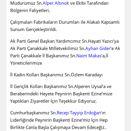
Müdürümüz Sn.
Alper Altınok
ve Ekibi Tarafından
Bölgenin Faliyetleri,
Çalışmaları Fabrikaların Durumları ile Alakalı Kapsamlı
Sunum Gerçekleştirildi.
Ak Parti Genel Başkan Yardımcımız Sn.Hayati Yazıcı’ya
Ak Parti Çanakkale Milletvekilimiz Sn.
Ayhan Gider
’e Ak
Parti Çanakkale İl Başkanımız Sn.
Naim Makas
’a,İl
Yöneticilerimize
İl Kadın Kolları Başkanımız Sn.Özlem Karadayı
İl Gençlik Kolları Başkanımız Sn.Alperen Uysal’a ve
Beraberindeki Heyete Peynirin Başkenti Ezine’mize
Yaptıkları Ziyaretler İçin Teşekkür Ediyoruz.
Cumhurbaşkanımız Sn.
Recep Tayyip Erdoğan
’ın
Liderliğinde Peynirin Başkenti Ezine’miz İçin Hep
Birlikte Canla Başla Çalışmaya Devam Edeceğiz..