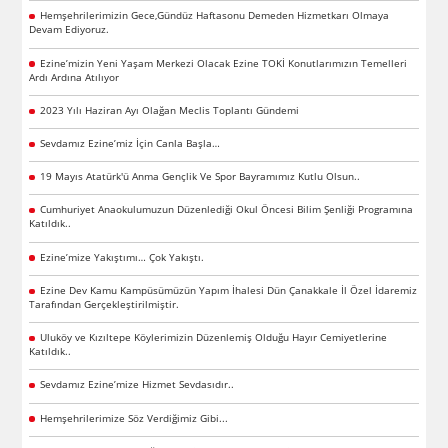
Hemşehrilerimizin Gece,Gündüz Haftasonu Demeden Hizmetkarı Olmaya
Devam Ediyoruz.
Ezine’mizin Yeni Yaşam Merkezi Olacak Ezine TOKİ Konutlarımızın Temelleri
Ardı Ardına Atılıyor
2023 Yılı Haziran Ayı Olağan Meclis Toplantı Gündemi
Sevdamız Ezine’miz İçin Canla Başla…
19 Mayıs Atatürk'ü Anma Gençlik Ve Spor Bayramımız Kutlu Olsun..
Cumhuriyet Anaokulumuzun Düzenlediği Okul Öncesi Bilim Şenliği Programına
Katıldık..
Ezine’mize Yakıştımı… Çok Yakıştı.
Ezine Dev Kamu Kampüsümüzün Yapım İhalesi Dün Çanakkale İl Özel İdaremiz
Tarafından Gerçekleştirilmiştir.
Uluköy ve Kızıltepe Köylerimizin Düzenlemiş Olduğu Hayır Cemiyetlerine
Katıldık..
Sevdamız Ezine’mize Hizmet Sevdasıdır..
Hemşehrilerimize Söz Verdiğimiz Gibi...