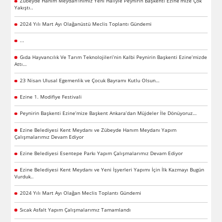
Zübeyde Hanım Meydan'ınımız Yeni Haliyle Peynirin Başkenti Ezine’mize Çok
Yakıştı..
2024 Yılı Mart Ayı Olağanüstü Meclis Toplantı Gündemi
...
Gıda Hayvancılık Ve Tarım Teknolojileri’nin Kalbi Peynirin Başkenti Ezine’mizde
Attı…
23 Nisan Ulusal Egemenlik ve Çocuk Bayramı Kutlu Olsun…
Ezine 1. Modifiye Festivali
Peynirin Başkenti Ezine’mize Başkent Ankara’dan Müjdeler İle Dönüyoruz…
Ezine Belediyesi Kent Meydanı ve Zübeyde Hanım Meydanı Yapım
Çalışmalarımız Devam Ediyor
Ezine Belediyesi Esentepe Parkı Yapım Çalışmalarımız Devam Ediyor
Ezine Belediyesi Kent Meydanı ve Yeni İşyerleri Yapımı İçin İlk Kazmayı Bugün
Vurduk..
2024 Yılı Mart Ayı Olağan Meclis Toplantı Gündemi
Sıcak Asfalt Yapım Çalışmalarımız Tamamlandı