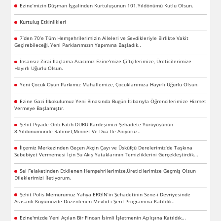
Ezine’mizin Düşman İşgalinden Kurtuluşunun 101.Yıldönümü Kutlu Olsun.
Kurtuluş Etkinlikleri
7’den 70’e Tüm Hemşehrilerimizin Aileleri ve Sevdikleriyle Birlikte Vakit
Geçirebileceği, Yeni Parklarımızın Yapımına Başladık..
İnsansız Zirai İlaçlama Aracımız Ezine’mize Çiftçilerimize, Üreticilerimize
Hayırlı Uğurlu Olsun.
Yeni Çocuk Oyun Parkımız Mahallemize, Çocuklarımıza Hayırlı Uğurlu Olsun.
Ezine Gazi İlkokulumuz Yeni Binasında Bugün İtibarıyla Öğrencilerimize Hizmet
Vermeye Başlamıştır.
Şehit Piyade Onb.Fatih DURU Kardeşimizi Şehadete Yürüyüşünün
8.Yıldönümünde Rahmet,Minnet Ve Dua İle Anıyoruz..
İlçemiz Merkezinden Geçen Akçin Çayı ve Üsküfçü Derelerimiz’de Taşkına
Sebebiyet Vermemesi İçin Su Akış Yataklarının Temizliklerini Gerçekleştirdik...
Sel Felaketinden Etkilenen Hemşehrilerimize,Üreticilerimize Geçmiş Olsun
Dileklerimizi İletiyorum.
Şehit Polis Memurumuz Yahya ERGİN’in Şehadetinin Sene-i Devriyesinde
Arasanlı Köyümüzde Düzenlenen Mevlid-i Şerif Programına Katıldık..
Ezine'mizde Yeni Açılan Bir Fincan İsimli İşletmenin Açılışına Katıldık...