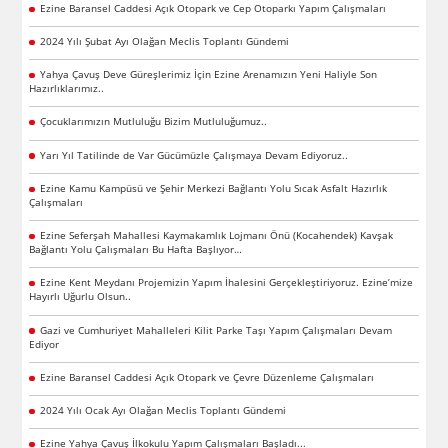
Ezine Baransel Caddesi Açık Otopark ve Cep Otoparkı Yapım Çalışmaları
2024 Yılı Şubat Ayı Olağan Meclis Toplantı Gündemi
Yahya Çavuş Deve Güreşlerimiz İçin Ezine Arenamızın Yeni Haliyle Son
Hazırlıklarımız..
Çocuklarımızın Mutluluğu Bizim Mutluluğumuz..
Yarı Yıl Tatilinde de Var Gücümüzle Çalışmaya Devam Ediyoruz..
Ezine Kamu Kampüsü ve Şehir Merkezi Bağlantı Yolu Sıcak Asfalt Hazırlık
Çalışmaları
Ezine Seferşah Mahallesi Kaymakamlık Lojmanı Önü (Kocahendek) Kavşak
Bağlantı Yolu Çalışmaları Bu Hafta Başlıyor…
Ezine Kent Meydanı Projemizin Yapım İhalesini Gerçekleştiriyoruz. Ezine’mize
Hayırlı Uğurlu Olsun..
Gazi ve Cumhuriyet Mahalleleri Kilit Parke Taşı Yapım Çalışmaları Devam
Ediyor
Ezine Baransel Caddesi Açık Otopark ve Çevre Düzenleme Çalışmaları
2024 Yılı Ocak Ayı Olağan Meclis Toplantı Gündemi
Ezine Yahya Çavuş İlkokulu Yapım Çalışmaları Başladı...