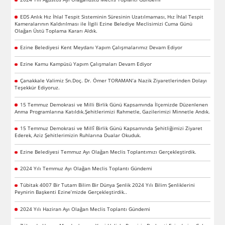
EDS Anlık Hız İhlal Tespit Sisteminin Süresinin Uzatılmaması, Hız İhlal Tespit
Kameralarının Kaldırılması ile İlgili Ezine Belediye Meclisimizi Cuma Günü
Olağan Üstü Toplama Kararı Aldık.
Ezine Belediyesi Kent Meydanı Yapım Çalışmalarımız Devam Ediyor
Ezine Kamu Kampüsü Yapım Çalışmaları Devam Ediyor
Çanakkale Valimiz Sn.Doç. Dr. Ömer TORAMAN’a Nazik Ziyaretlerinden Dolayı
Teşekkür Ediyoruz.
15 Temmuz Demokrasi ve Milli Birlik Günü Kapsamında İlçemizde Düzenlenen
Anma Programlarına Katıldık.Şehitlerimizi Rahmetle, Gazilerimizi Minnetle Andık.
15 Temmuz Demokrasi ve Millî Birlik Günü Kapsamında Şehitliğimizi Ziyaret
Ederek, Aziz Şehitlerimizin Ruhlarına Dualar Okuduk.
Ezine Belediyesi Temmuz Ayı Olağan Meclis Toplantımızı Gerçekleştirdik.
2024 Yılı Temmuz Ayı Olağan Meclis Toplantı Gündemi
Tübitak 4007 Bir Tutam Bilim Bir Dünya Şenlik 2024 Yılı Bilim Şenliklerini
Peynirin Başkenti Ezine’mizde Gerçekleştirdik..
2024 Yılı Haziran Ayı Olağan Meclis Toplantı Gündemi