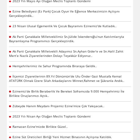
2023 Yılı Mayıs Ayı Olağan Meclis Toplantı Gündemi
Ezine Belediyesi (Ez Park) Çocuk Oyun Ve Eğlence Merkezimizin Açılışını
Gerçekleştirdik..
23 Nisan Ulusal Egemenlik Ve Çocuk Bayramını Ezinemiz'de Kutladık..
Ak Parti Çanakkale Milletvekilimiz Sn.Jülide İskenderoğlu’nun Katılımlarıyla
Bayramlaşma Programımızı Gerçekleştirdik.
Ak Parti Çanakkale Milletvekili Adayımız Sn.Ayhan Gider’e ve Sn.Halil Zahit
Mert’e Nazik Ziyaretlerinden Dolayı Teşekkür Ediyoruz..
Hemşehrilerimiz ile Sahur Programında Biraraya Geldik..
İlçemizi Ziyaretlerinin 89.Yıl Dönümün’de Ulu Önder Gazi Mustafa Kemal
ATATÜRK Olmak Üzere Silah Arkadaşlarını Minnet,Rahmet ve Şükranla Andık..
Ezinemiz’de Birlik Beraberlik Ve Bereket Soframızda 9.000 Hemşehrimiz İle
Birlikte Oruçlarımızı Açtık..
Zübeyde Hanım Meydanı Projemiz Ezine’mize Çok Yakışacak..
2023 Yılı Nisan Ayı Olağan Meclis Toplantı Gündemi
Ramazan Ezine'mizde Birlikte Güzel..
Ezine Süt Üreticileri Birliği Yeni Hizmet Binasının Açılışına Katıldık.