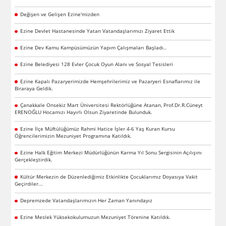
Değişen ve Gelişen Ezine'mizden
Ezine Devlet Hastanesinde Yatan Vatandaşlarımızı Ziyaret Ettik
Ezine Dev Kamu Kampüsümüzün Yapım Çalışmaları Başladı..
Ezine Belediyesi 128 Evler Çocuk Oyun Alanı ve Sosyal Tesisleri
Ezine Kapalı Pazaryerimizde Hemşehrilerimiz ve Pazaryeri Esnaflarımız ile
Biraraya Geldik.
Çanakkale Onsekiz Mart Üniversitesi Rektörlüğüne Atanan, Prof.Dr.R.Cüneyt
ERENOĞLU Hocamızı Hayırlı Olsun Ziyaretinde Bulunduk.
Ezine İlçe Müftülüğümüz Rahmi Hatice İşler 4-6 Yaş Kuran Kursu
Öğrencilerimizin Mezuniyet Programına Katıldık.
Ezine Halk Eğitim Merkezi Müdürlüğünün Karma Yıl Sonu Sergisinin Açılışını
Gerçekleştirdik.
Kültür Merkezin de Düzenlediğimiz Etkinlikte Çocuklarımız Doyasıya Vakit
Geçirdiler...
Depremzede Vatandaşlarımızın Her Zaman Yanındayız
Ezine Meslek Yüksekokulumuzun Mezuniyet Törenine Katıldık.