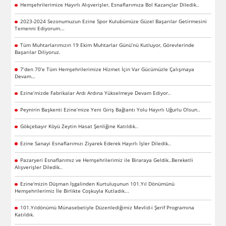
Hemşehrilerimize Hayırlı Alışverişler, Esnaflarımıza Bol Kazançlar Diledik..
2023-2024 Sezonumuzun Ezine Spor Kulubümüze Güzel Başarılar Getirmesini
Temenni Ediyorum...
Tüm Muhtarlarımızın 19 Ekim Muhtarlar Günü’nü Kutluyor, Görevlerinde
Başarılar Diliyoruz.
7’den 70’e Tüm Hemşehrilerimize Hizmet İçin Var Gücümüzle Çalışmaya
Devam…
Ezine’mizde Fabrikalar Ardı Ardına Yükselmeye Devam Ediyor..
Peynirin Başkenti Ezine’mize Yeni Giriş Bağlantı Yolu Hayırlı Uğurlu Olsun..
Gökçebayır Köyü Zeytin Hasat Şenliğine Katıldık..
Ezine Sanayi Esnaflarımızı Ziyarek Ederek Hayırlı İşler Diledik..
Pazaryeri Esnaflarımız ve Hemşehrilerimiz ile Biraraya Geldik..Bereketli
Alışverişler Diledik..
Ezine'mizin Düşman İşgalinden Kurtuluşunun 101.Yıl Dönümünü
Hemşehrilerimiz İle Birlikte Coşkuyla Kutladık...
101.Yıldönümü Münasebetiyle Düzenlediğimiz Mevlid-i Şerif Programına
Katıldık.