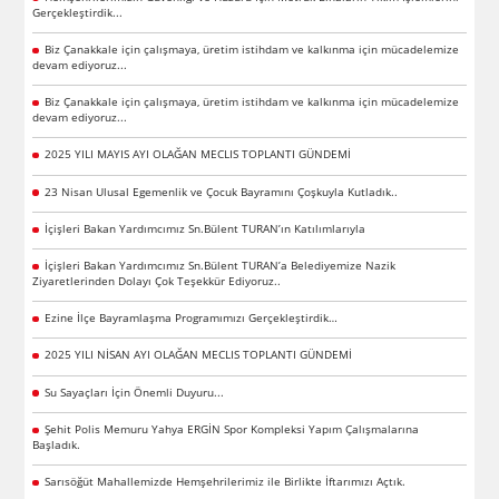
Gerçekleştirdik...
Biz Çanakkale için çalışmaya, üretim istihdam ve kalkınma için mücadelemize
devam ediyoruz...
Biz Çanakkale için çalışmaya, üretim istihdam ve kalkınma için mücadelemize
devam ediyoruz...
2025 YILI MAYIS AYI OLAĞAN MECLIS TOPLANTI GÜNDEMİ
23 Nisan Ulusal Egemenlik ve Çocuk Bayramını Çoşkuyla Kutladık..
İçişleri Bakan Yardımcımız Sn.Bülent TURAN’ın Katılımlarıyla
İçişleri Bakan Yardımcımız Sn.Bülent TURAN’a Belediyemize Nazik
Ziyaretlerinden Dolayı Çok Teşekkür Ediyoruz..
Ezine İlçe Bayramlaşma Programımızı Gerçekleştirdik…
2025 YILI NİSAN AYI OLAĞAN MECLIS TOPLANTI GÜNDEMİ
Su Sayaçları İçin Önemli Duyuru...
Şehit Polis Memuru Yahya ERGİN Spor Kompleksi Yapım Çalışmalarına
Başladık.
Sarısöğüt Mahallemizde Hemşehrilerimiz ile Birlikte İftarımızı Açtık.