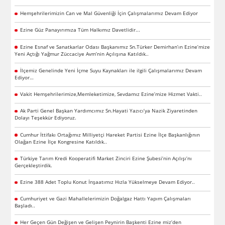
Hemşehrilerimizin Can ve Mal Güvenliği İçin Çalışmalarımız Devam Ediyor
Ezine Güz Panayırımıza Tüm Halkımız Davetlidir...
Ezine Esnaf ve Sanatkarlar Odası Başkanımız Sn.Türker Demirhan’ın Ezine’mize
Yeni Açtığı Yağmur Züccaciye Avm’nin Açılışına Katıldık..
İlçemiz Genelinde Yeni İçme Suyu Kaynakları ile ilgili Çalışmalarımız Devam
Ediyor…
Vakit Hemşehrilerimize,Memleketimize, Sevdamız Ezine’mize Hizmet Vakti..
Ak Parti Genel Başkan Yardımcımız Sn.Hayati Yazıcı’ya Nazik Ziyaretinden
Dolayı Teşekkür Ediyoruz.
Cumhur İttifakı Ortağımız Milliyetçi Hareket Partisi Ezine İlçe Başkanlığının
Olağan Ezine İlçe Kongresine Katıldık..
Türkiye Tarım Kredi Kooperatifi Market Zinciri Ezine Şubesi’nin Açılışı’nı
Gerçekleştirdik.
Ezine 388 Adet Toplu Konut İnşaatımız Hızla Yükselmeye Devam Ediyor..
Cumhuriyet ve Gazi Mahallelerimizin Doğalgaz Hattı Yapım Çalışmaları
Başladı..
Her Geçen Gün Değişen ve Gelişen Peynirin Başkenti Ezine miz’den