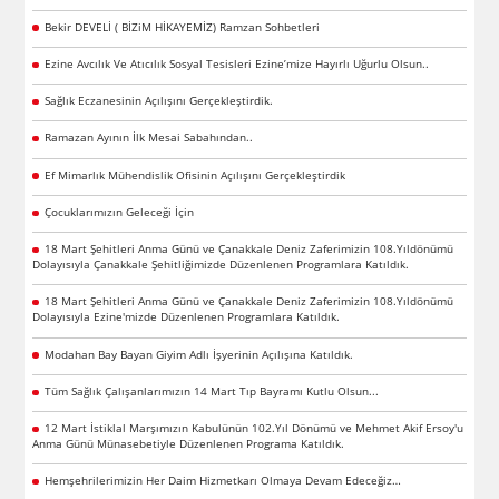
Bekir DEVELİ ( BİZiM HİKAYEMİZ) Ramzan Sohbetleri
Ezine Avcılık Ve Atıcılık Sosyal Tesisleri Ezine’mize Hayırlı Uğurlu Olsun..
Sağlık Eczanesinin Açılışını Gerçekleştirdik.
Ramazan Ayının İlk Mesai Sabahından..
Ef Mimarlık Mühendislik Ofisinin Açılışını Gerçekleştirdik
Çocuklarımızın Geleceği İçin
18 Mart Şehitleri Anma Günü ve Çanakkale Deniz Zaferimizin 108.Yıldönümü
Dolayısıyla Çanakkale Şehitliğimizde Düzenlenen Programlara Katıldık.
18 Mart Şehitleri Anma Günü ve Çanakkale Deniz Zaferimizin 108.Yıldönümü
Dolayısıyla Ezine'mizde Düzenlenen Programlara Katıldık.
Modahan Bay Bayan Giyim Adlı İşyerinin Açılışına Katıldık.
Tüm Sağlık Çalışanlarımızın 14 Mart Tıp Bayramı Kutlu Olsun...
12 Mart İstiklal Marşımızın Kabulünün 102.Yıl Dönümü ve Mehmet Akif Ersoy'u
Anma Günü Münasebetiyle Düzenlenen Programa Katıldık.
Hemşehrilerimizin Her Daim Hizmetkarı Olmaya Devam Edeceğiz…