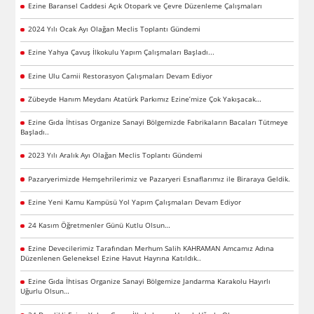
Ezine Baransel Caddesi Açık Otopark ve Çevre Düzenleme Çalışmaları
2024 Yılı Ocak Ayı Olağan Meclis Toplantı Gündemi
Ezine Yahya Çavuş İlkokulu Yapım Çalışmaları Başladı...
Ezine Ulu Camii Restorasyon Çalışmaları Devam Ediyor
Zübeyde Hanım Meydanı Atatürk Parkımız Ezine’mize Çok Yakışacak…
Ezine Gıda İhtisas Organize Sanayi Bölgemizde Fabrikaların Bacaları Tütmeye
Başladı..
2023 Yılı Aralık Ayı Olağan Meclis Toplantı Gündemi
Pazaryerimizde Hemşehrilerimiz ve Pazaryeri Esnaflarımız ile Biraraya Geldik.
Ezine Yeni Kamu Kampüsü Yol Yapım Çalışmaları Devam Ediyor
24 Kasım Öğretmenler Günü Kutlu Olsun…
Ezine Devecilerimiz Tarafından Merhum Salih KAHRAMAN Amcamız Adına
Düzenlenen Geleneksel Ezine Havut Hayrına Katıldık..
Ezine Gıda İhtisas Organize Sanayi Bölgemize Jandarma Karakolu Hayırlı
Uğurlu Olsun…