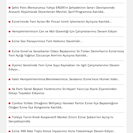
Şehit Polis Memurumuz Yahya ERGİN’in Şehadetinin Sene-i Devriyesinde
Arasanlı Köyümüzde Düzenlenen Mevlid-i Şerif Programına Katıldık..
Ezine'mizde Yeni Açılan Bir Fincan İsimli İşletmenin Açılışına Katıldık...
Hemşehrilerimizin Can ve Mal Güvenliği İçin Çalışmalarımız Devam Ediyor
Ezine Güz Panayırımıza Tüm Halkımız Davetlidir...
Ezine Esnaf ve Sanatkarlar Odası Başkanımız Sn.Türker Demirhan’ın Ezine’mize
Yeni Açtığı Yağmur Züccaciye Avm’nin Açılışına Katıldık..
İlçemiz Genelinde Yeni İçme Suyu Kaynakları ile ilgili Çalışmalarımız Devam
Ediyor…
Vakit Hemşehrilerimize,Memleketimize, Sevdamız Ezine’mize Hizmet Vakti..
Ak Parti Genel Başkan Yardımcımız Sn.Hayati Yazıcı’ya Nazik Ziyaretinden
Dolayı Teşekkür Ediyoruz.
Cumhur İttifakı Ortağımız Milliyetçi Hareket Partisi Ezine İlçe Başkanlığının
Olağan Ezine İlçe Kongresine Katıldık..
Türkiye Tarım Kredi Kooperatifi Market Zinciri Ezine Şubesi’nin Açılışı’nı
Gerçekleştirdik.
Ezine 388 Adet Toplu Konut İnşaatımız Hızla Yükselmeye Devam Ediyor..