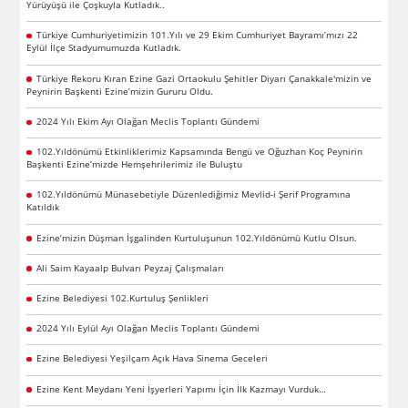
Yürüyüşü ile Çoşkuyla Kutladık..
Türkiye Cumhuriyetimizin 101.Yılı ve 29 Ekim Cumhuriyet Bayramı’mızı 22
Eylül İlçe Stadyumumuzda Kutladık.
Türkiye Rekoru Kıran Ezine Gazi Ortaokulu Şehitler Diyarı Çanakkale'mizin ve
Peynirin Başkenti Ezine’mizin Gururu Oldu.
2024 Yılı Ekim Ayı Olağan Meclis Toplantı Gündemi
102.Yıldönümü Etkinliklerimiz Kapsamında Bengü ve Oğuzhan Koç Peynirin
Başkenti Ezine’mizde Hemşehrilerimiz ile Buluştu
102.Yıldönümü Münasebetiyle Düzenlediğimiz Mevlid-i Şerif Programına
Katıldık
Ezine’mizin Düşman İşgalinden Kurtuluşunun 102.Yıldönümü Kutlu Olsun.
Ali Saim Kayaalp Bulvarı Peyzaj Çalışmaları
Ezine Belediyesi 102.Kurtuluş Şenlikleri
2024 Yılı Eylül Ayı Olağan Meclis Toplantı Gündemi
Ezine Belediyesi Yeşilçam Açık Hava Sinema Geceleri
Ezine Kent Meydanı Yeni İşyerleri Yapımı İçin İlk Kazmayı Vurduk…