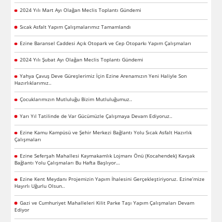
2024 Yılı Mart Ayı Olağan Meclis Toplantı Gündemi
Sıcak Asfalt Yapım Çalışmalarımız Tamamlandı
Ezine Baransel Caddesi Açık Otopark ve Cep Otoparkı Yapım Çalışmaları
2024 Yılı Şubat Ayı Olağan Meclis Toplantı Gündemi
Yahya Çavuş Deve Güreşlerimiz İçin Ezine Arenamızın Yeni Haliyle Son
Hazırlıklarımız..
Çocuklarımızın Mutluluğu Bizim Mutluluğumuz..
Yarı Yıl Tatilinde de Var Gücümüzle Çalışmaya Devam Ediyoruz..
Ezine Kamu Kampüsü ve Şehir Merkezi Bağlantı Yolu Sıcak Asfalt Hazırlık
Çalışmaları
Ezine Seferşah Mahallesi Kaymakamlık Lojmanı Önü (Kocahendek) Kavşak
Bağlantı Yolu Çalışmaları Bu Hafta Başlıyor…
Ezine Kent Meydanı Projemizin Yapım İhalesini Gerçekleştiriyoruz. Ezine’mize
Hayırlı Uğurlu Olsun..
Gazi ve Cumhuriyet Mahalleleri Kilit Parke Taşı Yapım Çalışmaları Devam
Ediyor