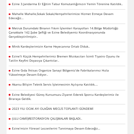
Ezine 3.Jandarma Er Eğitim Tabur Komutanlığımızın Yemin Törenine Katıldık..
Mahalle Mahalle,Sokak Sokak,Hemşehrilerimize Hizmet Etmeye Devam
Edeceğiz…
Metruk Durumdaki Binanın Yıkım İşlemleri Karayolları 14.Bölge Müdürlüğü
Çanakkale 142.Şube Şefliği ve Ezine Belediyemiz Koordinasyonunda
Gerçekleştirilmiştir..
Minik Kardeşlerimizin Karne Heyecanına Ortak Olduk..
Ezine’li Küçük Hemşehrilerimiz Bremen Mızıkacıları İsimli Tiyatro Oyunu ile
Tatilin Keyfini Doyasıya Çıkarttılar..
Ezine Gıda İhtisas Organize Sanayi Bölgemiz’de Fabrikalarımız Hızla
Yükselmeye Devam Ediyor..
Akarsu Bilişim Teknik Servis İşletmesinin Açılışına Katıldık.…
Ezine Belediyesi Güreş Kursumuzu Ziyaret Ederek Sporcu Kardeşlerimiz ile
Biraraya Geldik.
2023 YILI OCAK AYI OLAĞAN MECLİS TOPLANTI GÜNDEMİ
(ULU CAMİİ)RESTORASYON ÇALIŞMALARI BAŞLADI..
Ezine’mizin Yöresel Lezzetlerini Tanıtmaya Devam Edeceğiz…