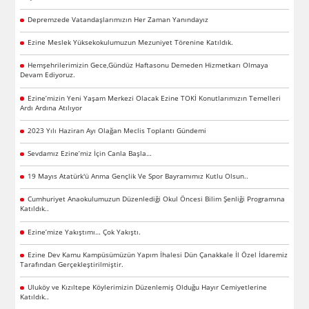
Depremzede Vatandaşlarımızın Her Zaman Yanındayız
Ezine Meslek Yüksekokulumuzun Mezuniyet Törenine Katıldık.
Hemşehrilerimizin Gece,Gündüz Haftasonu Demeden Hizmetkarı Olmaya
Devam Ediyoruz.
Ezine’mizin Yeni Yaşam Merkezi Olacak Ezine TOKİ Konutlarımızın Temelleri
Ardı Ardına Atılıyor
2023 Yılı Haziran Ayı Olağan Meclis Toplantı Gündemi
Sevdamız Ezine’miz İçin Canla Başla…
19 Mayıs Atatürk'ü Anma Gençlik Ve Spor Bayramımız Kutlu Olsun..
Cumhuriyet Anaokulumuzun Düzenlediği Okul Öncesi Bilim Şenliği Programına
Katıldık..
Ezine’mize Yakıştımı… Çok Yakıştı.
Ezine Dev Kamu Kampüsümüzün Yapım İhalesi Dün Çanakkale İl Özel İdaremiz
Tarafından Gerçekleştirilmiştir.
Uluköy ve Kızıltepe Köylerimizin Düzenlemiş Olduğu Hayır Cemiyetlerine
Katıldık..