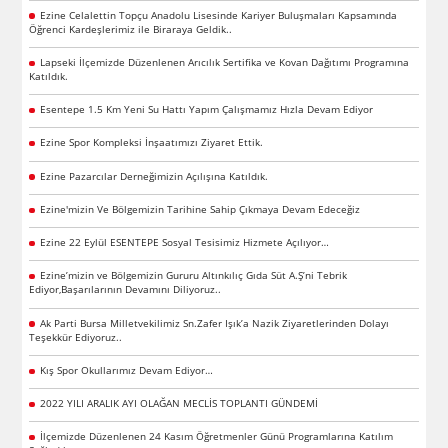
Ezine Celalettin Topçu Anadolu Lisesinde Kariyer Buluşmaları Kapsamında
Öğrenci Kardeşlerimiz ile Biraraya Geldik..
Lapseki İlçemizde Düzenlenen Arıcılık Sertifika ve Kovan Dağıtımı Programına
Katıldık.
Esentepe 1.5 Km Yeni Su Hattı Yapım Çalışmamız Hızla Devam Ediyor
Ezine Spor Kompleksi İnşaatımızı Ziyaret Ettik.
Ezine Pazarcılar Derneğimizin Açılışına Katıldık.
Ezine'mizin Ve Bölgemizin Tarihine Sahip Çıkmaya Devam Edeceğiz
Ezine 22 Eylül ESENTEPE Sosyal Tesisimiz Hizmete Açılıyor…
Ezine’mizin ve Bölgemizin Gururu Altınkılıç Gıda Süt A.Ş’ni Tebrik
Ediyor,Başarılarının Devamını Diliyoruz..
Ak Parti Bursa Milletvekilimiz Sn.Zafer Işık’a Nazik Ziyaretlerinden Dolayı
Teşekkür Ediyoruz..
Kış Spor Okullarımız Devam Ediyor…
2022 YILI ARALIK AYI OLAĞAN MECLİS TOPLANTI GÜNDEMİ
İlçemizde Düzenlenen 24 Kasım Öğretmenler Günü Programlarına Katılım