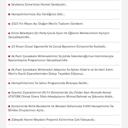
Sevdamız Ezine’mize Hizmet Sevdasıdır..
Hemşehrilerimize Söz Verdiğimiz Gibi...
2023 Yılı Mayıs Ayı Olağan Meclis Toplantı Gündemi
Ezine Belediyesi (Ez Park) Çocuk Oyun Ve Eğlence Merkezimizin Açılışını
Gerçekleştirdik..
23 Nisan Ulusal Egemenlik Ve Çocuk Bayramını Ezinemiz'de Kutladık..
Ak Parti Çanakkale Milletvekilimiz Sn.Jülide İskenderoğlu’nun Katılımlarıyla
Bayramlaşma Programımızı Gerçekleştirdik.
Ak Parti Çanakkale Milletvekili Adayımız Sn.Ayhan Gider’e ve Sn.Halil Zahit
Mert’e Nazik Ziyaretlerinden Dolayı Teşekkür Ediyoruz..
Hemşehrilerimiz ile Sahur Programında Biraraya Geldik..
İlçemizi Ziyaretlerinin 89.Yıl Dönümün’de Ulu Önder Gazi Mustafa Kemal
ATATÜRK Olmak Üzere Silah Arkadaşlarını Minnet,Rahmet ve Şükranla Andık..
Ezinemiz’de Birlik Beraberlik Ve Bereket Soframızda 9.000 Hemşehrimiz İle
Birlikte Oruçlarımızı Açtık..
Zübeyde Hanım Meydanı Projemiz Ezine’mize Çok Yakışacak..