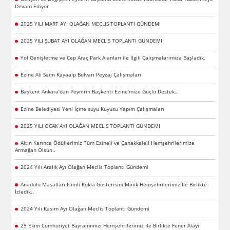
Devam Ediyor
2025 YILI MART AYI OLAĞAN MECLIS TOPLANTI GÜNDEMI
2025 YILI ŞUBAT AYI OLAĞAN MECLIS TOPLANTI GÜNDEMI
Yol Genişletme ve Cep Araç Park Alanları ile İlgili Çalışmalarımıza Başladık.
Ezine Ali Saim Kayaalp Bulvarı Peyzaj Çalışmaları
Başkent Ankara’dan Peynirin Başkenti Ezine’mize Güçlü Destek…
Ezine Belediyesi Yeni İçme suyu Kuyusu Yapım Çalışmaları
2025 YILI OCAK AYI OLAĞAN MECLIS TOPLANTI GÜNDEMI
Altın Karınca Ödüllerimiz Tüm Ezineli ve Çanakkaleli Hemşehrilerimize
Armağan Olsun..
2024 Yılı Aralık Ayı Olağan Meclis Toplantı Gündemi
Anadolu Masalları İsimli Kukla Gösterisini Minik Hemşehrilerimiz İle Birlikte
İzledik..
2024 Yılı Kasım Ayı Olağan Meclis Toplantı Gündemi
29 Ekim Cumhuriyet Bayramımızı Hemşehrilerimiz ile Birlikte Fener Alayı