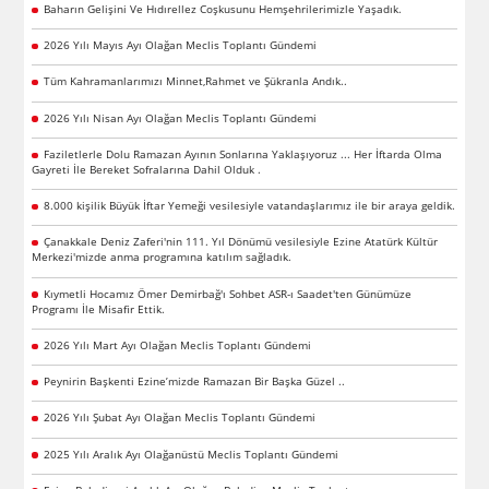
Baharın Gelişini Ve Hıdırellez Coşkusunu Hemşehrilerimizle Yaşadık.
2026 Yılı Mayıs Ayı Olağan Meclis Toplantı Gündemi
Tüm Kahramanlarımızı Minnet,Rahmet ve Şükranla Andık..
2026 Yılı Nisan Ayı Olağan Meclis Toplantı Gündemi
Faziletlerle Dolu Ramazan Ayının Sonlarına Yaklaşıyoruz ... Her İftarda Olma
Gayreti İle Bereket Sofralarına Dahil Olduk .
8.000 kişilik Büyük İftar Yemeği vesilesiyle vatandaşlarımız ile bir araya geldik.
Çanakkale Deniz Zaferi'nin 111. Yıl Dönümü vesilesiyle Ezine Atatürk Kültür
Merkezi'mizde anma programına katılım sağladık.
Kıymetli Hocamız Ömer Demirbağ'ı Sohbet ASR-ı Saadet'ten Günümüze
Programı İle Misafir Ettik.
2026 Yılı Mart Ayı Olağan Meclis Toplantı Gündemi
Peynirin Başkenti Ezine’mizde Ramazan Bir Başka Güzel ..
2026 Yılı Şubat Ayı Olağan Meclis Toplantı Gündemi
2025 Yılı Aralık Ayı Olağanüstü Meclis Toplantı Gündemi