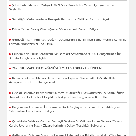
Şehit Polis Memuru Yahya ERGİN Spor Kompleksi Yapım Çalışmalarına
Başladık.
Sarısöğüt Mahallemizde Hemşehrilerimiz ile Birlikte İftarımızı Açtık.
Ezine Yahya Çavuş Okulu Çevre Düzenlemesi Devam Ediyor
Geleceğimizin Teminatı Değerli Çocuklarımız ile Birlikte Ezine Merkez Camii’de
Teravih Namazımızı Eda Ettik.
Ezinemiz’de Birlik Beraberlik Ve Bereket Soframızda 9.000 Hemşehrimiz İle
Birlikte Oruçlarımızı Açtık..
2025 YILI MART AYI OLAĞANÜSTÜ MECLIS TOPLANTI GÜNDEMİ
Ramazan Ayının Manevi Atmosferinde Eğitimci Yazar Sıtkı ARSLANHAN’ı
Hemşehrilerimiz ile Buluşturduk.
Geyikli Belediye Başkanımız Sn.Mevlüt Oruçoğlu Başkanımızın Ev Sahipliğinde
Düzenlenen Geleneksel Geyikli Belediyesi İftar Programına Katıldık.
Bölgemizin Turizm ve İstihdamına Katkı Sağlayacak Termal Otelcilik İnşaat
Çalışmaları Hızla Devam Ediyor
Çanakkale Şehit ve Gaziler Derneği Başkanı Sn.Gökhan Uz ve Dernek Yönetim
Kurulu Üyelerine Nazik Ziyaretlerinden Dolayı Teşekkür Ediyorum.
Gelişen ve Değişen Peynirin Başkenti Ezine’mizde Fabrikalar Hızla Yükselmeye