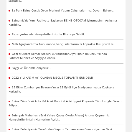
Sağladık..
Ez Park Ezine Çocuk Oyun Merkezi Yapım Çalışmalarımız Devam Ediyor…
Ezinemiz’de Yeni Faaliyete Başlayan EZİNE OTOCAM İşletmesinin Açılışına
Katıldık..
Pazaryerimizde Hemşehrilerimiz ile Biraraya Geldik.
Milli Ağaçlandırma Günününde,Genç Fidanlarımızı Toprakla Buluşturduk..
Gazi Mustafa Kemal Atatürk’ü Aramızdan Ayrılışının 84.üncü Yılında
Rahmet,Minnet ve Saygıyla Andık..
Saygı ve Özlemle Anıyoruz...
2022 YILI KASIM AYI OLAĞAN MECLİS TOPLANTI GÜNDEMİ
29 Ekim Cumhuriyet Bayramı’mızı 22 Eylül İlçe Stadyumumuzda Coşkuyla
Kutladık.
Ezine Zümrüd-ü Anka 84 Adet Konut 6 Adet İşyeri Projemiz Tüm Hızıyla Devam
Ediyor..
Seferşah Mahallesi (Eski Yahya Çavuş Okulu Arkası) Arıtma Çeşmemiz
Hemşehrilerimizin Hizmetine Açıldı..
Ezine Belediyemiz Tarafından Yapımı Tamamlanan Cumhuriyet ve Gazi