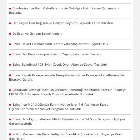
Cumhuriyet ve Gazi Mahallelerimizin Doğalgaz Hattı Yapım Çalışmaları
Başladı..
Her Geçen Gün Değişen ve Gelişen Peynirin Başkenti Ezine miz’den
Değişen ve Gelişen Ezine'mizden
Ezine Devlet Hastanesinde Yatan Vatandaşlarımızı Ziyaret Ettik
Ezine Dev Kamu Kampüsümüzün Yapım Çalışmaları Başladı..
Ezine Belediyesi 128 Evler Çocuk Oyun Alanı ve Sosyal Tesisleri
Ezine Kapalı Pazaryerimizde Hemşehrilerimiz ve Pazaryeri Esnaflarımız ile
Biraraya Geldik.
Çanakkale Onsekiz Mart Üniversitesi Rektörlüğüne Atanan, Prof.Dr.R.Cüneyt
ERENOĞLU Hocamızı Hayırlı Olsun Ziyaretinde Bulunduk.
Ezine İlçe Müftülüğümüz Rahmi Hatice İşler 4-6 Yaş Kuran Kursu
Öğrencilerimizin Mezuniyet Programına Katıldık.
Ezine Halk Eğitim Merkezi Müdürlüğünün Karma Yıl Sonu Sergisinin Açılışını
Gerçekleştirdik.
Kültür Merkezin de Düzenlediğimiz Etkinlikte Çocuklarımız Doyasıya Vakit
Geçirdiler...