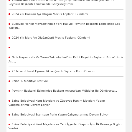
Peynirin Başkenti Ezine’mizde Gerçekleştirdik..
2024 Yılı Haziran Ayı Olağan Meclis Toplantı Gündemi
Zübeyde Hanım Meydan'ınımız Yeni Haliyle Peynirin Başkenti Ezine’mize Çok
Yakıştı..
2024 Yılı Mart Ayı Olağanüstü Meclis Toplantı Gündemi
...
Gıda Hayvancılık Ve Tarım Teknolojileri’nin Kalbi Peynirin Başkenti Ezine’mizde
Attı…
23 Nisan Ulusal Egemenlik ve Çocuk Bayramı Kutlu Olsun…
Ezine 1. Modifiye Festivali
Peynirin Başkenti Ezine’mize Başkent Ankara’dan Müjdeler İle Dönüyoruz…
Ezine Belediyesi Kent Meydanı ve Zübeyde Hanım Meydanı Yapım
Çalışmalarımız Devam Ediyor
Ezine Belediyesi Esentepe Parkı Yapım Çalışmalarımız Devam Ediyor
Ezine Belediyesi Kent Meydanı ve Yeni İşyerleri Yapımı İçin İlk Kazmayı Bugün
Vurduk..