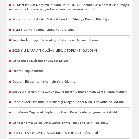
12 Mart İstiklal Marşımızın Kabulünün 102.Yıl Dönümü ve Mehmet Akif Ersoy'u
Anma Günü Münasebetiyle Düzenlenen Programa Katıldık.
Hemşehrilerimizin Her Daim Hizmetkarı Olmaya Devam Edeceğiz…
8 Mart Dünya Kadınlar Günü Kutlu Olsun..
Seçimler İçin Değil Gelecek İçin Çalışmaya Devam Ediyoruz...
2023 YILI MART AYI OLAĞAN MECLİS TOPLANTI GÜNDEMİ
Ezine'mizde Değişimler Devam Ediyor
Önemli Bilgilendirme
Deprem Bölgesine İntikal İçin Yola Çıktık...
Soğuk Bir Haftanın İlk Gününde.. Pazaryeri Esnaflarımıza Çorba İkramımızdan..
Ezine Ziraat Odasının Düzenlediği Olağan Genel Kurul Toplantısına Katıldık..
Ezine’mize Yapılacak Toplu Konutların Kura Çekiliş Programına Katıldık..
Ezine’li Yahya Çavuş Deve Güreşlerimiz İçin Son Hazırlıklarımız…
2023 YILI ŞUBAT AYI OLAĞAN MECLİS TOPLANTI GÜNDEMİ