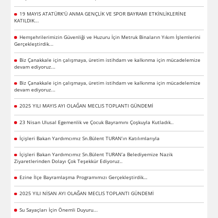
19 MAYIS ATATÜRK'Ü ANMA GENÇLİK VE SPOR BAYRAMI ETKİNLİKLERİNE
KATILDIK...
Hemşehrilerimizin Güvenliği ve Huzuru İçin Metruk Binaların Yıkım İşlemlerini
Gerçekleştirdik...
Biz Çanakkale için çalışmaya, üretim istihdam ve kalkınma için mücadelemize
devam ediyoruz...
Biz Çanakkale için çalışmaya, üretim istihdam ve kalkınma için mücadelemize
devam ediyoruz...
2025 YILI MAYIS AYI OLAĞAN MECLIS TOPLANTI GÜNDEMİ
23 Nisan Ulusal Egemenlik ve Çocuk Bayramını Çoşkuyla Kutladık..
İçişleri Bakan Yardımcımız Sn.Bülent TURAN’ın Katılımlarıyla
İçişleri Bakan Yardımcımız Sn.Bülent TURAN’a Belediyemize Nazik
Ziyaretlerinden Dolayı Çok Teşekkür Ediyoruz..
Ezine İlçe Bayramlaşma Programımızı Gerçekleştirdik…
2025 YILI NİSAN AYI OLAĞAN MECLIS TOPLANTI GÜNDEMİ
Su Sayaçları İçin Önemli Duyuru...