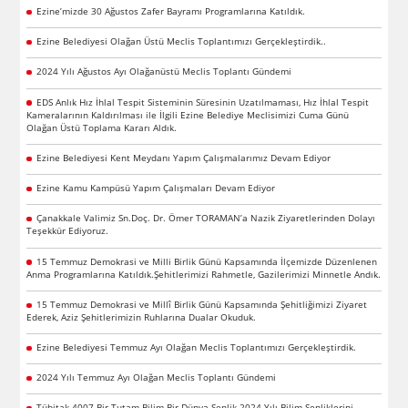
Ezine’mizde 30 Ağustos Zafer Bayramı Programlarına Katıldık.
Ezine Belediyesi Olağan Üstü Meclis Toplantımızı Gerçekleştirdik..
2024 Yılı Ağustos Ayı Olağanüstü Meclis Toplantı Gündemi
EDS Anlık Hız İhlal Tespit Sisteminin Süresinin Uzatılmaması, Hız İhlal Tespit
Kameralarının Kaldırılması ile İlgili Ezine Belediye Meclisimizi Cuma Günü
Olağan Üstü Toplama Kararı Aldık.
Ezine Belediyesi Kent Meydanı Yapım Çalışmalarımız Devam Ediyor
Ezine Kamu Kampüsü Yapım Çalışmaları Devam Ediyor
Çanakkale Valimiz Sn.Doç. Dr. Ömer TORAMAN’a Nazik Ziyaretlerinden Dolayı
Teşekkür Ediyoruz.
15 Temmuz Demokrasi ve Milli Birlik Günü Kapsamında İlçemizde Düzenlenen
Anma Programlarına Katıldık.Şehitlerimizi Rahmetle, Gazilerimizi Minnetle Andık.
15 Temmuz Demokrasi ve Millî Birlik Günü Kapsamında Şehitliğimizi Ziyaret
Ederek, Aziz Şehitlerimizin Ruhlarına Dualar Okuduk.
Ezine Belediyesi Temmuz Ayı Olağan Meclis Toplantımızı Gerçekleştirdik.
2024 Yılı Temmuz Ayı Olağan Meclis Toplantı Gündemi
Tübitak 4007 Bir Tutam Bilim Bir Dünya Şenlik 2024 Yılı Bilim Şenliklerini