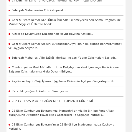
24 Derslikli Ezine Yahya Çavuş İlkokulumuz Hayırlı Uğurlu Olsun..
Seferşah Mahallemize Çok Yakışacak…
Gazi Mustafa Kemal ATATÜRK’ü İzin Asla Silinmeyecek Adlı Anma Programı ile
Minnet,Saygı ve Özlemle Andık..
Kızıltepe Köyümüzde Düzenlenen Havut Hayrına Katıldık..
Gazi Mustafa Kemal Atatürk’ü Aramızdan Ayrılışının 85.Yılında Rahmet,Minnet
ve Saygıyla Anıyoruz..
Seferşah Mahallesi Aile Sağlığı Merkezi İnşaatı Yapım Çalışmaları Başladı..
Cumhuriyet ve Gazi Mahallerimizde Doğalgaz ve Yeni İçmesuyu Hattı Abone
Bağlantı Çalışmalarımız Hızla Devam Ediyor..
Zeytin ve Zeytin Yağı İşleme Uygulama Biriminin Açılışını Gerçekleştirdik..
Kazanlıkuyu Çocuk Parkımızı Yeniliyoruz
2023 YILI KASIM AYI OLAĞAN MECLİS TOPLANTI GÜNDEMİ
29 Ekim Cumhuriyet Bayramımızı Hemşehrilerimiz ile Birlikte Fener Alayı
Yürüyüşü ve Ardından Havai Fişek Gösterileri ile Çoşkuyla Kutladık..
29 Ekim Cumhuriyet Bayramı’mızı 22 Eylül İlçe Stadyumumuzda Çoşkuyla
Kutladık.