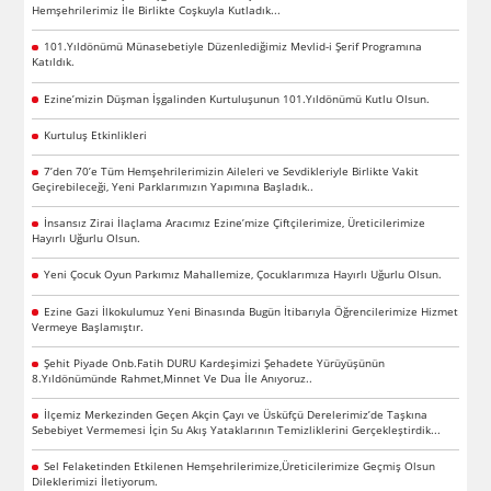
Hemşehrilerimiz İle Birlikte Coşkuyla Kutladık...
101.Yıldönümü Münasebetiyle Düzenlediğimiz Mevlid-i Şerif Programına
Katıldık.
Ezine’mizin Düşman İşgalinden Kurtuluşunun 101.Yıldönümü Kutlu Olsun.
Kurtuluş Etkinlikleri
7’den 70’e Tüm Hemşehrilerimizin Aileleri ve Sevdikleriyle Birlikte Vakit
Geçirebileceği, Yeni Parklarımızın Yapımına Başladık..
İnsansız Zirai İlaçlama Aracımız Ezine’mize Çiftçilerimize, Üreticilerimize
Hayırlı Uğurlu Olsun.
Yeni Çocuk Oyun Parkımız Mahallemize, Çocuklarımıza Hayırlı Uğurlu Olsun.
Ezine Gazi İlkokulumuz Yeni Binasında Bugün İtibarıyla Öğrencilerimize Hizmet
Vermeye Başlamıştır.
Şehit Piyade Onb.Fatih DURU Kardeşimizi Şehadete Yürüyüşünün
8.Yıldönümünde Rahmet,Minnet Ve Dua İle Anıyoruz..
İlçemiz Merkezinden Geçen Akçin Çayı ve Üsküfçü Derelerimiz’de Taşkına
Sebebiyet Vermemesi İçin Su Akış Yataklarının Temizliklerini Gerçekleştirdik...
Sel Felaketinden Etkilenen Hemşehrilerimize,Üreticilerimize Geçmiş Olsun
Dileklerimizi İletiyorum.