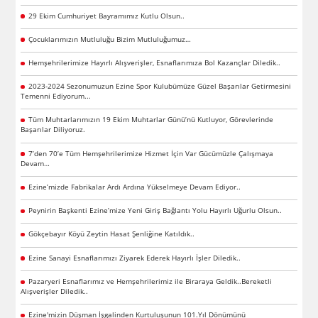
29 Ekim Cumhuriyet Bayramımız Kutlu Olsun..
Çocuklarımızın Mutluluğu Bizim Mutluluğumuz…
Hemşehrilerimize Hayırlı Alışverişler, Esnaflarımıza Bol Kazançlar Diledik..
2023-2024 Sezonumuzun Ezine Spor Kulubümüze Güzel Başarılar Getirmesini
Temenni Ediyorum...
Tüm Muhtarlarımızın 19 Ekim Muhtarlar Günü’nü Kutluyor, Görevlerinde
Başarılar Diliyoruz.
7’den 70’e Tüm Hemşehrilerimize Hizmet İçin Var Gücümüzle Çalışmaya
Devam…
Ezine’mizde Fabrikalar Ardı Ardına Yükselmeye Devam Ediyor..
Peynirin Başkenti Ezine’mize Yeni Giriş Bağlantı Yolu Hayırlı Uğurlu Olsun..
Gökçebayır Köyü Zeytin Hasat Şenliğine Katıldık..
Ezine Sanayi Esnaflarımızı Ziyarek Ederek Hayırlı İşler Diledik..
Pazaryeri Esnaflarımız ve Hemşehrilerimiz ile Biraraya Geldik..Bereketli
Alışverişler Diledik..
Ezine'mizin Düşman İşgalinden Kurtuluşunun 101.Yıl Dönümünü