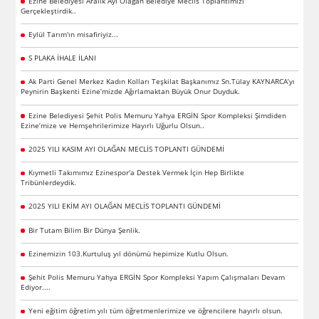
Ezine Belediyesi Aralık Ayı Olağan Belediye Meclis Toplantımızı
Gerçekleştirdik..
Eylül Tarım'ın misafiriyiz...
S PLAKA İHALE İLANI
Ak Parti Genel Merkez Kadın Kolları Teşkilat Başkanımız Sn.Tülay KAYNARCA’yı
Peynirin Başkenti Ezine’mizde Ağırlamaktan Büyük Onur Duyduk.
Ezine Belediyesi Şehit Polis Memuru Yahya ERGİN Spor Kompleksi Şimdiden
Ezine’mize ve Hemşehrilerimize Hayırlı Uğurlu Olsun..
2025 YILI KASIM AYI OLAĞAN MECLİS TOPLANTI GÜNDEMİ
Kıymetli Takımımız Ezinespor'a Destek Vermek İçin Hep Birlikte
Tribünlerdeydik.
2025 YILI EKİM AYI OLAĞAN MECLİS TOPLANTI GÜNDEMİ
Bir Tutam Bilim Bir Dünya Şenlik.
Ezinemizin 103.Kurtuluş yıl dönümü hepimize Kutlu Olsun.
Şehit Polis Memuru Yahya ERGİN Spor Kompleksi Yapım Çalışmaları Devam
Ediyor....
Yeni eğitim öğretim yılı tüm öğretmenlerimize ve öğrencilere hayırlı olsun.