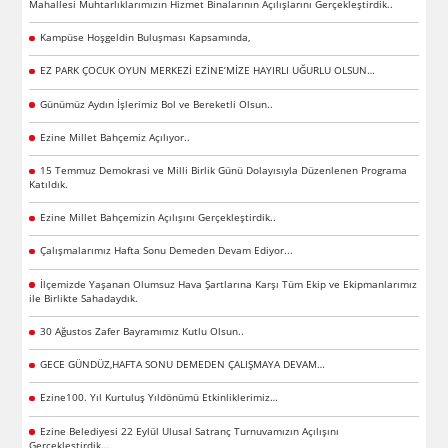
Mahallesi Muhtarlıklarımızın Hizmet Binalarının Açılışlarını Gerçekleştirdik..
Kampüse Hoşgeldin Buluşması Kapsamında,
EZ PARK ÇOCUK OYUN MERKEZİ EZİNE’MİZE HAYIRLI UĞURLU OLSUN…
Günümüz Aydın İşlerimiz Bol ve Bereketli Olsun..
Ezine Millet Bahçemiz Açılıyor..
15 Temmuz Demokrasi ve Milli Birlik Günü Dolayısıyla Düzenlenen Programa
Katıldık.
Ezine Millet Bahçemizin Açılışını Gerçekleştirdik..
Çalışmalarımız Hafta Sonu Demeden Devam Ediyor...
İlçemizde Yaşanan Olumsuz Hava Şartlarına Karşı Tüm Ekip ve Ekipmanlarımız
ile Birlikte Sahadaydık.
30 Ağustos Zafer Bayramımız Kutlu Olsun..
GECE GÜNDÜZ,HAFTA SONU DEMEDEN ÇALIŞMAYA DEVAM…
Ezine100. Yıl Kurtuluş Yıldönümü Etkinliklerimiz…
Ezine Belediyesi 22 Eylül Ulusal Satranç Turnuvamızın Açılışını
Gerçekleştirdik…