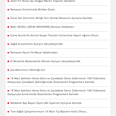
2023 Yılı Nisan Ayı Olağan Meclis Toplantı Gündemi
Ramazan Ezine'mizde Birlikte Güzel..
Ezine Süt Üreticileri Birliği Yeni Hizmet Binasının Açılışına Katıldık.
Bekir DEVELİ ( BİZiM HİKAYEMİZ) Ramzan Sohbetleri
Ezine Avcılık Ve Atıcılık Sosyal Tesisleri Ezine’mize Hayırlı Uğurlu Olsun..
Sağlık Eczanesinin Açılışını Gerçekleştirdik.
Ramazan Ayının İlk Mesai Sabahından..
Ef Mimarlık Mühendislik Ofisinin Açılışını Gerçekleştirdik
Çocuklarımızın Geleceği İçin
18 Mart Şehitleri Anma Günü ve Çanakkale Deniz Zaferimizin 108.Yıldönümü
Dolayısıyla Çanakkale Şehitliğimizde Düzenlenen Programlara Katıldık.
18 Mart Şehitleri Anma Günü ve Çanakkale Deniz Zaferimizin 108.Yıldönümü
Dolayısıyla Ezine'mizde Düzenlenen Programlara Katıldık.
Modahan Bay Bayan Giyim Adlı İşyerinin Açılışına Katıldık.
Tüm Sağlık Çalışanlarımızın 14 Mart Tıp Bayramı Kutlu Olsun...