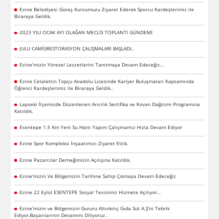
Ezine Belediyesi Güreş Kursumuzu Ziyaret Ederek Sporcu Kardeşlerimiz ile
Biraraya Geldik.
2023 YILI OCAK AYI OLAĞAN MECLİS TOPLANTI GÜNDEMİ
(ULU CAMİİ)RESTORASYON ÇALIŞMALARI BAŞLADI..
Ezine’mizin Yöresel Lezzetlerini Tanıtmaya Devam Edeceğiz…
Ezine Celalettin Topçu Anadolu Lisesinde Kariyer Buluşmaları Kapsamında
Öğrenci Kardeşlerimiz ile Biraraya Geldik..
Lapseki İlçemizde Düzenlenen Arıcılık Sertifika ve Kovan Dağıtımı Programına
Katıldık.
Esentepe 1.5 Km Yeni Su Hattı Yapım Çalışmamız Hızla Devam Ediyor
Ezine Spor Kompleksi İnşaatımızı Ziyaret Ettik.
Ezine Pazarcılar Derneğimizin Açılışına Katıldık.
Ezine'mizin Ve Bölgemizin Tarihine Sahip Çıkmaya Devam Edeceğiz
Ezine 22 Eylül ESENTEPE Sosyal Tesisimiz Hizmete Açılıyor…
Ezine’mizin ve Bölgemizin Gururu Altınkılıç Gıda Süt A.Ş’ni Tebrik
Ediyor,Başarılarının Devamını Diliyoruz..