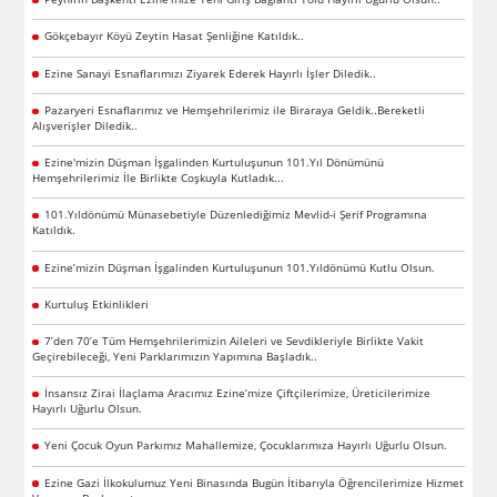
Gökçebayır Köyü Zeytin Hasat Şenliğine Katıldık..
Ezine Sanayi Esnaflarımızı Ziyarek Ederek Hayırlı İşler Diledik..
Pazaryeri Esnaflarımız ve Hemşehrilerimiz ile Biraraya Geldik..Bereketli
Alışverişler Diledik..
Ezine'mizin Düşman İşgalinden Kurtuluşunun 101.Yıl Dönümünü
Hemşehrilerimiz İle Birlikte Coşkuyla Kutladık...
101.Yıldönümü Münasebetiyle Düzenlediğimiz Mevlid-i Şerif Programına
Katıldık.
Ezine’mizin Düşman İşgalinden Kurtuluşunun 101.Yıldönümü Kutlu Olsun.
Kurtuluş Etkinlikleri
7’den 70’e Tüm Hemşehrilerimizin Aileleri ve Sevdikleriyle Birlikte Vakit
Geçirebileceği, Yeni Parklarımızın Yapımına Başladık..
İnsansız Zirai İlaçlama Aracımız Ezine’mize Çiftçilerimize, Üreticilerimize
Hayırlı Uğurlu Olsun.
Yeni Çocuk Oyun Parkımız Mahallemize, Çocuklarımıza Hayırlı Uğurlu Olsun.
Ezine Gazi İlkokulumuz Yeni Binasında Bugün İtibarıyla Öğrencilerimize Hizmet