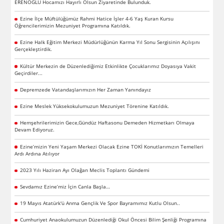
ERENOĞLU Hocamızı Hayırlı Olsun Ziyaretinde Bulunduk.
Ezine İlçe Müftülüğümüz Rahmi Hatice İşler 4-6 Yaş Kuran Kursu
Öğrencilerimizin Mezuniyet Programına Katıldık.
Ezine Halk Eğitim Merkezi Müdürlüğünün Karma Yıl Sonu Sergisinin Açılışını
Gerçekleştirdik.
Kültür Merkezin de Düzenlediğimiz Etkinlikte Çocuklarımız Doyasıya Vakit
Geçirdiler...
Depremzede Vatandaşlarımızın Her Zaman Yanındayız
Ezine Meslek Yüksekokulumuzun Mezuniyet Törenine Katıldık.
Hemşehrilerimizin Gece,Gündüz Haftasonu Demeden Hizmetkarı Olmaya
Devam Ediyoruz.
Ezine’mizin Yeni Yaşam Merkezi Olacak Ezine TOKİ Konutlarımızın Temelleri
Ardı Ardına Atılıyor
2023 Yılı Haziran Ayı Olağan Meclis Toplantı Gündemi
Sevdamız Ezine’miz İçin Canla Başla…
19 Mayıs Atatürk'ü Anma Gençlik Ve Spor Bayramımız Kutlu Olsun..
Cumhuriyet Anaokulumuzun Düzenlediği Okul Öncesi Bilim Şenliği Programına