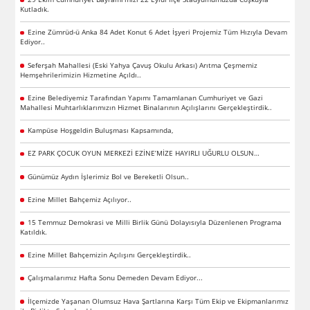
Kutladık.
Ezine Zümrüd-ü Anka 84 Adet Konut 6 Adet İşyeri Projemiz Tüm Hızıyla Devam
Ediyor..
Seferşah Mahallesi (Eski Yahya Çavuş Okulu Arkası) Arıtma Çeşmemiz
Hemşehrilerimizin Hizmetine Açıldı..
Ezine Belediyemiz Tarafından Yapımı Tamamlanan Cumhuriyet ve Gazi
Mahallesi Muhtarlıklarımızın Hizmet Binalarının Açılışlarını Gerçekleştirdik..
Kampüse Hoşgeldin Buluşması Kapsamında,
EZ PARK ÇOCUK OYUN MERKEZİ EZİNE’MİZE HAYIRLI UĞURLU OLSUN…
Günümüz Aydın İşlerimiz Bol ve Bereketli Olsun..
Ezine Millet Bahçemiz Açılıyor..
15 Temmuz Demokrasi ve Milli Birlik Günü Dolayısıyla Düzenlenen Programa
Katıldık.
Ezine Millet Bahçemizin Açılışını Gerçekleştirdik..
Çalışmalarımız Hafta Sonu Demeden Devam Ediyor...
İlçemizde Yaşanan Olumsuz Hava Şartlarına Karşı Tüm Ekip ve Ekipmanlarımız