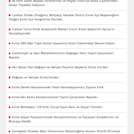
Ak Parti Genel Başkan Yardımcımız Sn.Hayati Yazıcı’ya Nazik Ziyaretinden
Dolayı Teşekkür Ediyoruz.
Cumhur İttifakı Ortağımız Milliyetçi Hareket Partisi Ezine İlçe Başkanlığının
Olağan Ezine İlçe Kongresine Katıldık..
Türkiye Tarım Kredi Kooperatifi Market Zinciri Ezine Şubesi’nin Açılışı’nı
Gerçekleştirdik.
Ezine 388 Adet Toplu Konut İnşaatımız Hızla Yükselmeye Devam Ediyor..
Cumhuriyet ve Gazi Mahallelerimizin Doğalgaz Hattı Yapım Çalışmaları
Başladı..
Her Geçen Gün Değişen ve Gelişen Peynirin Başkenti Ezine miz’den
Değişen ve Gelişen Ezine'mizden
Ezine Devlet Hastanesinde Yatan Vatandaşlarımızı Ziyaret Ettik
Ezine Dev Kamu Kampüsümüzün Yapım Çalışmaları Başladı..
Ezine Belediyesi 128 Evler Çocuk Oyun Alanı ve Sosyal Tesisleri
Ezine Kapalı Pazaryerimizde Hemşehrilerimiz ve Pazaryeri Esnaflarımız ile
Biraraya Geldik.
Çanakkale Onsekiz Mart Üniversitesi Rektörlüğüne Atanan, Prof.Dr.R.Cüneyt