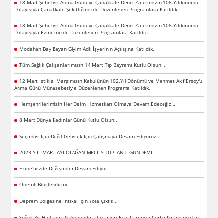
18 Mart Şehitleri Anma Günü ve Çanakkale Deniz Zaferimizin 108.Yıldönümü
Dolayısıyla Çanakkale Şehitliğimizde Düzenlenen Programlara Katıldık.
18 Mart Şehitleri Anma Günü ve Çanakkale Deniz Zaferimizin 108.Yıldönümü
Dolayısıyla Ezine'mizde Düzenlenen Programlara Katıldık.
Modahan Bay Bayan Giyim Adlı İşyerinin Açılışına Katıldık.
Tüm Sağlık Çalışanlarımızın 14 Mart Tıp Bayramı Kutlu Olsun...
12 Mart İstiklal Marşımızın Kabulünün 102.Yıl Dönümü ve Mehmet Akif Ersoy'u
Anma Günü Münasebetiyle Düzenlenen Programa Katıldık.
Hemşehrilerimizin Her Daim Hizmetkarı Olmaya Devam Edeceğiz…
8 Mart Dünya Kadınlar Günü Kutlu Olsun..
Seçimler İçin Değil Gelecek İçin Çalışmaya Devam Ediyoruz...
2023 YILI MART AYI OLAĞAN MECLİS TOPLANTI GÜNDEMİ
Ezine'mizde Değişimler Devam Ediyor
Önemli Bilgilendirme
Deprem Bölgesine İntikal İçin Yola Çıktık...
Soğuk Bir Haftanın İlk Gününde.. Pazaryeri Esnaflarımıza Çorba İkramımızdan..