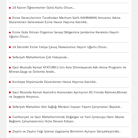
24 Kasım Öğretmenler Günü Kutlu Olsun…
Ezine Devecilerimiz Tarafından Merhum Salih KAHRAMAN Amcamız Adına
Düzenlenen Geleneksel Ezine Havut Hayrına Katıldık..
Ezine Gıda İhtisas Organize Sanayi Bölgemize Jandarma Karakolu Hayırlı
Uğurlu Olsun…
24 Derslikli Ezine Yahya Çavuş İlkokulumuz Hayırlı Uğurlu Olsun..
Seferşah Mahallemize Çok Yakışacak…
Gazi Mustafa Kemal ATATÜRK’ü İzin Asla Silinmeyecek Adlı Anma Programı ile
Minnet,Saygı ve Özlemle Andık..
Kızıltepe Köyümüzde Düzenlenen Havut Hayrına Katıldık..
Gazi Mustafa Kemal Atatürk’ü Aramızdan Ayrılışının 85.Yılında Rahmet,Minnet
ve Saygıyla Anıyoruz..
Seferşah Mahallesi Aile Sağlığı Merkezi İnşaatı Yapım Çalışmaları Başladı..
Cumhuriyet ve Gazi Mahallerimizde Doğalgaz ve Yeni İçmesuyu Hattı Abone
Bağlantı Çalışmalarımız Hızla Devam Ediyor..
Zeytin ve Zeytin Yağı İşleme Uygulama Biriminin Açılışını Gerçekleştirdik..