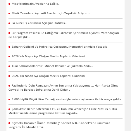
Misafirlerimizin Ayaklarına Sağlık...
Minik Yazarlara Kıymetli Eserleri İçin Teşekkür Ediyoruz.
İki Güzel İş Yerimizin Açılışına Katıldık...
Bir Program Vesilesi İle Gittiğimiz Edirne'de Şehrimizin Kıymetli Vatandaşları
ile Karşılaştık...
Baharın Gelişini Ve Hıdırellez Coşkusunu Hemşehrilerimizle Yaşadık.
2026 Yılı Mayıs Ayı Olağan Meclis Toplantı Gündemi
Tüm Kahramanlarımızı Minnet,Rahmet ve Şükranla Andık..
2026 Yılı Nisan Ayı Olağan Meclis Toplantı Gündemi
Faziletlerle Dolu Ramazan Ayının Sonlarına Yaklaşıyoruz ... Her İftarda Olma
Gayreti İle Bereket Sofralarına Dahil Olduk .
8.000 kişilik Büyük İftar Yemeği vesilesiyle vatandaşlarımız ile bir araya geldik.
Çanakkale Deniz Zaferi'nin 111. Yıl Dönümü vesilesiyle Ezine Atatürk Kültür
Merkezi'mizde anma programına katılım sağladık.
Kıymetli Hocamız Ömer Demirbağ'ı Sohbet ASR-ı Saadet'ten Günümüze
Programı İle Misafir Ettik.