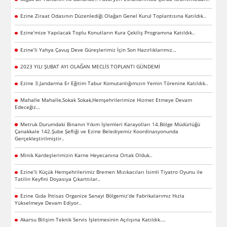
Ezine Ziraat Odasının Düzenlediği Olağan Genel Kurul Toplantısına Katıldık..
Ezine’mize Yapılacak Toplu Konutların Kura Çekiliş Programına Katıldık..
Ezine’li Yahya Çavuş Deve Güreşlerimiz İçin Son Hazırlıklarımız…
2023 YILI ŞUBAT AYI OLAĞAN MECLİS TOPLANTI GÜNDEMİ
Ezine 3.Jandarma Er Eğitim Tabur Komutanlığımızın Yemin Törenine Katıldık..
Mahalle Mahalle,Sokak Sokak,Hemşehrilerimize Hizmet Etmeye Devam
Edeceğiz…
Metruk Durumdaki Binanın Yıkım İşlemleri Karayolları 14.Bölge Müdürlüğü
Çanakkale 142.Şube Şefliği ve Ezine Belediyemiz Koordinasyonunda
Gerçekleştirilmiştir..
Minik Kardeşlerimizin Karne Heyecanına Ortak Olduk..
Ezine’li Küçük Hemşehrilerimiz Bremen Mızıkacıları İsimli Tiyatro Oyunu ile
Tatilin Keyfini Doyasıya Çıkarttılar..
Ezine Gıda İhtisas Organize Sanayi Bölgemiz’de Fabrikalarımız Hızla
Yükselmeye Devam Ediyor..
Akarsu Bilişim Teknik Servis İşletmesinin Açılışına Katıldık.…