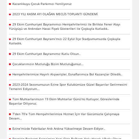
Kazanlıkuyu Çocuk Parkımızı Yeniliyoruz
2023 YILI KASIM AYI OLAĞAN MECLİS TOPLANTI GÜNDEMİ
29 Ekim Cumhuriyet Bayramımızı Hemşehrilerimiz ile Birlikte Fener Alayı
Yürüyüşü ve Ardından Havai Fişek Gösterileri ile Çoşkuyla Kutladık..
29 Ekim Cumhuriyet Bayramı’mızı 22 Eylül İlçe Stadyumumuzda Çoşkuyla
Kutladık.
29 Ekim Cumhuriyet Bayramımız Kutlu Olsun..
Çocuklarımızın Mutluluğu Bizim Mutluluğumuz…
Hemşehrilerimize Hayırlı Alışverişler, Esnaflarımıza Bol Kazançlar Diledik..
2023-2024 Sezonumuzun Ezine Spor Kulubümüze Güzel Başarılar Getirmesini
Temenni Ediyorum...
Tüm Muhtarlarımızın 19 Ekim Muhtarlar Günü’nü Kutluyor, Görevlerinde
Başarılar Diliyoruz.
7’den 70’e Tüm Hemşehrilerimize Hizmet İçin Var Gücümüzle Çalışmaya
Devam…
Ezine’mizde Fabrikalar Ardı Ardına Yükselmeye Devam Ediyor..
Peynirin Başkenti Ezine’mize Yeni Giriş Bağlantı Yolu Hayırlı Uğurlu Olsun..