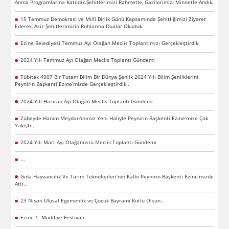
Anma Programlarına Katıldık.Şehitlerimizi Rahmetle, Gazilerimizi Minnetle Andık.
15 Temmuz Demokrasi ve Millî Birlik Günü Kapsamında Şehitliğimizi Ziyaret
Ederek, Aziz Şehitlerimizin Ruhlarına Dualar Okuduk.
Ezine Belediyesi Temmuz Ayı Olağan Meclis Toplantımızı Gerçekleştirdik.
2024 Yılı Temmuz Ayı Olağan Meclis Toplantı Gündemi
Tübitak 4007 Bir Tutam Bilim Bir Dünya Şenlik 2024 Yılı Bilim Şenliklerini
Peynirin Başkenti Ezine’mizde Gerçekleştirdik..
2024 Yılı Haziran Ayı Olağan Meclis Toplantı Gündemi
Zübeyde Hanım Meydan'ınımız Yeni Haliyle Peynirin Başkenti Ezine’mize Çok
Yakıştı..
2024 Yılı Mart Ayı Olağanüstü Meclis Toplantı Gündemi
...
Gıda Hayvancılık Ve Tarım Teknolojileri’nin Kalbi Peynirin Başkenti Ezine’mizde
Attı…
23 Nisan Ulusal Egemenlik ve Çocuk Bayramı Kutlu Olsun…
Ezine 1. Modifiye Festivali