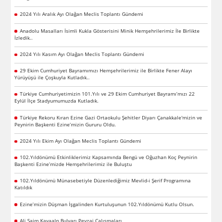
2024 Yılı Aralık Ayı Olağan Meclis Toplantı Gündemi
Anadolu Masalları İsimli Kukla Gösterisini Minik Hemşehrilerimiz İle Birlikte
İzledik..
2024 Yılı Kasım Ayı Olağan Meclis Toplantı Gündemi
29 Ekim Cumhuriyet Bayramımızı Hemşehrilerimiz ile Birlikte Fener Alayı
Yürüyüşü ile Çoşkuyla Kutladık..
Türkiye Cumhuriyetimizin 101.Yılı ve 29 Ekim Cumhuriyet Bayramı’mızı 22
Eylül İlçe Stadyumumuzda Kutladık.
Türkiye Rekoru Kıran Ezine Gazi Ortaokulu Şehitler Diyarı Çanakkale'mizin ve
Peynirin Başkenti Ezine’mizin Gururu Oldu.
2024 Yılı Ekim Ayı Olağan Meclis Toplantı Gündemi
102.Yıldönümü Etkinliklerimiz Kapsamında Bengü ve Oğuzhan Koç Peynirin
Başkenti Ezine’mizde Hemşehrilerimiz ile Buluştu
102.Yıldönümü Münasebetiyle Düzenlediğimiz Mevlid-i Şerif Programına
Katıldık
Ezine’mizin Düşman İşgalinden Kurtuluşunun 102.Yıldönümü Kutlu Olsun.
Ali Saim Kayaalp Bulvarı Peyzaj Çalışmaları