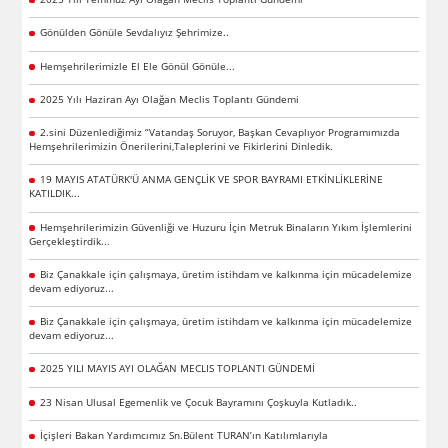
Gönülden Gönüle Sevdalıyız Şehrimize..
Hemşehrilerimizle El Ele Gönül Gönüle...
2025 Yılı Haziran Ayı Olağan Meclis Toplantı Gündemi
2.sini Düzenlediğimiz “Vatandaş Soruyor, Başkan Cevaplıyor Programımızda
Hemşehrilerimizin Önerilerini,Taleplerini ve Fikirlerini Dinledik.
19 MAYIS ATATÜRK'Ü ANMA GENÇLİK VE SPOR BAYRAMI ETKİNLİKLERİNE
KATILDIK...
Hemşehrilerimizin Güvenliği ve Huzuru İçin Metruk Binaların Yıkım İşlemlerini
Gerçekleştirdik...
Biz Çanakkale için çalışmaya, üretim istihdam ve kalkınma için mücadelemize
devam ediyoruz...
Biz Çanakkale için çalışmaya, üretim istihdam ve kalkınma için mücadelemize
devam ediyoruz...
2025 YILI MAYIS AYI OLAĞAN MECLIS TOPLANTI GÜNDEMİ
23 Nisan Ulusal Egemenlik ve Çocuk Bayramını Çoşkuyla Kutladık..
İçişleri Bakan Yardımcımız Sn.Bülent TURAN’ın Katılımlarıyla