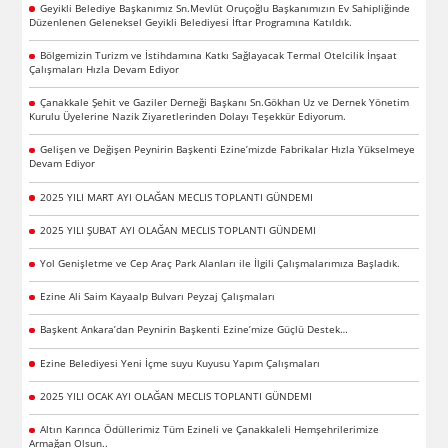
Geyikli Belediye Başkanımız Sn.Mevlüt Oruçoğlu Başkanımızın Ev Sahipliğinde
Düzenlenen Geleneksel Geyikli Belediyesi İftar Programına Katıldık.
Bölgemizin Turizm ve İstihdamına Katkı Sağlayacak Termal Otelcilik İnşaat
Çalışmaları Hızla Devam Ediyor
Çanakkale Şehit ve Gaziler Derneği Başkanı Sn.Gökhan Uz ve Dernek Yönetim
Kurulu Üyelerine Nazik Ziyaretlerinden Dolayı Teşekkür Ediyorum.
Gelişen ve Değişen Peynirin Başkenti Ezine’mizde Fabrikalar Hızla Yükselmeye
Devam Ediyor
2025 YILI MART AYI OLAĞAN MECLIS TOPLANTI GÜNDEMI
2025 YILI ŞUBAT AYI OLAĞAN MECLIS TOPLANTI GÜNDEMI
Yol Genişletme ve Cep Araç Park Alanları ile İlgili Çalışmalarımıza Başladık.
Ezine Ali Saim Kayaalp Bulvarı Peyzaj Çalışmaları
Başkent Ankara’dan Peynirin Başkenti Ezine’mize Güçlü Destek…
Ezine Belediyesi Yeni İçme suyu Kuyusu Yapım Çalışmaları
2025 YILI OCAK AYI OLAĞAN MECLIS TOPLANTI GÜNDEMI
Altın Karınca Ödüllerimiz Tüm Ezineli ve Çanakkaleli Hemşehrilerimize
Armağan Olsun..