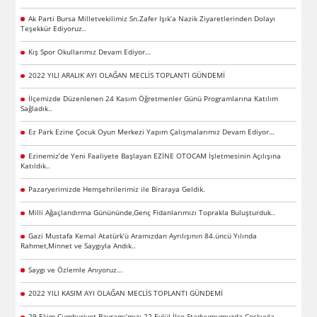
Ak Parti Bursa Milletvekilimiz Sn.Zafer Işık’a Nazik Ziyaretlerinden Dolayı
Teşekkür Ediyoruz..
Kış Spor Okullarımız Devam Ediyor…
2022 YILI ARALIK AYI OLAĞAN MECLİS TOPLANTI GÜNDEMİ
İlçemizde Düzenlenen 24 Kasım Öğretmenler Günü Programlarına Katılım
Sağladık..
Ez Park Ezine Çocuk Oyun Merkezi Yapım Çalışmalarımız Devam Ediyor…
Ezinemiz’de Yeni Faaliyete Başlayan EZİNE OTOCAM İşletmesinin Açılışına
Katıldık..
Pazaryerimizde Hemşehrilerimiz ile Biraraya Geldik.
Milli Ağaçlandırma Günününde,Genç Fidanlarımızı Toprakla Buluşturduk..
Gazi Mustafa Kemal Atatürk’ü Aramızdan Ayrılışının 84.üncü Yılında
Rahmet,Minnet ve Saygıyla Andık..
Saygı ve Özlemle Anıyoruz...
2022 YILI KASIM AYI OLAĞAN MECLİS TOPLANTI GÜNDEMİ
29 Ekim Cumhuriyet Bayramı’mızı 22 Eylül İlçe Stadyumumuzda Coşkuyla