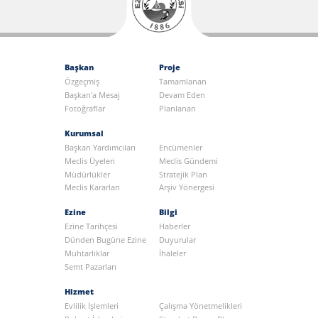
Başkan
Proje
Özgeçmiş
Tamamlanan
Başkan'a Mesaj
Devam Eden
Fotoğraflar
Planlanan
Kurumsal
Başkan Yardımcıları
Encümenler
Meclis Üyeleri
Meclis Gündemi
Müdürlükler
Stratejik Plan
Meclis Kararları
Arşiv Yönergesi
Ezine
Bilgi
Ezine Tarihçesi
Haberler
Dünden Bugüne Ezine
Duyurular
Muhtarlıklar
İhaleler
Semt Pazarları
Hizmet
Evlilik İşlemleri
Çalışma Yönetmelikleri