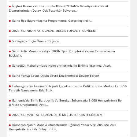
İçişleri Bakan Yardımcımız Sn.Bülent TURAN’a Belediyemize Nazik
Ziyaretlerinden Dolayı Çok Teşekkür Ediyoruz..
Ezine İlçe Bayramlaşma Programımızı Gerçekleştirdik…
2025 YILI NİSAN AYI OLAĞAN MECLIS TOPLANTI GÜNDEMİ
Su Sayaçları İçin Önemli Duyuru...
Şehit Polis Memuru Yahya ERGİN Spor Kompleksi Yapım Çalışmalarına
Başladık.
Sarısöğüt Mahallemizde Hemşehrilerimiz ile Birlikte İftarımızı Açtık.
Ezine Yahya Çavuş Okulu Çevre Düzenlemesi Devam Ediyor
Geleceğimizin Teminatı Değerli Çocuklarımız ile Birlikte Ezine Merkez Camii’de
Teravih Namazımızı Eda Ettik.
Ezinemiz’de Birlik Beraberlik Ve Bereket Soframızda 9.000 Hemşehrimiz İle
Birlikte Oruçlarımızı Açtık..
2025 YILI MART AYI OLAĞANÜSTÜ MECLIS TOPLANTI GÜNDEMİ
Ramazan Ayının Manevi Atmosferinde Eğitimci Yazar Sıtkı ARSLANHAN’ı
Hemşehrilerimiz ile Buluşturduk.