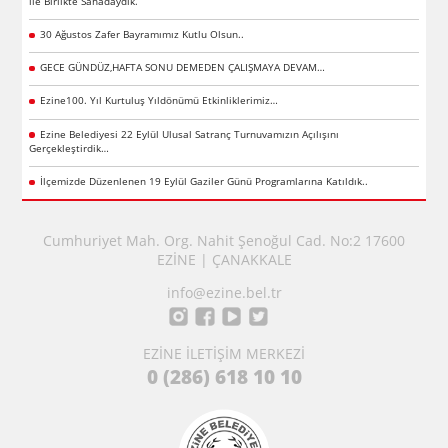
ile Birlikte Sahadaydık.
30 Ağustos Zafer Bayramımız Kutlu Olsun..
GECE GÜNDÜZ,HAFTA SONU DEMEDEN ÇALIŞMAYA DEVAM…
Ezine100. Yıl Kurtuluş Yıldönümü Etkinliklerimiz…
Ezine Belediyesi 22 Eylül Ulusal Satranç Turnuvamızın Açılışını
Gerçekleştirdik…
İlçemizde Düzenlenen 19 Eylül Gaziler Günü Programlarına Katıldık..
Cumhuriyet Mah. Org. Nahit Şenoğul Cad. No:2 17600
EZİNE | ÇANAKKALE
info@ezine.bel.tr
EZİNE İLETİŞİM MERKEZİ
0 (286) 618 10 10