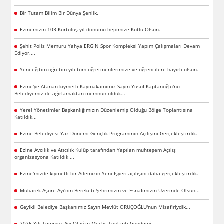
Bir Tutam Bilim Bir Dünya Şenlik.
Ezinemizin 103.Kurtuluş yıl dönümü hepimize Kutlu Olsun.
Şehit Polis Memuru Yahya ERGİN Spor Kompleksi Yapım Çalışmaları Devam
Ediyor....
Yeni eğitim öğretim yılı tüm öğretmenlerimize ve öğrencilere hayırlı olsun.
Ezine'ye Atanan kıymetli Kaymakamımız Sayın Yusuf Kaptanoğlu'nu
Belediyemiz de ağırlamaktan memnun olduk...
Yerel Yönetimler Başkanlığımızın Düzenlemiş Olduğu Bölge Toplantısına
Katıldık...
Ezine Belediyesi Yaz Dönemi Gençlik Programının Açılışını Gerçekleştirdik.
Ezine Avcılık ve Atıcılık Kulüp tarafından Yapılan muhteşem Açılış
organizasyona Katıldık ...
Ezine'mizde kıymetli bir Ailemizin Yeni İşyeri açılışını daha gerçekleştirdik.
Mübarek Aşure Ayı'nın Bereketi Şehrimizin ve Esnafımızın Üzerinde Olsun...
Geyikli Belediye Başkanımız Sayın Mevlüt ORUÇOĞLU'nun Misafiriydik...
2025 Yılı Temmuz Ayı Olağan Meclis Toplantı Gündemi