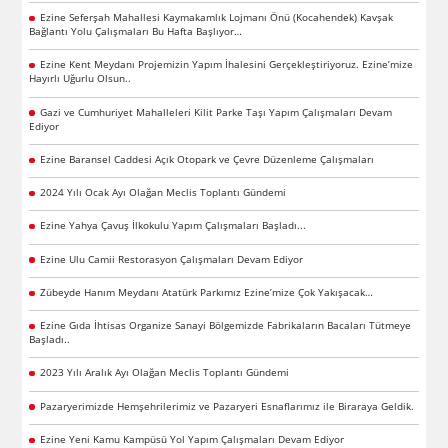
Ezine Seferşah Mahallesi Kaymakamlık Lojmanı Önü (Kocahendek) Kavşak
Bağlantı Yolu Çalışmaları Bu Hafta Başlıyor…
Ezine Kent Meydanı Projemizin Yapım İhalesini Gerçekleştiriyoruz. Ezine’mize
Hayırlı Uğurlu Olsun..
Gazi ve Cumhuriyet Mahalleleri Kilit Parke Taşı Yapım Çalışmaları Devam
Ediyor
Ezine Baransel Caddesi Açık Otopark ve Çevre Düzenleme Çalışmaları
2024 Yılı Ocak Ayı Olağan Meclis Toplantı Gündemi
Ezine Yahya Çavuş İlkokulu Yapım Çalışmaları Başladı...
Ezine Ulu Camii Restorasyon Çalışmaları Devam Ediyor
Zübeyde Hanım Meydanı Atatürk Parkımız Ezine’mize Çok Yakışacak…
Ezine Gıda İhtisas Organize Sanayi Bölgemizde Fabrikaların Bacaları Tütmeye
Başladı..
2023 Yılı Aralık Ayı Olağan Meclis Toplantı Gündemi
Pazaryerimizde Hemşehrilerimiz ve Pazaryeri Esnaflarımız ile Biraraya Geldik.
Ezine Yeni Kamu Kampüsü Yol Yapım Çalışmaları Devam Ediyor