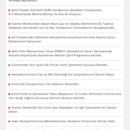
Vermeye Başlamıştır.
Şehit Piyade Onb.Fatih DURU Kardeşimizi Şehadete Yürüyüşünün
8.Yıldönümünde Rahmet,Minnet Ve Dua İle Anıyoruz..
İlçemiz Merkezinden Geçen Akçin Çayı ve Üsküfçü Derelerimiz’de Taşkına
Sebebiyet Vermemesi İçin Su Akış Yataklarının Temizliklerini Gerçekleştirdik...
Sel Felaketinden Etkilenen Hemşehrilerimize,Üreticilerimize Geçmiş Olsun
Dileklerimizi İletiyorum.
Şehit Polis Memurumuz Yahya ERGİN’in Şehadetinin Sene-i Devriyesinde
Arasanlı Köyümüzde Düzenlenen Mevlid-i Şerif Programına Katıldık..
Ezine'mizde Yeni Açılan Bir Fincan İsimli İşletmenin Açılışına Katıldık...
Hemşehrilerimizin Can ve Mal Güvenliği İçin Çalışmalarımız Devam Ediyor
Ezine Güz Panayırımıza Tüm Halkımız Davetlidir...
Ezine Esnaf ve Sanatkarlar Odası Başkanımız Sn.Türker Demirhan’ın Ezine’mize
Yeni Açtığı Yağmur Züccaciye Avm’nin Açılışına Katıldık..
İlçemiz Genelinde Yeni İçme Suyu Kaynakları ile ilgili Çalışmalarımız Devam
Ediyor…
Vakit Hemşehrilerimize,Memleketimize, Sevdamız Ezine’mize Hizmet Vakti..