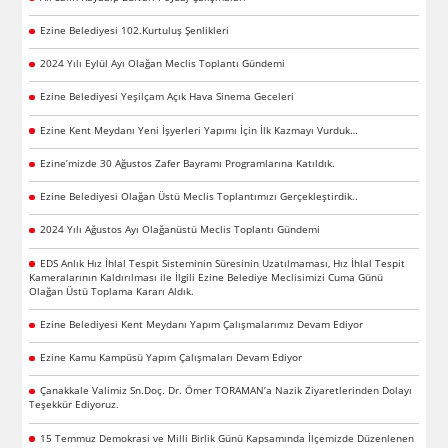
Ezine Belediyesi 102.Kurtuluş Şenlikleri
2024 Yılı Eylül Ayı Olağan Meclis Toplantı Gündemi
Ezine Belediyesi Yeşilçam Açık Hava Sinema Geceleri
Ezine Kent Meydanı Yeni İşyerleri Yapımı İçin İlk Kazmayı Vurduk…
Ezine’mizde 30 Ağustos Zafer Bayramı Programlarına Katıldık.
Ezine Belediyesi Olağan Üstü Meclis Toplantımızı Gerçekleştirdik..
2024 Yılı Ağustos Ayı Olağanüstü Meclis Toplantı Gündemi
EDS Anlık Hız İhlal Tespit Sisteminin Süresinin Uzatılmaması, Hız İhlal Tespit
Kameralarının Kaldırılması ile İlgili Ezine Belediye Meclisimizi Cuma Günü
Olağan Üstü Toplama Kararı Aldık.
Ezine Belediyesi Kent Meydanı Yapım Çalışmalarımız Devam Ediyor
Ezine Kamu Kampüsü Yapım Çalışmaları Devam Ediyor
Çanakkale Valimiz Sn.Doç. Dr. Ömer TORAMAN’a Nazik Ziyaretlerinden Dolayı
Teşekkür Ediyoruz.
15 Temmuz Demokrasi ve Milli Birlik Günü Kapsamında İlçemizde Düzenlenen