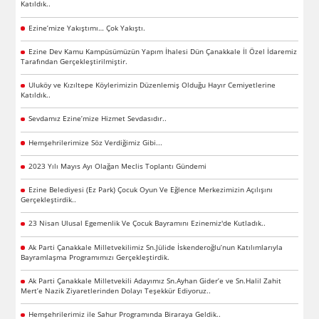
Katıldık..
Ezine’mize Yakıştımı… Çok Yakıştı.
Ezine Dev Kamu Kampüsümüzün Yapım İhalesi Dün Çanakkale İl Özel İdaremiz
Tarafından Gerçekleştirilmiştir.
Uluköy ve Kızıltepe Köylerimizin Düzenlemiş Olduğu Hayır Cemiyetlerine
Katıldık..
Sevdamız Ezine’mize Hizmet Sevdasıdır..
Hemşehrilerimize Söz Verdiğimiz Gibi...
2023 Yılı Mayıs Ayı Olağan Meclis Toplantı Gündemi
Ezine Belediyesi (Ez Park) Çocuk Oyun Ve Eğlence Merkezimizin Açılışını
Gerçekleştirdik..
23 Nisan Ulusal Egemenlik Ve Çocuk Bayramını Ezinemiz'de Kutladık..
Ak Parti Çanakkale Milletvekilimiz Sn.Jülide İskenderoğlu’nun Katılımlarıyla
Bayramlaşma Programımızı Gerçekleştirdik.
Ak Parti Çanakkale Milletvekili Adayımız Sn.Ayhan Gider’e ve Sn.Halil Zahit
Mert’e Nazik Ziyaretlerinden Dolayı Teşekkür Ediyoruz..
Hemşehrilerimiz ile Sahur Programında Biraraya Geldik..