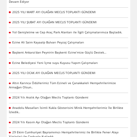
Devam Ediyor
2025 YILI MART AYI OLAĞAN MECLIS TOPLANTI GÜNDEMI
2025 YILI ŞUBAT AYI OLAĞAN MECLIS TOPLANTI GÜNDEMI
Yol Genişletme ve Cep Araç Park Alanları ile İlgili Çalışmalarımıza Başladık.
Ezine Ali Saim Kayaalp Bulvarı Peyzaj Çalışmaları
Başkent Ankara’dan Peynirin Başkenti Ezine’mize Güçlü Destek…
Ezine Belediyesi Yeni İçme suyu Kuyusu Yapım Çalışmaları
2025 YILI OCAK AYI OLAĞAN MECLIS TOPLANTI GÜNDEMI
Altın Karınca Ödüllerimiz Tüm Ezineli ve Çanakkaleli Hemşehrilerimize
Armağan Olsun..
2024 Yılı Aralık Ayı Olağan Meclis Toplantı Gündemi
Anadolu Masalları İsimli Kukla Gösterisini Minik Hemşehrilerimiz İle Birlikte
İzledik..
2024 Yılı Kasım Ayı Olağan Meclis Toplantı Gündemi
29 Ekim Cumhuriyet Bayramımızı Hemşehrilerimiz ile Birlikte Fener Alayı
Yürüyüşü ile Çoşkuyla Kutladık..