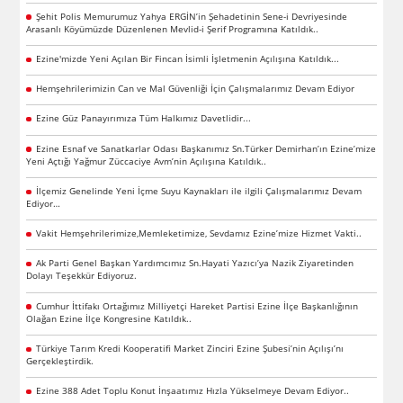
Şehit Polis Memurumuz Yahya ERGİN’in Şehadetinin Sene-i Devriyesinde
Arasanlı Köyümüzde Düzenlenen Mevlid-i Şerif Programına Katıldık..
Ezine'mizde Yeni Açılan Bir Fincan İsimli İşletmenin Açılışına Katıldık...
Hemşehrilerimizin Can ve Mal Güvenliği İçin Çalışmalarımız Devam Ediyor
Ezine Güz Panayırımıza Tüm Halkımız Davetlidir...
Ezine Esnaf ve Sanatkarlar Odası Başkanımız Sn.Türker Demirhan’ın Ezine’mize
Yeni Açtığı Yağmur Züccaciye Avm’nin Açılışına Katıldık..
İlçemiz Genelinde Yeni İçme Suyu Kaynakları ile ilgili Çalışmalarımız Devam
Ediyor…
Vakit Hemşehrilerimize,Memleketimize, Sevdamız Ezine’mize Hizmet Vakti..
Ak Parti Genel Başkan Yardımcımız Sn.Hayati Yazıcı’ya Nazik Ziyaretinden
Dolayı Teşekkür Ediyoruz.
Cumhur İttifakı Ortağımız Milliyetçi Hareket Partisi Ezine İlçe Başkanlığının
Olağan Ezine İlçe Kongresine Katıldık..
Türkiye Tarım Kredi Kooperatifi Market Zinciri Ezine Şubesi’nin Açılışı’nı
Gerçekleştirdik.
Ezine 388 Adet Toplu Konut İnşaatımız Hızla Yükselmeye Devam Ediyor..