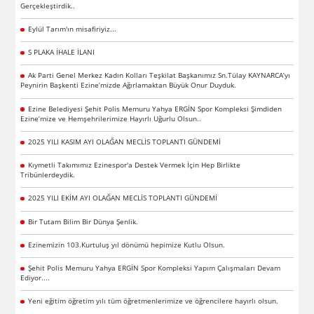
Gerçekleştirdik..
Eylül Tarım'ın misafiriyiz...
S PLAKA İHALE İLANI
Ak Parti Genel Merkez Kadın Kolları Teşkilat Başkanımız Sn.Tülay KAYNARCA’yı
Peynirin Başkenti Ezine’mizde Ağırlamaktan Büyük Onur Duyduk.
Ezine Belediyesi Şehit Polis Memuru Yahya ERGİN Spor Kompleksi Şimdiden
Ezine’mize ve Hemşehrilerimize Hayırlı Uğurlu Olsun..
2025 YILI KASIM AYI OLAĞAN MECLİS TOPLANTI GÜNDEMİ
Kıymetli Takımımız Ezinespor'a Destek Vermek İçin Hep Birlikte
Tribünlerdeydik.
2025 YILI EKİM AYI OLAĞAN MECLİS TOPLANTI GÜNDEMİ
Bir Tutam Bilim Bir Dünya Şenlik.
Ezinemizin 103.Kurtuluş yıl dönümü hepimize Kutlu Olsun.
Şehit Polis Memuru Yahya ERGİN Spor Kompleksi Yapım Çalışmaları Devam
Ediyor....
Yeni eğitim öğretim yılı tüm öğretmenlerimize ve öğrencilere hayırlı olsun.