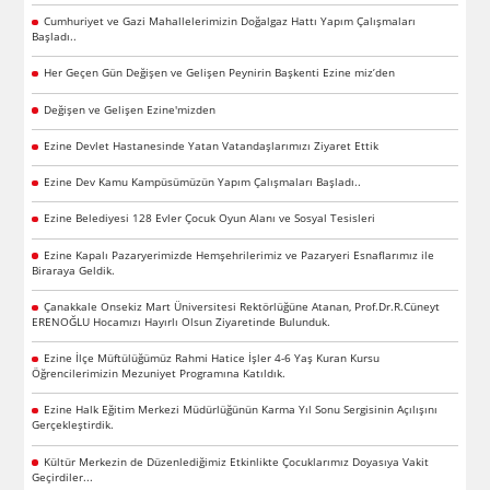
Cumhuriyet ve Gazi Mahallelerimizin Doğalgaz Hattı Yapım Çalışmaları
Başladı..
Her Geçen Gün Değişen ve Gelişen Peynirin Başkenti Ezine miz’den
Değişen ve Gelişen Ezine'mizden
Ezine Devlet Hastanesinde Yatan Vatandaşlarımızı Ziyaret Ettik
Ezine Dev Kamu Kampüsümüzün Yapım Çalışmaları Başladı..
Ezine Belediyesi 128 Evler Çocuk Oyun Alanı ve Sosyal Tesisleri
Ezine Kapalı Pazaryerimizde Hemşehrilerimiz ve Pazaryeri Esnaflarımız ile
Biraraya Geldik.
Çanakkale Onsekiz Mart Üniversitesi Rektörlüğüne Atanan, Prof.Dr.R.Cüneyt
ERENOĞLU Hocamızı Hayırlı Olsun Ziyaretinde Bulunduk.
Ezine İlçe Müftülüğümüz Rahmi Hatice İşler 4-6 Yaş Kuran Kursu
Öğrencilerimizin Mezuniyet Programına Katıldık.
Ezine Halk Eğitim Merkezi Müdürlüğünün Karma Yıl Sonu Sergisinin Açılışını
Gerçekleştirdik.
Kültür Merkezin de Düzenlediğimiz Etkinlikte Çocuklarımız Doyasıya Vakit
Geçirdiler...