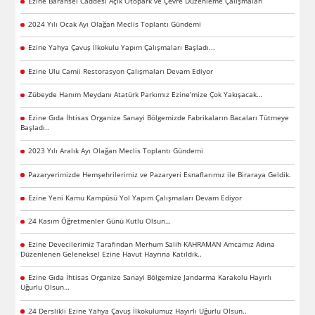
Ezine Baransel Caddesi Açık Otopark ve Çevre Düzenleme Çalışmaları
2024 Yılı Ocak Ayı Olağan Meclis Toplantı Gündemi
Ezine Yahya Çavuş İlkokulu Yapım Çalışmaları Başladı...
Ezine Ulu Camii Restorasyon Çalışmaları Devam Ediyor
Zübeyde Hanım Meydanı Atatürk Parkımız Ezine’mize Çok Yakışacak…
Ezine Gıda İhtisas Organize Sanayi Bölgemizde Fabrikaların Bacaları Tütmeye
Başladı..
2023 Yılı Aralık Ayı Olağan Meclis Toplantı Gündemi
Pazaryerimizde Hemşehrilerimiz ve Pazaryeri Esnaflarımız ile Biraraya Geldik.
Ezine Yeni Kamu Kampüsü Yol Yapım Çalışmaları Devam Ediyor
24 Kasım Öğretmenler Günü Kutlu Olsun…
Ezine Devecilerimiz Tarafından Merhum Salih KAHRAMAN Amcamız Adına
Düzenlenen Geleneksel Ezine Havut Hayrına Katıldık..
Ezine Gıda İhtisas Organize Sanayi Bölgemize Jandarma Karakolu Hayırlı
Uğurlu Olsun…
24 Derslikli Ezine Yahya Çavuş İlkokulumuz Hayırlı Uğurlu Olsun..