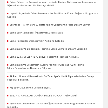
Ezine Celalettin Topçu Anadolu Lisesinde Kariyer Buluşmaları Kapsamında
Öğrenci Kardeşlerimiz ile Biraraya Geldik..
Lapseki İlçemizde Düzenlenen Arıcılık Sertifika ve Kovan Dağıtımı Programına
Katıldık.
Esentepe 1.5 Km Yeni Su Hattı Yapım Çalışmamız Hızla Devam Ediyor
Ezine Spor Kompleksi İnşaatımızı Ziyaret Ettik.
Ezine Pazarcılar Derneğimizin Açılışına Katıldık.
Ezine'mizin Ve Bölgemizin Tarihine Sahip Çıkmaya Devam Edeceğiz
Ezine 22 Eylül ESENTEPE Sosyal Tesisimiz Hizmete Açılıyor…
Ezine’mizin ve Bölgemizin Gururu Altınkılıç Gıda Süt A.Ş’ni Tebrik
Ediyor,Başarılarının Devamını Diliyoruz..
Ak Parti Bursa Milletvekilimiz Sn.Zafer Işık’a Nazik Ziyaretlerinden Dolayı
Teşekkür Ediyoruz..
Kış Spor Okullarımız Devam Ediyor…
2022 YILI ARALIK AYI OLAĞAN MECLİS TOPLANTI GÜNDEMİ
İlçemizde Düzenlenen 24 Kasım Öğretmenler Günü Programlarına Katılım
Sağladık..