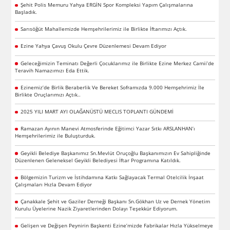
Şehit Polis Memuru Yahya ERGİN Spor Kompleksi Yapım Çalışmalarına
Başladık.
Sarısöğüt Mahallemizde Hemşehrilerimiz ile Birlikte İftarımızı Açtık.
Ezine Yahya Çavuş Okulu Çevre Düzenlemesi Devam Ediyor
Geleceğimizin Teminatı Değerli Çocuklarımız ile Birlikte Ezine Merkez Camii’de
Teravih Namazımızı Eda Ettik.
Ezinemiz’de Birlik Beraberlik Ve Bereket Soframızda 9.000 Hemşehrimiz İle
Birlikte Oruçlarımızı Açtık..
2025 YILI MART AYI OLAĞANÜSTÜ MECLIS TOPLANTI GÜNDEMİ
Ramazan Ayının Manevi Atmosferinde Eğitimci Yazar Sıtkı ARSLANHAN’ı
Hemşehrilerimiz ile Buluşturduk.
Geyikli Belediye Başkanımız Sn.Mevlüt Oruçoğlu Başkanımızın Ev Sahipliğinde
Düzenlenen Geleneksel Geyikli Belediyesi İftar Programına Katıldık.
Bölgemizin Turizm ve İstihdamına Katkı Sağlayacak Termal Otelcilik İnşaat
Çalışmaları Hızla Devam Ediyor
Çanakkale Şehit ve Gaziler Derneği Başkanı Sn.Gökhan Uz ve Dernek Yönetim
Kurulu Üyelerine Nazik Ziyaretlerinden Dolayı Teşekkür Ediyorum.
Gelişen ve Değişen Peynirin Başkenti Ezine’mizde Fabrikalar Hızla Yükselmeye