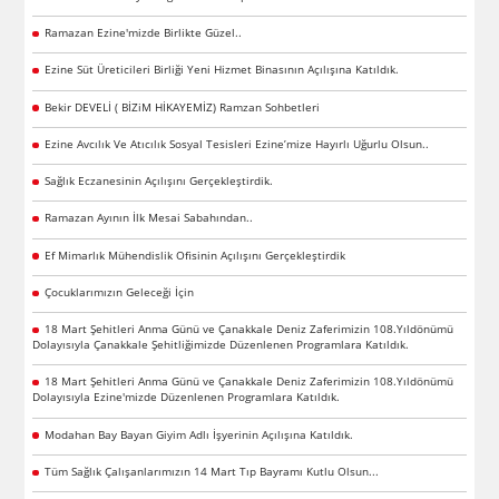
Ramazan Ezine'mizde Birlikte Güzel..
Ezine Süt Üreticileri Birliği Yeni Hizmet Binasının Açılışına Katıldık.
Bekir DEVELİ ( BİZiM HİKAYEMİZ) Ramzan Sohbetleri
Ezine Avcılık Ve Atıcılık Sosyal Tesisleri Ezine’mize Hayırlı Uğurlu Olsun..
Sağlık Eczanesinin Açılışını Gerçekleştirdik.
Ramazan Ayının İlk Mesai Sabahından..
Ef Mimarlık Mühendislik Ofisinin Açılışını Gerçekleştirdik
Çocuklarımızın Geleceği İçin
18 Mart Şehitleri Anma Günü ve Çanakkale Deniz Zaferimizin 108.Yıldönümü
Dolayısıyla Çanakkale Şehitliğimizde Düzenlenen Programlara Katıldık.
18 Mart Şehitleri Anma Günü ve Çanakkale Deniz Zaferimizin 108.Yıldönümü
Dolayısıyla Ezine'mizde Düzenlenen Programlara Katıldık.
Modahan Bay Bayan Giyim Adlı İşyerinin Açılışına Katıldık.
Tüm Sağlık Çalışanlarımızın 14 Mart Tıp Bayramı Kutlu Olsun...