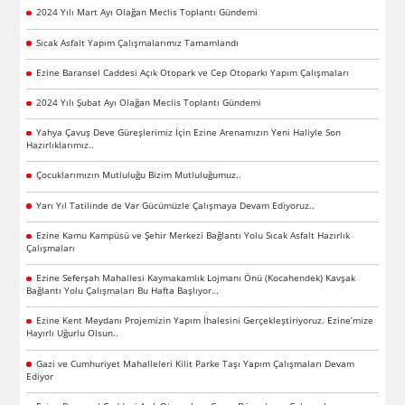
2024 Yılı Mart Ayı Olağan Meclis Toplantı Gündemi
Sıcak Asfalt Yapım Çalışmalarımız Tamamlandı
Ezine Baransel Caddesi Açık Otopark ve Cep Otoparkı Yapım Çalışmaları
2024 Yılı Şubat Ayı Olağan Meclis Toplantı Gündemi
Yahya Çavuş Deve Güreşlerimiz İçin Ezine Arenamızın Yeni Haliyle Son
Hazırlıklarımız..
Çocuklarımızın Mutluluğu Bizim Mutluluğumuz..
Yarı Yıl Tatilinde de Var Gücümüzle Çalışmaya Devam Ediyoruz..
Ezine Kamu Kampüsü ve Şehir Merkezi Bağlantı Yolu Sıcak Asfalt Hazırlık
Çalışmaları
Ezine Seferşah Mahallesi Kaymakamlık Lojmanı Önü (Kocahendek) Kavşak
Bağlantı Yolu Çalışmaları Bu Hafta Başlıyor…
Ezine Kent Meydanı Projemizin Yapım İhalesini Gerçekleştiriyoruz. Ezine’mize
Hayırlı Uğurlu Olsun..
Gazi ve Cumhuriyet Mahalleleri Kilit Parke Taşı Yapım Çalışmaları Devam
Ediyor