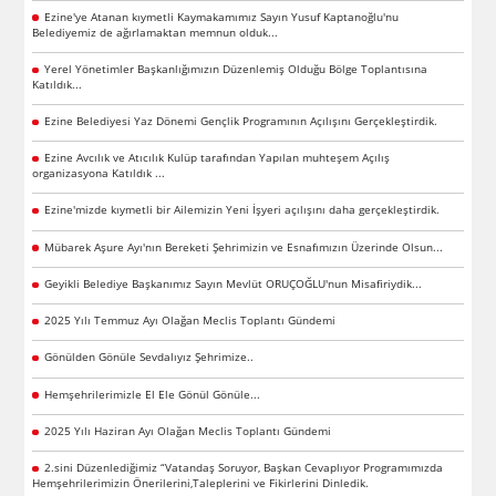
Ezine'ye Atanan kıymetli Kaymakamımız Sayın Yusuf Kaptanoğlu'nu
Belediyemiz de ağırlamaktan memnun olduk...
Yerel Yönetimler Başkanlığımızın Düzenlemiş Olduğu Bölge Toplantısına
Katıldık...
Ezine Belediyesi Yaz Dönemi Gençlik Programının Açılışını Gerçekleştirdik.
Ezine Avcılık ve Atıcılık Kulüp tarafından Yapılan muhteşem Açılış
organizasyona Katıldık ...
Ezine'mizde kıymetli bir Ailemizin Yeni İşyeri açılışını daha gerçekleştirdik.
Mübarek Aşure Ayı'nın Bereketi Şehrimizin ve Esnafımızın Üzerinde Olsun...
Geyikli Belediye Başkanımız Sayın Mevlüt ORUÇOĞLU'nun Misafiriydik...
2025 Yılı Temmuz Ayı Olağan Meclis Toplantı Gündemi
Gönülden Gönüle Sevdalıyız Şehrimize..
Hemşehrilerimizle El Ele Gönül Gönüle...
2025 Yılı Haziran Ayı Olağan Meclis Toplantı Gündemi
2.sini Düzenlediğimiz “Vatandaş Soruyor, Başkan Cevaplıyor Programımızda
Hemşehrilerimizin Önerilerini,Taleplerini ve Fikirlerini Dinledik.