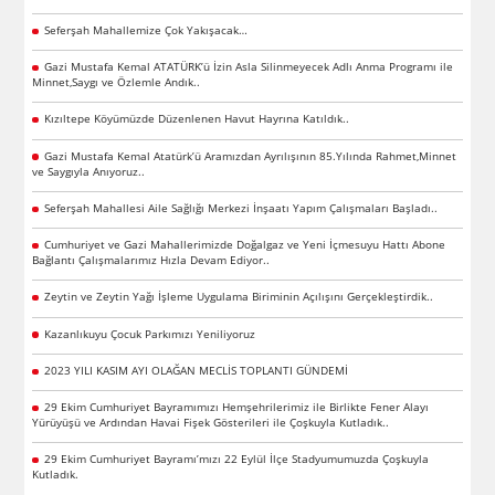
Seferşah Mahallemize Çok Yakışacak…
Gazi Mustafa Kemal ATATÜRK’ü İzin Asla Silinmeyecek Adlı Anma Programı ile
Minnet,Saygı ve Özlemle Andık..
Kızıltepe Köyümüzde Düzenlenen Havut Hayrına Katıldık..
Gazi Mustafa Kemal Atatürk’ü Aramızdan Ayrılışının 85.Yılında Rahmet,Minnet
ve Saygıyla Anıyoruz..
Seferşah Mahallesi Aile Sağlığı Merkezi İnşaatı Yapım Çalışmaları Başladı..
Cumhuriyet ve Gazi Mahallerimizde Doğalgaz ve Yeni İçmesuyu Hattı Abone
Bağlantı Çalışmalarımız Hızla Devam Ediyor..
Zeytin ve Zeytin Yağı İşleme Uygulama Biriminin Açılışını Gerçekleştirdik..
Kazanlıkuyu Çocuk Parkımızı Yeniliyoruz
2023 YILI KASIM AYI OLAĞAN MECLİS TOPLANTI GÜNDEMİ
29 Ekim Cumhuriyet Bayramımızı Hemşehrilerimiz ile Birlikte Fener Alayı
Yürüyüşü ve Ardından Havai Fişek Gösterileri ile Çoşkuyla Kutladık..
29 Ekim Cumhuriyet Bayramı’mızı 22 Eylül İlçe Stadyumumuzda Çoşkuyla
Kutladık.