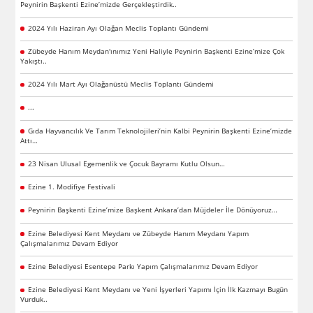
Peynirin Başkenti Ezine’mizde Gerçekleştirdik..
2024 Yılı Haziran Ayı Olağan Meclis Toplantı Gündemi
Zübeyde Hanım Meydan'ınımız Yeni Haliyle Peynirin Başkenti Ezine’mize Çok
Yakıştı..
2024 Yılı Mart Ayı Olağanüstü Meclis Toplantı Gündemi
...
Gıda Hayvancılık Ve Tarım Teknolojileri’nin Kalbi Peynirin Başkenti Ezine’mizde
Attı…
23 Nisan Ulusal Egemenlik ve Çocuk Bayramı Kutlu Olsun…
Ezine 1. Modifiye Festivali
Peynirin Başkenti Ezine’mize Başkent Ankara’dan Müjdeler İle Dönüyoruz…
Ezine Belediyesi Kent Meydanı ve Zübeyde Hanım Meydanı Yapım
Çalışmalarımız Devam Ediyor
Ezine Belediyesi Esentepe Parkı Yapım Çalışmalarımız Devam Ediyor
Ezine Belediyesi Kent Meydanı ve Yeni İşyerleri Yapımı İçin İlk Kazmayı Bugün
Vurduk..