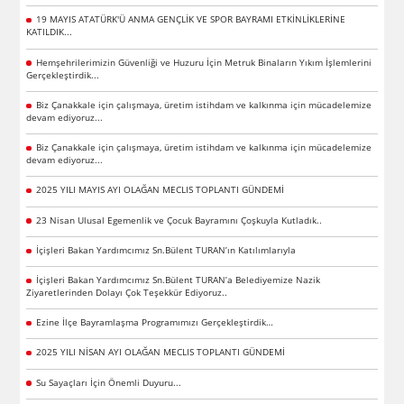
19 MAYIS ATATÜRK'Ü ANMA GENÇLİK VE SPOR BAYRAMI ETKİNLİKLERİNE
KATILDIK...
Hemşehrilerimizin Güvenliği ve Huzuru İçin Metruk Binaların Yıkım İşlemlerini
Gerçekleştirdik...
Biz Çanakkale için çalışmaya, üretim istihdam ve kalkınma için mücadelemize
devam ediyoruz...
Biz Çanakkale için çalışmaya, üretim istihdam ve kalkınma için mücadelemize
devam ediyoruz...
2025 YILI MAYIS AYI OLAĞAN MECLIS TOPLANTI GÜNDEMİ
23 Nisan Ulusal Egemenlik ve Çocuk Bayramını Çoşkuyla Kutladık..
İçişleri Bakan Yardımcımız Sn.Bülent TURAN’ın Katılımlarıyla
İçişleri Bakan Yardımcımız Sn.Bülent TURAN’a Belediyemize Nazik
Ziyaretlerinden Dolayı Çok Teşekkür Ediyoruz..
Ezine İlçe Bayramlaşma Programımızı Gerçekleştirdik…
2025 YILI NİSAN AYI OLAĞAN MECLIS TOPLANTI GÜNDEMİ
Su Sayaçları İçin Önemli Duyuru...