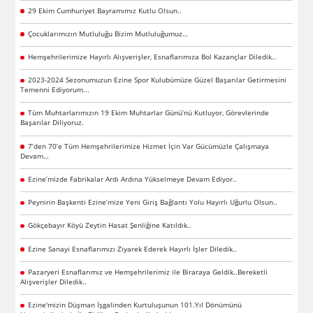
29 Ekim Cumhuriyet Bayramımız Kutlu Olsun..
Çocuklarımızın Mutluluğu Bizim Mutluluğumuz…
Hemşehrilerimize Hayırlı Alışverişler, Esnaflarımıza Bol Kazançlar Diledik..
2023-2024 Sezonumuzun Ezine Spor Kulubümüze Güzel Başarılar Getirmesini
Temenni Ediyorum...
Tüm Muhtarlarımızın 19 Ekim Muhtarlar Günü’nü Kutluyor, Görevlerinde
Başarılar Diliyoruz.
7’den 70’e Tüm Hemşehrilerimize Hizmet İçin Var Gücümüzle Çalışmaya
Devam…
Ezine’mizde Fabrikalar Ardı Ardına Yükselmeye Devam Ediyor..
Peynirin Başkenti Ezine’mize Yeni Giriş Bağlantı Yolu Hayırlı Uğurlu Olsun..
Gökçebayır Köyü Zeytin Hasat Şenliğine Katıldık..
Ezine Sanayi Esnaflarımızı Ziyarek Ederek Hayırlı İşler Diledik..
Pazaryeri Esnaflarımız ve Hemşehrilerimiz ile Biraraya Geldik..Bereketli
Alışverişler Diledik..
Ezine'mizin Düşman İşgalinden Kurtuluşunun 101.Yıl Dönümünü