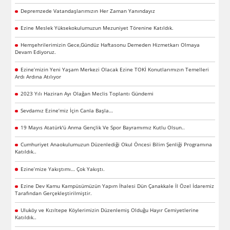
Depremzede Vatandaşlarımızın Her Zaman Yanındayız
Ezine Meslek Yüksekokulumuzun Mezuniyet Törenine Katıldık.
Hemşehrilerimizin Gece,Gündüz Haftasonu Demeden Hizmetkarı Olmaya
Devam Ediyoruz.
Ezine’mizin Yeni Yaşam Merkezi Olacak Ezine TOKİ Konutlarımızın Temelleri
Ardı Ardına Atılıyor
2023 Yılı Haziran Ayı Olağan Meclis Toplantı Gündemi
Sevdamız Ezine’miz İçin Canla Başla…
19 Mayıs Atatürk'ü Anma Gençlik Ve Spor Bayramımız Kutlu Olsun..
Cumhuriyet Anaokulumuzun Düzenlediği Okul Öncesi Bilim Şenliği Programına
Katıldık..
Ezine’mize Yakıştımı… Çok Yakıştı.
Ezine Dev Kamu Kampüsümüzün Yapım İhalesi Dün Çanakkale İl Özel İdaremiz
Tarafından Gerçekleştirilmiştir.
Uluköy ve Kızıltepe Köylerimizin Düzenlemiş Olduğu Hayır Cemiyetlerine
Katıldık..