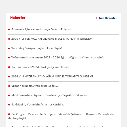
Haberler
Tüm Haberler
Ezine'miz İçin Kazandırmaya Devam Ediyoruz...
2026 YILI TEMMUZ AYI OLAĞAN MECLİS TOPLANTI GÜNDEMİ
Vatandaş Soruyor, Başkan Cevaplıyor!
Yoğun emeklerle geçen 2025 - 2026 Eğitim-Öğretim Yılının son günü.
1-7 Haziran 2026 Yılı Türkiye Çevre Haftası
2026 YILI HAZİRAN AYI OLAĞAN MECLİS TOPLANTI GÜNDEMİ
Misafirlerimizin Ayaklarına Sağlık...
Minik Yazarlara Kıymetli Eserleri İçin Teşekkür Ediyoruz.
İki Güzel İş Yerimizin Açılışına Katıldık...
Bir Program Vesilesi İle Gittiğimiz Edirne'de Şehrimizin Kıymetli Vatandaşları
ile Karşılaştık...