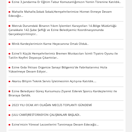
Ezine 3.Jandarma Er Eğitim Tabur Komutanlığımızın Yemin Törenine Katıldık..
Mahalle Mahalle,Sokak Sokak,Hemşehrilerimize Hizmet Etmeye Devam
Edeceğiz…
Metruk Durumdaki Binanın Yıkım İşlemleri Karayolları 14.Bölge Müdürlüğü
Çanakkale 142.Şube Şefliği ve Ezine Belediyemiz Koordinasyonunda
Gerçekleştirilmiştir..
Minik Kardeşlerimizin Karne Heyecanına Ortak Olduk..
Ezine’li Küçük Hemşehrilerimiz Bremen Mızıkacıları İsimli Tiyatro Oyunu ile
Tatilin Keyfini Doyasıya Çıkarttılar..
Ezine Gıda İhtisas Organize Sanayi Bölgemiz’de Fabrikalarımız Hızla
Yükselmeye Devam Ediyor..
Akarsu Bilişim Teknik Servis İşletmesinin Açılışına Katıldık.…
Ezine Belediyesi Güreş Kursumuzu Ziyaret Ederek Sporcu Kardeşlerimiz ile
Biraraya Geldik.
2023 YILI OCAK AYI OLAĞAN MECLİS TOPLANTI GÜNDEMİ
(ULU CAMİİ)RESTORASYON ÇALIŞMALARI BAŞLADI..
Ezine’mizin Yöresel Lezzetlerini Tanıtmaya Devam Edeceğiz…