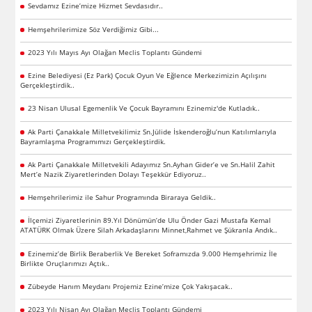
Sevdamız Ezine’mize Hizmet Sevdasıdır..
Hemşehrilerimize Söz Verdiğimiz Gibi...
2023 Yılı Mayıs Ayı Olağan Meclis Toplantı Gündemi
Ezine Belediyesi (Ez Park) Çocuk Oyun Ve Eğlence Merkezimizin Açılışını
Gerçekleştirdik..
23 Nisan Ulusal Egemenlik Ve Çocuk Bayramını Ezinemiz'de Kutladık..
Ak Parti Çanakkale Milletvekilimiz Sn.Jülide İskenderoğlu’nun Katılımlarıyla
Bayramlaşma Programımızı Gerçekleştirdik.
Ak Parti Çanakkale Milletvekili Adayımız Sn.Ayhan Gider’e ve Sn.Halil Zahit
Mert’e Nazik Ziyaretlerinden Dolayı Teşekkür Ediyoruz..
Hemşehrilerimiz ile Sahur Programında Biraraya Geldik..
İlçemizi Ziyaretlerinin 89.Yıl Dönümün’de Ulu Önder Gazi Mustafa Kemal
ATATÜRK Olmak Üzere Silah Arkadaşlarını Minnet,Rahmet ve Şükranla Andık..
Ezinemiz’de Birlik Beraberlik Ve Bereket Soframızda 9.000 Hemşehrimiz İle
Birlikte Oruçlarımızı Açtık..
Zübeyde Hanım Meydanı Projemiz Ezine’mize Çok Yakışacak..
2023 Yılı Nisan Ayı Olağan Meclis Toplantı Gündemi