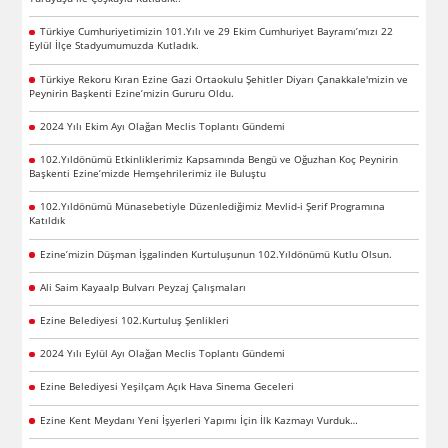
Türkiye Cumhuriyetimizin 101.Yılı ve 29 Ekim Cumhuriyet Bayramı’mızı 22
Eylül İlçe Stadyumumuzda Kutladık.
Türkiye Rekoru Kıran Ezine Gazi Ortaokulu Şehitler Diyarı Çanakkale'mizin ve
Peynirin Başkenti Ezine’mizin Gururu Oldu.
2024 Yılı Ekim Ayı Olağan Meclis Toplantı Gündemi
102.Yıldönümü Etkinliklerimiz Kapsamında Bengü ve Oğuzhan Koç Peynirin
Başkenti Ezine’mizde Hemşehrilerimiz ile Buluştu
102.Yıldönümü Münasebetiyle Düzenlediğimiz Mevlid-i Şerif Programına
Katıldık
Ezine’mizin Düşman İşgalinden Kurtuluşunun 102.Yıldönümü Kutlu Olsun.
Ali Saim Kayaalp Bulvarı Peyzaj Çalışmaları
Ezine Belediyesi 102.Kurtuluş Şenlikleri
2024 Yılı Eylül Ayı Olağan Meclis Toplantı Gündemi
Ezine Belediyesi Yeşilçam Açık Hava Sinema Geceleri
Ezine Kent Meydanı Yeni İşyerleri Yapımı İçin İlk Kazmayı Vurduk…