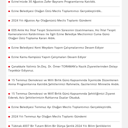
Ezine’mizde 30 Ağustos Zafer Bayramı Programlarına Katıldık.
Ezine Belediyesi Olağan Üstü Meclis Toplantımızı Gerçekleştirdik..
2024 Yılı Ağustos Ayı Olağanüstü Meclis Toplantı Gündemi
EDS Anlık Hız İhlal Tespit Sisteminin Süresinin Uzatılmaması, Hız İhlal Tespit
Kameralarının Kaldırılması ile İlgili Ezine Belediye Meclisimizi Cuma Günü
Olağan Üstü Toplama Kararı Aldık.
Ezine Belediyesi Kent Meydanı Yapım Çalışmalarımız Devam Ediyor
Ezine Kamu Kampüsü Yapım Çalışmaları Devam Ediyor
Çanakkale Valimiz Sn.Doç. Dr. Ömer TORAMAN’a Nazik Ziyaretlerinden Dolayı
Teşekkür Ediyoruz.
15 Temmuz Demokrasi ve Milli Birlik Günü Kapsamında İlçemizde Düzenlenen
Anma Programlarına Katıldık.Şehitlerimizi Rahmetle, Gazilerimizi Minnetle Andık.
15 Temmuz Demokrasi ve Millî Birlik Günü Kapsamında Şehitliğimizi Ziyaret
Ederek, Aziz Şehitlerimizin Ruhlarına Dualar Okuduk.
Ezine Belediyesi Temmuz Ayı Olağan Meclis Toplantımızı Gerçekleştirdik.
2024 Yılı Temmuz Ayı Olağan Meclis Toplantı Gündemi
Tübitak 4007 Bir Tutam Bilim Bir Dünya Şenlik 2024 Yılı Bilim Şenliklerini