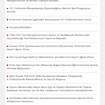
Hemşehrilerimiz İle Birlikte Coşkuyla Kutladık...
101.Yıldönümü Münasebetiyle Düzenlediğimiz Mevlid-i Şerif Programına
Katıldık.
Ezine’mizin Düşman İşgalinden Kurtuluşunun 101.Yıldönümü Kutlu Olsun.
Kurtuluş Etkinlikleri
7’den 70’e Tüm Hemşehrilerimizin Aileleri ve Sevdikleriyle Birlikte Vakit
Geçirebileceği, Yeni Parklarımızın Yapımına Başladık..
İnsansız Zirai İlaçlama Aracımız Ezine’mize Çiftçilerimize, Üreticilerimize
Hayırlı Uğurlu Olsun.
Yeni Çocuk Oyun Parkımız Mahallemize, Çocuklarımıza Hayırlı Uğurlu Olsun.
Ezine Gazi İlkokulumuz Yeni Binasında Bugün İtibarıyla Öğrencilerimize Hizmet
Vermeye Başlamıştır.
Şehit Piyade Onb.Fatih DURU Kardeşimizi Şehadete Yürüyüşünün
8.Yıldönümünde Rahmet,Minnet Ve Dua İle Anıyoruz..
İlçemiz Merkezinden Geçen Akçin Çayı ve Üsküfçü Derelerimiz’de Taşkına
Sebebiyet Vermemesi İçin Su Akış Yataklarının Temizliklerini Gerçekleştirdik...
Sel Felaketinden Etkilenen Hemşehrilerimize,Üreticilerimize Geçmiş Olsun
Dileklerimizi İletiyorum.