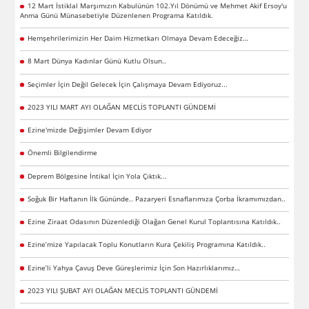
12 Mart İstiklal Marşımızın Kabulünün 102.Yıl Dönümü ve Mehmet Akif Ersoy'u
Anma Günü Münasebetiyle Düzenlenen Programa Katıldık.
Hemşehrilerimizin Her Daim Hizmetkarı Olmaya Devam Edeceğiz…
8 Mart Dünya Kadınlar Günü Kutlu Olsun..
Seçimler İçin Değil Gelecek İçin Çalışmaya Devam Ediyoruz...
2023 YILI MART AYI OLAĞAN MECLİS TOPLANTI GÜNDEMİ
Ezine'mizde Değişimler Devam Ediyor
Önemli Bilgilendirme
Deprem Bölgesine İntikal İçin Yola Çıktık...
Soğuk Bir Haftanın İlk Gününde.. Pazaryeri Esnaflarımıza Çorba İkramımızdan..
Ezine Ziraat Odasının Düzenlediği Olağan Genel Kurul Toplantısına Katıldık..
Ezine’mize Yapılacak Toplu Konutların Kura Çekiliş Programına Katıldık..
Ezine’li Yahya Çavuş Deve Güreşlerimiz İçin Son Hazırlıklarımız…
2023 YILI ŞUBAT AYI OLAĞAN MECLİS TOPLANTI GÜNDEMİ