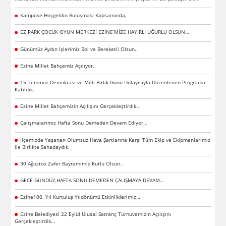
Kampüse Hoşgeldin Buluşması Kapsamında,
EZ PARK ÇOCUK OYUN MERKEZİ EZİNE’MİZE HAYIRLI UĞURLU OLSUN…
Günümüz Aydın İşlerimiz Bol ve Bereketli Olsun..
Ezine Millet Bahçemiz Açılıyor..
15 Temmuz Demokrasi ve Milli Birlik Günü Dolayısıyla Düzenlenen Programa
Katıldık.
Ezine Millet Bahçemizin Açılışını Gerçekleştirdik..
Çalışmalarımız Hafta Sonu Demeden Devam Ediyor...
İlçemizde Yaşanan Olumsuz Hava Şartlarına Karşı Tüm Ekip ve Ekipmanlarımız
ile Birlikte Sahadaydık.
30 Ağustos Zafer Bayramımız Kutlu Olsun..
GECE GÜNDÜZ,HAFTA SONU DEMEDEN ÇALIŞMAYA DEVAM…
Ezine100. Yıl Kurtuluş Yıldönümü Etkinliklerimiz…
Ezine Belediyesi 22 Eylül Ulusal Satranç Turnuvamızın Açılışını
Gerçekleştirdik…