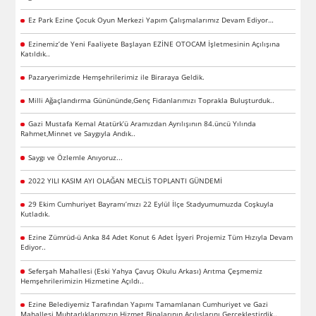
Ez Park Ezine Çocuk Oyun Merkezi Yapım Çalışmalarımız Devam Ediyor…
Ezinemiz’de Yeni Faaliyete Başlayan EZİNE OTOCAM İşletmesinin Açılışına
Katıldık..
Pazaryerimizde Hemşehrilerimiz ile Biraraya Geldik.
Milli Ağaçlandırma Günününde,Genç Fidanlarımızı Toprakla Buluşturduk..
Gazi Mustafa Kemal Atatürk’ü Aramızdan Ayrılışının 84.üncü Yılında
Rahmet,Minnet ve Saygıyla Andık..
Saygı ve Özlemle Anıyoruz...
2022 YILI KASIM AYI OLAĞAN MECLİS TOPLANTI GÜNDEMİ
29 Ekim Cumhuriyet Bayramı’mızı 22 Eylül İlçe Stadyumumuzda Coşkuyla
Kutladık.
Ezine Zümrüd-ü Anka 84 Adet Konut 6 Adet İşyeri Projemiz Tüm Hızıyla Devam
Ediyor..
Seferşah Mahallesi (Eski Yahya Çavuş Okulu Arkası) Arıtma Çeşmemiz
Hemşehrilerimizin Hizmetine Açıldı..
Ezine Belediyemiz Tarafından Yapımı Tamamlanan Cumhuriyet ve Gazi
Mahallesi Muhtarlıklarımızın Hizmet Binalarının Açılışlarını Gerçekleştirdik..