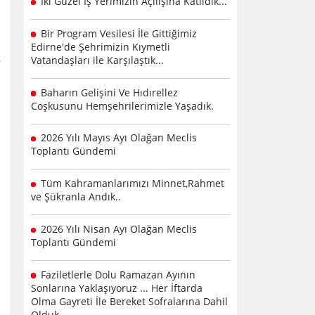
İki Güzel İş Yerimizin Açılışına Katıldık...
Bir Program Vesilesi İle Gittiğimiz
Edirne'de Şehrimizin Kıymetli
Vatandaşları ile Karşılaştık...
Baharın Gelişini Ve Hıdırellez
Coşkusunu Hemşehrilerimizle Yaşadık.
2026 Yılı Mayıs Ayı Olağan Meclis
Toplantı Gündemi
Tüm Kahramanlarımızı Minnet,Rahmet
ve Şükranla Andık..
2026 Yılı Nisan Ayı Olağan Meclis
Toplantı Gündemi
Faziletlerle Dolu Ramazan Ayının
Sonlarına Yaklaşıyoruz ... Her İftarda
Olma Gayreti İle Bereket Sofralarına Dahil
Olduk .