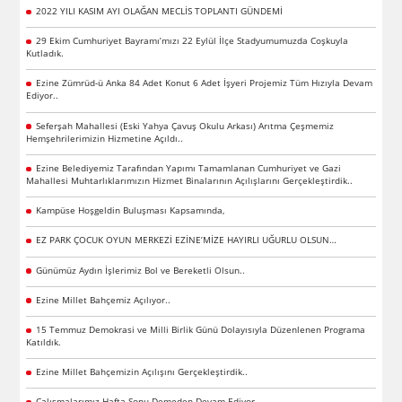
2022 YILI KASIM AYI OLAĞAN MECLİS TOPLANTI GÜNDEMİ
29 Ekim Cumhuriyet Bayramı’mızı 22 Eylül İlçe Stadyumumuzda Coşkuyla
Kutladık.
Ezine Zümrüd-ü Anka 84 Adet Konut 6 Adet İşyeri Projemiz Tüm Hızıyla Devam
Ediyor..
Seferşah Mahallesi (Eski Yahya Çavuş Okulu Arkası) Arıtma Çeşmemiz
Hemşehrilerimizin Hizmetine Açıldı..
Ezine Belediyemiz Tarafından Yapımı Tamamlanan Cumhuriyet ve Gazi
Mahallesi Muhtarlıklarımızın Hizmet Binalarının Açılışlarını Gerçekleştirdik..
Kampüse Hoşgeldin Buluşması Kapsamında,
EZ PARK ÇOCUK OYUN MERKEZİ EZİNE’MİZE HAYIRLI UĞURLU OLSUN…
Günümüz Aydın İşlerimiz Bol ve Bereketli Olsun..
Ezine Millet Bahçemiz Açılıyor..
15 Temmuz Demokrasi ve Milli Birlik Günü Dolayısıyla Düzenlenen Programa
Katıldık.
Ezine Millet Bahçemizin Açılışını Gerçekleştirdik..
Çalışmalarımız Hafta Sonu Demeden Devam Ediyor...