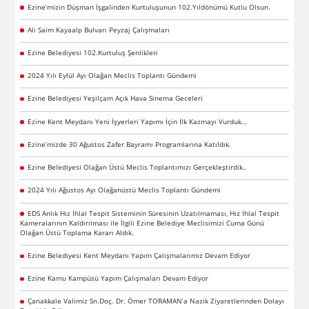
Ezine’mizin Düşman İşgalinden Kurtuluşunun 102.Yıldönümü Kutlu Olsun.
Ali Saim Kayaalp Bulvarı Peyzaj Çalışmaları
Ezine Belediyesi 102.Kurtuluş Şenlikleri
2024 Yılı Eylül Ayı Olağan Meclis Toplantı Gündemi
Ezine Belediyesi Yeşilçam Açık Hava Sinema Geceleri
Ezine Kent Meydanı Yeni İşyerleri Yapımı İçin İlk Kazmayı Vurduk…
Ezine’mizde 30 Ağustos Zafer Bayramı Programlarına Katıldık.
Ezine Belediyesi Olağan Üstü Meclis Toplantımızı Gerçekleştirdik..
2024 Yılı Ağustos Ayı Olağanüstü Meclis Toplantı Gündemi
EDS Anlık Hız İhlal Tespit Sisteminin Süresinin Uzatılmaması, Hız İhlal Tespit
Kameralarının Kaldırılması ile İlgili Ezine Belediye Meclisimizi Cuma Günü
Olağan Üstü Toplama Kararı Aldık.
Ezine Belediyesi Kent Meydanı Yapım Çalışmalarımız Devam Ediyor
Ezine Kamu Kampüsü Yapım Çalışmaları Devam Ediyor
Çanakkale Valimiz Sn.Doç. Dr. Ömer TORAMAN’a Nazik Ziyaretlerinden Dolayı