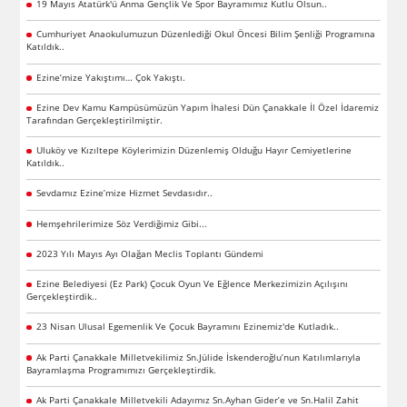
19 Mayıs Atatürk'ü Anma Gençlik Ve Spor Bayramımız Kutlu Olsun..
Cumhuriyet Anaokulumuzun Düzenlediği Okul Öncesi Bilim Şenliği Programına
Katıldık..
Ezine’mize Yakıştımı… Çok Yakıştı.
Ezine Dev Kamu Kampüsümüzün Yapım İhalesi Dün Çanakkale İl Özel İdaremiz
Tarafından Gerçekleştirilmiştir.
Uluköy ve Kızıltepe Köylerimizin Düzenlemiş Olduğu Hayır Cemiyetlerine
Katıldık..
Sevdamız Ezine’mize Hizmet Sevdasıdır..
Hemşehrilerimize Söz Verdiğimiz Gibi...
2023 Yılı Mayıs Ayı Olağan Meclis Toplantı Gündemi
Ezine Belediyesi (Ez Park) Çocuk Oyun Ve Eğlence Merkezimizin Açılışını
Gerçekleştirdik..
23 Nisan Ulusal Egemenlik Ve Çocuk Bayramını Ezinemiz'de Kutladık..
Ak Parti Çanakkale Milletvekilimiz Sn.Jülide İskenderoğlu’nun Katılımlarıyla
Bayramlaşma Programımızı Gerçekleştirdik.
Ak Parti Çanakkale Milletvekili Adayımız Sn.Ayhan Gider’e ve Sn.Halil Zahit