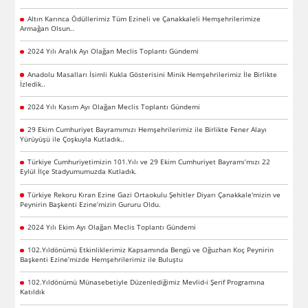
Altın Karınca Ödüllerimiz Tüm Ezineli ve Çanakkaleli Hemşehrilerimize
Armağan Olsun..
2024 Yılı Aralık Ayı Olağan Meclis Toplantı Gündemi
Anadolu Masalları İsimli Kukla Gösterisini Minik Hemşehrilerimiz İle Birlikte
İzledik..
2024 Yılı Kasım Ayı Olağan Meclis Toplantı Gündemi
29 Ekim Cumhuriyet Bayramımızı Hemşehrilerimiz ile Birlikte Fener Alayı
Yürüyüşü ile Çoşkuyla Kutladık..
Türkiye Cumhuriyetimizin 101.Yılı ve 29 Ekim Cumhuriyet Bayramı’mızı 22
Eylül İlçe Stadyumumuzda Kutladık.
Türkiye Rekoru Kıran Ezine Gazi Ortaokulu Şehitler Diyarı Çanakkale'mizin ve
Peynirin Başkenti Ezine’mizin Gururu Oldu.
2024 Yılı Ekim Ayı Olağan Meclis Toplantı Gündemi
102.Yıldönümü Etkinliklerimiz Kapsamında Bengü ve Oğuzhan Koç Peynirin
Başkenti Ezine’mizde Hemşehrilerimiz ile Buluştu
102.Yıldönümü Münasebetiyle Düzenlediğimiz Mevlid-i Şerif Programına
Katıldık