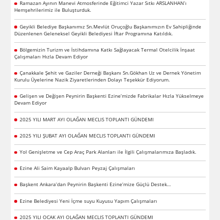
Ramazan Ayının Manevi Atmosferinde Eğitimci Yazar Sıtkı ARSLANHAN’ı
Hemşehrilerimiz ile Buluşturduk.
Geyikli Belediye Başkanımız Sn.Mevlüt Oruçoğlu Başkanımızın Ev Sahipliğinde
Düzenlenen Geleneksel Geyikli Belediyesi İftar Programına Katıldık.
Bölgemizin Turizm ve İstihdamına Katkı Sağlayacak Termal Otelcilik İnşaat
Çalışmaları Hızla Devam Ediyor
Çanakkale Şehit ve Gaziler Derneği Başkanı Sn.Gökhan Uz ve Dernek Yönetim
Kurulu Üyelerine Nazik Ziyaretlerinden Dolayı Teşekkür Ediyorum.
Gelişen ve Değişen Peynirin Başkenti Ezine’mizde Fabrikalar Hızla Yükselmeye
Devam Ediyor
2025 YILI MART AYI OLAĞAN MECLIS TOPLANTI GÜNDEMI
2025 YILI ŞUBAT AYI OLAĞAN MECLIS TOPLANTI GÜNDEMI
Yol Genişletme ve Cep Araç Park Alanları ile İlgili Çalışmalarımıza Başladık.
Ezine Ali Saim Kayaalp Bulvarı Peyzaj Çalışmaları
Başkent Ankara’dan Peynirin Başkenti Ezine’mize Güçlü Destek…
Ezine Belediyesi Yeni İçme suyu Kuyusu Yapım Çalışmaları
2025 YILI OCAK AYI OLAĞAN MECLIS TOPLANTI GÜNDEMI