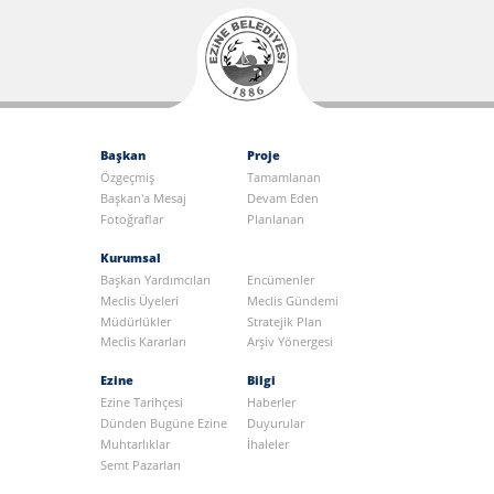
Başkan
Proje
Özgeçmiş
Tamamlanan
Başkan'a Mesaj
Devam Eden
Fotoğraflar
Planlanan
Kurumsal
Başkan Yardımcıları
Encümenler
Meclis Üyeleri
Meclis Gündemi
Müdürlükler
Stratejik Plan
Meclis Kararları
Arşiv Yönergesi
Ezine
Bilgi
Ezine Tarihçesi
Haberler
Dünden Bugüne Ezine
Duyurular
Muhtarlıklar
İhaleler
Semt Pazarları