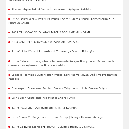
Akarsu Bilişim Teknik Servis İşletmesinin Açılışına Katıldık.…
Ezine Belediyesi Güreş Kursumuzu Ziyaret Ederek Sporcu Kardeşlerimiz ile
Biraraya Geldik.
2023 YILI OCAK AYI OLAĞAN MECLİS TOPLANTI GÜNDEMİ
(ULU CAMİİ)RESTORASYON ÇALIŞMALARI BAŞLADI..
Ezine’mizin Yöresel Lezzetlerini Tanıtmaya Devam Edeceğiz…
Ezine Celalettin Topçu Anadolu Lisesinde Kariyer Buluşmaları Kapsamında
Öğrenci Kardeşlerimiz ile Biraraya Geldik..
Lapseki İlçemizde Düzenlenen Arıcılık Sertifika ve Kovan Dağıtımı Programına
Katıldık.
Esentepe 1.5 Km Yeni Su Hattı Yapım Çalışmamız Hızla Devam Ediyor
Ezine Spor Kompleksi İnşaatımızı Ziyaret Ettik.
Ezine Pazarcılar Derneğimizin Açılışına Katıldık.
Ezine'mizin Ve Bölgemizin Tarihine Sahip Çıkmaya Devam Edeceğiz
Ezine 22 Eylül ESENTEPE Sosyal Tesisimiz Hizmete Açılıyor…