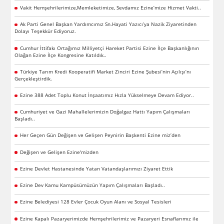
Vakit Hemşehrilerimize,Memleketimize, Sevdamız Ezine’mize Hizmet Vakti..
Ak Parti Genel Başkan Yardımcımız Sn.Hayati Yazıcı’ya Nazik Ziyaretinden
Dolayı Teşekkür Ediyoruz.
Cumhur İttifakı Ortağımız Milliyetçi Hareket Partisi Ezine İlçe Başkanlığının
Olağan Ezine İlçe Kongresine Katıldık..
Türkiye Tarım Kredi Kooperatifi Market Zinciri Ezine Şubesi’nin Açılışı’nı
Gerçekleştirdik.
Ezine 388 Adet Toplu Konut İnşaatımız Hızla Yükselmeye Devam Ediyor..
Cumhuriyet ve Gazi Mahallelerimizin Doğalgaz Hattı Yapım Çalışmaları
Başladı..
Her Geçen Gün Değişen ve Gelişen Peynirin Başkenti Ezine miz’den
Değişen ve Gelişen Ezine'mizden
Ezine Devlet Hastanesinde Yatan Vatandaşlarımızı Ziyaret Ettik
Ezine Dev Kamu Kampüsümüzün Yapım Çalışmaları Başladı..
Ezine Belediyesi 128 Evler Çocuk Oyun Alanı ve Sosyal Tesisleri
Ezine Kapalı Pazaryerimizde Hemşehrilerimiz ve Pazaryeri Esnaflarımız ile