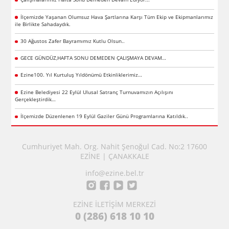
İlçemizde Yaşanan Olumsuz Hava Şartlarına Karşı Tüm Ekip ve Ekipmanlarımız
ile Birlikte Sahadaydık.
30 Ağustos Zafer Bayramımız Kutlu Olsun..
GECE GÜNDÜZ,HAFTA SONU DEMEDEN ÇALIŞMAYA DEVAM…
Ezine100. Yıl Kurtuluş Yıldönümü Etkinliklerimiz…
Ezine Belediyesi 22 Eylül Ulusal Satranç Turnuvamızın Açılışını
Gerçekleştirdik…
İlçemizde Düzenlenen 19 Eylül Gaziler Günü Programlarına Katıldık..
Cumhuriyet Mah. Org. Nahit Şenoğul Cad. No:2 17600
EZİNE | ÇANAKKALE
info@ezine.bel.tr
EZİNE İLETİŞİM MERKEZİ
0 (286) 618 10 10