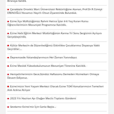
Biraraya Geldik.
Çanakkale Onsekiz Mart Üniversitesi Rektörlüğüne Atanan, Prof.Dr.R.Cüneyt
ERENOĞLU Hocamızı Hayırlı Olsun Ziyaretinde Bulunduk.
Ezine İlçe Müftülüğümüz Rahmi Hatice İşler 4-6 Yaş Kuran Kursu
Öğrencilerimizin Mezuniyet Programına Katıldık.
Ezine Halk Eğitim Merkezi Müdürlüğünün Karma Yıl Sonu Sergisinin Açılışını
Gerçekleştirdik.
Kültür Merkezin de Düzenlediğimiz Etkinlikte Çocuklarımız Doyasıya Vakit
Geçirdiler...
Depremzede Vatandaşlarımızın Her Zaman Yanındayız
Ezine Meslek Yüksekokulumuzun Mezuniyet Törenine Katıldık.
Hemşehrilerimizin Gece,Gündüz Haftasonu Demeden Hizmetkarı Olmaya
Devam Ediyoruz.
Ezine’mizin Yeni Yaşam Merkezi Olacak Ezine TOKİ Konutlarımızın Temelleri
Ardı Ardına Atılıyor
2023 Yılı Haziran Ayı Olağan Meclis Toplantı Gündemi
Sevdamız Ezine’miz İçin Canla Başla…