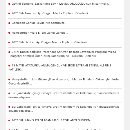
Geyikli Belediye Başkanımız Sayın Mevlüt ORUÇOĞLU'nun Misafiriydik...
2025 Yılı Temmuz Ayı Olağan Meclis Toplantı Gündemi
Gönülden Gönüle Sevdalıyız Şehrimize..
Hemşehrilerimizle El Ele Gönül Gönüle...
2025 Yılı Haziran Ayı Olağan Meclis Toplantı Gündemi
2.sini Düzenlediğimiz “Vatandaş Soruyor, Başkan Cevaplıyor Programımızda
Hemşehrilerimizin Önerilerini,Taleplerini ve Fikirlerini Dinledik.
19 MAYIS ATATÜRK'Ü ANMA GENÇLİK VE SPOR BAYRAMI ETKİNLİKLERİNE
KATILDIK...
Hemşehrilerimizin Güvenliği ve Huzuru İçin Metruk Binaların Yıkım İşlemlerini
Gerçekleştirdik...
Biz Çanakkale için çalışmaya, üretim istihdam ve kalkınma için mücadelemize
devam ediyoruz...
Biz Çanakkale için çalışmaya, üretim istihdam ve kalkınma için mücadelemize
devam ediyoruz...
2025 YILI MAYIS AYI OLAĞAN MECLIS TOPLANTI GÜNDEMİ
23 Nisan Ulusal Egemenlik ve Çocuk Bayramını Çoşkuyla Kutladık..