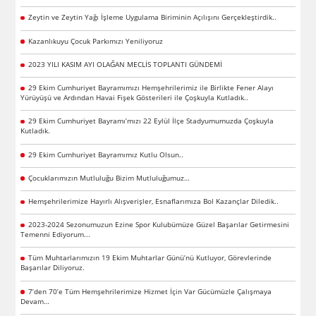
Zeytin ve Zeytin Yağı İşleme Uygulama Biriminin Açılışını Gerçekleştirdik..
Kazanlıkuyu Çocuk Parkımızı Yeniliyoruz
2023 YILI KASIM AYI OLAĞAN MECLİS TOPLANTI GÜNDEMİ
29 Ekim Cumhuriyet Bayramımızı Hemşehrilerimiz ile Birlikte Fener Alayı
Yürüyüşü ve Ardından Havai Fişek Gösterileri ile Çoşkuyla Kutladık..
29 Ekim Cumhuriyet Bayramı’mızı 22 Eylül İlçe Stadyumumuzda Çoşkuyla
Kutladık.
29 Ekim Cumhuriyet Bayramımız Kutlu Olsun..
Çocuklarımızın Mutluluğu Bizim Mutluluğumuz…
Hemşehrilerimize Hayırlı Alışverişler, Esnaflarımıza Bol Kazançlar Diledik..
2023-2024 Sezonumuzun Ezine Spor Kulubümüze Güzel Başarılar Getirmesini
Temenni Ediyorum...
Tüm Muhtarlarımızın 19 Ekim Muhtarlar Günü’nü Kutluyor, Görevlerinde
Başarılar Diliyoruz.
7’den 70’e Tüm Hemşehrilerimize Hizmet İçin Var Gücümüzle Çalışmaya
Devam…