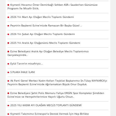
Kıymetli Hocamız Ömer Demirbağ'ı Sohbet ASR-ı Saadet'ten Günümüze
Programı İle Misafir Ettik.
2026 Yılı Mart Ayı Olağan Meclis Toplantı Gündemi
Peynirin Başkenti Ezine’mizde Ramazan Bir Başka Güzel ..
2026 Yılı Şubat Ayı Olağan Meclis Toplantı Gündemi
2025 Yılı Aralık Ayı Olağanüstü Meclis Toplantı Gündemi
Ezine Belediyesi Aralık Ayı Olağan Belediye Meclis Toplantımızı
Gerçekleştirdik..
Eylül Tarım'ın misafiriyiz...
S PLAKA İHALE İLANI
Ak Parti Genel Merkez Kadın Kolları Teşkilat Başkanımız Sn.Tülay KAYNARCA’yı
Peynirin Başkenti Ezine’mizde Ağırlamaktan Büyük Onur Duyduk.
Ezine Belediyesi Şehit Polis Memuru Yahya ERGİN Spor Kompleksi Şimdiden
Ezine’mize ve Hemşehrilerimize Hayırlı Uğurlu Olsun..
2025 YILI KASIM AYI OLAĞAN MECLİS TOPLANTI GÜNDEMİ
Kıymetli Takımımız Ezinespor'a Destek Vermek İçin Hep Birlikte