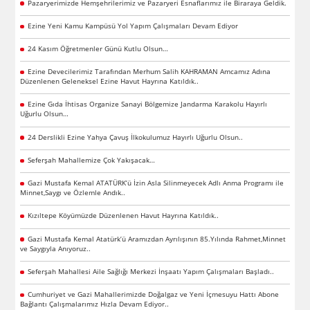
Pazaryerimizde Hemşehrilerimiz ve Pazaryeri Esnaflarımız ile Biraraya Geldik.
Ezine Yeni Kamu Kampüsü Yol Yapım Çalışmaları Devam Ediyor
24 Kasım Öğretmenler Günü Kutlu Olsun…
Ezine Devecilerimiz Tarafından Merhum Salih KAHRAMAN Amcamız Adına
Düzenlenen Geleneksel Ezine Havut Hayrına Katıldık..
Ezine Gıda İhtisas Organize Sanayi Bölgemize Jandarma Karakolu Hayırlı
Uğurlu Olsun…
24 Derslikli Ezine Yahya Çavuş İlkokulumuz Hayırlı Uğurlu Olsun..
Seferşah Mahallemize Çok Yakışacak…
Gazi Mustafa Kemal ATATÜRK’ü İzin Asla Silinmeyecek Adlı Anma Programı ile
Minnet,Saygı ve Özlemle Andık..
Kızıltepe Köyümüzde Düzenlenen Havut Hayrına Katıldık..
Gazi Mustafa Kemal Atatürk’ü Aramızdan Ayrılışının 85.Yılında Rahmet,Minnet
ve Saygıyla Anıyoruz..
Seferşah Mahallesi Aile Sağlığı Merkezi İnşaatı Yapım Çalışmaları Başladı..
Cumhuriyet ve Gazi Mahallerimizde Doğalgaz ve Yeni İçmesuyu Hattı Abone
Bağlantı Çalışmalarımız Hızla Devam Ediyor..