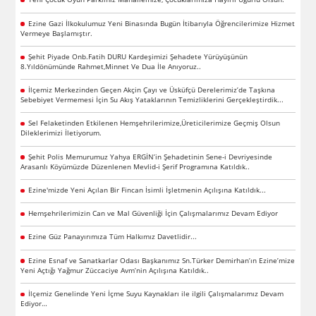
Ezine Gazi İlkokulumuz Yeni Binasında Bugün İtibarıyla Öğrencilerimize Hizmet
Vermeye Başlamıştır.
Şehit Piyade Onb.Fatih DURU Kardeşimizi Şehadete Yürüyüşünün
8.Yıldönümünde Rahmet,Minnet Ve Dua İle Anıyoruz..
İlçemiz Merkezinden Geçen Akçin Çayı ve Üsküfçü Derelerimiz’de Taşkına
Sebebiyet Vermemesi İçin Su Akış Yataklarının Temizliklerini Gerçekleştirdik...
Sel Felaketinden Etkilenen Hemşehrilerimize,Üreticilerimize Geçmiş Olsun
Dileklerimizi İletiyorum.
Şehit Polis Memurumuz Yahya ERGİN’in Şehadetinin Sene-i Devriyesinde
Arasanlı Köyümüzde Düzenlenen Mevlid-i Şerif Programına Katıldık..
Ezine'mizde Yeni Açılan Bir Fincan İsimli İşletmenin Açılışına Katıldık...
Hemşehrilerimizin Can ve Mal Güvenliği İçin Çalışmalarımız Devam Ediyor
Ezine Güz Panayırımıza Tüm Halkımız Davetlidir...
Ezine Esnaf ve Sanatkarlar Odası Başkanımız Sn.Türker Demirhan’ın Ezine’mize
Yeni Açtığı Yağmur Züccaciye Avm’nin Açılışına Katıldık..
İlçemiz Genelinde Yeni İçme Suyu Kaynakları ile ilgili Çalışmalarımız Devam
Ediyor…