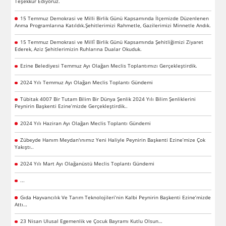
Teşekkür Ediyoruz.
15 Temmuz Demokrasi ve Milli Birlik Günü Kapsamında İlçemizde Düzenlenen
Anma Programlarına Katıldık.Şehitlerimizi Rahmetle, Gazilerimizi Minnetle Andık.
15 Temmuz Demokrasi ve Millî Birlik Günü Kapsamında Şehitliğimizi Ziyaret
Ederek, Aziz Şehitlerimizin Ruhlarına Dualar Okuduk.
Ezine Belediyesi Temmuz Ayı Olağan Meclis Toplantımızı Gerçekleştirdik.
2024 Yılı Temmuz Ayı Olağan Meclis Toplantı Gündemi
Tübitak 4007 Bir Tutam Bilim Bir Dünya Şenlik 2024 Yılı Bilim Şenliklerini
Peynirin Başkenti Ezine’mizde Gerçekleştirdik..
2024 Yılı Haziran Ayı Olağan Meclis Toplantı Gündemi
Zübeyde Hanım Meydan'ınımız Yeni Haliyle Peynirin Başkenti Ezine’mize Çok
Yakıştı..
2024 Yılı Mart Ayı Olağanüstü Meclis Toplantı Gündemi
...
Gıda Hayvancılık Ve Tarım Teknolojileri’nin Kalbi Peynirin Başkenti Ezine’mizde
Attı…
23 Nisan Ulusal Egemenlik ve Çocuk Bayramı Kutlu Olsun…