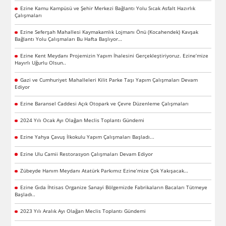
Ezine Kamu Kampüsü ve Şehir Merkezi Bağlantı Yolu Sıcak Asfalt Hazırlık
Çalışmaları
Ezine Seferşah Mahallesi Kaymakamlık Lojmanı Önü (Kocahendek) Kavşak
Bağlantı Yolu Çalışmaları Bu Hafta Başlıyor…
Ezine Kent Meydanı Projemizin Yapım İhalesini Gerçekleştiriyoruz. Ezine’mize
Hayırlı Uğurlu Olsun..
Gazi ve Cumhuriyet Mahalleleri Kilit Parke Taşı Yapım Çalışmaları Devam
Ediyor
Ezine Baransel Caddesi Açık Otopark ve Çevre Düzenleme Çalışmaları
2024 Yılı Ocak Ayı Olağan Meclis Toplantı Gündemi
Ezine Yahya Çavuş İlkokulu Yapım Çalışmaları Başladı...
Ezine Ulu Camii Restorasyon Çalışmaları Devam Ediyor
Zübeyde Hanım Meydanı Atatürk Parkımız Ezine’mize Çok Yakışacak…
Ezine Gıda İhtisas Organize Sanayi Bölgemizde Fabrikaların Bacaları Tütmeye
Başladı..
2023 Yılı Aralık Ayı Olağan Meclis Toplantı Gündemi