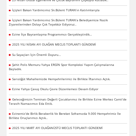
İçişleri Bakan Yardımcımız Sn.Bülent TURAN’ın Katılımlarıyla
İçişleri Bakan Yardımcımız Sn.Bülent TURAN’a Belediyemize Nazik
Ziyaretlerinden Dolayı Çok Teşekkür Ediyoruz..
Ezine İlçe Bayramlaşma Programımızı Gerçekleştirdik…
2025 YILI NİSAN AYI OLAĞAN MECLIS TOPLANTI GÜNDEMİ
Su Sayaçları İçin Önemli Duyuru...
Şehit Polis Memuru Yahya ERGİN Spor Kompleksi Yapım Çalışmalarına
Başladık.
Sarısöğüt Mahallemizde Hemşehrilerimiz ile Birlikte İftarımızı Açtık.
Ezine Yahya Çavuş Okulu Çevre Düzenlemesi Devam Ediyor
Geleceğimizin Teminatı Değerli Çocuklarımız ile Birlikte Ezine Merkez Camii’de
Teravih Namazımızı Eda Ettik.
Ezinemiz’de Birlik Beraberlik Ve Bereket Soframızda 9.000 Hemşehrimiz İle
Birlikte Oruçlarımızı Açtık..
2025 YILI MART AYI OLAĞANÜSTÜ MECLIS TOPLANTI GÜNDEMİ