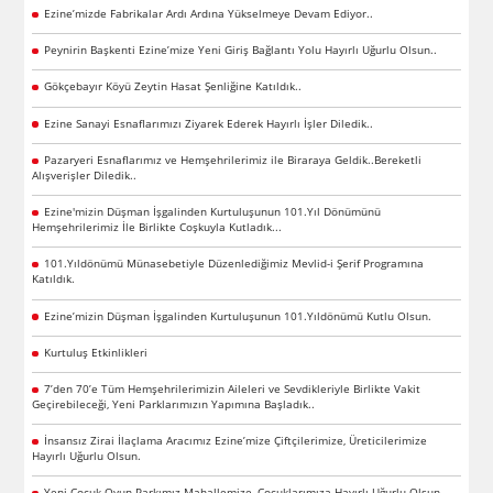
Ezine’mizde Fabrikalar Ardı Ardına Yükselmeye Devam Ediyor..
Peynirin Başkenti Ezine’mize Yeni Giriş Bağlantı Yolu Hayırlı Uğurlu Olsun..
Gökçebayır Köyü Zeytin Hasat Şenliğine Katıldık..
Ezine Sanayi Esnaflarımızı Ziyarek Ederek Hayırlı İşler Diledik..
Pazaryeri Esnaflarımız ve Hemşehrilerimiz ile Biraraya Geldik..Bereketli
Alışverişler Diledik..
Ezine'mizin Düşman İşgalinden Kurtuluşunun 101.Yıl Dönümünü
Hemşehrilerimiz İle Birlikte Coşkuyla Kutladık...
101.Yıldönümü Münasebetiyle Düzenlediğimiz Mevlid-i Şerif Programına
Katıldık.
Ezine’mizin Düşman İşgalinden Kurtuluşunun 101.Yıldönümü Kutlu Olsun.
Kurtuluş Etkinlikleri
7’den 70’e Tüm Hemşehrilerimizin Aileleri ve Sevdikleriyle Birlikte Vakit
Geçirebileceği, Yeni Parklarımızın Yapımına Başladık..
İnsansız Zirai İlaçlama Aracımız Ezine’mize Çiftçilerimize, Üreticilerimize
Hayırlı Uğurlu Olsun.
Yeni Çocuk Oyun Parkımız Mahallemize, Çocuklarımıza Hayırlı Uğurlu Olsun.