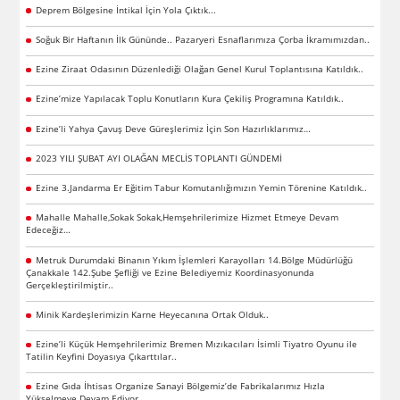
Deprem Bölgesine İntikal İçin Yola Çıktık...
Soğuk Bir Haftanın İlk Gününde.. Pazaryeri Esnaflarımıza Çorba İkramımızdan..
Ezine Ziraat Odasının Düzenlediği Olağan Genel Kurul Toplantısına Katıldık..
Ezine’mize Yapılacak Toplu Konutların Kura Çekiliş Programına Katıldık..
Ezine’li Yahya Çavuş Deve Güreşlerimiz İçin Son Hazırlıklarımız…
2023 YILI ŞUBAT AYI OLAĞAN MECLİS TOPLANTI GÜNDEMİ
Ezine 3.Jandarma Er Eğitim Tabur Komutanlığımızın Yemin Törenine Katıldık..
Mahalle Mahalle,Sokak Sokak,Hemşehrilerimize Hizmet Etmeye Devam
Edeceğiz…
Metruk Durumdaki Binanın Yıkım İşlemleri Karayolları 14.Bölge Müdürlüğü
Çanakkale 142.Şube Şefliği ve Ezine Belediyemiz Koordinasyonunda
Gerçekleştirilmiştir..
Minik Kardeşlerimizin Karne Heyecanına Ortak Olduk..
Ezine’li Küçük Hemşehrilerimiz Bremen Mızıkacıları İsimli Tiyatro Oyunu ile
Tatilin Keyfini Doyasıya Çıkarttılar..
Ezine Gıda İhtisas Organize Sanayi Bölgemiz’de Fabrikalarımız Hızla
Yükselmeye Devam Ediyor..