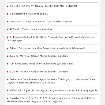
2026 YILI HAZİRAN AYI OLAĞAN MECLİS TOPLANTI GÜNDEMİ
Misafirlerimizin Ayaklarına Sağlık...
Minik Yazarlara Kıymetli Eserleri İçin Teşekkür Ediyoruz.
İki Güzel İş Yerimizin Açılışına Katıldık...
Bir Program Vesilesi İle Gittiğimiz Edirne'de Şehrimizin Kıymetli Vatandaşları
ile Karşılaştık...
Baharın Gelişini Ve Hıdırellez Coşkusunu Hemşehrilerimizle Yaşadık.
2026 Yılı Mayıs Ayı Olağan Meclis Toplantı Gündemi
Tüm Kahramanlarımızı Minnet,Rahmet ve Şükranla Andık..
2026 Yılı Nisan Ayı Olağan Meclis Toplantı Gündemi
Faziletlerle Dolu Ramazan Ayının Sonlarına Yaklaşıyoruz ... Her İftarda Olma
Gayreti İle Bereket Sofralarına Dahil Olduk .
8.000 kişilik Büyük İftar Yemeği vesilesiyle vatandaşlarımız ile bir araya geldik.
Çanakkale Deniz Zaferi'nin 111. Yıl Dönümü vesilesiyle Ezine Atatürk Kültür
Merkezi'mizde anma programına katılım sağladık.