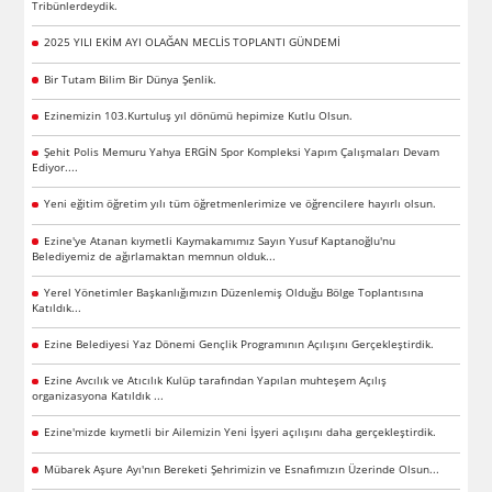
Tribünlerdeydik.
2025 YILI EKİM AYI OLAĞAN MECLİS TOPLANTI GÜNDEMİ
Bir Tutam Bilim Bir Dünya Şenlik.
Ezinemizin 103.Kurtuluş yıl dönümü hepimize Kutlu Olsun.
Şehit Polis Memuru Yahya ERGİN Spor Kompleksi Yapım Çalışmaları Devam
Ediyor....
Yeni eğitim öğretim yılı tüm öğretmenlerimize ve öğrencilere hayırlı olsun.
Ezine'ye Atanan kıymetli Kaymakamımız Sayın Yusuf Kaptanoğlu'nu
Belediyemiz de ağırlamaktan memnun olduk...
Yerel Yönetimler Başkanlığımızın Düzenlemiş Olduğu Bölge Toplantısına
Katıldık...
Ezine Belediyesi Yaz Dönemi Gençlik Programının Açılışını Gerçekleştirdik.
Ezine Avcılık ve Atıcılık Kulüp tarafından Yapılan muhteşem Açılış
organizasyona Katıldık ...
Ezine'mizde kıymetli bir Ailemizin Yeni İşyeri açılışını daha gerçekleştirdik.
Mübarek Aşure Ayı'nın Bereketi Şehrimizin ve Esnafımızın Üzerinde Olsun...