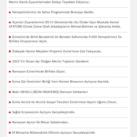
Mert’e Nazik Ziyaretlerinden Dolayı Teşekkür Ediyoruz..
Hemşehrilerimiz ile Sahur Programında Biraraya Geldik..
İlçemizi Ziyaretlerinin 89.Yıl Dönümün’de Ulu Önder Gazi Mustafa Kemal
ATATÜRK Olmak Üzere Silah Arkadaşlarını Minnet,Rahmet ve Şükranla Andık..
Ezinemiz’de Birlik Beraberlik Ve Bereket Soframızda 9.000 Hemşehrimiz İle
Birlikte Oruçlarımızı Açtık..
Zübeyde Hanım Meydanı Projemiz Ezine’mize Çok Yakışacak..
2023 Yılı Nisan Ayı Olağan Meclis Toplantı Gündemi
Ramazan Ezine'mizde Birlikte Güzel..
Ezine Süt Üreticileri Birliği Yeni Hizmet Binasının Açılışına Katıldık.
Bekir DEVELİ ( BİZiM HİKAYEMİZ) Ramzan Sohbetleri
Ezine Avcılık Ve Atıcılık Sosyal Tesisleri Ezine’mize Hayırlı Uğurlu Olsun..
Sağlık Eczanesinin Açılışını Gerçekleştirdik.
Ramazan Ayının İlk Mesai Sabahından..
Ef Mimarlık Mühendislik Ofisinin Açılışını Gerçekleştirdik