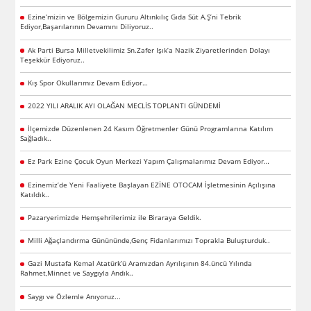
Ezine’mizin ve Bölgemizin Gururu Altınkılıç Gıda Süt A.Ş’ni Tebrik
Ediyor,Başarılarının Devamını Diliyoruz..
Ak Parti Bursa Milletvekilimiz Sn.Zafer Işık’a Nazik Ziyaretlerinden Dolayı
Teşekkür Ediyoruz..
Kış Spor Okullarımız Devam Ediyor…
2022 YILI ARALIK AYI OLAĞAN MECLİS TOPLANTI GÜNDEMİ
İlçemizde Düzenlenen 24 Kasım Öğretmenler Günü Programlarına Katılım
Sağladık..
Ez Park Ezine Çocuk Oyun Merkezi Yapım Çalışmalarımız Devam Ediyor…
Ezinemiz’de Yeni Faaliyete Başlayan EZİNE OTOCAM İşletmesinin Açılışına
Katıldık..
Pazaryerimizde Hemşehrilerimiz ile Biraraya Geldik.
Milli Ağaçlandırma Günününde,Genç Fidanlarımızı Toprakla Buluşturduk..
Gazi Mustafa Kemal Atatürk’ü Aramızdan Ayrılışının 84.üncü Yılında
Rahmet,Minnet ve Saygıyla Andık..
Saygı ve Özlemle Anıyoruz...