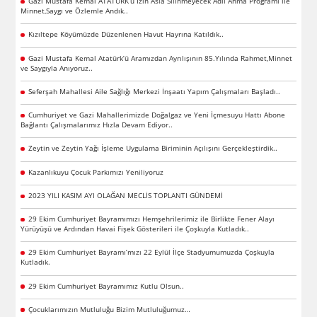
Gazi Mustafa Kemal ATATÜRK’ü İzin Asla Silinmeyecek Adlı Anma Programı ile
Minnet,Saygı ve Özlemle Andık..
Kızıltepe Köyümüzde Düzenlenen Havut Hayrına Katıldık..
Gazi Mustafa Kemal Atatürk’ü Aramızdan Ayrılışının 85.Yılında Rahmet,Minnet
ve Saygıyla Anıyoruz..
Seferşah Mahallesi Aile Sağlığı Merkezi İnşaatı Yapım Çalışmaları Başladı..
Cumhuriyet ve Gazi Mahallerimizde Doğalgaz ve Yeni İçmesuyu Hattı Abone
Bağlantı Çalışmalarımız Hızla Devam Ediyor..
Zeytin ve Zeytin Yağı İşleme Uygulama Biriminin Açılışını Gerçekleştirdik..
Kazanlıkuyu Çocuk Parkımızı Yeniliyoruz
2023 YILI KASIM AYI OLAĞAN MECLİS TOPLANTI GÜNDEMİ
29 Ekim Cumhuriyet Bayramımızı Hemşehrilerimiz ile Birlikte Fener Alayı
Yürüyüşü ve Ardından Havai Fişek Gösterileri ile Çoşkuyla Kutladık..
29 Ekim Cumhuriyet Bayramı’mızı 22 Eylül İlçe Stadyumumuzda Çoşkuyla
Kutladık.
29 Ekim Cumhuriyet Bayramımız Kutlu Olsun..
Çocuklarımızın Mutluluğu Bizim Mutluluğumuz…