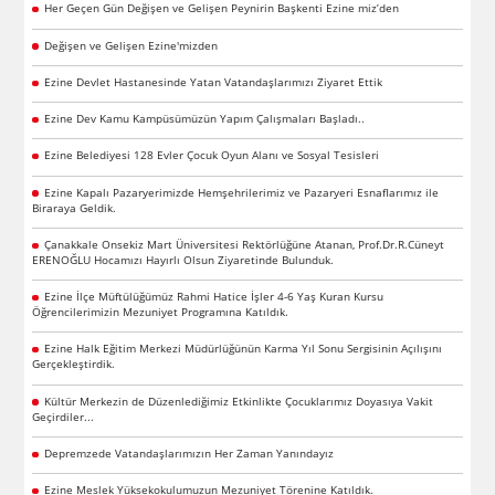
Her Geçen Gün Değişen ve Gelişen Peynirin Başkenti Ezine miz’den
Değişen ve Gelişen Ezine'mizden
Ezine Devlet Hastanesinde Yatan Vatandaşlarımızı Ziyaret Ettik
Ezine Dev Kamu Kampüsümüzün Yapım Çalışmaları Başladı..
Ezine Belediyesi 128 Evler Çocuk Oyun Alanı ve Sosyal Tesisleri
Ezine Kapalı Pazaryerimizde Hemşehrilerimiz ve Pazaryeri Esnaflarımız ile
Biraraya Geldik.
Çanakkale Onsekiz Mart Üniversitesi Rektörlüğüne Atanan, Prof.Dr.R.Cüneyt
ERENOĞLU Hocamızı Hayırlı Olsun Ziyaretinde Bulunduk.
Ezine İlçe Müftülüğümüz Rahmi Hatice İşler 4-6 Yaş Kuran Kursu
Öğrencilerimizin Mezuniyet Programına Katıldık.
Ezine Halk Eğitim Merkezi Müdürlüğünün Karma Yıl Sonu Sergisinin Açılışını
Gerçekleştirdik.
Kültür Merkezin de Düzenlediğimiz Etkinlikte Çocuklarımız Doyasıya Vakit
Geçirdiler...
Depremzede Vatandaşlarımızın Her Zaman Yanındayız
Ezine Meslek Yüksekokulumuzun Mezuniyet Törenine Katıldık.