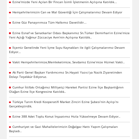
Ezine'mizde Yeni Açılan Bir Fincan İsimli İşletmenin Açılışına Katıldık...
Hemşehrilerimizin Can ve Mal Güvenliği İçin Çalışmalarımız Devam Ediyor
Ezine Güz Panayırımıza Tüm Halkımız Davetlidir...
Ezine Esnaf ve Sanatkarlar Odası Başkanımız Sn.Türker Demirhan’ın Ezine’mize
Yeni Açtığı Yağmur Züccaciye Avm’nin Açılışına Katıldık..
İlçemiz Genelinde Yeni İçme Suyu Kaynakları ile ilgili Çalışmalarımız Devam
Ediyor…
Vakit Hemşehrilerimize,Memleketimize, Sevdamız Ezine’mize Hizmet Vakti..
Ak Parti Genel Başkan Yardımcımız Sn.Hayati Yazıcı’ya Nazik Ziyaretinden
Dolayı Teşekkür Ediyoruz.
Cumhur İttifakı Ortağımız Milliyetçi Hareket Partisi Ezine İlçe Başkanlığının
Olağan Ezine İlçe Kongresine Katıldık..
Türkiye Tarım Kredi Kooperatifi Market Zinciri Ezine Şubesi’nin Açılışı’nı
Gerçekleştirdik.
Ezine 388 Adet Toplu Konut İnşaatımız Hızla Yükselmeye Devam Ediyor..
Cumhuriyet ve Gazi Mahallelerimizin Doğalgaz Hattı Yapım Çalışmaları
Başladı..