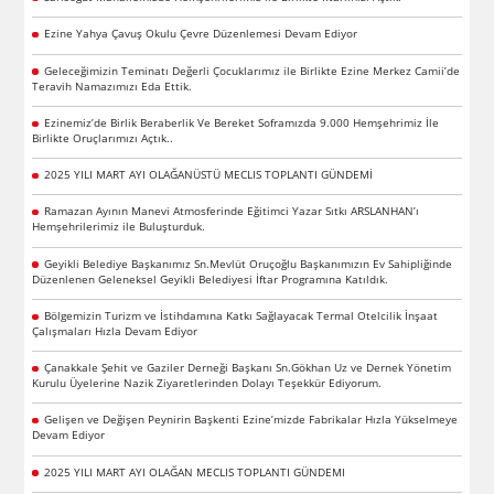
Ezine Yahya Çavuş Okulu Çevre Düzenlemesi Devam Ediyor
Geleceğimizin Teminatı Değerli Çocuklarımız ile Birlikte Ezine Merkez Camii’de
Teravih Namazımızı Eda Ettik.
Ezinemiz’de Birlik Beraberlik Ve Bereket Soframızda 9.000 Hemşehrimiz İle
Birlikte Oruçlarımızı Açtık..
2025 YILI MART AYI OLAĞANÜSTÜ MECLIS TOPLANTI GÜNDEMİ
Ramazan Ayının Manevi Atmosferinde Eğitimci Yazar Sıtkı ARSLANHAN’ı
Hemşehrilerimiz ile Buluşturduk.
Geyikli Belediye Başkanımız Sn.Mevlüt Oruçoğlu Başkanımızın Ev Sahipliğinde
Düzenlenen Geleneksel Geyikli Belediyesi İftar Programına Katıldık.
Bölgemizin Turizm ve İstihdamına Katkı Sağlayacak Termal Otelcilik İnşaat
Çalışmaları Hızla Devam Ediyor
Çanakkale Şehit ve Gaziler Derneği Başkanı Sn.Gökhan Uz ve Dernek Yönetim
Kurulu Üyelerine Nazik Ziyaretlerinden Dolayı Teşekkür Ediyorum.
Gelişen ve Değişen Peynirin Başkenti Ezine’mizde Fabrikalar Hızla Yükselmeye
Devam Ediyor
2025 YILI MART AYI OLAĞAN MECLIS TOPLANTI GÜNDEMI