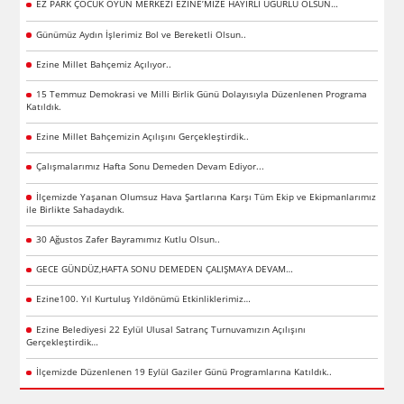
EZ PARK ÇOCUK OYUN MERKEZİ EZİNE’MİZE HAYIRLI UĞURLU OLSUN…
Günümüz Aydın İşlerimiz Bol ve Bereketli Olsun..
Ezine Millet Bahçemiz Açılıyor..
15 Temmuz Demokrasi ve Milli Birlik Günü Dolayısıyla Düzenlenen Programa
Katıldık.
Ezine Millet Bahçemizin Açılışını Gerçekleştirdik..
Çalışmalarımız Hafta Sonu Demeden Devam Ediyor...
İlçemizde Yaşanan Olumsuz Hava Şartlarına Karşı Tüm Ekip ve Ekipmanlarımız
ile Birlikte Sahadaydık.
30 Ağustos Zafer Bayramımız Kutlu Olsun..
GECE GÜNDÜZ,HAFTA SONU DEMEDEN ÇALIŞMAYA DEVAM…
Ezine100. Yıl Kurtuluş Yıldönümü Etkinliklerimiz…
Ezine Belediyesi 22 Eylül Ulusal Satranç Turnuvamızın Açılışını
Gerçekleştirdik…
İlçemizde Düzenlenen 19 Eylül Gaziler Günü Programlarına Katıldık..