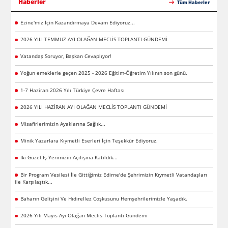
Haberler
Tüm Haberler
Ezine'miz İçin Kazandırmaya Devam Ediyoruz...
2026 YILI TEMMUZ AYI OLAĞAN MECLİS TOPLANTI GÜNDEMİ
Vatandaş Soruyor, Başkan Cevaplıyor!
Yoğun emeklerle geçen 2025 - 2026 Eğitim-Öğretim Yılının son günü.
1-7 Haziran 2026 Yılı Türkiye Çevre Haftası
2026 YILI HAZİRAN AYI OLAĞAN MECLİS TOPLANTI GÜNDEMİ
Misafirlerimizin Ayaklarına Sağlık...
Minik Yazarlara Kıymetli Eserleri İçin Teşekkür Ediyoruz.
İki Güzel İş Yerimizin Açılışına Katıldık...
Bir Program Vesilesi İle Gittiğimiz Edirne'de Şehrimizin Kıymetli Vatandaşları
ile Karşılaştık...
Baharın Gelişini Ve Hıdırellez Coşkusunu Hemşehrilerimizle Yaşadık.
2026 Yılı Mayıs Ayı Olağan Meclis Toplantı Gündemi