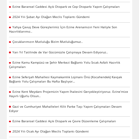
Ezine Baransel Caddesi Açık Otopark ve Cep Otoparkı Yapım Çalışmaları
2024 Yılı Şubat Ayı Olağan Meclis Toplantı Gündemi
Yahya Çavuş Deve Güreşlerimiz İçin Ezine Arenamızın Yeni Haliyle Son
Hazırlıklarımız..
Çocuklarımızın Mutluluğu Bizim Mutluluğumuz..
Yarı Yıl Tatilinde de Var Gücümüzle Çalışmaya Devam Ediyoruz..
Ezine Kamu Kampüsü ve Şehir Merkezi Bağlantı Yolu Sıcak Asfalt Hazırlık
Çalışmaları
Ezine Seferşah Mahallesi Kaymakamlık Lojmanı Önü (Kocahendek) Kavşak
Bağlantı Yolu Çalışmaları Bu Hafta Başlıyor…
Ezine Kent Meydanı Projemizin Yapım İhalesini Gerçekleştiriyoruz. Ezine’mize
Hayırlı Uğurlu Olsun..
Gazi ve Cumhuriyet Mahalleleri Kilit Parke Taşı Yapım Çalışmaları Devam
Ediyor
Ezine Baransel Caddesi Açık Otopark ve Çevre Düzenleme Çalışmaları
2024 Yılı Ocak Ayı Olağan Meclis Toplantı Gündemi