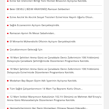
Ezine Süt Üreticileri Birliği Yeni Hizmet Binasının Açılışına Katıldık.
Bekir DEVELİ ( BİZiM HİKAYEMİZ) Ramzan Sohbetleri
Ezine Avcılık Ve Atıcılık Sosyal Tesisleri Ezine’mize Hayırlı Uğurlu Olsun..
Sağlık Eczanesinin Açılışını Gerçekleştirdik.
Ramazan Ayının İlk Mesai Sabahından..
Ef Mimarlık Mühendislik Ofisinin Açılışını Gerçekleştirdik
Çocuklarımızın Geleceği İçin
18 Mart Şehitleri Anma Günü ve Çanakkale Deniz Zaferimizin 108.Yıldönümü
Dolayısıyla Çanakkale Şehitliğimizde Düzenlenen Programlara Katıldık.
18 Mart Şehitleri Anma Günü ve Çanakkale Deniz Zaferimizin 108.Yıldönümü
Dolayısıyla Ezine'mizde Düzenlenen Programlara Katıldık.
Modahan Bay Bayan Giyim Adlı İşyerinin Açılışına Katıldık.
Tüm Sağlık Çalışanlarımızın 14 Mart Tıp Bayramı Kutlu Olsun...
12 Mart İstiklal Marşımızın Kabulünün 102.Yıl Dönümü ve Mehmet Akif Ersoy'u
Anma Günü Münasebetiyle Düzenlenen Programa Katıldık.
Hemşehrilerimizin Her Daim Hizmetkarı Olmaya Devam Edeceğiz…