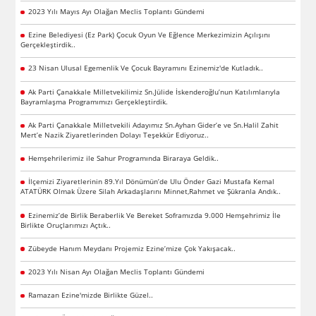
2023 Yılı Mayıs Ayı Olağan Meclis Toplantı Gündemi
Ezine Belediyesi (Ez Park) Çocuk Oyun Ve Eğlence Merkezimizin Açılışını
Gerçekleştirdik..
23 Nisan Ulusal Egemenlik Ve Çocuk Bayramını Ezinemiz'de Kutladık..
Ak Parti Çanakkale Milletvekilimiz Sn.Jülide İskenderoğlu’nun Katılımlarıyla
Bayramlaşma Programımızı Gerçekleştirdik.
Ak Parti Çanakkale Milletvekili Adayımız Sn.Ayhan Gider’e ve Sn.Halil Zahit
Mert’e Nazik Ziyaretlerinden Dolayı Teşekkür Ediyoruz..
Hemşehrilerimiz ile Sahur Programında Biraraya Geldik..
İlçemizi Ziyaretlerinin 89.Yıl Dönümün’de Ulu Önder Gazi Mustafa Kemal
ATATÜRK Olmak Üzere Silah Arkadaşlarını Minnet,Rahmet ve Şükranla Andık..
Ezinemiz’de Birlik Beraberlik Ve Bereket Soframızda 9.000 Hemşehrimiz İle
Birlikte Oruçlarımızı Açtık..
Zübeyde Hanım Meydanı Projemiz Ezine’mize Çok Yakışacak..
2023 Yılı Nisan Ayı Olağan Meclis Toplantı Gündemi
Ramazan Ezine'mizde Birlikte Güzel..