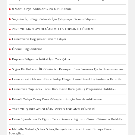
8 Mart Dünya Kadınlar Günü Kutlu Olsun..
Seçimler İçin Değil Gelecek İçin Çalışmaya Devam Ediyoruz...
2023 YILI MART AYI OLAĞAN MECLİS TOPLANTI GÜNDEMİ
Ezine'mizde Değişimler Devam Ediyor
Önemli Bilgilendirme
Deprem Bölgesine İntikal İçin Yola Çıktık...
Soğuk Bir Haftanın İlk Gününde.. Pazaryeri Esnaflarımıza Çorba İkramımızdan..
Ezine Ziraat Odasının Düzenlediği Olağan Genel Kurul Toplantısına Katıldık..
Ezine’mize Yapılacak Toplu Konutların Kura Çekiliş Programına Katıldık..
Ezine’li Yahya Çavuş Deve Güreşlerimiz İçin Son Hazırlıklarımız…
2023 YILI ŞUBAT AYI OLAĞAN MECLİS TOPLANTI GÜNDEMİ
Ezine 3.Jandarma Er Eğitim Tabur Komutanlığımızın Yemin Törenine Katıldık..
Mahalle Mahalle,Sokak Sokak,Hemşehrilerimize Hizmet Etmeye Devam
Edeceğiz…