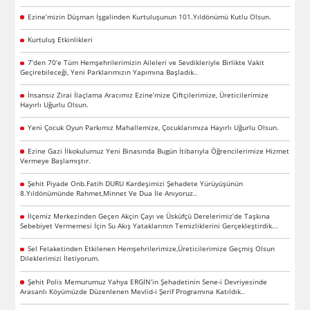
Ezine’mizin Düşman İşgalinden Kurtuluşunun 101.Yıldönümü Kutlu Olsun.
Kurtuluş Etkinlikleri
7’den 70’e Tüm Hemşehrilerimizin Aileleri ve Sevdikleriyle Birlikte Vakit
Geçirebileceği, Yeni Parklarımızın Yapımına Başladık..
İnsansız Zirai İlaçlama Aracımız Ezine’mize Çiftçilerimize, Üreticilerimize
Hayırlı Uğurlu Olsun.
Yeni Çocuk Oyun Parkımız Mahallemize, Çocuklarımıza Hayırlı Uğurlu Olsun.
Ezine Gazi İlkokulumuz Yeni Binasında Bugün İtibarıyla Öğrencilerimize Hizmet
Vermeye Başlamıştır.
Şehit Piyade Onb.Fatih DURU Kardeşimizi Şehadete Yürüyüşünün
8.Yıldönümünde Rahmet,Minnet Ve Dua İle Anıyoruz..
İlçemiz Merkezinden Geçen Akçin Çayı ve Üsküfçü Derelerimiz’de Taşkına
Sebebiyet Vermemesi İçin Su Akış Yataklarının Temizliklerini Gerçekleştirdik...
Sel Felaketinden Etkilenen Hemşehrilerimize,Üreticilerimize Geçmiş Olsun
Dileklerimizi İletiyorum.
Şehit Polis Memurumuz Yahya ERGİN’in Şehadetinin Sene-i Devriyesinde
Arasanlı Köyümüzde Düzenlenen Mevlid-i Şerif Programına Katıldık..