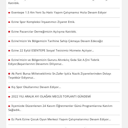
Katıldık.
Esentepe 1.5 Km Yeni Su Hattı Yapım Çalışmamız Hızla Devam Ediyor
Ezine Spor Kompleksi İnşaatımızı Ziyaret Ettik.
Ezine Pazarcılar Derneğimizin Açılışına Katıldık.
Ezine'mizin Ve Bölgemizin Tarihine Sahip Çıkmaya Devam Edeceğiz
Ezine 22 Eylül ESENTEPE Sosyal Tesisimiz Hizmete Açılıyor…
Ezine’mizin ve Bölgemizin Gururu Altınkılıç Gıda Süt A.Ş’ni Tebrik
Ediyor,Başarılarının Devamını Diliyoruz..
Ak Parti Bursa Milletvekilimiz Sn.Zafer Işık’a Nazik Ziyaretlerinden Dolayı
Teşekkür Ediyoruz..
Kış Spor Okullarımız Devam Ediyor…
2022 YILI ARALIK AYI OLAĞAN MECLİS TOPLANTI GÜNDEMİ
İlçemizde Düzenlenen 24 Kasım Öğretmenler Günü Programlarına Katılım
Sağladık..
Ez Park Ezine Çocuk Oyun Merkezi Yapım Çalışmalarımız Devam Ediyor…