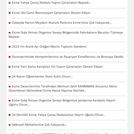
Ezine Yahya Çavuş İlkokulu Yapım Çalışmaları Başladı...
Ezine Ulu Camii Restorasyon Çalışmaları Devam Ediyor
Zübeyde Hanım Meydanı Atatürk Parkımız Ezine’mize Çok Yakışacak…
Ezine Gıda İhtisas Organize Sanayi Bölgemizde Fabrikaların Bacaları Tütmeye
Başladı..
2023 Yılı Aralık Ayı Olağan Meclis Toplantı Gündemi
Pazaryerimizde Hemşehrilerimiz ve Pazaryeri Esnaflarımız ile Biraraya Geldik.
Ezine Yeni Kamu Kampüsü Yol Yapım Çalışmaları Devam Ediyor
24 Kasım Öğretmenler Günü Kutlu Olsun…
Ezine Devecilerimiz Tarafından Merhum Salih KAHRAMAN Amcamız Adına
Düzenlenen Geleneksel Ezine Havut Hayrına Katıldık..
Ezine Gıda İhtisas Organize Sanayi Bölgemize Jandarma Karakolu Hayırlı
Uğurlu Olsun…
24 Derslikli Ezine Yahya Çavuş İlkokulumuz Hayırlı Uğurlu Olsun..
Seferşah Mahallemize Çok Yakışacak…