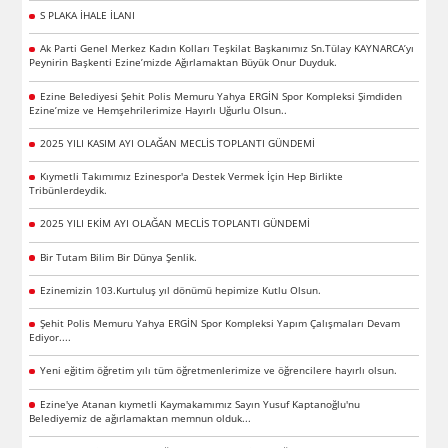
S PLAKA İHALE İLANI
Ak Parti Genel Merkez Kadın Kolları Teşkilat Başkanımız Sn.Tülay KAYNARCA’yı
Peynirin Başkenti Ezine’mizde Ağırlamaktan Büyük Onur Duyduk.
Ezine Belediyesi Şehit Polis Memuru Yahya ERGİN Spor Kompleksi Şimdiden
Ezine’mize ve Hemşehrilerimize Hayırlı Uğurlu Olsun..
2025 YILI KASIM AYI OLAĞAN MECLİS TOPLANTI GÜNDEMİ
Kıymetli Takımımız Ezinespor'a Destek Vermek İçin Hep Birlikte
Tribünlerdeydik.
2025 YILI EKİM AYI OLAĞAN MECLİS TOPLANTI GÜNDEMİ
Bir Tutam Bilim Bir Dünya Şenlik.
Ezinemizin 103.Kurtuluş yıl dönümü hepimize Kutlu Olsun.
Şehit Polis Memuru Yahya ERGİN Spor Kompleksi Yapım Çalışmaları Devam
Ediyor....
Yeni eğitim öğretim yılı tüm öğretmenlerimize ve öğrencilere hayırlı olsun.
Ezine'ye Atanan kıymetli Kaymakamımız Sayın Yusuf Kaptanoğlu'nu
Belediyemiz de ağırlamaktan memnun olduk...