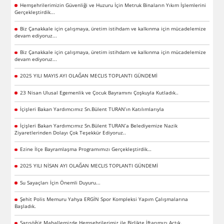
Hemşehrilerimizin Güvenliği ve Huzuru İçin Metruk Binaların Yıkım İşlemlerini
Gerçekleştirdik...
Biz Çanakkale için çalışmaya, üretim istihdam ve kalkınma için mücadelemize
devam ediyoruz...
Biz Çanakkale için çalışmaya, üretim istihdam ve kalkınma için mücadelemize
devam ediyoruz...
2025 YILI MAYIS AYI OLAĞAN MECLIS TOPLANTI GÜNDEMİ
23 Nisan Ulusal Egemenlik ve Çocuk Bayramını Çoşkuyla Kutladık..
İçişleri Bakan Yardımcımız Sn.Bülent TURAN’ın Katılımlarıyla
İçişleri Bakan Yardımcımız Sn.Bülent TURAN’a Belediyemize Nazik
Ziyaretlerinden Dolayı Çok Teşekkür Ediyoruz..
Ezine İlçe Bayramlaşma Programımızı Gerçekleştirdik…
2025 YILI NİSAN AYI OLAĞAN MECLIS TOPLANTI GÜNDEMİ
Su Sayaçları İçin Önemli Duyuru...
Şehit Polis Memuru Yahya ERGİN Spor Kompleksi Yapım Çalışmalarına
Başladık.
Sarısöğüt Mahallemizde Hemşehrilerimiz ile Birlikte İftarımızı Açtık.