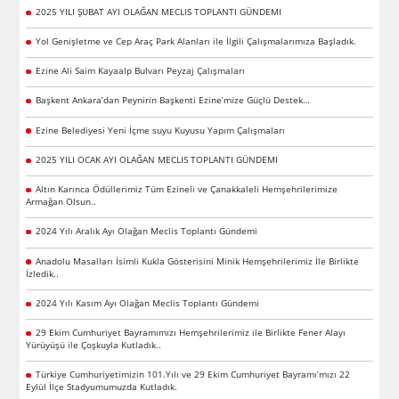
2025 YILI ŞUBAT AYI OLAĞAN MECLIS TOPLANTI GÜNDEMI
Yol Genişletme ve Cep Araç Park Alanları ile İlgili Çalışmalarımıza Başladık.
Ezine Ali Saim Kayaalp Bulvarı Peyzaj Çalışmaları
Başkent Ankara’dan Peynirin Başkenti Ezine’mize Güçlü Destek…
Ezine Belediyesi Yeni İçme suyu Kuyusu Yapım Çalışmaları
2025 YILI OCAK AYI OLAĞAN MECLIS TOPLANTI GÜNDEMI
Altın Karınca Ödüllerimiz Tüm Ezineli ve Çanakkaleli Hemşehrilerimize
Armağan Olsun..
2024 Yılı Aralık Ayı Olağan Meclis Toplantı Gündemi
Anadolu Masalları İsimli Kukla Gösterisini Minik Hemşehrilerimiz İle Birlikte
İzledik..
2024 Yılı Kasım Ayı Olağan Meclis Toplantı Gündemi
29 Ekim Cumhuriyet Bayramımızı Hemşehrilerimiz ile Birlikte Fener Alayı
Yürüyüşü ile Çoşkuyla Kutladık..
Türkiye Cumhuriyetimizin 101.Yılı ve 29 Ekim Cumhuriyet Bayramı’mızı 22
Eylül İlçe Stadyumumuzda Kutladık.