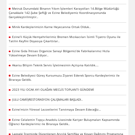
Metruk Durumdaki Binanın Yıkım İşlemleri Karayolları 14.Bölge Müdürlüğü
Çanakkale 142.Şube Şefliği ve Ezine Belediyemiz Koordinasyonunda
Gerçekleştirilmiştir..
Minik Kardeşlerimizin Karne Heyecanına Ortak Olduk..
Ezine’li Küçük Hemşehrilerimiz Bremen Mızıkacıları İsimli Tiyatro Oyunu ile
Tatilin Keyfini Doyasıya Çıkarttılar..
Ezine Gıda İhtisas Organize Sanayi Bölgemiz’de Fabrikalarımız Hızla
Yükselmeye Devam Ediyor..
Akarsu Bilişim Teknik Servis İşletmesinin Açılışına Katıldık.…
Ezine Belediyesi Güreş Kursumuzu Ziyaret Ederek Sporcu Kardeşlerimiz ile
Biraraya Geldik.
2023 YILI OCAK AYI OLAĞAN MECLİS TOPLANTI GÜNDEMİ
(ULU CAMİİ)RESTORASYON ÇALIŞMALARI BAŞLADI..
Ezine’mizin Yöresel Lezzetlerini Tanıtmaya Devam Edeceğiz…
Ezine Celalettin Topçu Anadolu Lisesinde Kariyer Buluşmaları Kapsamında
Öğrenci Kardeşlerimiz ile Biraraya Geldik..
Lapseki İlçemizde Düzenlenen Arıcılık Sertifika ve Kovan Dağıtımı Programına