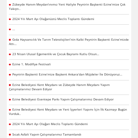
Zübeyde Hanım Meydan'ınımız Yeni Haliyle Peynirin Başkenti Ezine’mize Çok
Yakıştı..
2024 Yılı Mart Ayı Olağanüstü Meclis Toplantı Gündemi
...
Gıda Hayvancılık Ve Tarım Teknolojileri’nin Kalbi Peynirin Başkenti Ezine’mizde
Attı…
23 Nisan Ulusal Egemenlik ve Çocuk Bayramı Kutlu Olsun…
Ezine 1. Modifiye Festivali
Peynirin Başkenti Ezine’mize Başkent Ankara’dan Müjdeler İle Dönüyoruz…
Ezine Belediyesi Kent Meydanı ve Zübeyde Hanım Meydanı Yapım
Çalışmalarımız Devam Ediyor
Ezine Belediyesi Esentepe Parkı Yapım Çalışmalarımız Devam Ediyor
Ezine Belediyesi Kent Meydanı ve Yeni İşyerleri Yapımı İçin İlk Kazmayı Bugün
Vurduk..
2024 Yılı Mart Ayı Olağan Meclis Toplantı Gündemi
Sıcak Asfalt Yapım Çalışmalarımız Tamamlandı