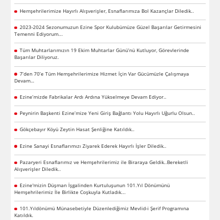
Hemşehrilerimize Hayırlı Alışverişler, Esnaflarımıza Bol Kazançlar Diledik..
2023-2024 Sezonumuzun Ezine Spor Kulubümüze Güzel Başarılar Getirmesini
Temenni Ediyorum...
Tüm Muhtarlarımızın 19 Ekim Muhtarlar Günü’nü Kutluyor, Görevlerinde
Başarılar Diliyoruz.
7’den 70’e Tüm Hemşehrilerimize Hizmet İçin Var Gücümüzle Çalışmaya
Devam…
Ezine’mizde Fabrikalar Ardı Ardına Yükselmeye Devam Ediyor..
Peynirin Başkenti Ezine’mize Yeni Giriş Bağlantı Yolu Hayırlı Uğurlu Olsun..
Gökçebayır Köyü Zeytin Hasat Şenliğine Katıldık..
Ezine Sanayi Esnaflarımızı Ziyarek Ederek Hayırlı İşler Diledik..
Pazaryeri Esnaflarımız ve Hemşehrilerimiz ile Biraraya Geldik..Bereketli
Alışverişler Diledik..
Ezine'mizin Düşman İşgalinden Kurtuluşunun 101.Yıl Dönümünü
Hemşehrilerimiz İle Birlikte Coşkuyla Kutladık...
101.Yıldönümü Münasebetiyle Düzenlediğimiz Mevlid-i Şerif Programına
Katıldık.