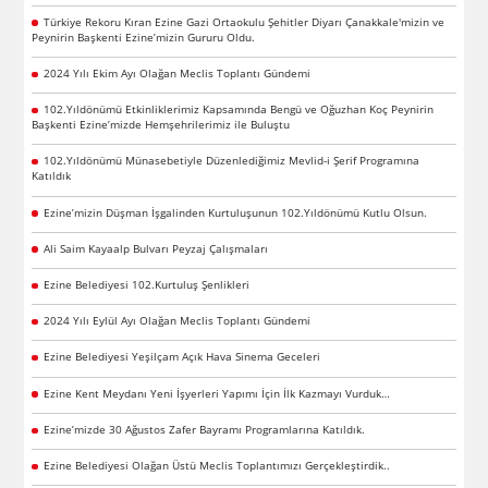
Türkiye Rekoru Kıran Ezine Gazi Ortaokulu Şehitler Diyarı Çanakkale'mizin ve
Peynirin Başkenti Ezine’mizin Gururu Oldu.
2024 Yılı Ekim Ayı Olağan Meclis Toplantı Gündemi
102.Yıldönümü Etkinliklerimiz Kapsamında Bengü ve Oğuzhan Koç Peynirin
Başkenti Ezine’mizde Hemşehrilerimiz ile Buluştu
102.Yıldönümü Münasebetiyle Düzenlediğimiz Mevlid-i Şerif Programına
Katıldık
Ezine’mizin Düşman İşgalinden Kurtuluşunun 102.Yıldönümü Kutlu Olsun.
Ali Saim Kayaalp Bulvarı Peyzaj Çalışmaları
Ezine Belediyesi 102.Kurtuluş Şenlikleri
2024 Yılı Eylül Ayı Olağan Meclis Toplantı Gündemi
Ezine Belediyesi Yeşilçam Açık Hava Sinema Geceleri
Ezine Kent Meydanı Yeni İşyerleri Yapımı İçin İlk Kazmayı Vurduk…
Ezine’mizde 30 Ağustos Zafer Bayramı Programlarına Katıldık.
Ezine Belediyesi Olağan Üstü Meclis Toplantımızı Gerçekleştirdik..