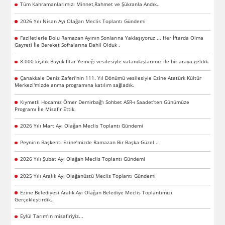
Tüm Kahramanlarımızı Minnet,Rahmet ve Şükranla Andık..
2026 Yılı Nisan Ayı Olağan Meclis Toplantı Gündemi
Faziletlerle Dolu Ramazan Ayının Sonlarına Yaklaşıyoruz ... Her İftarda Olma
Gayreti İle Bereket Sofralarına Dahil Olduk .
8.000 kişilik Büyük İftar Yemeği vesilesiyle vatandaşlarımız ile bir araya geldik.
Çanakkale Deniz Zaferi'nin 111. Yıl Dönümü vesilesiyle Ezine Atatürk Kültür
Merkezi'mizde anma programına katılım sağladık.
Kıymetli Hocamız Ömer Demirbağ'ı Sohbet ASR-ı Saadet'ten Günümüze
Programı İle Misafir Ettik.
2026 Yılı Mart Ayı Olağan Meclis Toplantı Gündemi
Peynirin Başkenti Ezine’mizde Ramazan Bir Başka Güzel ..
2026 Yılı Şubat Ayı Olağan Meclis Toplantı Gündemi
2025 Yılı Aralık Ayı Olağanüstü Meclis Toplantı Gündemi
Ezine Belediyesi Aralık Ayı Olağan Belediye Meclis Toplantımızı
Gerçekleştirdik..
Eylül Tarım'ın misafiriyiz...