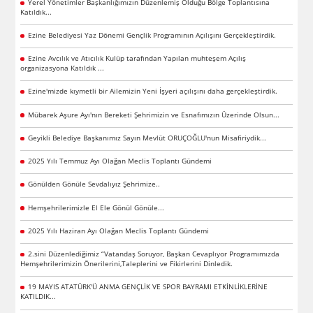
Yerel Yönetimler Başkanlığımızın Düzenlemiş Olduğu Bölge Toplantısına
Katıldık...
Ezine Belediyesi Yaz Dönemi Gençlik Programının Açılışını Gerçekleştirdik.
Ezine Avcılık ve Atıcılık Kulüp tarafından Yapılan muhteşem Açılış
organizasyona Katıldık ...
Ezine'mizde kıymetli bir Ailemizin Yeni İşyeri açılışını daha gerçekleştirdik.
Mübarek Aşure Ayı'nın Bereketi Şehrimizin ve Esnafımızın Üzerinde Olsun...
Geyikli Belediye Başkanımız Sayın Mevlüt ORUÇOĞLU'nun Misafiriydik...
2025 Yılı Temmuz Ayı Olağan Meclis Toplantı Gündemi
Gönülden Gönüle Sevdalıyız Şehrimize..
Hemşehrilerimizle El Ele Gönül Gönüle...
2025 Yılı Haziran Ayı Olağan Meclis Toplantı Gündemi
2.sini Düzenlediğimiz “Vatandaş Soruyor, Başkan Cevaplıyor Programımızda
Hemşehrilerimizin Önerilerini,Taleplerini ve Fikirlerini Dinledik.
19 MAYIS ATATÜRK'Ü ANMA GENÇLİK VE SPOR BAYRAMI ETKİNLİKLERİNE
KATILDIK...