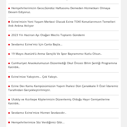
Hemşehrilerimizin Gece,Gündüz Haftasonu Demeden Hizmetkarı Olmaya
Devam Ediyoruz.
Ezine’mizin Yeni Yaşam Merkezi Olacak Ezine TOKİ Konutlarımızın Temelleri
Ardı Ardına Atılıyor
2023 Yılı Haziran Ayı Olağan Meclis Toplantı Gündemi
Sevdamız Ezine’miz İçin Canla Başla…
19 Mayıs Atatürk'ü Anma Gençlik Ve Spor Bayramımız Kutlu Olsun..
Cumhuriyet Anaokulumuzun Düzenlediği Okul Öncesi Bilim Şenliği Programına
Katıldık..
Ezine’mize Yakıştımı… Çok Yakıştı.
Ezine Dev Kamu Kampüsümüzün Yapım İhalesi Dün Çanakkale İl Özel İdaremiz
Tarafından Gerçekleştirilmiştir.
Uluköy ve Kızıltepe Köylerimizin Düzenlemiş Olduğu Hayır Cemiyetlerine
Katıldık..
Sevdamız Ezine’mize Hizmet Sevdasıdır..
Hemşehrilerimize Söz Verdiğimiz Gibi...