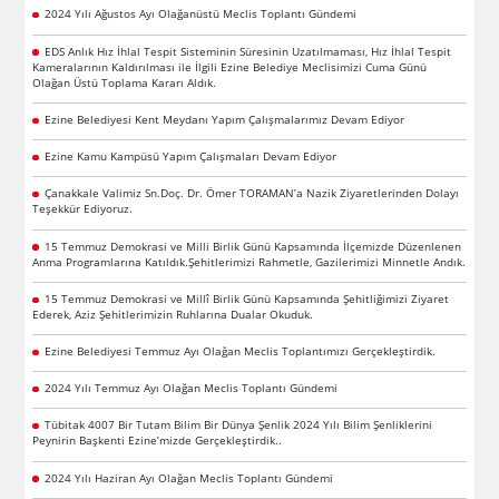
2024 Yılı Ağustos Ayı Olağanüstü Meclis Toplantı Gündemi
EDS Anlık Hız İhlal Tespit Sisteminin Süresinin Uzatılmaması, Hız İhlal Tespit
Kameralarının Kaldırılması ile İlgili Ezine Belediye Meclisimizi Cuma Günü
Olağan Üstü Toplama Kararı Aldık.
Ezine Belediyesi Kent Meydanı Yapım Çalışmalarımız Devam Ediyor
Ezine Kamu Kampüsü Yapım Çalışmaları Devam Ediyor
Çanakkale Valimiz Sn.Doç. Dr. Ömer TORAMAN’a Nazik Ziyaretlerinden Dolayı
Teşekkür Ediyoruz.
15 Temmuz Demokrasi ve Milli Birlik Günü Kapsamında İlçemizde Düzenlenen
Anma Programlarına Katıldık.Şehitlerimizi Rahmetle, Gazilerimizi Minnetle Andık.
15 Temmuz Demokrasi ve Millî Birlik Günü Kapsamında Şehitliğimizi Ziyaret
Ederek, Aziz Şehitlerimizin Ruhlarına Dualar Okuduk.
Ezine Belediyesi Temmuz Ayı Olağan Meclis Toplantımızı Gerçekleştirdik.
2024 Yılı Temmuz Ayı Olağan Meclis Toplantı Gündemi
Tübitak 4007 Bir Tutam Bilim Bir Dünya Şenlik 2024 Yılı Bilim Şenliklerini
Peynirin Başkenti Ezine’mizde Gerçekleştirdik..
2024 Yılı Haziran Ayı Olağan Meclis Toplantı Gündemi