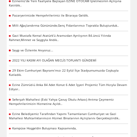
Ezinemiz’de Yeni Faaliyete Başlayan EZİNE OTOCAM İşletmesinin Açılışına
Katıldık..
Pazaryerimizde Hemşehrilerimiz ile Biraraya Geldik.
Milli Ağaçlandırma Günününde,Genç Fidanlarımızı Toprakla Buluşturduk..
Gazi Mustafa Kemal Atatürk’ü Aramızdan Ayrılışının 84.üncü Yılında
Rahmet,Minnet ve Saygıyla Andık..
Saygı ve Özlemle Anıyoruz...
2022 YILI KASIM AYI OLAĞAN MECLİS TOPLANTI GÜNDEMİ
29 Ekim Cumhuriyet Bayramı’mızı 22 Eylül İlçe Stadyumumuzda Coşkuyla
Kutladık.
Ezine Zümrüd-ü Anka 84 Adet Konut 6 Adet İşyeri Projemiz Tüm Hızıyla Devam
Ediyor..
Seferşah Mahallesi (Eski Yahya Çavuş Okulu Arkası) Arıtma Çeşmemiz
Hemşehrilerimizin Hizmetine Açıldı..
Ezine Belediyemiz Tarafından Yapımı Tamamlanan Cumhuriyet ve Gazi
Mahallesi Muhtarlıklarımızın Hizmet Binalarının Açılışlarını Gerçekleştirdik..
Kampüse Hoşgeldin Buluşması Kapsamında,