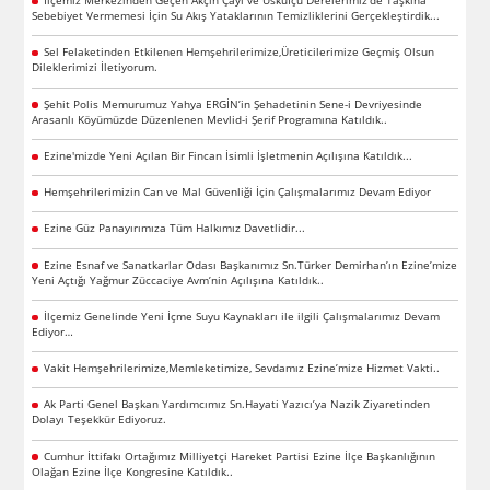
İlçemiz Merkezinden Geçen Akçin Çayı ve Üsküfçü Derelerimiz’de Taşkına
Sebebiyet Vermemesi İçin Su Akış Yataklarının Temizliklerini Gerçekleştirdik...
Sel Felaketinden Etkilenen Hemşehrilerimize,Üreticilerimize Geçmiş Olsun
Dileklerimizi İletiyorum.
Şehit Polis Memurumuz Yahya ERGİN’in Şehadetinin Sene-i Devriyesinde
Arasanlı Köyümüzde Düzenlenen Mevlid-i Şerif Programına Katıldık..
Ezine'mizde Yeni Açılan Bir Fincan İsimli İşletmenin Açılışına Katıldık...
Hemşehrilerimizin Can ve Mal Güvenliği İçin Çalışmalarımız Devam Ediyor
Ezine Güz Panayırımıza Tüm Halkımız Davetlidir...
Ezine Esnaf ve Sanatkarlar Odası Başkanımız Sn.Türker Demirhan’ın Ezine’mize
Yeni Açtığı Yağmur Züccaciye Avm’nin Açılışına Katıldık..
İlçemiz Genelinde Yeni İçme Suyu Kaynakları ile ilgili Çalışmalarımız Devam
Ediyor…
Vakit Hemşehrilerimize,Memleketimize, Sevdamız Ezine’mize Hizmet Vakti..
Ak Parti Genel Başkan Yardımcımız Sn.Hayati Yazıcı’ya Nazik Ziyaretinden
Dolayı Teşekkür Ediyoruz.
Cumhur İttifakı Ortağımız Milliyetçi Hareket Partisi Ezine İlçe Başkanlığının
Olağan Ezine İlçe Kongresine Katıldık..