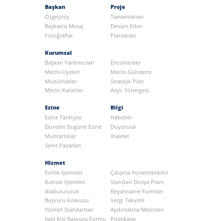
Başkan
Proje
Özgeçmiş
Tamamlanan
Başkan'a Mesaj
Devam Eden
Fotoğraflar
Planlanan
Kurumsal
Başkan Yardımcıları
Encümenler
Meclis Üyeleri
Meclis Gündemi
Müdürlükler
Stratejik Plan
Meclis Kararları
Arşiv Yönergesi
Ezine
Bilgi
Ezine Tarihçesi
Haberler
Dünden Bugüne Ezine
Duyurular
Muhtarlıklar
İhaleler
Semt Pazarları
Hizmet
Evlilik İşlemleri
Çalışma Yönetmelikleri
Ruhsat İşlemleri
Standart Dosya Planı
Arabuluculuk
Beyanname Formları
Başvuru Kılavuzu
Vergi Takvimi
Hizmet Standartları
Aydınlatma Metinleri
İlgili Kişi Başvuru Formu
Politikalar