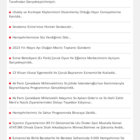
Tarafından Gerçekleştirilmiştir.
Uluköy ve Kızıltepe Köylerimizin Düzenlemiş Olduğu Hayır Cemiyetlerine
Katıldık..
Sevdamız Ezine’mize Hizmet Sevdasıdır..
Hemşehrilerimize Söz Verdiğimiz Gibi...
2023 Yılı Mayıs Ayı Olağan Meclis Toplantı Gündemi
Ezine Belediyesi (Ez Park) Çocuk Oyun Ve Eğlence Merkezimizin Açılışını
Gerçekleştirdik..
23 Nisan Ulusal Egemenlik Ve Çocuk Bayramını Ezinemiz'de Kutladık..
Ak Parti Çanakkale Milletvekilimiz Sn.Jülide İskenderoğlu’nun Katılımlarıyla
Bayramlaşma Programımızı Gerçekleştirdik.
Ak Parti Çanakkale Milletvekili Adayımız Sn.Ayhan Gider’e ve Sn.Halil Zahit
Mert’e Nazik Ziyaretlerinden Dolayı Teşekkür Ediyoruz..
Hemşehrilerimiz ile Sahur Programında Biraraya Geldik..
İlçemizi Ziyaretlerinin 89.Yıl Dönümün’de Ulu Önder Gazi Mustafa Kemal
ATATÜRK Olmak Üzere Silah Arkadaşlarını Minnet,Rahmet ve Şükranla Andık..
Ezinemiz’de Birlik Beraberlik Ve Bereket Soframızda 9.000 Hemşehrimiz İle