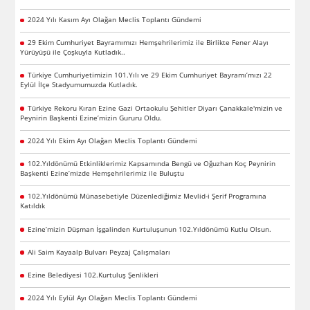
2024 Yılı Kasım Ayı Olağan Meclis Toplantı Gündemi
29 Ekim Cumhuriyet Bayramımızı Hemşehrilerimiz ile Birlikte Fener Alayı
Yürüyüşü ile Çoşkuyla Kutladık..
Türkiye Cumhuriyetimizin 101.Yılı ve 29 Ekim Cumhuriyet Bayramı’mızı 22
Eylül İlçe Stadyumumuzda Kutladık.
Türkiye Rekoru Kıran Ezine Gazi Ortaokulu Şehitler Diyarı Çanakkale'mizin ve
Peynirin Başkenti Ezine’mizin Gururu Oldu.
2024 Yılı Ekim Ayı Olağan Meclis Toplantı Gündemi
102.Yıldönümü Etkinliklerimiz Kapsamında Bengü ve Oğuzhan Koç Peynirin
Başkenti Ezine’mizde Hemşehrilerimiz ile Buluştu
102.Yıldönümü Münasebetiyle Düzenlediğimiz Mevlid-i Şerif Programına
Katıldık
Ezine’mizin Düşman İşgalinden Kurtuluşunun 102.Yıldönümü Kutlu Olsun.
Ali Saim Kayaalp Bulvarı Peyzaj Çalışmaları
Ezine Belediyesi 102.Kurtuluş Şenlikleri
2024 Yılı Eylül Ayı Olağan Meclis Toplantı Gündemi