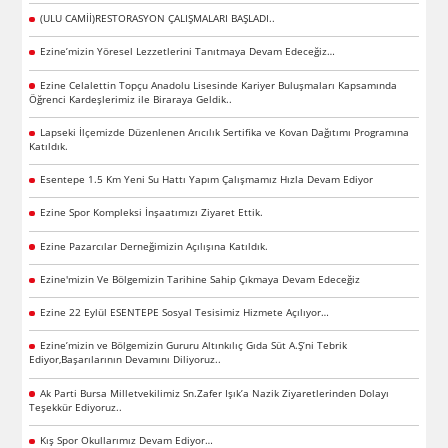
(ULU CAMİİ)RESTORASYON ÇALIŞMALARI BAŞLADI..
Ezine’mizin Yöresel Lezzetlerini Tanıtmaya Devam Edeceğiz…
Ezine Celalettin Topçu Anadolu Lisesinde Kariyer Buluşmaları Kapsamında
Öğrenci Kardeşlerimiz ile Biraraya Geldik..
Lapseki İlçemizde Düzenlenen Arıcılık Sertifika ve Kovan Dağıtımı Programına
Katıldık.
Esentepe 1.5 Km Yeni Su Hattı Yapım Çalışmamız Hızla Devam Ediyor
Ezine Spor Kompleksi İnşaatımızı Ziyaret Ettik.
Ezine Pazarcılar Derneğimizin Açılışına Katıldık.
Ezine'mizin Ve Bölgemizin Tarihine Sahip Çıkmaya Devam Edeceğiz
Ezine 22 Eylül ESENTEPE Sosyal Tesisimiz Hizmete Açılıyor…
Ezine’mizin ve Bölgemizin Gururu Altınkılıç Gıda Süt A.Ş’ni Tebrik
Ediyor,Başarılarının Devamını Diliyoruz..
Ak Parti Bursa Milletvekilimiz Sn.Zafer Işık’a Nazik Ziyaretlerinden Dolayı
Teşekkür Ediyoruz..
Kış Spor Okullarımız Devam Ediyor…