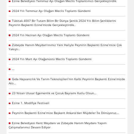
Ezine Belediyesi Temmuz Ayı Olağan Meclis Toplantımızı Gerçekleştirdik.
2024 Yılı Temmuz Ayı Olağan Meclis Toplantı Gündemi
Tübitak 4007 Bir Tutam Bilim Bir Dünya Şenlik 2024 Yılı Bilim Şenliklerini
Peynirin Başkenti Ezine’mizde Gerçekleştirdik..
2024 Yılı Haziran Ayı Olağan Meclis Toplantı Gündemi
Zübeyde Hanım Meydan'ınımız Yeni Haliyle Peynirin Başkenti Ezine’mize Çok
Yakıştı..
2024 Yılı Mart Ayı Olağanüstü Meclis Toplantı Gündemi
...
Gıda Hayvancılık Ve Tarım Teknolojileri’nin Kalbi Peynirin Başkenti Ezine’mizde
Attı…
23 Nisan Ulusal Egemenlik ve Çocuk Bayramı Kutlu Olsun…
Ezine 1. Modifiye Festivali
Peynirin Başkenti Ezine’mize Başkent Ankara’dan Müjdeler İle Dönüyoruz…
Ezine Belediyesi Kent Meydanı ve Zübeyde Hanım Meydanı Yapım
Çalışmalarımız Devam Ediyor