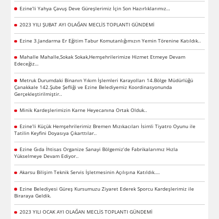
Ezine’li Yahya Çavuş Deve Güreşlerimiz İçin Son Hazırlıklarımız…
2023 YILI ŞUBAT AYI OLAĞAN MECLİS TOPLANTI GÜNDEMİ
Ezine 3.Jandarma Er Eğitim Tabur Komutanlığımızın Yemin Törenine Katıldık..
Mahalle Mahalle,Sokak Sokak,Hemşehrilerimize Hizmet Etmeye Devam
Edeceğiz…
Metruk Durumdaki Binanın Yıkım İşlemleri Karayolları 14.Bölge Müdürlüğü
Çanakkale 142.Şube Şefliği ve Ezine Belediyemiz Koordinasyonunda
Gerçekleştirilmiştir..
Minik Kardeşlerimizin Karne Heyecanına Ortak Olduk..
Ezine’li Küçük Hemşehrilerimiz Bremen Mızıkacıları İsimli Tiyatro Oyunu ile
Tatilin Keyfini Doyasıya Çıkarttılar..
Ezine Gıda İhtisas Organize Sanayi Bölgemiz’de Fabrikalarımız Hızla
Yükselmeye Devam Ediyor..
Akarsu Bilişim Teknik Servis İşletmesinin Açılışına Katıldık.…
Ezine Belediyesi Güreş Kursumuzu Ziyaret Ederek Sporcu Kardeşlerimiz ile
Biraraya Geldik.
2023 YILI OCAK AYI OLAĞAN MECLİS TOPLANTI GÜNDEMİ