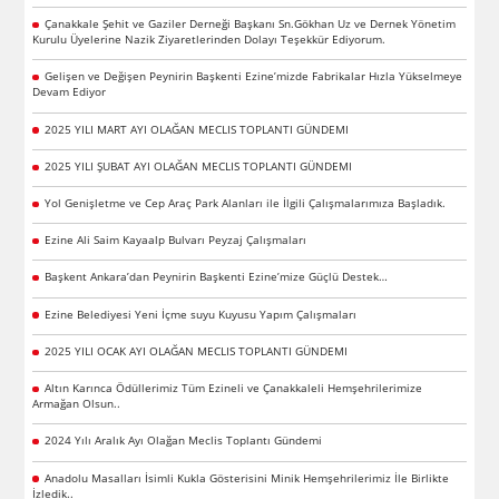
Çanakkale Şehit ve Gaziler Derneği Başkanı Sn.Gökhan Uz ve Dernek Yönetim
Kurulu Üyelerine Nazik Ziyaretlerinden Dolayı Teşekkür Ediyorum.
Gelişen ve Değişen Peynirin Başkenti Ezine’mizde Fabrikalar Hızla Yükselmeye
Devam Ediyor
2025 YILI MART AYI OLAĞAN MECLIS TOPLANTI GÜNDEMI
2025 YILI ŞUBAT AYI OLAĞAN MECLIS TOPLANTI GÜNDEMI
Yol Genişletme ve Cep Araç Park Alanları ile İlgili Çalışmalarımıza Başladık.
Ezine Ali Saim Kayaalp Bulvarı Peyzaj Çalışmaları
Başkent Ankara’dan Peynirin Başkenti Ezine’mize Güçlü Destek…
Ezine Belediyesi Yeni İçme suyu Kuyusu Yapım Çalışmaları
2025 YILI OCAK AYI OLAĞAN MECLIS TOPLANTI GÜNDEMI
Altın Karınca Ödüllerimiz Tüm Ezineli ve Çanakkaleli Hemşehrilerimize
Armağan Olsun..
2024 Yılı Aralık Ayı Olağan Meclis Toplantı Gündemi
Anadolu Masalları İsimli Kukla Gösterisini Minik Hemşehrilerimiz İle Birlikte
İzledik..