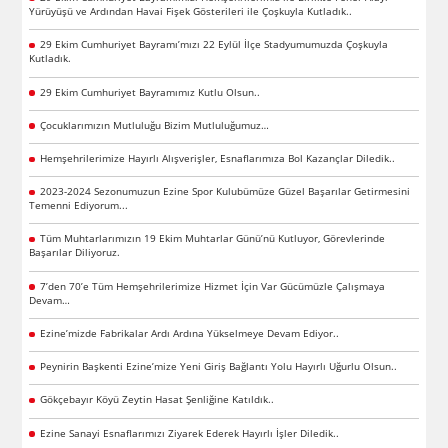
Yürüyüşü ve Ardından Havai Fişek Gösterileri ile Çoşkuyla Kutladık..
29 Ekim Cumhuriyet Bayramı’mızı 22 Eylül İlçe Stadyumumuzda Çoşkuyla
Kutladık.
29 Ekim Cumhuriyet Bayramımız Kutlu Olsun..
Çocuklarımızın Mutluluğu Bizim Mutluluğumuz…
Hemşehrilerimize Hayırlı Alışverişler, Esnaflarımıza Bol Kazançlar Diledik..
2023-2024 Sezonumuzun Ezine Spor Kulubümüze Güzel Başarılar Getirmesini
Temenni Ediyorum...
Tüm Muhtarlarımızın 19 Ekim Muhtarlar Günü’nü Kutluyor, Görevlerinde
Başarılar Diliyoruz.
7’den 70’e Tüm Hemşehrilerimize Hizmet İçin Var Gücümüzle Çalışmaya
Devam…
Ezine’mizde Fabrikalar Ardı Ardına Yükselmeye Devam Ediyor..
Peynirin Başkenti Ezine’mize Yeni Giriş Bağlantı Yolu Hayırlı Uğurlu Olsun..
Gökçebayır Köyü Zeytin Hasat Şenliğine Katıldık..
Ezine Sanayi Esnaflarımızı Ziyarek Ederek Hayırlı İşler Diledik..