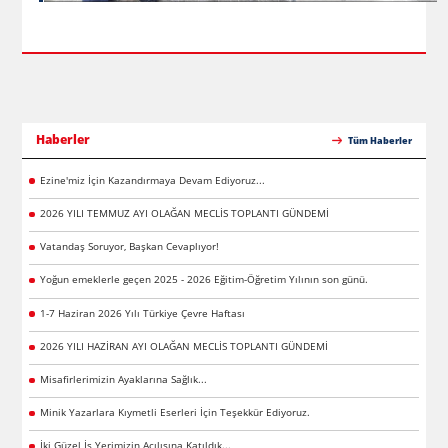
Haberler
Tüm Haberler
Ezine'miz İçin Kazandırmaya Devam Ediyoruz...
2026 YILI TEMMUZ AYI OLAĞAN MECLİS TOPLANTI GÜNDEMİ
Vatandaş Soruyor, Başkan Cevaplıyor!
Yoğun emeklerle geçen 2025 - 2026 Eğitim-Öğretim Yılının son günü.
1-7 Haziran 2026 Yılı Türkiye Çevre Haftası
2026 YILI HAZİRAN AYI OLAĞAN MECLİS TOPLANTI GÜNDEMİ
Misafirlerimizin Ayaklarına Sağlık...
Minik Yazarlara Kıymetli Eserleri İçin Teşekkür Ediyoruz.
İki Güzel İş Yerimizin Açılışına Katıldık...