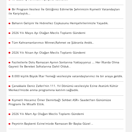
Bir Program Vesilesi İle Gittiğimiz Edirne'de Şehrimizin Kıymetli Vatandaşları
ile Karşılaştık...
Baharın Gelişini Ve Hıdırellez Coşkusunu Hemşehrilerimizle Yaşadık.
2026 Yılı Mayıs Ayı Olağan Meclis Toplantı Gündemi
Tüm Kahramanlarımızı Minnet,Rahmet ve Şükranla Andık..
2026 Yılı Nisan Ayı Olağan Meclis Toplantı Gündemi
Faziletlerle Dolu Ramazan Ayının Sonlarına Yaklaşıyoruz ... Her İftarda Olma
Gayreti İle Bereket Sofralarına Dahil Olduk .
8.000 kişilik Büyük İftar Yemeği vesilesiyle vatandaşlarımız ile bir araya geldik.
Çanakkale Deniz Zaferi'nin 111. Yıl Dönümü vesilesiyle Ezine Atatürk Kültür
Merkezi'mizde anma programına katılım sağladık.
Kıymetli Hocamız Ömer Demirbağ'ı Sohbet ASR-ı Saadet'ten Günümüze
Programı İle Misafir Ettik.
2026 Yılı Mart Ayı Olağan Meclis Toplantı Gündemi
Peynirin Başkenti Ezine’mizde Ramazan Bir Başka Güzel ..