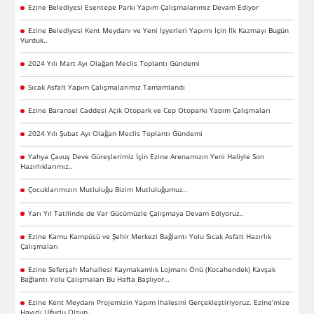
Ezine Belediyesi Esentepe Parkı Yapım Çalışmalarımız Devam Ediyor
Ezine Belediyesi Kent Meydanı ve Yeni İşyerleri Yapımı İçin İlk Kazmayı Bugün
Vurduk..
2024 Yılı Mart Ayı Olağan Meclis Toplantı Gündemi
Sıcak Asfalt Yapım Çalışmalarımız Tamamlandı
Ezine Baransel Caddesi Açık Otopark ve Cep Otoparkı Yapım Çalışmaları
2024 Yılı Şubat Ayı Olağan Meclis Toplantı Gündemi
Yahya Çavuş Deve Güreşlerimiz İçin Ezine Arenamızın Yeni Haliyle Son
Hazırlıklarımız..
Çocuklarımızın Mutluluğu Bizim Mutluluğumuz..
Yarı Yıl Tatilinde de Var Gücümüzle Çalışmaya Devam Ediyoruz..
Ezine Kamu Kampüsü ve Şehir Merkezi Bağlantı Yolu Sıcak Asfalt Hazırlık
Çalışmaları
Ezine Seferşah Mahallesi Kaymakamlık Lojmanı Önü (Kocahendek) Kavşak
Bağlantı Yolu Çalışmaları Bu Hafta Başlıyor…
Ezine Kent Meydanı Projemizin Yapım İhalesini Gerçekleştiriyoruz. Ezine’mize
Hayırlı Uğurlu Olsun..