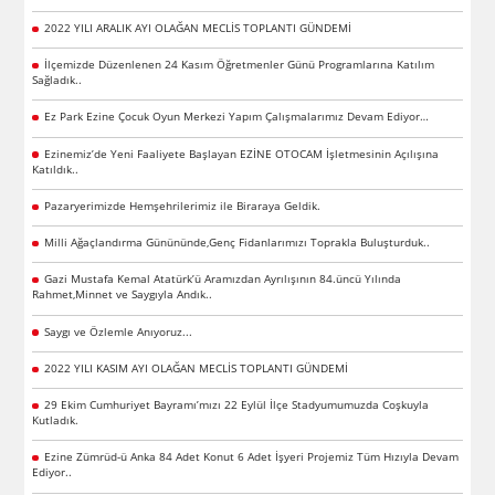
2022 YILI ARALIK AYI OLAĞAN MECLİS TOPLANTI GÜNDEMİ
İlçemizde Düzenlenen 24 Kasım Öğretmenler Günü Programlarına Katılım
Sağladık..
Ez Park Ezine Çocuk Oyun Merkezi Yapım Çalışmalarımız Devam Ediyor…
Ezinemiz’de Yeni Faaliyete Başlayan EZİNE OTOCAM İşletmesinin Açılışına
Katıldık..
Pazaryerimizde Hemşehrilerimiz ile Biraraya Geldik.
Milli Ağaçlandırma Günününde,Genç Fidanlarımızı Toprakla Buluşturduk..
Gazi Mustafa Kemal Atatürk’ü Aramızdan Ayrılışının 84.üncü Yılında
Rahmet,Minnet ve Saygıyla Andık..
Saygı ve Özlemle Anıyoruz...
2022 YILI KASIM AYI OLAĞAN MECLİS TOPLANTI GÜNDEMİ
29 Ekim Cumhuriyet Bayramı’mızı 22 Eylül İlçe Stadyumumuzda Coşkuyla
Kutladık.
Ezine Zümrüd-ü Anka 84 Adet Konut 6 Adet İşyeri Projemiz Tüm Hızıyla Devam
Ediyor..