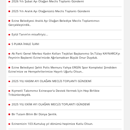
2026 Yılı Şubat Ayı Olağan Meclis Toplantı Gündemi
2025 Yılı Aralık Ayı Olağanüstü Meclis Toplantı Gündemi
Ezine Belediyesi Aralık Ayı Olağan Belediye Meclis Toplantımızı
Gerçekleştirdik..
Eylül Tarım'ın misafiriyiz...
S PLAKA İHALE İLANI
Ak Parti Genel Merkez Kadın Kolları Teşkilat Başkanımız Sn.Tülay KAYNARCA’yı
Peynirin Başkenti Ezine’mizde Ağırlamaktan Büyük Onur Duyduk.
Ezine Belediyesi Şehit Polis Memuru Yahya ERGİN Spor Kompleksi Şimdiden
Ezine’mize ve Hemşehrilerimize Hayırlı Uğurlu Olsun..
2025 YILI KASIM AYI OLAĞAN MECLİS TOPLANTI GÜNDEMİ
Kıymetli Takımımız Ezinespor'a Destek Vermek İçin Hep Birlikte
Tribünlerdeydik.
2025 YILI EKİM AYI OLAĞAN MECLİS TOPLANTI GÜNDEMİ
Bir Tutam Bilim Bir Dünya Şenlik.
Ezinemizin 103.Kurtuluş yıl dönümü hepimize Kutlu Olsun.