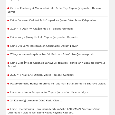
Gazi ve Cumhuriyet Mahalleleri Kilit Parke Taşı Yapım Çalışmaları Devam
Ediyor
Ezine Baransel Caddesi Açık Otopark ve Çevre Düzenleme Çalışmaları
2024 Yılı Ocak Ayı Olağan Meclis Toplantı Gündemi
Ezine Yahya Çavuş İlkokulu Yapım Çalışmaları Başladı...
Ezine Ulu Camii Restorasyon Çalışmaları Devam Ediyor
Zübeyde Hanım Meydanı Atatürk Parkımız Ezine’mize Çok Yakışacak…
Ezine Gıda İhtisas Organize Sanayi Bölgemizde Fabrikaların Bacaları Tütmeye
Başladı..
2023 Yılı Aralık Ayı Olağan Meclis Toplantı Gündemi
Pazaryerimizde Hemşehrilerimiz ve Pazaryeri Esnaflarımız ile Biraraya Geldik.
Ezine Yeni Kamu Kampüsü Yol Yapım Çalışmaları Devam Ediyor
24 Kasım Öğretmenler Günü Kutlu Olsun…
Ezine Devecilerimiz Tarafından Merhum Salih KAHRAMAN Amcamız Adına
Düzenlenen Geleneksel Ezine Havut Hayrına Katıldık..