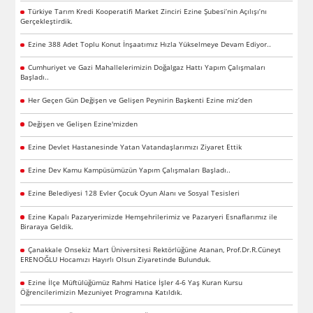
Türkiye Tarım Kredi Kooperatifi Market Zinciri Ezine Şubesi’nin Açılışı’nı
Gerçekleştirdik.
Ezine 388 Adet Toplu Konut İnşaatımız Hızla Yükselmeye Devam Ediyor..
Cumhuriyet ve Gazi Mahallelerimizin Doğalgaz Hattı Yapım Çalışmaları
Başladı..
Her Geçen Gün Değişen ve Gelişen Peynirin Başkenti Ezine miz’den
Değişen ve Gelişen Ezine'mizden
Ezine Devlet Hastanesinde Yatan Vatandaşlarımızı Ziyaret Ettik
Ezine Dev Kamu Kampüsümüzün Yapım Çalışmaları Başladı..
Ezine Belediyesi 128 Evler Çocuk Oyun Alanı ve Sosyal Tesisleri
Ezine Kapalı Pazaryerimizde Hemşehrilerimiz ve Pazaryeri Esnaflarımız ile
Biraraya Geldik.
Çanakkale Onsekiz Mart Üniversitesi Rektörlüğüne Atanan, Prof.Dr.R.Cüneyt
ERENOĞLU Hocamızı Hayırlı Olsun Ziyaretinde Bulunduk.
Ezine İlçe Müftülüğümüz Rahmi Hatice İşler 4-6 Yaş Kuran Kursu
Öğrencilerimizin Mezuniyet Programına Katıldık.