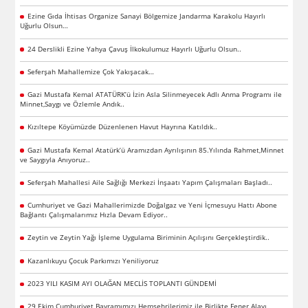
Ezine Gıda İhtisas Organize Sanayi Bölgemize Jandarma Karakolu Hayırlı
Uğurlu Olsun…
24 Derslikli Ezine Yahya Çavuş İlkokulumuz Hayırlı Uğurlu Olsun..
Seferşah Mahallemize Çok Yakışacak…
Gazi Mustafa Kemal ATATÜRK’ü İzin Asla Silinmeyecek Adlı Anma Programı ile
Minnet,Saygı ve Özlemle Andık..
Kızıltepe Köyümüzde Düzenlenen Havut Hayrına Katıldık..
Gazi Mustafa Kemal Atatürk’ü Aramızdan Ayrılışının 85.Yılında Rahmet,Minnet
ve Saygıyla Anıyoruz..
Seferşah Mahallesi Aile Sağlığı Merkezi İnşaatı Yapım Çalışmaları Başladı..
Cumhuriyet ve Gazi Mahallerimizde Doğalgaz ve Yeni İçmesuyu Hattı Abone
Bağlantı Çalışmalarımız Hızla Devam Ediyor..
Zeytin ve Zeytin Yağı İşleme Uygulama Biriminin Açılışını Gerçekleştirdik..
Kazanlıkuyu Çocuk Parkımızı Yeniliyoruz
2023 YILI KASIM AYI OLAĞAN MECLİS TOPLANTI GÜNDEMİ
29 Ekim Cumhuriyet Bayramımızı Hemşehrilerimiz ile Birlikte Fener Alayı