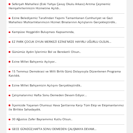
Seferşah Mahallesi (Eski Yahya Çavuş Okulu Arkası) Arıtma Çeşmemiz
Hemşehrilerimizin Hizmetine Açıldı..
Ezine Belediyemiz Tarafından Yapımı Tamamlanan Cumhuriyet ve Gazi
Mahallesi Muhtarlıklarımızın Hizmet Binalarının Açılışlarını Gerçekleştirdik..
Kampüse Hoşgeldin Buluşması Kapsamında,
EZ PARK ÇOCUK OYUN MERKEZİ EZİNE’MİZE HAYIRLI UĞURLU OLSUN…
Günümüz Aydın İşlerimiz Bol ve Bereketli Olsun..
Ezine Millet Bahçemiz Açılıyor..
15 Temmuz Demokrasi ve Milli Birlik Günü Dolayısıyla Düzenlenen Programa
Katıldık.
Ezine Millet Bahçemizin Açılışını Gerçekleştirdik..
Çalışmalarımız Hafta Sonu Demeden Devam Ediyor...
İlçemizde Yaşanan Olumsuz Hava Şartlarına Karşı Tüm Ekip ve Ekipmanlarımız
ile Birlikte Sahadaydık.
30 Ağustos Zafer Bayramımız Kutlu Olsun..
GECE GÜNDÜZ,HAFTA SONU DEMEDEN ÇALIŞMAYA DEVAM…