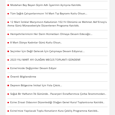
Modahan Bay Bayan Giyim Adlı İşyerinin Açılışına Katıldık.
Tüm Sağlık Çalışanlarımızın 14 Mart Tıp Bayramı Kutlu Olsun...
12 Mart İstiklal Marşımızın Kabulünün 102.Yıl Dönümü ve Mehmet Akif Ersoy'u
Anma Günü Münasebetiyle Düzenlenen Programa Katıldık.
Hemşehrilerimizin Her Daim Hizmetkarı Olmaya Devam Edeceğiz…
8 Mart Dünya Kadınlar Günü Kutlu Olsun..
Seçimler İçin Değil Gelecek İçin Çalışmaya Devam Ediyoruz...
2023 YILI MART AYI OLAĞAN MECLİS TOPLANTI GÜNDEMİ
Ezine'mizde Değişimler Devam Ediyor
Önemli Bilgilendirme
Deprem Bölgesine İntikal İçin Yola Çıktık...
Soğuk Bir Haftanın İlk Gününde.. Pazaryeri Esnaflarımıza Çorba İkramımızdan..
Ezine Ziraat Odasının Düzenlediği Olağan Genel Kurul Toplantısına Katıldık..
Ezine’mize Yapılacak Toplu Konutların Kura Çekiliş Programına Katıldık..