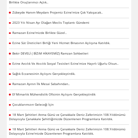
Birlikte Oruçlarımızı Açtık..
Zübeyde Hanım Meydanı Projemiz Ezine’mize Çok Yakışacak..
2023 Yılı Nisan Ayı Olağan Meclis Toplantı Gündemi
Ramazan Ezine'mizde Birlikte Güzel..
Ezine Süt Üreticileri Birliği Yeni Hizmet Binasının Açılışına Katıldık.
Bekir DEVELİ ( BİZiM HİKAYEMİZ) Ramzan Sohbetleri
Ezine Avcılık Ve Atıcılık Sosyal Tesisleri Ezine’mize Hayırlı Uğurlu Olsun..
Sağlık Eczanesinin Açılışını Gerçekleştirdik.
Ramazan Ayının İlk Mesai Sabahından..
Ef Mimarlık Mühendislik Ofisinin Açılışını Gerçekleştirdik
Çocuklarımızın Geleceği İçin
18 Mart Şehitleri Anma Günü ve Çanakkale Deniz Zaferimizin 108.Yıldönümü
Dolayısıyla Çanakkale Şehitliğimizde Düzenlenen Programlara Katıldık.
18 Mart Şehitleri Anma Günü ve Çanakkale Deniz Zaferimizin 108.Yıldönümü
Dolayısıyla Ezine'mizde Düzenlenen Programlara Katıldık.