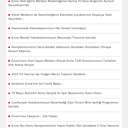
Ezine Halk Eğitim Merkezi Müdürlüğünün Karma Yıl Sonu Sergisinin Açılışını
Gerçekleştirdik.
Kültür Merkezin de Düzenlediğimiz Etkinlikte Çocuklarımız Doyasıya Vakit
Geçirdiler...
Depremzede Vatandaşlarımızın Her Zaman Yanındayız
Ezine Meslek Yüksekokulumuzun Mezuniyet Törenine Katıldık.
Hemşehrilerimizin Gece,Gündüz Haftasonu Demeden Hizmetkarı Olmaya
Devam Ediyoruz.
Ezine’mizin Yeni Yaşam Merkezi Olacak Ezine TOKİ Konutlarımızın Temelleri
Ardı Ardına Atılıyor
2023 Yılı Haziran Ayı Olağan Meclis Toplantı Gündemi
Sevdamız Ezine’miz İçin Canla Başla…
19 Mayıs Atatürk'ü Anma Gençlik Ve Spor Bayramımız Kutlu Olsun..
Cumhuriyet Anaokulumuzun Düzenlediği Okul Öncesi Bilim Şenliği Programına
Katıldık..
Ezine’mize Yakıştımı… Çok Yakıştı.
Ezine Dev Kamu Kampüsümüzün Yapım İhalesi Dün Çanakkale İl Özel İdaremiz