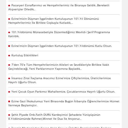
Pazaryeri Esnaflarımız ve Hemşehrilerimiz ile Biraraya Geldik..Bereketli
Alışverişler Diledik..
Ezine'mizin Düşman İşgalinden Kurtuluşunun 101.Yıl Dönümünü
Hemşehrilerimiz İle Birlikte Coşkuyla Kutladık...
101.Yıldönümü Münasebetiyle Düzenlediğimiz Mevlid-i Şerif Programına
Katıldık.
Ezine’mizin Düşman İşgalinden Kurtuluşunun 101.Yıldönümü Kutlu Olsun.
Kurtuluş Etkinlikleri
7’den 70’e Tüm Hemşehrilerimizin Aileleri ve Sevdikleriyle Birlikte Vakit
Geçirebileceği, Yeni Parklarımızın Yapımına Başladık..
İnsansız Zirai İlaçlama Aracımız Ezine’mize Çiftçilerimize, Üreticilerimize
Hayırlı Uğurlu Olsun.
Yeni Çocuk Oyun Parkımız Mahallemize, Çocuklarımıza Hayırlı Uğurlu Olsun.
Ezine Gazi İlkokulumuz Yeni Binasında Bugün İtibarıyla Öğrencilerimize Hizmet
Vermeye Başlamıştır.
Şehit Piyade Onb.Fatih DURU Kardeşimizi Şehadete Yürüyüşünün
8.Yıldönümünde Rahmet,Minnet Ve Dua İle Anıyoruz..