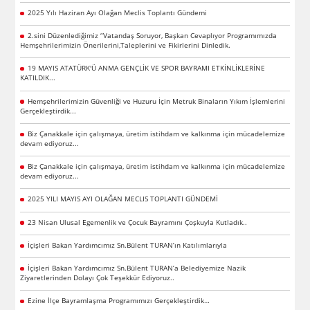
2025 Yılı Haziran Ayı Olağan Meclis Toplantı Gündemi
2.sini Düzenlediğimiz “Vatandaş Soruyor, Başkan Cevaplıyor Programımızda
Hemşehrilerimizin Önerilerini,Taleplerini ve Fikirlerini Dinledik.
19 MAYIS ATATÜRK'Ü ANMA GENÇLİK VE SPOR BAYRAMI ETKİNLİKLERİNE
KATILDIK...
Hemşehrilerimizin Güvenliği ve Huzuru İçin Metruk Binaların Yıkım İşlemlerini
Gerçekleştirdik...
Biz Çanakkale için çalışmaya, üretim istihdam ve kalkınma için mücadelemize
devam ediyoruz...
Biz Çanakkale için çalışmaya, üretim istihdam ve kalkınma için mücadelemize
devam ediyoruz...
2025 YILI MAYIS AYI OLAĞAN MECLIS TOPLANTI GÜNDEMİ
23 Nisan Ulusal Egemenlik ve Çocuk Bayramını Çoşkuyla Kutladık..
İçişleri Bakan Yardımcımız Sn.Bülent TURAN’ın Katılımlarıyla
İçişleri Bakan Yardımcımız Sn.Bülent TURAN’a Belediyemize Nazik
Ziyaretlerinden Dolayı Çok Teşekkür Ediyoruz..
Ezine İlçe Bayramlaşma Programımızı Gerçekleştirdik…