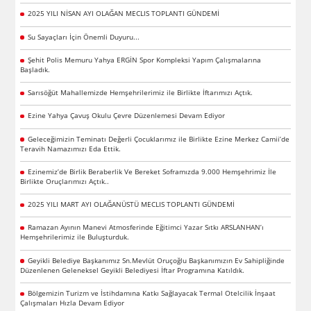
2025 YILI NİSAN AYI OLAĞAN MECLIS TOPLANTI GÜNDEMİ
Su Sayaçları İçin Önemli Duyuru...
Şehit Polis Memuru Yahya ERGİN Spor Kompleksi Yapım Çalışmalarına
Başladık.
Sarısöğüt Mahallemizde Hemşehrilerimiz ile Birlikte İftarımızı Açtık.
Ezine Yahya Çavuş Okulu Çevre Düzenlemesi Devam Ediyor
Geleceğimizin Teminatı Değerli Çocuklarımız ile Birlikte Ezine Merkez Camii’de
Teravih Namazımızı Eda Ettik.
Ezinemiz’de Birlik Beraberlik Ve Bereket Soframızda 9.000 Hemşehrimiz İle
Birlikte Oruçlarımızı Açtık..
2025 YILI MART AYI OLAĞANÜSTÜ MECLIS TOPLANTI GÜNDEMİ
Ramazan Ayının Manevi Atmosferinde Eğitimci Yazar Sıtkı ARSLANHAN’ı
Hemşehrilerimiz ile Buluşturduk.
Geyikli Belediye Başkanımız Sn.Mevlüt Oruçoğlu Başkanımızın Ev Sahipliğinde
Düzenlenen Geleneksel Geyikli Belediyesi İftar Programına Katıldık.
Bölgemizin Turizm ve İstihdamına Katkı Sağlayacak Termal Otelcilik İnşaat
Çalışmaları Hızla Devam Ediyor