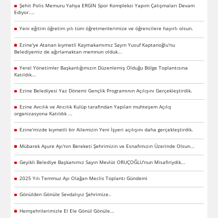
Şehit Polis Memuru Yahya ERGİN Spor Kompleksi Yapım Çalışmaları Devam
Ediyor....
Yeni eğitim öğretim yılı tüm öğretmenlerimize ve öğrencilere hayırlı olsun.
Ezine'ye Atanan kıymetli Kaymakamımız Sayın Yusuf Kaptanoğlu'nu
Belediyemiz de ağırlamaktan memnun olduk...
Yerel Yönetimler Başkanlığımızın Düzenlemiş Olduğu Bölge Toplantısına
Katıldık...
Ezine Belediyesi Yaz Dönemi Gençlik Programının Açılışını Gerçekleştirdik.
Ezine Avcılık ve Atıcılık Kulüp tarafından Yapılan muhteşem Açılış
organizasyona Katıldık ...
Ezine'mizde kıymetli bir Ailemizin Yeni İşyeri açılışını daha gerçekleştirdik.
Mübarek Aşure Ayı'nın Bereketi Şehrimizin ve Esnafımızın Üzerinde Olsun...
Geyikli Belediye Başkanımız Sayın Mevlüt ORUÇOĞLU'nun Misafiriydik...
2025 Yılı Temmuz Ayı Olağan Meclis Toplantı Gündemi
Gönülden Gönüle Sevdalıyız Şehrimize..
Hemşehrilerimizle El Ele Gönül Gönüle...