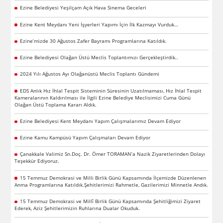
Ezine Belediyesi Yeşilçam Açık Hava Sinema Geceleri
Ezine Kent Meydanı Yeni İşyerleri Yapımı İçin İlk Kazmayı Vurduk…
Ezine’mizde 30 Ağustos Zafer Bayramı Programlarına Katıldık.
Ezine Belediyesi Olağan Üstü Meclis Toplantımızı Gerçekleştirdik..
2024 Yılı Ağustos Ayı Olağanüstü Meclis Toplantı Gündemi
EDS Anlık Hız İhlal Tespit Sisteminin Süresinin Uzatılmaması, Hız İhlal Tespit
Kameralarının Kaldırılması ile İlgili Ezine Belediye Meclisimizi Cuma Günü
Olağan Üstü Toplama Kararı Aldık.
Ezine Belediyesi Kent Meydanı Yapım Çalışmalarımız Devam Ediyor
Ezine Kamu Kampüsü Yapım Çalışmaları Devam Ediyor
Çanakkale Valimiz Sn.Doç. Dr. Ömer TORAMAN’a Nazik Ziyaretlerinden Dolayı
Teşekkür Ediyoruz.
15 Temmuz Demokrasi ve Milli Birlik Günü Kapsamında İlçemizde Düzenlenen
Anma Programlarına Katıldık.Şehitlerimizi Rahmetle, Gazilerimizi Minnetle Andık.
15 Temmuz Demokrasi ve Millî Birlik Günü Kapsamında Şehitliğimizi Ziyaret
Ederek, Aziz Şehitlerimizin Ruhlarına Dualar Okuduk.