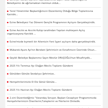
Belediyemiz de ağırlamaktan memnun olduk...
Yerel Yönetimler Başkanlığımızın Düzenlemiş Olduğu Bölge Toplantısına
Katıldık...
Ezine Belediyesi Yaz Dönemi Gençlik Programının Açılışını Gerçekleştirdik.
Ezine Avcılık ve Atıcılık Kulüp tarafından Yapılan muhteşem Açılış
organizasyona Katıldık ...
Ezine'mizde kıymetli bir Ailemizin Yeni İşyeri açılışını daha gerçekleştirdik.
Mübarek Aşure Ayı'nın Bereketi Şehrimizin ve Esnafımızın Üzerinde Olsun...
Geyikli Belediye Başkanımız Sayın Mevlüt ORUÇOĞLU'nun Misafiriydik...
2025 Yılı Temmuz Ayı Olağan Meclis Toplantı Gündemi
Gönülden Gönüle Sevdalıyız Şehrimize..
Hemşehrilerimizle El Ele Gönül Gönüle...
2025 Yılı Haziran Ayı Olağan Meclis Toplantı Gündemi
2.sini Düzenlediğimiz “Vatandaş Soruyor, Başkan Cevaplıyor Programımızda
Hemşehrilerimizin Önerilerini,Taleplerini ve Fikirlerini Dinledik.