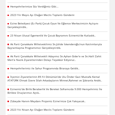
Hemşehrilerimize Söz Verdiğimiz Gibi...
2023 Yılı Mayıs Ayı Olağan Meclis Toplantı Gündemi
Ezine Belediyesi (Ez Park) Çocuk Oyun Ve Eğlence Merkezimizin Açılışını
Gerçekleştirdik..
23 Nisan Ulusal Egemenlik Ve Çocuk Bayramını Ezinemiz'de Kutladık..
Ak Parti Çanakkale Milletvekilimiz Sn.Jülide İskenderoğlu’nun Katılımlarıyla
Bayramlaşma Programımızı Gerçekleştirdik.
Ak Parti Çanakkale Milletvekili Adayımız Sn.Ayhan Gider’e ve Sn.Halil Zahit
Mert’e Nazik Ziyaretlerinden Dolayı Teşekkür Ediyoruz..
Hemşehrilerimiz ile Sahur Programında Biraraya Geldik..
İlçemizi Ziyaretlerinin 89.Yıl Dönümün’de Ulu Önder Gazi Mustafa Kemal
ATATÜRK Olmak Üzere Silah Arkadaşlarını Minnet,Rahmet ve Şükranla Andık..
Ezinemiz’de Birlik Beraberlik Ve Bereket Soframızda 9.000 Hemşehrimiz İle
Birlikte Oruçlarımızı Açtık..
Zübeyde Hanım Meydanı Projemiz Ezine’mize Çok Yakışacak..
2023 Yılı Nisan Ayı Olağan Meclis Toplantı Gündemi