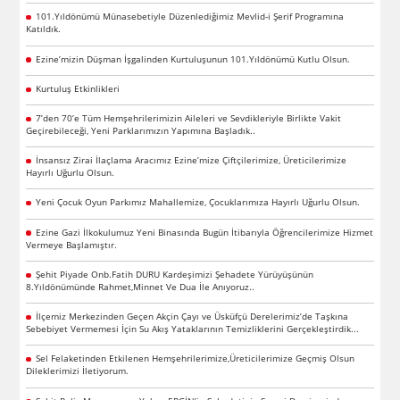
101.Yıldönümü Münasebetiyle Düzenlediğimiz Mevlid-i Şerif Programına
Katıldık.
Ezine’mizin Düşman İşgalinden Kurtuluşunun 101.Yıldönümü Kutlu Olsun.
Kurtuluş Etkinlikleri
7’den 70’e Tüm Hemşehrilerimizin Aileleri ve Sevdikleriyle Birlikte Vakit
Geçirebileceği, Yeni Parklarımızın Yapımına Başladık..
İnsansız Zirai İlaçlama Aracımız Ezine’mize Çiftçilerimize, Üreticilerimize
Hayırlı Uğurlu Olsun.
Yeni Çocuk Oyun Parkımız Mahallemize, Çocuklarımıza Hayırlı Uğurlu Olsun.
Ezine Gazi İlkokulumuz Yeni Binasında Bugün İtibarıyla Öğrencilerimize Hizmet
Vermeye Başlamıştır.
Şehit Piyade Onb.Fatih DURU Kardeşimizi Şehadete Yürüyüşünün
8.Yıldönümünde Rahmet,Minnet Ve Dua İle Anıyoruz..
İlçemiz Merkezinden Geçen Akçin Çayı ve Üsküfçü Derelerimiz’de Taşkına
Sebebiyet Vermemesi İçin Su Akış Yataklarının Temizliklerini Gerçekleştirdik...
Sel Felaketinden Etkilenen Hemşehrilerimize,Üreticilerimize Geçmiş Olsun
Dileklerimizi İletiyorum.