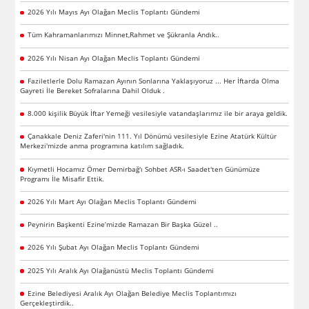
2026 Yılı Mayıs Ayı Olağan Meclis Toplantı Gündemi
Tüm Kahramanlarımızı Minnet,Rahmet ve Şükranla Andık..
2026 Yılı Nisan Ayı Olağan Meclis Toplantı Gündemi
Faziletlerle Dolu Ramazan Ayının Sonlarına Yaklaşıyoruz ... Her İftarda Olma
Gayreti İle Bereket Sofralarına Dahil Olduk .
8.000 kişilik Büyük İftar Yemeği vesilesiyle vatandaşlarımız ile bir araya geldik.
Çanakkale Deniz Zaferi'nin 111. Yıl Dönümü vesilesiyle Ezine Atatürk Kültür
Merkezi'mizde anma programına katılım sağladık.
Kıymetli Hocamız Ömer Demirbağ'ı Sohbet ASR-ı Saadet'ten Günümüze
Programı İle Misafir Ettik.
2026 Yılı Mart Ayı Olağan Meclis Toplantı Gündemi
Peynirin Başkenti Ezine’mizde Ramazan Bir Başka Güzel ..
2026 Yılı Şubat Ayı Olağan Meclis Toplantı Gündemi
2025 Yılı Aralık Ayı Olağanüstü Meclis Toplantı Gündemi
Ezine Belediyesi Aralık Ayı Olağan Belediye Meclis Toplantımızı
Gerçekleştirdik..