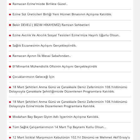
Ramazan Ezine'mizde Birlikte Güzel..
Ezine Süt Üreticileri Birliği Yeni Hizmet Binasının Açılışına Katıldık.
Bekir DEVELİ ( BİZiM HİKAYEMİZ) Ramzan Sohbetleri
Ezine Avcılık Ve Atıcılık Sosyal Tesisleri Ezine’mize Hayırlı Uğurlu Olsun..
Sağlık Eczanesinin Açılışını Gerçekleştirdik.
Ramazan Ayının İlk Mesai Sabahından..
Ef Mimarlık Mühendislik Ofisinin Açılışını Gerçekleştirdik
Çocuklarımızın Geleceği İçin
18 Mart Şehitleri Anma Günü ve Çanakkale Deniz Zaferimizin 108.Yıldönümü
Dolayısıyla Çanakkale Şehitliğimizde Düzenlenen Programlara Katıldık.
18 Mart Şehitleri Anma Günü ve Çanakkale Deniz Zaferimizin 108.Yıldönümü
Dolayısıyla Ezine'mizde Düzenlenen Programlara Katıldık.
Modahan Bay Bayan Giyim Adlı İşyerinin Açılışına Katıldık.
Tüm Sağlık Çalışanlarımızın 14 Mart Tıp Bayramı Kutlu Olsun...
12 Mart İstiklal Marşımızın Kabulünün 102.Yıl Dönümü ve Mehmet Akif Ersoy'u