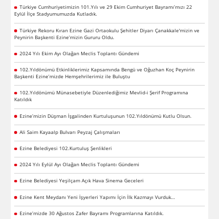
Türkiye Cumhuriyetimizin 101.Yılı ve 29 Ekim Cumhuriyet Bayramı’mızı 22
Eylül İlçe Stadyumumuzda Kutladık.
Türkiye Rekoru Kıran Ezine Gazi Ortaokulu Şehitler Diyarı Çanakkale'mizin ve
Peynirin Başkenti Ezine’mizin Gururu Oldu.
2024 Yılı Ekim Ayı Olağan Meclis Toplantı Gündemi
102.Yıldönümü Etkinliklerimiz Kapsamında Bengü ve Oğuzhan Koç Peynirin
Başkenti Ezine’mizde Hemşehrilerimiz ile Buluştu
102.Yıldönümü Münasebetiyle Düzenlediğimiz Mevlid-i Şerif Programına
Katıldık
Ezine’mizin Düşman İşgalinden Kurtuluşunun 102.Yıldönümü Kutlu Olsun.
Ali Saim Kayaalp Bulvarı Peyzaj Çalışmaları
Ezine Belediyesi 102.Kurtuluş Şenlikleri
2024 Yılı Eylül Ayı Olağan Meclis Toplantı Gündemi
Ezine Belediyesi Yeşilçam Açık Hava Sinema Geceleri
Ezine Kent Meydanı Yeni İşyerleri Yapımı İçin İlk Kazmayı Vurduk…
Ezine’mizde 30 Ağustos Zafer Bayramı Programlarına Katıldık.