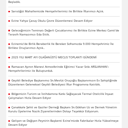
Başladık.
Sarısöğüt Mahallemizde Hemşehrilerimiz ile Birlikte İftarımızı Açtık.
Ezine Yahya Çavuş Okulu Çevre Düzenlemesi Devam Ediyor
Geleceğimizin Teminatı Değerli Çocuklarımız ile Birlikte Ezine Merkez Camii’de
Teravih Namazımızı Eda Ettik.
Ezinemiz’de Birlik Beraberlik Ve Bereket Soframızda 9.000 Hemşehrimiz İle
Birlikte Oruçlarımızı Açtık..
2025 YILI MART AYI OLAĞANÜSTÜ MECLIS TOPLANTI GÜNDEMİ
Ramazan Ayının Manevi Atmosferinde Eğitimci Yazar Sıtkı ARSLANHAN’ı
Hemşehrilerimiz ile Buluşturduk.
Geyikli Belediye Başkanımız Sn.Mevlüt Oruçoğlu Başkanımızın Ev Sahipliğinde
Düzenlenen Geleneksel Geyikli Belediyesi İftar Programına Katıldık.
Bölgemizin Turizm ve İstihdamına Katkı Sağlayacak Termal Otelcilik İnşaat
Çalışmaları Hızla Devam Ediyor
Çanakkale Şehit ve Gaziler Derneği Başkanı Sn.Gökhan Uz ve Dernek Yönetim
Kurulu Üyelerine Nazik Ziyaretlerinden Dolayı Teşekkür Ediyorum.
Gelişen ve Değişen Peynirin Başkenti Ezine’mizde Fabrikalar Hızla Yükselmeye
Devam Ediyor