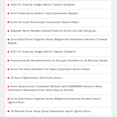
2024 Yılı Ocak Ayı Olağan Meclis Toplantı Gündemi
Ezine Yahya Çavuş İlkokulu Yapım Çalışmaları Başladı...
Ezine Ulu Camii Restorasyon Çalışmaları Devam Ediyor
Zübeyde Hanım Meydanı Atatürk Parkımız Ezine’mize Çok Yakışacak…
Ezine Gıda İhtisas Organize Sanayi Bölgemizde Fabrikaların Bacaları Tütmeye
Başladı..
2023 Yılı Aralık Ayı Olağan Meclis Toplantı Gündemi
Pazaryerimizde Hemşehrilerimiz ve Pazaryeri Esnaflarımız ile Biraraya Geldik.
Ezine Yeni Kamu Kampüsü Yol Yapım Çalışmaları Devam Ediyor
24 Kasım Öğretmenler Günü Kutlu Olsun…
Ezine Devecilerimiz Tarafından Merhum Salih KAHRAMAN Amcamız Adına
Düzenlenen Geleneksel Ezine Havut Hayrına Katıldık..
Ezine Gıda İhtisas Organize Sanayi Bölgemize Jandarma Karakolu Hayırlı
Uğurlu Olsun…
24 Derslikli Ezine Yahya Çavuş İlkokulumuz Hayırlı Uğurlu Olsun..