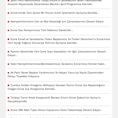
Şehit Polis Memurumuz Yahya ERGİN’in Şehadetinin Sene-i Devriyesinde
Arasanlı Köyümüzde Düzenlenen Mevlid-i Şerif Programına Katıldık..
Ezine'mizde Yeni Açılan Bir Fincan İsimli İşletmenin Açılışına Katıldık...
Hemşehrilerimizin Can ve Mal Güvenliği İçin Çalışmalarımız Devam Ediyor
Ezine Güz Panayırımıza Tüm Halkımız Davetlidir...
Ezine Esnaf ve Sanatkarlar Odası Başkanımız Sn.Türker Demirhan’ın Ezine’mize
Yeni Açtığı Yağmur Züccaciye Avm’nin Açılışına Katıldık..
İlçemiz Genelinde Yeni İçme Suyu Kaynakları ile ilgili Çalışmalarımız Devam
Ediyor…
Vakit Hemşehrilerimize,Memleketimize, Sevdamız Ezine’mize Hizmet Vakti..
Ak Parti Genel Başkan Yardımcımız Sn.Hayati Yazıcı’ya Nazik Ziyaretinden
Dolayı Teşekkür Ediyoruz.
Cumhur İttifakı Ortağımız Milliyetçi Hareket Partisi Ezine İlçe Başkanlığının
Olağan Ezine İlçe Kongresine Katıldık..
Türkiye Tarım Kredi Kooperatifi Market Zinciri Ezine Şubesi’nin Açılışı’nı
Gerçekleştirdik.
Ezine 388 Adet Toplu Konut İnşaatımız Hızla Yükselmeye Devam Ediyor..