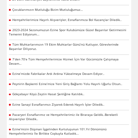
Çocuklarımızın Mutluluğu Bizim Mutluluğumuz…
Hemşehrilerimize Hayırlı Alışverişler, Esnaflarımıza Bol Kazançlar Diledik..
2023-2024 Sezonumuzun Ezine Spor Kulubümüze Güzel Başarılar Getirmesini
Temenni Ediyorum...
Tüm Muhtarlarımızın 19 Ekim Muhtarlar Günü’nü Kutluyor, Görevlerinde
Başarılar Diliyoruz.
7’den 70’e Tüm Hemşehrilerimize Hizmet İçin Var Gücümüzle Çalışmaya
Devam…
Ezine’mizde Fabrikalar Ardı Ardına Yükselmeye Devam Ediyor..
Peynirin Başkenti Ezine’mize Yeni Giriş Bağlantı Yolu Hayırlı Uğurlu Olsun..
Gökçebayır Köyü Zeytin Hasat Şenliğine Katıldık..
Ezine Sanayi Esnaflarımızı Ziyarek Ederek Hayırlı İşler Diledik..
Pazaryeri Esnaflarımız ve Hemşehrilerimiz ile Biraraya Geldik..Bereketli
Alışverişler Diledik..
Ezine'mizin Düşman İşgalinden Kurtuluşunun 101.Yıl Dönümünü
Hemşehrilerimiz İle Birlikte Coşkuyla Kutladık...