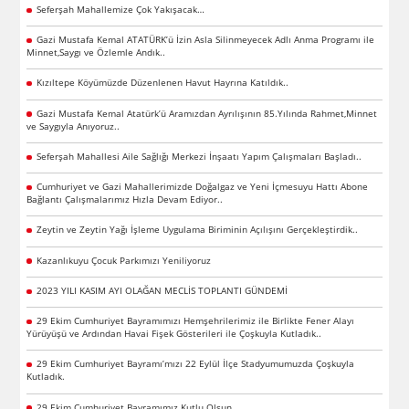
Seferşah Mahallemize Çok Yakışacak…
Gazi Mustafa Kemal ATATÜRK’ü İzin Asla Silinmeyecek Adlı Anma Programı ile
Minnet,Saygı ve Özlemle Andık..
Kızıltepe Köyümüzde Düzenlenen Havut Hayrına Katıldık..
Gazi Mustafa Kemal Atatürk’ü Aramızdan Ayrılışının 85.Yılında Rahmet,Minnet
ve Saygıyla Anıyoruz..
Seferşah Mahallesi Aile Sağlığı Merkezi İnşaatı Yapım Çalışmaları Başladı..
Cumhuriyet ve Gazi Mahallerimizde Doğalgaz ve Yeni İçmesuyu Hattı Abone
Bağlantı Çalışmalarımız Hızla Devam Ediyor..
Zeytin ve Zeytin Yağı İşleme Uygulama Biriminin Açılışını Gerçekleştirdik..
Kazanlıkuyu Çocuk Parkımızı Yeniliyoruz
2023 YILI KASIM AYI OLAĞAN MECLİS TOPLANTI GÜNDEMİ
29 Ekim Cumhuriyet Bayramımızı Hemşehrilerimiz ile Birlikte Fener Alayı
Yürüyüşü ve Ardından Havai Fişek Gösterileri ile Çoşkuyla Kutladık..
29 Ekim Cumhuriyet Bayramı’mızı 22 Eylül İlçe Stadyumumuzda Çoşkuyla
Kutladık.
29 Ekim Cumhuriyet Bayramımız Kutlu Olsun..