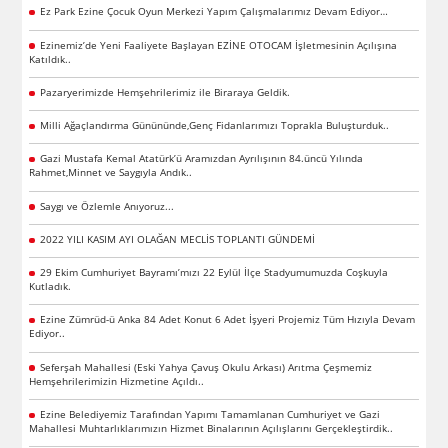
Ez Park Ezine Çocuk Oyun Merkezi Yapım Çalışmalarımız Devam Ediyor…
Ezinemiz’de Yeni Faaliyete Başlayan EZİNE OTOCAM İşletmesinin Açılışına
Katıldık..
Pazaryerimizde Hemşehrilerimiz ile Biraraya Geldik.
Milli Ağaçlandırma Günününde,Genç Fidanlarımızı Toprakla Buluşturduk..
Gazi Mustafa Kemal Atatürk’ü Aramızdan Ayrılışının 84.üncü Yılında
Rahmet,Minnet ve Saygıyla Andık..
Saygı ve Özlemle Anıyoruz...
2022 YILI KASIM AYI OLAĞAN MECLİS TOPLANTI GÜNDEMİ
29 Ekim Cumhuriyet Bayramı’mızı 22 Eylül İlçe Stadyumumuzda Coşkuyla
Kutladık.
Ezine Zümrüd-ü Anka 84 Adet Konut 6 Adet İşyeri Projemiz Tüm Hızıyla Devam
Ediyor..
Seferşah Mahallesi (Eski Yahya Çavuş Okulu Arkası) Arıtma Çeşmemiz
Hemşehrilerimizin Hizmetine Açıldı..
Ezine Belediyemiz Tarafından Yapımı Tamamlanan Cumhuriyet ve Gazi
Mahallesi Muhtarlıklarımızın Hizmet Binalarının Açılışlarını Gerçekleştirdik..