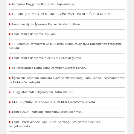
Kampüse Hoşgeldin Buluşması Kapsamında,
EZ PARK ÇOCUK OYUN MERKEZİ EZİNE’MİZE HAYIRLI UĞURLU OLSUN…
Günümüz Aydın İşlerimiz Bol ve Bereketli Olsun..
Ezine Millet Bahçemiz Açılıyor..
15 Temmuz Demokrasi ve Milli Birlik Günü Dolayısıyla Düzenlenen Programa
Katıldık.
Ezine Millet Bahçemizin Açılışını Gerçekleştirdik..
Çalışmalarımız Hafta Sonu Demeden Devam Ediyor...
İlçemizde Yaşanan Olumsuz Hava Şartlarına Karşı Tüm Ekip ve Ekipmanlarımız
ile Birlikte Sahadaydık.
30 Ağustos Zafer Bayramımız Kutlu Olsun..
GECE GÜNDÜZ,HAFTA SONU DEMEDEN ÇALIŞMAYA DEVAM…
Ezine100. Yıl Kurtuluş Yıldönümü Etkinliklerimiz…
Ezine Belediyesi 22 Eylül Ulusal Satranç Turnuvamızın Açılışını
Gerçekleştirdik…