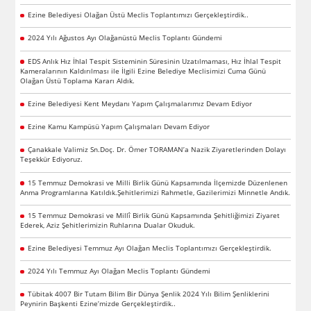
Ezine Belediyesi Olağan Üstü Meclis Toplantımızı Gerçekleştirdik..
2024 Yılı Ağustos Ayı Olağanüstü Meclis Toplantı Gündemi
EDS Anlık Hız İhlal Tespit Sisteminin Süresinin Uzatılmaması, Hız İhlal Tespit
Kameralarının Kaldırılması ile İlgili Ezine Belediye Meclisimizi Cuma Günü
Olağan Üstü Toplama Kararı Aldık.
Ezine Belediyesi Kent Meydanı Yapım Çalışmalarımız Devam Ediyor
Ezine Kamu Kampüsü Yapım Çalışmaları Devam Ediyor
Çanakkale Valimiz Sn.Doç. Dr. Ömer TORAMAN’a Nazik Ziyaretlerinden Dolayı
Teşekkür Ediyoruz.
15 Temmuz Demokrasi ve Milli Birlik Günü Kapsamında İlçemizde Düzenlenen
Anma Programlarına Katıldık.Şehitlerimizi Rahmetle, Gazilerimizi Minnetle Andık.
15 Temmuz Demokrasi ve Millî Birlik Günü Kapsamında Şehitliğimizi Ziyaret
Ederek, Aziz Şehitlerimizin Ruhlarına Dualar Okuduk.
Ezine Belediyesi Temmuz Ayı Olağan Meclis Toplantımızı Gerçekleştirdik.
2024 Yılı Temmuz Ayı Olağan Meclis Toplantı Gündemi
Tübitak 4007 Bir Tutam Bilim Bir Dünya Şenlik 2024 Yılı Bilim Şenliklerini
Peynirin Başkenti Ezine’mizde Gerçekleştirdik..