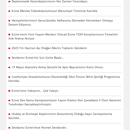
Depremzede Vatandaşlarımızın Her Zaman Yanındayız
Ezine Meslek Yüksekokulumuzun Mezuniyet Törenine Katıldık.
Hemşehrilerimizin Gece,Gündüz Haftasonu Demeden Hizmetkarı Olmaya
Devam Ediyoruz.
Ezine’mizin Yeni Yaşam Merkezi Olacak Ezine TOKİ Konutlarımızın Temelleri
Ardı Ardına Atılıyor
2023 Yılı Haziran Ayı Olağan Meclis Toplantı Gündemi
Sevdamız Ezine’miz İçin Canla Başla…
19 Mayıs Atatürk'ü Anma Gençlik Ve Spor Bayramımız Kutlu Olsun..
Cumhuriyet Anaokulumuzun Düzenlediği Okul Öncesi Bilim Şenliği Programına
Katıldık..
Ezine’mize Yakıştımı… Çok Yakıştı.
Ezine Dev Kamu Kampüsümüzün Yapım İhalesi Dün Çanakkale İl Özel İdaremiz
Tarafından Gerçekleştirilmiştir.
Uluköy ve Kızıltepe Köylerimizin Düzenlemiş Olduğu Hayır Cemiyetlerine
Katıldık..
Sevdamız Ezine’mize Hizmet Sevdasıdır..