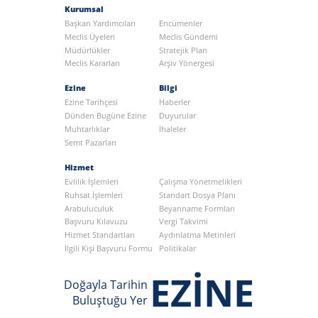
Kurumsal
Başkan Yardımcıları
Encümenler
Meclis Üyeleri
Meclis Gündemi
Müdürlükler
Stratejik Plan
Meclis Kararları
Arşiv Yönergesi
Ezine
Bilgi
Ezine Tarihçesi
Haberler
Dünden Bugüne Ezine
Duyurular
Muhtarlıklar
İhaleler
Semt Pazarları
Hizmet
Evlilik İşlemleri
Çalışma Yönetmelikleri
Ruhsat İşlemleri
Standart Dosya Planı
Arabuluculuk
Beyanname Formları
Başvuru Kılavuzu
Vergi Takvimi
Hizmet Standartları
Aydınlatma Metinleri
İlgili Kişi Başvuru Formu
Politikalar
EZİNE
Doğayla Tarihin
Buluştuğu Yer