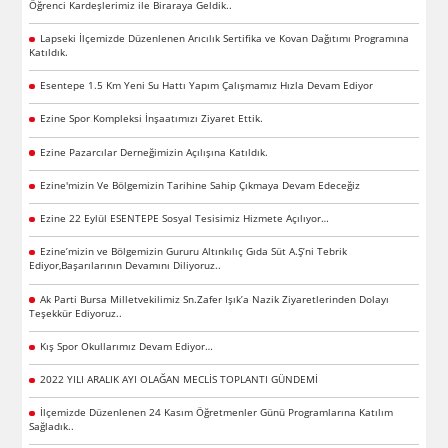
Öğrenci Kardeşlerimiz ile Biraraya Geldik..
Lapseki İlçemizde Düzenlenen Arıcılık Sertifika ve Kovan Dağıtımı Programına
Katıldık.
Esentepe 1.5 Km Yeni Su Hattı Yapım Çalışmamız Hızla Devam Ediyor
Ezine Spor Kompleksi İnşaatımızı Ziyaret Ettik.
Ezine Pazarcılar Derneğimizin Açılışına Katıldık.
Ezine'mizin Ve Bölgemizin Tarihine Sahip Çıkmaya Devam Edeceğiz
Ezine 22 Eylül ESENTEPE Sosyal Tesisimiz Hizmete Açılıyor…
Ezine’mizin ve Bölgemizin Gururu Altınkılıç Gıda Süt A.Ş’ni Tebrik
Ediyor,Başarılarının Devamını Diliyoruz..
Ak Parti Bursa Milletvekilimiz Sn.Zafer Işık’a Nazik Ziyaretlerinden Dolayı
Teşekkür Ediyoruz..
Kış Spor Okullarımız Devam Ediyor…
2022 YILI ARALIK AYI OLAĞAN MECLİS TOPLANTI GÜNDEMİ
İlçemizde Düzenlenen 24 Kasım Öğretmenler Günü Programlarına Katılım
Sağladık..