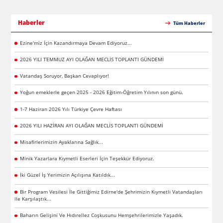
Haberler
Tüm Haberler
Ezine'miz İçin Kazandırmaya Devam Ediyoruz...
2026 YILI TEMMUZ AYI OLAĞAN MECLİS TOPLANTI GÜNDEMİ
Vatandaş Soruyor, Başkan Cevaplıyor!
Yoğun emeklerle geçen 2025 - 2026 Eğitim-Öğretim Yılının son günü.
1-7 Haziran 2026 Yılı Türkiye Çevre Haftası
2026 YILI HAZİRAN AYI OLAĞAN MECLİS TOPLANTI GÜNDEMİ
Misafirlerimizin Ayaklarına Sağlık...
Minik Yazarlara Kıymetli Eserleri İçin Teşekkür Ediyoruz.
İki Güzel İş Yerimizin Açılışına Katıldık...
Bir Program Vesilesi İle Gittiğimiz Edirne'de Şehrimizin Kıymetli Vatandaşları
ile Karşılaştık...
Baharın Gelişini Ve Hıdırellez Coşkusunu Hemşehrilerimizle Yaşadık.