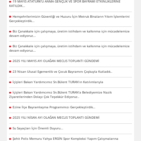
19 MAYIS ATATÜRK'Ü ANMA GENÇLİK VE SPOR BAYRAMI ETKİNLİKLERİNE
KATILDIK...
Hemşehrilerimizin Güvenliği ve Huzuru İçin Metruk Binaların Yıkım İşlemlerini
Gerçekleştirdik...
Biz Çanakkale için çalışmaya, üretim istihdam ve kalkınma için mücadelemize
devam ediyoruz...
Biz Çanakkale için çalışmaya, üretim istihdam ve kalkınma için mücadelemize
devam ediyoruz...
2025 YILI MAYIS AYI OLAĞAN MECLIS TOPLANTI GÜNDEMİ
23 Nisan Ulusal Egemenlik ve Çocuk Bayramını Çoşkuyla Kutladık..
İçişleri Bakan Yardımcımız Sn.Bülent TURAN’ın Katılımlarıyla
İçişleri Bakan Yardımcımız Sn.Bülent TURAN’a Belediyemize Nazik
Ziyaretlerinden Dolayı Çok Teşekkür Ediyoruz..
Ezine İlçe Bayramlaşma Programımızı Gerçekleştirdik…
2025 YILI NİSAN AYI OLAĞAN MECLIS TOPLANTI GÜNDEMİ
Su Sayaçları İçin Önemli Duyuru...
Şehit Polis Memuru Yahya ERGİN Spor Kompleksi Yapım Çalışmalarına