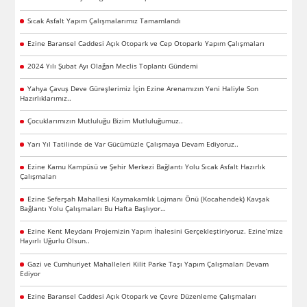
Sıcak Asfalt Yapım Çalışmalarımız Tamamlandı
Ezine Baransel Caddesi Açık Otopark ve Cep Otoparkı Yapım Çalışmaları
2024 Yılı Şubat Ayı Olağan Meclis Toplantı Gündemi
Yahya Çavuş Deve Güreşlerimiz İçin Ezine Arenamızın Yeni Haliyle Son
Hazırlıklarımız..
Çocuklarımızın Mutluluğu Bizim Mutluluğumuz..
Yarı Yıl Tatilinde de Var Gücümüzle Çalışmaya Devam Ediyoruz..
Ezine Kamu Kampüsü ve Şehir Merkezi Bağlantı Yolu Sıcak Asfalt Hazırlık
Çalışmaları
Ezine Seferşah Mahallesi Kaymakamlık Lojmanı Önü (Kocahendek) Kavşak
Bağlantı Yolu Çalışmaları Bu Hafta Başlıyor…
Ezine Kent Meydanı Projemizin Yapım İhalesini Gerçekleştiriyoruz. Ezine’mize
Hayırlı Uğurlu Olsun..
Gazi ve Cumhuriyet Mahalleleri Kilit Parke Taşı Yapım Çalışmaları Devam
Ediyor
Ezine Baransel Caddesi Açık Otopark ve Çevre Düzenleme Çalışmaları