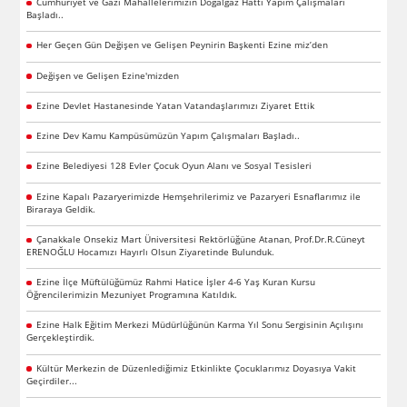
Cumhuriyet ve Gazi Mahallelerimizin Doğalgaz Hattı Yapım Çalışmaları
Başladı..
Her Geçen Gün Değişen ve Gelişen Peynirin Başkenti Ezine miz’den
Değişen ve Gelişen Ezine'mizden
Ezine Devlet Hastanesinde Yatan Vatandaşlarımızı Ziyaret Ettik
Ezine Dev Kamu Kampüsümüzün Yapım Çalışmaları Başladı..
Ezine Belediyesi 128 Evler Çocuk Oyun Alanı ve Sosyal Tesisleri
Ezine Kapalı Pazaryerimizde Hemşehrilerimiz ve Pazaryeri Esnaflarımız ile
Biraraya Geldik.
Çanakkale Onsekiz Mart Üniversitesi Rektörlüğüne Atanan, Prof.Dr.R.Cüneyt
ERENOĞLU Hocamızı Hayırlı Olsun Ziyaretinde Bulunduk.
Ezine İlçe Müftülüğümüz Rahmi Hatice İşler 4-6 Yaş Kuran Kursu
Öğrencilerimizin Mezuniyet Programına Katıldık.
Ezine Halk Eğitim Merkezi Müdürlüğünün Karma Yıl Sonu Sergisinin Açılışını
Gerçekleştirdik.
Kültür Merkezin de Düzenlediğimiz Etkinlikte Çocuklarımız Doyasıya Vakit
Geçirdiler...