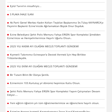
Eylül Tarım'ın misafiriyiz...
S PLAKA İHALE İLANI
Ak Parti Genel Merkez Kadın Kolları Teşkilat Başkanımız Sn.Tülay KAYNARCA’yı
Peynirin Başkenti Ezine’mizde Ağırlamaktan Büyük Onur Duyduk.
Ezine Belediyesi Şehit Polis Memuru Yahya ERGİN Spor Kompleksi Şimdiden
Ezine’mize ve Hemşehrilerimize Hayırlı Uğurlu Olsun..
2025 YILI KASIM AYI OLAĞAN MECLİS TOPLANTI GÜNDEMİ
Kıymetli Takımımız Ezinespor'a Destek Vermek İçin Hep Birlikte
Tribünlerdeydik.
2025 YILI EKİM AYI OLAĞAN MECLİS TOPLANTI GÜNDEMİ
Bir Tutam Bilim Bir Dünya Şenlik.
Ezinemizin 103.Kurtuluş yıl dönümü hepimize Kutlu Olsun.
Şehit Polis Memuru Yahya ERGİN Spor Kompleksi Yapım Çalışmaları Devam
Ediyor....
Yeni eğitim öğretim yılı tüm öğretmenlerimize ve öğrencilere hayırlı olsun.
Ezine'ye Atanan kıymetli Kaymakamımız Sayın Yusuf Kaptanoğlu'nu