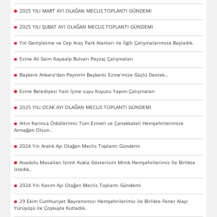
2025 YILI MART AYI OLAĞAN MECLIS TOPLANTI GÜNDEMI
2025 YILI ŞUBAT AYI OLAĞAN MECLIS TOPLANTI GÜNDEMI
Yol Genişletme ve Cep Araç Park Alanları ile İlgili Çalışmalarımıza Başladık.
Ezine Ali Saim Kayaalp Bulvarı Peyzaj Çalışmaları
Başkent Ankara’dan Peynirin Başkenti Ezine’mize Güçlü Destek…
Ezine Belediyesi Yeni İçme suyu Kuyusu Yapım Çalışmaları
2025 YILI OCAK AYI OLAĞAN MECLIS TOPLANTI GÜNDEMI
Altın Karınca Ödüllerimiz Tüm Ezineli ve Çanakkaleli Hemşehrilerimize
Armağan Olsun..
2024 Yılı Aralık Ayı Olağan Meclis Toplantı Gündemi
Anadolu Masalları İsimli Kukla Gösterisini Minik Hemşehrilerimiz İle Birlikte
İzledik..
2024 Yılı Kasım Ayı Olağan Meclis Toplantı Gündemi
29 Ekim Cumhuriyet Bayramımızı Hemşehrilerimiz ile Birlikte Fener Alayı
Yürüyüşü ile Çoşkuyla Kutladık..