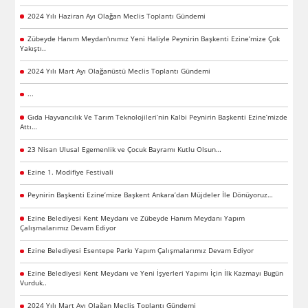
2024 Yılı Haziran Ayı Olağan Meclis Toplantı Gündemi
Zübeyde Hanım Meydan'ınımız Yeni Haliyle Peynirin Başkenti Ezine’mize Çok
Yakıştı..
2024 Yılı Mart Ayı Olağanüstü Meclis Toplantı Gündemi
...
Gıda Hayvancılık Ve Tarım Teknolojileri’nin Kalbi Peynirin Başkenti Ezine’mizde
Attı…
23 Nisan Ulusal Egemenlik ve Çocuk Bayramı Kutlu Olsun…
Ezine 1. Modifiye Festivali
Peynirin Başkenti Ezine’mize Başkent Ankara’dan Müjdeler İle Dönüyoruz…
Ezine Belediyesi Kent Meydanı ve Zübeyde Hanım Meydanı Yapım
Çalışmalarımız Devam Ediyor
Ezine Belediyesi Esentepe Parkı Yapım Çalışmalarımız Devam Ediyor
Ezine Belediyesi Kent Meydanı ve Yeni İşyerleri Yapımı İçin İlk Kazmayı Bugün
Vurduk..
2024 Yılı Mart Ayı Olağan Meclis Toplantı Gündemi