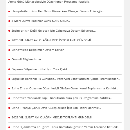
Anma Günü Münasebetiyle Düzenlenen Programa Katıldık.
Hemşehrilerimizin Her Daim Hizmetkarı Olmaya Devam Edeceğiz…
8 Mart Dünya Kadınlar Günü Kutlu Olsun..
Seçimler İçin Değil Gelecek İçin Çalışmaya Devam Ediyoruz...
2023 YILI MART AYI OLAĞAN MECLİS TOPLANTI GÜNDEMİ
Ezine'mizde Değişimler Devam Ediyor
Önemli Bilgilendirme
Deprem Bölgesine İntikal İçin Yola Çıktık...
Soğuk Bir Haftanın İlk Gününde.. Pazaryeri Esnaflarımıza Çorba İkramımızdan..
Ezine Ziraat Odasının Düzenlediği Olağan Genel Kurul Toplantısına Katıldık..
Ezine’mize Yapılacak Toplu Konutların Kura Çekiliş Programına Katıldık..
Ezine’li Yahya Çavuş Deve Güreşlerimiz İçin Son Hazırlıklarımız…
2023 YILI ŞUBAT AYI OLAĞAN MECLİS TOPLANTI GÜNDEMİ
Ezine 3.Jandarma Er Eğitim Tabur Komutanlığımızın Yemin Törenine Katıldık..