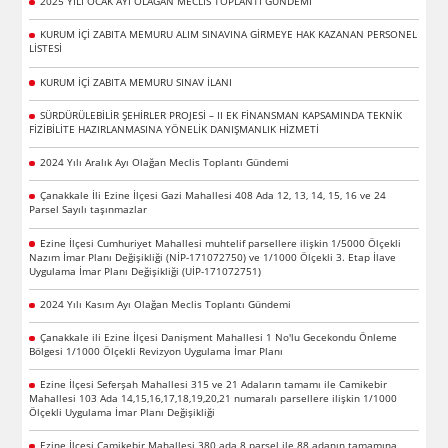
2025 YILI OCAK AYI OLAĞAN MECLİS TOPLANTI GÜNDEMİ
KURUM İÇİ ZABITA MEMURU ALIM SINAVINA GİRMEYE HAK KAZANAN PERSONEL
LİSTESİ
KURUM İÇİ ZABITA MEMURU SINAV İLANI
SÜRDÜRÜLEBİLİR ŞEHİRLER PROJESİ – II EK FİNANSMAN KAPSAMINDA TEKNİK
FİZİBİLİTE HAZIRLANMASINA YÖNELİK DANIŞMANLIK HİZMETİ
2024 Yılı Aralık Ayı Olağan Meclis Toplantı Gündemi
Çanakkale İli Ezine İlçesi Gazi Mahallesi 408 Ada 12, 13, 14, 15, 16 ve 24
Parsel Sayılı taşınmazlar
Ezine İlçesi Cumhuriyet Mahallesi muhtelif parsellere ilişkin 1/5000 Ölçekli
Nazım İmar Planı Değişikliği (NİP-171072750) ve 1/1000 Ölçekli 3. Etap İlave
Uygulama İmar Planı Değişikliği (UİP-171072751)
2024 Yılı Kasım Ayı Olağan Meclis Toplantı Gündemi
Çanakkale ili Ezine İlçesi Danişment Mahallesi 1 No'lu Gecekondu Önleme
Bölgesi 1/1000 Ölçekli Revizyon Uygulama İmar Planı
Ezine İlçesi Seferşah Mahallesi 315 ve 21 Adaların tamamı ile Camikebir
Mahallesi 103 Ada 14,15,16,17,18,19,20,21 numaralı parsellere ilişkin 1/1000
Ölçekli Uygulama İmar Planı Değişikliği
Ezine İlçesi Camikebir Mahallesi 380 ada 8 parsel ile 88 adanın tamamına