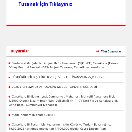
Tutanak İçin Tıklayınız
Duyurular
Tüm Duyurular
Sürdürülebilir Şehirler Projesi II- Ek Finansman (SŞP II-EF), Çanakkale (Ezine)
Güneş Enerjisi Santrali (GES) Projesi Tasarımı, Tedariki ve Kurulumu
SÜRDÜRÜLEBİLİR ŞEHİRLER PROJESİ II - EK FİNANSMAN (SŞP II-EF)
2026 YILI TEMMUZ AYI OLAĞAN MECLİS TOPLANTI GÜNDEMİ
Çanakkale İli, Ezine İlçesi, Cumhuriyet Mahallesi, Muhtelif Parsellere İlişkin
1/5000 Ölçekli Nazım İmar Planı Değişikliği (NİP-171136871) ve Çanakkale İli,
Ezine İlçesi, Cumhuriyet Mahallesi
Maili İnhidam (Mehmet Eskici)
Çanakkale ili Turizm Merkezlerine ilişkin Kültür ve Turizm Bakanlığınca
19.02.2026 tarihinde onaylanan 1/100.000 ölçekli Çevre Düzeni Planı