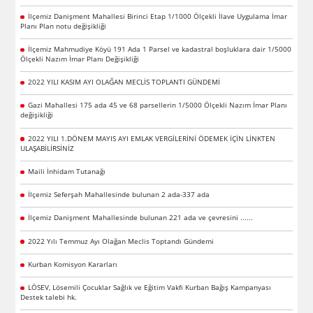
İlçemiz Danişment Mahallesi Birinci Etap 1/1000 Ölçekli İlave Uygulama İmar
Planı Plan notu değişikliği
İlçemiz Mahmudiye Köyü 191 Ada 1 Parsel ve kadastral boşluklara dair 1/5000
Ölçekli Nazım İmar Planı Değişikliği
2022 YILI KASIM AYI OLAĞAN MECLİS TOPLANTI GÜNDEMİ
Gazi Mahallesi 175 ada 45 ve 68 parsellerin 1/5000 Ölçekli Nazım İmar Planı
değişikliği
2022 YILI 1.DÖNEM MAYIS AYI EMLAK VERGİLERİNİ ÖDEMEK İÇİN LİNKTEN
ULAŞABİLİRSİNİZ
Maili İnhidam Tutanağı
İlçemiz Seferşah Mahallesinde bulunan 2 ada-337 ada
İlçemiz Danişment Mahallesinde bulunan 221 ada ve çevresini ......
2022 Yılı Temmuz Ayı Olağan Meclis Toptandı Gündemi
Kurban Komisyon Kararları
LÖSEV, Lösemili Çocuklar Sağlık ve Eğitim Vakfı Kurban Bağış Kampanyası
Destek talebi hk.