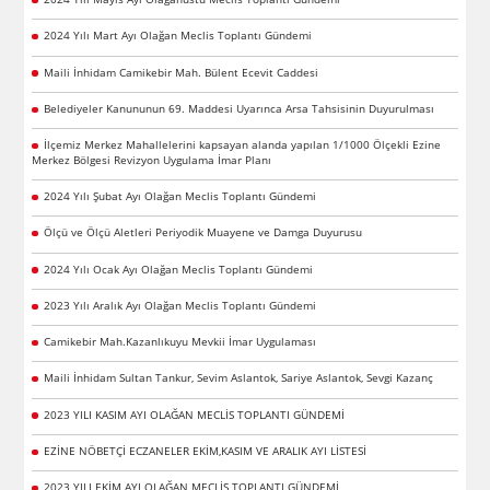
2024 Yılı Mart Ayı Olağan Meclis Toplantı Gündemi
Maili İnhidam Camikebir Mah. Bülent Ecevit Caddesi
Belediyeler Kanununun 69. Maddesi Uyarınca Arsa Tahsisinin Duyurulması
İlçemiz Merkez Mahallelerini kapsayan alanda yapılan 1/1000 Ölçekli Ezine
Merkez Bölgesi Revizyon Uygulama İmar Planı
2024 Yılı Şubat Ayı Olağan Meclis Toplantı Gündemi
Ölçü ve Ölçü Aletleri Periyodik Muayene ve Damga Duyurusu
2024 Yılı Ocak Ayı Olağan Meclis Toplantı Gündemi
2023 Yılı Aralık Ayı Olağan Meclis Toplantı Gündemi
Camikebir Mah.Kazanlıkuyu Mevkii İmar Uygulaması
Maili İnhidam Sultan Tankur, Sevim Aslantok, Sariye Aslantok, Sevgi Kazanç
2023 YILI KASIM AYI OLAĞAN MECLİS TOPLANTI GÜNDEMİ
EZİNE NÖBETÇİ ECZANELER EKİM,KASIM VE ARALIK AYI LİSTESİ
2023 YILI EKİM AYI OLAĞAN MECLİS TOPLANTI GÜNDEMİ