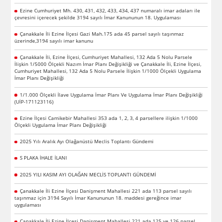
Ezine Cumhuriyet Mh. 430, 431, 432, 433, 434, 437 numaralı imar adaları ile
çevresini içerecek şekilde 3194 sayılı İmar Kanununun 18. Uygulaması
Çanakkale İli Ezine İlçesi Gazi Mah.175 ada 45 parsel sayılı taşınmaz
üzerinde,3194 sayılı imar kanunu
Çanakkale İli, Ezine İlçesi, Cumhuriyet Mahallesi, 132 Ada 5 Nolu Parsele
İlişkin 1/5000 Ölçekli Nazım İmar Planı Değişikliği ve Çanakkale İli, Ezine İlçesi,
Cumhuriyet Mahallesi, 132 Ada 5 Nolu Parsele İlişkin 1/1000 Ölçekli Uygulama
İmar Planı Değişikliği
1/1.000 Ölçekli İlave Uygulama İmar Planı Ve Uygulama İmar Planı Değişikliği
(UİP-171123116)
Ezine İlçesi Camikebir Mahallesi 353 ada 1, 2, 3, 4 parsellere ilişkin 1/1000
Ölçekli Uygulama İmar Planı Değişikliği
2025 Yılı Aralık Ayı Olağanüstü Meclis Toplantı Gündemi
S PLAKA İHALE İLANI
2025 YILI KASIM AYI OLAĞAN MECLİS TOPLANTI GÜNDEMİ
Çanakkale İli Ezine İlçesi Danişment Mahallesi 221 ada 113 parsel sayılı
taşınmaz için 3194 Sayılı İmar Kanununun 18. maddesi gereğince imar
uygulaması
Çanakkale İli Ezine İlçesi Danişment Mahallesi 221 ada 125 ve 126 parsel