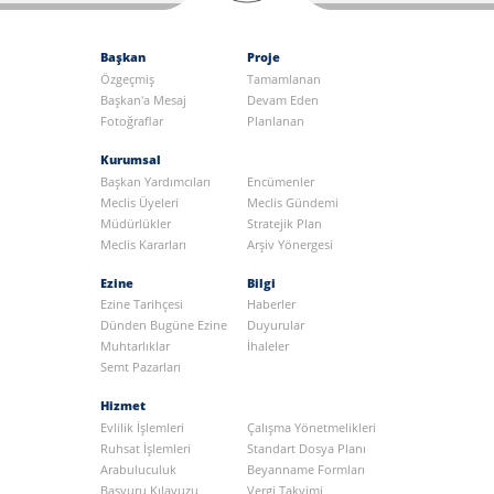
Başkan
Proje
Özgeçmiş
Tamamlanan
Başkan'a Mesaj
Devam Eden
Fotoğraflar
Planlanan
Kurumsal
Başkan Yardımcıları
Encümenler
Meclis Üyeleri
Meclis Gündemi
Müdürlükler
Stratejik Plan
Meclis Kararları
Arşiv Yönergesi
Ezine
Bilgi
Ezine Tarihçesi
Haberler
Dünden Bugüne Ezine
Duyurular
Muhtarlıklar
İhaleler
Semt Pazarları
Hizmet
Evlilik İşlemleri
Çalışma Yönetmelikleri
Ruhsat İşlemleri
Standart Dosya Planı
Arabuluculuk
Beyanname Formları
Başvuru Kılavuzu
Vergi Takvimi