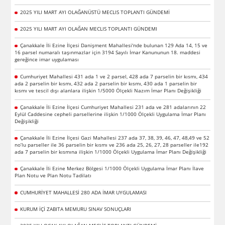
2025 YILI MART AYI OLAĞANÜSTÜ MECLIS TOPLANTI GÜNDEMİ
2025 YILI MART AYI OLAĞAN MECLIS TOPLANTI GÜNDEMI
Çanakkale İli Ezine İlçesi Danişment Mahallesi'nde bulunan 129 Ada 14, 15 ve
16 parsel numaralı taşınmazlar için 3194 Sayılı İmar Kanununun 18. maddesi
gereğince imar uygulaması
Cumhuriyet Mahallesi 431 ada 1 ve 2 parsel, 428 ada 7 parselin bir kısmı, 434
ada 2 parselin bir kısmı, 432 ada 2 parselin bir kısmı, 430 ada 1 parselin bir
kısmı ve tescil dışı alanlara ilişkin 1/5000 Ölçekli Nazım İmar Planı Değişikliği
Çanakkale İli Ezine İlçesi Cumhuriyet Mahallesi 231 ada ve 281 adalarının 22
Eylül Caddesine cepheli parsellerine ilişkin 1/1000 Ölçekli Uygulama İmar Planı
Değişikliği
Çanakkale İli Ezine İlçesi Gazi Mahallesi 237 ada 37, 38, 39, 46, 47, 48,49 ve 52
no’lu parseller ile 36 parselin bir kısmı ve 236 ada 25, 26, 27, 28 parseller ile192
ada 7 parselin bir kısmına ilişkin 1/1000 Ölçekli Uygulama İmar Planı Değişikliği
Çanakkale İli Ezine Merkez Bölgesi 1/1000 Ölçekli Uygulama İmar Planı İlave
Plan Notu ve Plan Notu Tadilatı
CUMHURİYET MAHALLESİ 280 ADA İMAR UYGULAMASI
KURUM İÇİ ZABITA MEMURU SINAV SONUÇLARI