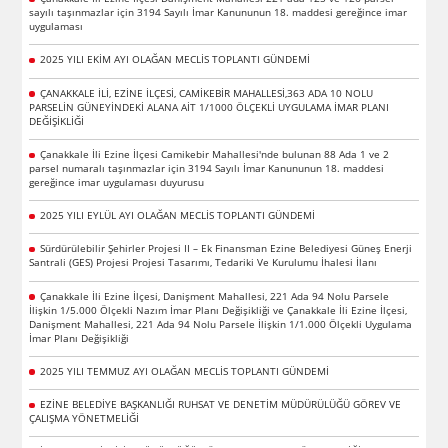
sayılı taşınmazlar için 3194 Sayılı İmar Kanununun 18. maddesi gereğince imar
uygulaması
2025 YILI EKİM AYI OLAĞAN MECLİS TOPLANTI GÜNDEMİ
ÇANAKKALE İLİ, EZİNE İLÇESİ, CAMİKEBİR MAHALLESİ,363 ADA 10 NOLU
PARSELİN GÜNEYİNDEKİ ALANA AİT 1/1000 ÖLÇEKLİ UYGULAMA İMAR PLANI
DEĞİŞİKLİĞİ
Çanakkale İli Ezine İlçesi Camikebir Mahallesi'nde bulunan 88 Ada 1 ve 2
parsel numaralı taşınmazlar için 3194 Sayılı İmar Kanununun 18. maddesi
gereğince imar uygulaması duyurusu
2025 YILI EYLÜL AYI OLAĞAN MECLİS TOPLANTI GÜNDEMİ
Sürdürülebilir Şehirler Projesi II – Ek Finansman Ezine Belediyesi Güneş Enerji
Santrali (GES) Projesi Projesi Tasarımı, Tedariki Ve Kurulumu İhalesi İlanı
Çanakkale İli Ezine İlçesi, Danişment Mahallesi, 221 Ada 94 Nolu Parsele
İlişkin 1/5.000 Ölçekli Nazım İmar Planı Değişikliği ve Çanakkale İli Ezine İlçesi,
Danişment Mahallesi, 221 Ada 94 Nolu Parsele İlişkin 1/1.000 Ölçekli Uygulama
İmar Planı Değişikliği
2025 YILI TEMMUZ AYI OLAĞAN MECLİS TOPLANTI GÜNDEMİ
EZİNE BELEDİYE BAŞKANLIĞI RUHSAT VE DENETİM MÜDÜRÜLÜĞÜ GÖREV VE
ÇALIŞMA YÖNETMELİĞİ