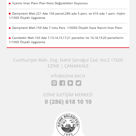
İlçemiz İmar Planı Plan Notu Değişiklikleri Duyurusu
Danişment Mah.221 Ada 104 parsel,280 ada 5 pars. ve 416 ada 1 pars. ilişkin
1/1000 Ölçekli Uygulama
Danişment Mah.159 Ada 7 nolu Pars. 1/5000 Ölçekli İlave Nazım İmar Planı
Camikebir Mah.103 Ada 7,13,14,15,17,21 parseller ile 16,18,19,20 parsellerin
1/1000 Ölçekli Uygulama
Cumhuriyet Mah. Org. Nahit Şenoğul Cad. No:2 17600
EZİNE | ÇANAKKALE
info@ezine.bel.tr
EZİNE İLETİŞİM MERKEZİ
0 (286) 618 10 10