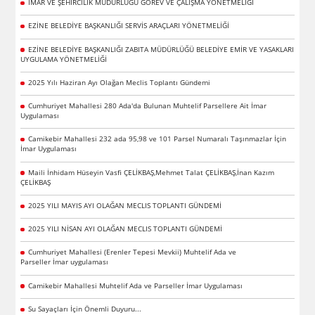
İMAR VE ŞEHİRCİLİK MÜDÜRLÜĞÜ GÖREV VE ÇALIŞMA YÖNETMELİĞİ
EZİNE BELEDİYE BAŞKANLIĞI SERVİS ARAÇLARI YÖNETMELİĞİ
EZİNE BELEDİYE BAŞKANLIĞI ZABITA MÜDÜRLÜĞÜ BELEDİYE EMİR VE YASAKLARI
UYGULAMA YÖNETMELİĞİ
2025 Yılı Haziran Ayı Olağan Meclis Toplantı Gündemi
Cumhuriyet Mahallesi 280 Ada'da Bulunan Muhtelif Parsellere Ait İmar
Uygulaması
Camikebir Mahallesi 232 ada 95,98 ve 101 Parsel Numaralı Taşınmazlar İçin
İmar Uygulaması
Maili İnhidam Hüseyin Vasfi ÇELİKBAŞ,Mehmet Talat ÇELİKBAŞ,İnan Kazım
ÇELİKBAŞ
2025 YILI MAYIS AYI OLAĞAN MECLIS TOPLANTI GÜNDEMİ
2025 YILI NİSAN AYI OLAĞAN MECLIS TOPLANTI GÜNDEMİ
Cumhuriyet Mahallesi (Erenler Tepesi Mevkii) Muhtelif Ada ve
Parseller İmar uygulaması
Camikebir Mahallesi Muhtelif Ada ve Parseller İmar Uygulaması
Su Sayaçları İçin Önemli Duyuru...