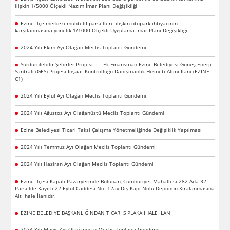
ilişkin 1/5000 Ölçekli Nazım İmar Planı Değişikliği
Ezine İlçe merkezi muhtelif parsellere ilişkin otopark ihtiyacının
karşılanmasına yönelik 1/1000 Ölçekli Uygulama İmar Planı Değişikliği
2024 Yılı Ekim Ayı Olağan Meclis Toplantı Gündemi
Sürdürülebilir Şehirler Projesi II – Ek Finansman Ezine Belediyesi Güneş Enerji
Santrali (GES) Projesi İnşaat Kontrollüğü Danışmanlık Hizmeti Alımı İlanı (EZINE-
C1)
2024 Yılı Eylül Ayı Olağan Meclis Toplantı Gündemi
2024 Yılı Ağustos Ayı Olağanüstü Meclis Toplantı Gündemi
Ezine Belediyesi Ticari Taksi Çalışma Yönetmeliğinde Değişiklik Yapılması
2024 Yılı Temmuz Ayı Olağan Meclis Toplantı Gündemi
2024 Yılı Haziran Ayı Olağan Meclis Toplantı Gündemi
Ezine İlçesi Kapalı Pazaryerinde Bulunan, Cumhuriyet Mahallesi 282 Ada 32
Parselde Kayıtlı 22 Eylül Caddesi No: 12av Dış Kapı Nolu Deponun Kiralanmasına
Ait İhale İlanıdır.
EZİNE BELEDİYE BAŞKANLIĞINDAN TİCARİ S PLAKA İHALE İLANI
2024 Yılı Mayıs Ayı Olağanüstü Meclis Toplantı Gündemi