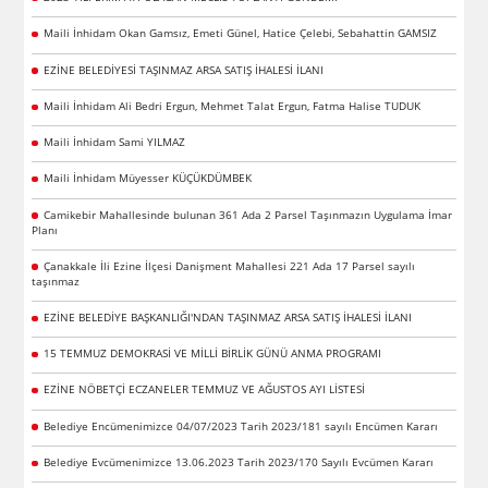
Maili İnhidam Okan Gamsız, Emeti Günel, Hatice Çelebi, Sebahattin GAMSIZ
EZİNE BELEDİYESİ TAŞINMAZ ARSA SATIŞ İHALESİ İLANI
Maili İnhidam Ali Bedri Ergun, Mehmet Talat Ergun, Fatma Halise TUDUK
Maili İnhidam Sami YILMAZ
Maili İnhidam Müyesser KÜÇÜKDÜMBEK
Camikebir Mahallesinde bulunan 361 Ada 2 Parsel Taşınmazın Uygulama İmar
Planı
Çanakkale İli Ezine İlçesi Danişment Mahallesi 221 Ada 17 Parsel sayılı
taşınmaz
EZİNE BELEDİYE BAŞKANLIĞI'NDAN TAŞINMAZ ARSA SATIŞ İHALESİ İLANI
15 TEMMUZ DEMOKRASİ VE MİLLİ BİRLİK GÜNÜ ANMA PROGRAMI
EZİNE NÖBETÇİ ECZANELER TEMMUZ VE AĞUSTOS AYI LİSTESİ
Belediye Encümenimizce 04/07/2023 Tarih 2023/181 sayılı Encümen Kararı
Belediye Evcümenimizce 13.06.2023 Tarih 2023/170 Sayılı Evcümen Kararı