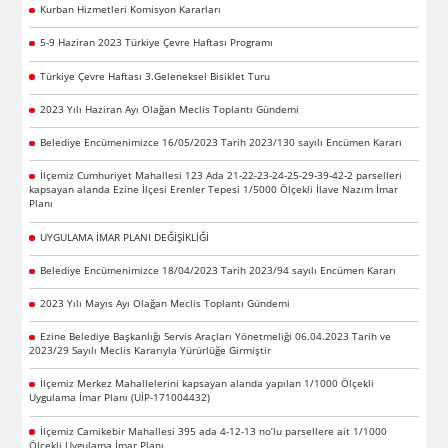
Kurban Hizmetleri Komisyon Kararları
5-9 Haziran 2023 Türkiye Çevre Haftası Programı
Türkiye Çevre Haftası 3.Geleneksel Bisiklet Turu
2023 Yılı Haziran Ayı Olağan Meclis Toplantı Gündemi
Belediye Encümenimizce 16/05/2023 Tarih 2023/130 sayılı Encümen Kararı
İlçemiz Cumhuriyet Mahallesi 123 Ada 21-22-23-24-25-29-39-42-2 parselleri
kapsayan alanda Ezine İlçesi Erenler Tepesi 1/5000 Ölçekli İlave Nazım İmar
Planı
UYGULAMA İMAR PLANI DEĞİŞİKLİĞİ
Belediye Encümenimizce 18/04/2023 Tarih 2023/94 sayılı Encümen Kararı
2023 Yılı Mayıs Ayı Olağan Meclis Toplantı Gündemi
Ezine Belediye Başkanlığı Servis Araçları Yönetmeliği 06.04.2023 Tarih ve
2023/29 Sayılı Meclis Kararıyla Yürürlüğe Girmiştir
İlçemiz Merkez Mahallelerini kapsayan alanda yapılan 1/1000 Ölçekli
Uygulama İmar Planı (UİP-171004432)
İlçemiz Camikebir Mahallesi 395 ada 4-12-13 no’lu parsellere ait 1/1000
Ölçekli Uygulama İmar Planı