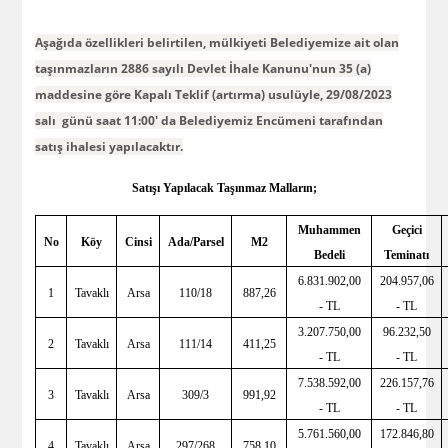
Aşağıda özellikleri belirtilen, mülkiyeti Belediyemize ait olan
taşınmazların 2886 sayılı Devlet İhale Kanunu'nun 35 (a)
maddesine göre Kapalı Teklif (artırma) usulüyle, 29/08/2023
salı günü saat 11:00' da Belediyemiz Encümeni tarafından
satış ihalesi yapılacaktır.
Satışı Yapılacak Taşınmaz Malların;
Muhammen
Geçici
No
Köy
Cinsi
Ada/Parsel
M2
Bedeli
Teminatı
6.831.902,00
204.957,06
1
Tavaklı
Arsa
110/18
887,26
- TL
- TL
3.207.750,00
96.232,50
2
Tavaklı
Arsa
111/14
411,25
- TL
- TL
7.538.592,00
226.157,76
3
Tavaklı
Arsa
309/3
991,92
- TL
- TL
5.761.560,00
172.846,80
4
Tavaklı
Arsa
297/268
758,10