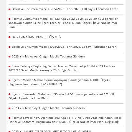
Belediye Encümenimizce 16/05/2023 Tarih 2023/130 sayılı Encümen Kararı
İlçemiz Cumhuriyet Mahallesi 123 Ada 21-22-23-24-25-29-39-42-2 parselleri
kapsayan alanda Ezine İlçesi Erenler Tepesi 1/5000 Ölçekli İlave Nazım İmar
Planı
UYGULAMA İMAR PLANI DEĞİŞİKLİĞİ
Belediye Encümenimizce 18/04/2023 Tarih 2023/94 sayılı Encümen Kararı
2023 Yılı Mayıs Ayı Olağan Meclis Toplantı Gündemi
Ezine Belediye Başkanlığı Servis Araçları Yönetmeliği 06.04.2023 Tarih ve
2023/29 Sayılı Meclis Kararıyla Yürürlüğe Girmiştir
İlçemiz Merkez Mahallelerini kapsayan alanda yapılan 1/1000 Ölçekli
Uygulama İmar Planı (UİP-171004432)
İlçemiz Camikebir Mahallesi 395 ada 4-12-13 no’lu parsellere ait 1/1000
Ölçekli Uygulama İmar Planı
2023 Yili Nisan Ayi Olağan Meclis Toplanti Gündemi
İlçemiz Tavaklı Köyü Alanında 303 Ada ile 110 Nolu Ada Arasında Kalan Tescil
Harici ve Kadastral Boşluklara dair 1/5000 Ölçekli Nazım İmar Planı Değişikliği
2023 YILI MART AYI OLAĞAN MECLİS TOPLANTI GÜNDEMİ