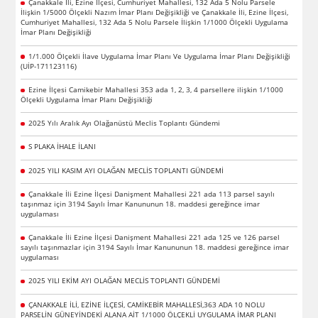
Çanakkale İli, Ezine İlçesi, Cumhuriyet Mahallesi, 132 Ada 5 Nolu Parsele
İlişkin 1/5000 Ölçekli Nazım İmar Planı Değişikliği ve Çanakkale İli, Ezine İlçesi,
Cumhuriyet Mahallesi, 132 Ada 5 Nolu Parsele İlişkin 1/1000 Ölçekli Uygulama
İmar Planı Değişikliği
1/1.000 Ölçekli İlave Uygulama İmar Planı Ve Uygulama İmar Planı Değişikliği
(UİP-171123116)
Ezine İlçesi Camikebir Mahallesi 353 ada 1, 2, 3, 4 parsellere ilişkin 1/1000
Ölçekli Uygulama İmar Planı Değişikliği
2025 Yılı Aralık Ayı Olağanüstü Meclis Toplantı Gündemi
S PLAKA İHALE İLANI
2025 YILI KASIM AYI OLAĞAN MECLİS TOPLANTI GÜNDEMİ
Çanakkale İli Ezine İlçesi Danişment Mahallesi 221 ada 113 parsel sayılı
taşınmaz için 3194 Sayılı İmar Kanununun 18. maddesi gereğince imar
uygulaması
Çanakkale İli Ezine İlçesi Danişment Mahallesi 221 ada 125 ve 126 parsel
sayılı taşınmazlar için 3194 Sayılı İmar Kanununun 18. maddesi gereğince imar
uygulaması
2025 YILI EKİM AYI OLAĞAN MECLİS TOPLANTI GÜNDEMİ
ÇANAKKALE İLİ, EZİNE İLÇESİ, CAMİKEBİR MAHALLESİ,363 ADA 10 NOLU
PARSELİN GÜNEYİNDEKİ ALANA AİT 1/1000 ÖLÇEKLİ UYGULAMA İMAR PLANI