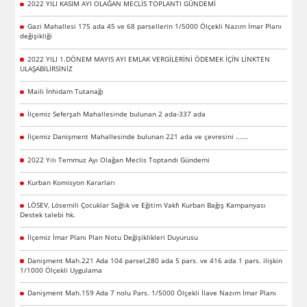
2022 YILI KASIM AYI OLAĞAN MECLİS TOPLANTI GÜNDEMİ
Gazi Mahallesi 175 ada 45 ve 68 parsellerin 1/5000 Ölçekli Nazım İmar Planı
değişikliği
2022 YILI 1.DÖNEM MAYIS AYI EMLAK VERGİLERİNİ ÖDEMEK İÇİN LİNKTEN
ULAŞABİLİRSİNİZ
Maili İnhidam Tutanağı
İlçemiz Seferşah Mahallesinde bulunan 2 ada-337 ada
İlçemiz Danişment Mahallesinde bulunan 221 ada ve çevresini ......
2022 Yılı Temmuz Ayı Olağan Meclis Toptandı Gündemi
Kurban Komisyon Kararları
LÖSEV, Lösemili Çocuklar Sağlık ve Eğitim Vakfı Kurban Bağış Kampanyası
Destek talebi hk.
İlçemiz İmar Planı Plan Notu Değişiklikleri Duyurusu
Danişment Mah.221 Ada 104 parsel,280 ada 5 pars. ve 416 ada 1 pars. ilişkin
1/1000 Ölçekli Uygulama
Danişment Mah.159 Ada 7 nolu Pars. 1/5000 Ölçekli İlave Nazım İmar Planı