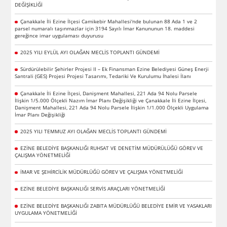
DEĞİŞİKLİĞİ
Çanakkale İli Ezine İlçesi Camikebir Mahallesi'nde bulunan 88 Ada 1 ve 2
parsel numaralı taşınmazlar için 3194 Sayılı İmar Kanununun 18. maddesi
gereğince imar uygulaması duyurusu
2025 YILI EYLÜL AYI OLAĞAN MECLİS TOPLANTI GÜNDEMİ
Sürdürülebilir Şehirler Projesi II – Ek Finansman Ezine Belediyesi Güneş Enerji
Santrali (GES) Projesi Projesi Tasarımı, Tedariki Ve Kurulumu İhalesi İlanı
Çanakkale İli Ezine İlçesi, Danişment Mahallesi, 221 Ada 94 Nolu Parsele
İlişkin 1/5.000 Ölçekli Nazım İmar Planı Değişikliği ve Çanakkale İli Ezine İlçesi,
Danişment Mahallesi, 221 Ada 94 Nolu Parsele İlişkin 1/1.000 Ölçekli Uygulama
İmar Planı Değişikliği
2025 YILI TEMMUZ AYI OLAĞAN MECLİS TOPLANTI GÜNDEMİ
EZİNE BELEDİYE BAŞKANLIĞI RUHSAT VE DENETİM MÜDÜRÜLÜĞÜ GÖREV VE
ÇALIŞMA YÖNETMELİĞİ
İMAR VE ŞEHİRCİLİK MÜDÜRLÜĞÜ GÖREV VE ÇALIŞMA YÖNETMELİĞİ
EZİNE BELEDİYE BAŞKANLIĞI SERVİS ARAÇLARI YÖNETMELİĞİ
EZİNE BELEDİYE BAŞKANLIĞI ZABITA MÜDÜRLÜĞÜ BELEDİYE EMİR VE YASAKLARI
UYGULAMA YÖNETMELİĞİ