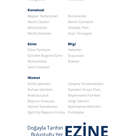
Kurumsal
Başkan Yardımcıları
Encümenler
Meclis Üyeleri
Meclis Gündemi
Müdürlükler
Stratejik Plan
Meclis Kararları
Arşiv Yönergesi
Ezine
Bilgi
Ezine Tarihçesi
Haberler
Dünden Bugüne Ezine
Duyurular
Muhtarlıklar
İhaleler
Semt Pazarları
Hizmet
Evlilik İşlemleri
Çalışma Yönetmelikleri
Ruhsat İşlemleri
Standart Dosya Planı
Arabuluculuk
Beyanname Formları
Başvuru Kılavuzu
Vergi Takvimi
Hizmet Standartları
Aydınlatma Metinleri
İlgili Kişi Başvuru Formu
Politikalar
EZİNE
Doğayla Tarihin
Buluştuğu Yer