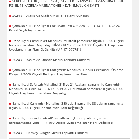
SÜRDÜRÜLEBİLİR ŞEHİRLER PROJESİ – II EK FİNANSMAN KAPSAMINDA TEKNİK
FİZİBİLİTE HAZIRLANMASINA YÖNELİK DANIŞMANLIK HİZMETİ
2024 Yılı Aralık Ayı Olağan Meclis Toplantı Gündemi
Çanakkale İli Ezine İlçesi Gazi Mahallesi 408 Ada 12, 13, 14, 15, 16 ve 24
Parsel Sayılı taşınmazlar
Ezine İlçesi Cumhuriyet Mahallesi muhtelif parsellere ilişkin 1/5000 Ölçekli
Nazım İmar Planı Değişikliği (NİP-171072750) ve 1/1000 Ölçekli 3. Etap İlave
Uygulama İmar Planı Değişikliği (UİP-171072751)
2024 Yılı Kasım Ayı Olağan Meclis Toplantı Gündemi
Çanakkale ili Ezine İlçesi Danişment Mahallesi 1 No'lu Gecekondu Önleme
Bölgesi 1/1000 Ölçekli Revizyon Uygulama İmar Planı
Ezine İlçesi Seferşah Mahallesi 315 ve 21 Adaların tamamı ile Camikebir
Mahallesi 103 Ada 14,15,16,17,18,19,20,21 numaralı parsellere ilişkin 1/1000
Ölçekli Uygulama İmar Planı Değişikliği
Ezine İlçesi Camikebir Mahallesi 380 ada 8 parsel ile 88 adanın tamamına
ilişkin 1/5000 Ölçekli Nazım İmar Planı Değişikliği
Ezine İlçe merkezi muhtelif parsellere ilişkin otopark ihtiyacının
karşılanmasına yönelik 1/1000 Ölçekli Uygulama İmar Planı Değişikliği
2024 Yılı Ekim Ayı Olağan Meclis Toplantı Gündemi