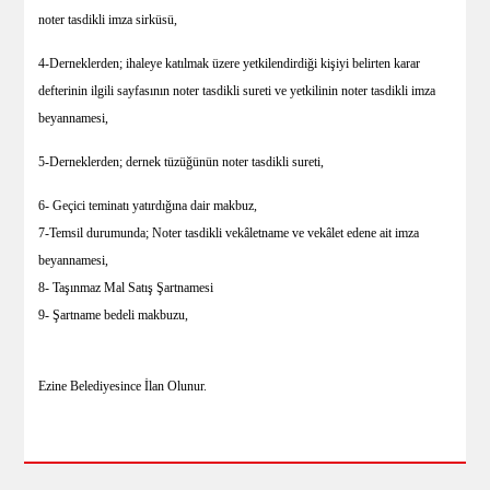
noter tasdikli imza sirküsü,
4-Derneklerden; ihaleye katılmak üzere yetkilendirdiği kişiyi belirten karar
defterinin ilgili sayfasının noter tasdikli sureti ve yetkilinin noter tasdikli imza
beyannamesi,
5-Derneklerden; dernek tüzüğünün noter tasdikli sureti,
6- Geçici teminatı yatırdığına dair makbuz,
7-Temsil durumunda; Noter tasdikli vekâletname ve vekâlet edene ait imza
beyannamesi,
8- Taşınmaz Mal Satış Şartnamesi
9- Şartname bedeli makbuzu,
Ezine Belediyesince İlan Olunur.