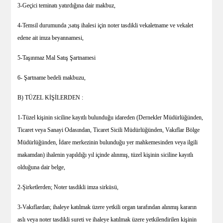
3-Geçici teminatı yatırdığına dair makbuz,
4-Temsil durumunda ;satış ihalesi için noter tasdikli vekaletname ve vekalet
edene ait imza beyannamesi,
5-Taşınmaz Mal Satış Şartnamesi
6- Şartname bedeli makbuzu,
B) TÜZEL KİŞİLERDEN :
1-Tüzel kişinin siciline kayıtlı bulunduğu idareden (Dernekler Müdürlüğünden,
Ticaret veya Sanayi Odasından, Ticaret Sicili Müdürlüğünden, Vakıflar Bölge
Müdürlüğünden, İdare merkezinin bulunduğu yer mahkemesinden veya ilgili
makamdan) ihalenin yapıldığı yıl içinde alınmış, tüzel kişinin siciline kayıtlı
olduğuna dair belge,
2-Şirketlerden; Noter tasdikli imza sirküsü,
3-Vakıflardan; ihaleye katılmak üzere yetkili organ tarafından alınmış kararın
aslı veya noter tasdikli sureti ve ihaleye katılmak üzere yetkilendirilen kişinin