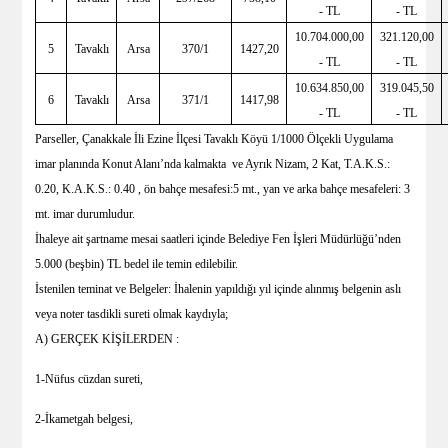
- TL
- TL
10.704.000,00
321.120,00
5
Tavaklı
Arsa
370/1
1427,20
- TL
- TL
10.634.850,00
319.045,50
6
Tavaklı
Arsa
371/1
1417,98
- TL
- TL
Parseller, Çanakkale İli Ezine İlçesi Tavaklı Köyü 1/1000 Ölçekli Uygulama
imar planında Konut Alanı’nda kalmakta ve Ayrık Nizam, 2 Kat, T.A.K.S.:
0.20, K.A.K.S.: 0.40 , ön bahçe mesafesi:5 mt., yan ve arka bahçe mesafeleri: 3
mt. imar durumludur.
İhaleye ait şartname mesai saatleri içinde Belediye Fen İşleri Müdürlüğü’nden
5.000 (beşbin) TL bedel ile temin edilebilir.
İstenilen teminat ve Belgeler: İhalenin yapıldığı yıl içinde alınmış belgenin aslı
veya noter tasdikli sureti olmak kaydıyla;
A) GERÇEK KİŞİLERDEN :
1-Nüfus cüzdan sureti,
2-İkametgah belgesi,