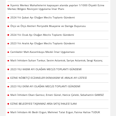
İlçemiz Merkez Mahallelerini kapsayan alanda yapılan 1/1000 Ölçekli Ezine
Merkez Bölgesi Revizyon Uygulama İmar Planı
2024 Yılı Şubat Ayı Olağan Meclis Toplantı Gündemi
Ölçü ve Ölçü Aletleri Periyodik Muayene ve Damga Duyurusu
2024 Yılı Ocak Ayı Olağan Meclis Toplantı Gündemi
2023 Yılı Aralık Ayı Olağan Meclis Toplantı Gündemi
Camikebir Mah.Kazanlıkuyu Mevkii İmar Uygulaması
Maili İnhidam Sultan Tankur, Sevim Aslantok, Sariye Aslantok, Sevgi Kazanç
2023 YILI KASIM AYI OLAĞAN MECLİS TOPLANTI GÜNDEMİ
EZİNE NÖBETÇİ ECZANELER EKİM,KASIM VE ARALIK AYI LİSTESİ
2023 YILI EKİM AYI OLAĞAN MECLİS TOPLANTI GÜNDEMİ
Maili İnhidam Okan Gamsız, Emeti Günel, Hatice Çelebi, Sebahattin GAMSIZ
EZİNE BELEDİYESİ TAŞINMAZ ARSA SATIŞ İHALESİ İLANI
Maili İnhidam Ali Bedri Ergun, Mehmet Talat Ergun, Fatma Halise TUDUK