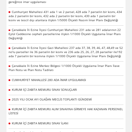
gereğince imar uygulaması
Cumhuriyet Mahallesi 431 ada 1 ve 2 parsel, 428 ada 7 parselin bir kısmı, 434
ada 2 parselin bir kısmı, 432 ada 2 parselin bir kısmı, 430 ada 1 parselin bir
kısmı ve tescil dışı alanlara ilişkin 1/5000 Ölçekli Nazım İmar Planı Değişikliği
Çanakkale İli Ezine İlçesi Cumhuriyet Mahallesi 231 ada ve 281 adalarının 22
Eylül Caddesine cepheli parsellerine ilişkin 1/1000 Ölçekli Uygulama İmar Planı
Değişikliği
Çanakkale İli Ezine İlçesi Gazi Mahallesi 237 ada 37, 38, 39, 46, 47, 48,49 ve 52
no’lu parseller ile 36 parselin bir kısmı ve 236 ada 25, 26, 27, 28 parseller ile192
ada 7 parselin bir kısmına ilişkin 1/1000 Ölçekli Uygulama İmar Planı Değişikliği
Çanakkale İli Ezine Merkez Bölgesi 1/1000 Ölçekli Uygulama İmar Planı İlave
Plan Notu ve Plan Notu Tadilatı
CUMHURİYET MAHALLESİ 280 ADA İMAR UYGULAMASI
KURUM İÇİ ZABITA MEMURU SINAV SONUÇLARI
2025 YILI OCAK AYI OLAĞAN MECLİS TOPLANTI GÜNDEMİ
KURUM İÇİ ZABITA MEMURU ALIM SINAVINA GİRMEYE HAK KAZANAN PERSONEL
LİSTESİ
KURUM İÇİ ZABITA MEMURU SINAV İLANI