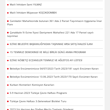
Maili İnhidam Sami YILMAZ
Maili İnhidam Müyesser KÜÇÜKDÜMBEK
Camikebir Mahallesinde bulunan 361 Ada 2 Parsel Taşınmazın Uygulama İmar
Planı
Çanakkale İli Ezine İlçesi Danişment Mahallesi 221 Ada 17 Parsel sayılı
taşınmaz
EZİNE BELEDİYE BAŞKANLIĞI'NDAN TAŞINMAZ ARSA SATIŞ İHALESİ İLANI
15 TEMMUZ DEMOKRASİ VE MİLLİ BİRLİK GÜNÜ ANMA PROGRAMI
EZİNE NÖBETÇİ ECZANELER TEMMUZ VE AĞUSTOS AYI LİSTESİ
Belediye Encümenimizce 04/07/2023 Tarih 2023/181 sayılı Encümen Kararı
Belediye Evcümenimizce 13.06.2023 Tarih 2023/170 Sayılı Evcümen Kararı
Kurban Hizmetleri Komisyon Kararları
5-9 Haziran 2023 Türkiye Çevre Haftası Programı
Türkiye Çevre Haftası 3.Geleneksel Bisiklet Turu
2023 Yılı Haziran Ayı Olağan Meclis Toplantı Gündemi