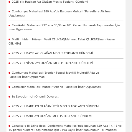
2025 Yılı Haziran Ayı Olağan Meclis Toplantı Gündemi
Cumhuriyet Mahallesi 280 Ada'da Bulunan Muhtelif Parsellere Ait İmar
Uygulaması
Camikebir Mahallesi 232 ada 95,98 ve 101 Parsel Numaralı Taşınmazlar İçin
İmar Uygulaması
Maili İnhidam Hüseyin Vasfi ÇELİKBAŞ,Mehmet Talat ÇELİKBAŞ,İnan Kazım
ÇELİKBAŞ
2025 YILI MAYIS AYI OLAĞAN MECLIS TOPLANTI GÜNDEMİ
2025 YILI NİSAN AYI OLAĞAN MECLIS TOPLANTI GÜNDEMİ
Cumhuriyet Mahallesi (Erenler Tepesi Mevkii) Muhtelif Ada ve
Parseller İmar uygulaması
Camikebir Mahallesi Muhtelif Ada ve Parseller İmar Uygulaması
Su Sayaçları İçin Önemli Duyuru...
2025 YILI MART AYI OLAĞANÜSTÜ MECLIS TOPLANTI GÜNDEMİ
2025 YILI MART AYI OLAĞAN MECLIS TOPLANTI GÜNDEMI
Çanakkale İli Ezine İlçesi Danişment Mahallesi'nde bulunan 129 Ada 14, 15 ve
16 parsel numaralı taşınmazlar için 3194 Sayılı İmar Kanununun 18. maddesi