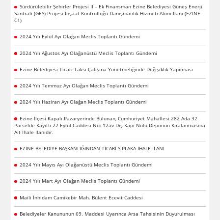
Sürdürülebilir Şehirler Projesi II – Ek Finansman Ezine Belediyesi Güneş Enerji
Santrali (GES) Projesi İnşaat Kontrollüğü Danışmanlık Hizmeti Alımı İlanı (EZINE-
C1)
2024 Yılı Eylül Ayı Olağan Meclis Toplantı Gündemi
2024 Yılı Ağustos Ayı Olağanüstü Meclis Toplantı Gündemi
Ezine Belediyesi Ticari Taksi Çalışma Yönetmeliğinde Değişiklik Yapılması
2024 Yılı Temmuz Ayı Olağan Meclis Toplantı Gündemi
2024 Yılı Haziran Ayı Olağan Meclis Toplantı Gündemi
Ezine İlçesi Kapalı Pazaryerinde Bulunan, Cumhuriyet Mahallesi 282 Ada 32
Parselde Kayıtlı 22 Eylül Caddesi No: 12av Dış Kapı Nolu Deponun Kiralanmasına
Ait İhale İlanıdır.
EZİNE BELEDİYE BAŞKANLIĞINDAN TİCARİ S PLAKA İHALE İLANI
2024 Yılı Mayıs Ayı Olağanüstü Meclis Toplantı Gündemi
2024 Yılı Mart Ayı Olağan Meclis Toplantı Gündemi
Maili İnhidam Camikebir Mah. Bülent Ecevit Caddesi
Belediyeler Kanununun 69. Maddesi Uyarınca Arsa Tahsisinin Duyurulması