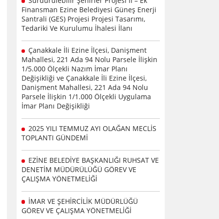
Sürdürülebilir Şehirler Projesi II – Ek
Finansman Ezine Belediyesi Güneş Enerji
Santrali (GES) Projesi Projesi Tasarımı,
Tedariki Ve Kurulumu İhalesi İlanı
Çanakkale İli Ezine İlçesi, Danişment
Mahallesi, 221 Ada 94 Nolu Parsele İlişkin
1/5.000 Ölçekli Nazım İmar Planı
Değişikliği ve Çanakkale İli Ezine İlçesi,
Danişment Mahallesi, 221 Ada 94 Nolu
Parsele İlişkin 1/1.000 Ölçekli Uygulama
İmar Planı Değişikliği
2025 YILI TEMMUZ AYI OLAĞAN MECLİS
TOPLANTI GÜNDEMİ
EZİNE BELEDİYE BAŞKANLIĞI RUHSAT VE
DENETİM MÜDÜRÜLÜĞÜ GÖREV VE
ÇALIŞMA YÖNETMELİĞİ
İMAR VE ŞEHİRCİLİK MÜDÜRLÜĞÜ
GÖREV VE ÇALIŞMA YÖNETMELİĞİ