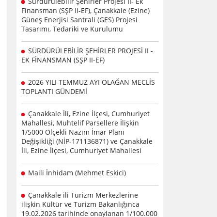
Sürdürülebilir Şehirler Projesi II- Ek
Finansman (SŞP II-EF), Çanakkale (Ezine)
Güneş Enerjisi Santrali (GES) Projesi
Tasarımı, Tedariki ve Kurulumu
SÜRDÜRÜLEBİLİR ŞEHİRLER PROJESİ II -
EK FİNANSMAN (SŞP II-EF)
2026 YILI TEMMUZ AYI OLAĞAN MECLİS
TOPLANTI GÜNDEMİ
Çanakkale İli, Ezine İlçesi, Cumhuriyet
Mahallesi, Muhtelif Parsellere İlişkin
1/5000 Ölçekli Nazım İmar Planı
Değişikliği (NİP-171136871) ve Çanakkale
İli, Ezine İlçesi, Cumhuriyet Mahallesi
Maili İnhidam (Mehmet Eskici)
Çanakkale ili Turizm Merkezlerine
ilişkin Kültür ve Turizm Bakanlığınca
19.02.2026 tarihinde onaylanan 1/100.000