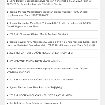
Ezine Belediye Başkanlığı Servis Araçları Yönetmeliği 06.04.2023 Tarih ve
2023/29 Sayılı Meclis Kararıyla Yürürlüğe Girmiştir
İlçemiz Merkez Mahallelerini kapsayan alanda yapılan 1/1000 Ölçekli
Uygulama İmar Planı (UİP-171004432)
İlçemiz Camikebir Mahallesi 395 ada 4-12-13 no’lu parsellere ait 1/1000
Ölçekli Uygulama İmar Planı
2023 Yili Nisan Ayi Olağan Meclis Toplanti Gündemi
İlçemiz Tavaklı Köyü Alanında 303 Ada ile 110 Nolu Ada Arasında Kalan Tescil
Harici ve Kadastral Boşluklara dair 1/5000 Ölçekli Nazım İmar Planı Değişikliği
2023 YILI MART AYI OLAĞAN MECLİS TOPLANTI GÜNDEMİ
KAYMAKAMLIK MAKAMINDAN BİLDİRİLMİŞTİR.
İlçemiz Merkez Mahallelerini kapsayan alanda yapılan 1/1000 Ölçekli
Uygulama İmar Planı
2023 YILI ŞUBAT AYI OLAĞAN MECLİS TOPLANTI GÜNDEMİ
İlçemiz Merkez İmar Planı Plan Notu Değişikliği
2023 YILI OCAK AYI OLAĞAN MECLİS TOPLANTI GÜNDEMİ
Dar Gelirlilere Arsa Tahsisinin Duyurulması Hk.