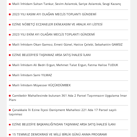
Maili İnhidam Sultan Tankur, Sevim Aslantok, Sariye Aslantok, Sevgi Kazanç
2023 YILI KASIM AYI OLAĞAN MECLİS TOPLANTI GÜNDEMİ
EZİNE NÖBETÇİ ECZANELER EKİM,KASIM VE ARALIK AYI LİSTESİ
2023 YILI EKİM AYI OLAĞAN MECLİS TOPLANTI GÜNDEMİ
Maili İnhidam Okan Gamsız, Emeti Günel, Hatice Çelebi, Sebahattin GAMSIZ
EZİNE BELEDİYESİ TAŞINMAZ ARSA SATIŞ İHALESİ İLANI
Maili İnhidam Ali Bedri Ergun, Mehmet Talat Ergun, Fatma Halise TUDUK
Maili İnhidam Sami YILMAZ
Maili İnhidam Müyesser KÜÇÜKDÜMBEK
Camikebir Mahallesinde bulunan 361 Ada 2 Parsel Taşınmazın Uygulama İmar
Planı
Çanakkale İli Ezine İlçesi Danişment Mahallesi 221 Ada 17 Parsel sayılı
taşınmaz
EZİNE BELEDİYE BAŞKANLIĞI'NDAN TAŞINMAZ ARSA SATIŞ İHALESİ İLANI
15 TEMMUZ DEMOKRASİ VE MİLLİ BİRLİK GÜNÜ ANMA PROGRAMI