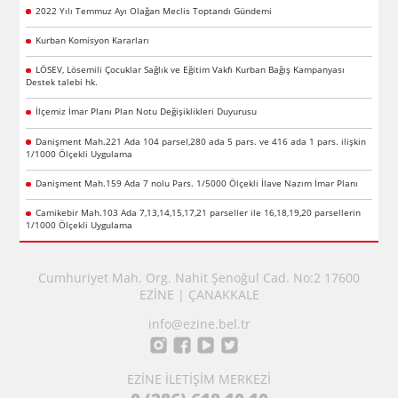
2022 Yılı Temmuz Ayı Olağan Meclis Toptandı Gündemi
Kurban Komisyon Kararları
LÖSEV, Lösemili Çocuklar Sağlık ve Eğitim Vakfı Kurban Bağış Kampanyası
Destek talebi hk.
İlçemiz İmar Planı Plan Notu Değişiklikleri Duyurusu
Danişment Mah.221 Ada 104 parsel,280 ada 5 pars. ve 416 ada 1 pars. ilişkin
1/1000 Ölçekli Uygulama
Danişment Mah.159 Ada 7 nolu Pars. 1/5000 Ölçekli İlave Nazım İmar Planı
Camikebir Mah.103 Ada 7,13,14,15,17,21 parseller ile 16,18,19,20 parsellerin
1/1000 Ölçekli Uygulama
Cumhuriyet Mah. Org. Nahit Şenoğul Cad. No:2 17600
EZİNE | ÇANAKKALE
info@ezine.bel.tr
EZİNE İLETİŞİM MERKEZİ