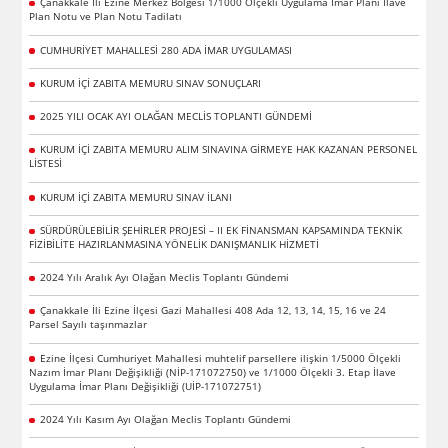
Çanakkale İli Ezine Merkez Bölgesi 1/1000 Ölçekli Uygulama İmar Planı İlave
Plan Notu ve Plan Notu Tadilatı
CUMHURİYET MAHALLESİ 280 ADA İMAR UYGULAMASI
KURUM İÇİ ZABITA MEMURU SINAV SONUÇLARI
2025 YILI OCAK AYI OLAĞAN MECLİS TOPLANTI GÜNDEMİ
KURUM İÇİ ZABITA MEMURU ALIM SINAVINA GİRMEYE HAK KAZANAN PERSONEL
LİSTESİ
KURUM İÇİ ZABITA MEMURU SINAV İLANI
SÜRDÜRÜLEBİLİR ŞEHİRLER PROJESİ – II EK FİNANSMAN KAPSAMINDA TEKNİK
FİZİBİLİTE HAZIRLANMASINA YÖNELİK DANIŞMANLIK HİZMETİ
2024 Yılı Aralık Ayı Olağan Meclis Toplantı Gündemi
Çanakkale İli Ezine İlçesi Gazi Mahallesi 408 Ada 12, 13, 14, 15, 16 ve 24
Parsel Sayılı taşınmazlar
Ezine İlçesi Cumhuriyet Mahallesi muhtelif parsellere ilişkin 1/5000 Ölçekli
Nazım İmar Planı Değişikliği (NİP-171072750) ve 1/1000 Ölçekli 3. Etap İlave
Uygulama İmar Planı Değişikliği (UİP-171072751)
2024 Yılı Kasım Ayı Olağan Meclis Toplantı Gündemi