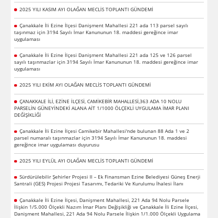
2025 YILI KASIM AYI OLAĞAN MECLİS TOPLANTI GÜNDEMİ
Çanakkale İli Ezine İlçesi Danişment Mahallesi 221 ada 113 parsel sayılı
taşınmaz için 3194 Sayılı İmar Kanununun 18. maddesi gereğince imar
uygulaması
Çanakkale İli Ezine İlçesi Danişment Mahallesi 221 ada 125 ve 126 parsel
sayılı taşınmazlar için 3194 Sayılı İmar Kanununun 18. maddesi gereğince imar
uygulaması
2025 YILI EKİM AYI OLAĞAN MECLİS TOPLANTI GÜNDEMİ
ÇANAKKALE İLİ, EZİNE İLÇESİ, CAMİKEBİR MAHALLESİ,363 ADA 10 NOLU
PARSELİN GÜNEYİNDEKİ ALANA AİT 1/1000 ÖLÇEKLİ UYGULAMA İMAR PLANI
DEĞİŞİKLİĞİ
Çanakkale İli Ezine İlçesi Camikebir Mahallesi'nde bulunan 88 Ada 1 ve 2
parsel numaralı taşınmazlar için 3194 Sayılı İmar Kanununun 18. maddesi
gereğince imar uygulaması duyurusu
2025 YILI EYLÜL AYI OLAĞAN MECLİS TOPLANTI GÜNDEMİ
Sürdürülebilir Şehirler Projesi II – Ek Finansman Ezine Belediyesi Güneş Enerji
Santrali (GES) Projesi Projesi Tasarımı, Tedariki Ve Kurulumu İhalesi İlanı
Çanakkale İli Ezine İlçesi, Danişment Mahallesi, 221 Ada 94 Nolu Parsele
İlişkin 1/5.000 Ölçekli Nazım İmar Planı Değişikliği ve Çanakkale İli Ezine İlçesi,
Danişment Mahallesi, 221 Ada 94 Nolu Parsele İlişkin 1/1.000 Ölçekli Uygulama