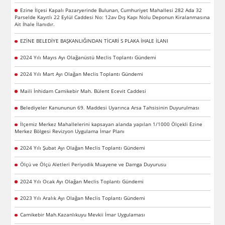
Ezine İlçesi Kapalı Pazaryerinde Bulunan, Cumhuriyet Mahallesi 282 Ada 32
Parselde Kayıtlı 22 Eylül Caddesi No: 12av Dış Kapı Nolu Deponun Kiralanmasına
Ait İhale İlanıdır.
EZİNE BELEDİYE BAŞKANLIĞINDAN TİCARİ S PLAKA İHALE İLANI
2024 Yılı Mayıs Ayı Olağanüstü Meclis Toplantı Gündemi
2024 Yılı Mart Ayı Olağan Meclis Toplantı Gündemi
Maili İnhidam Camikebir Mah. Bülent Ecevit Caddesi
Belediyeler Kanununun 69. Maddesi Uyarınca Arsa Tahsisinin Duyurulması
İlçemiz Merkez Mahallelerini kapsayan alanda yapılan 1/1000 Ölçekli Ezine
Merkez Bölgesi Revizyon Uygulama İmar Planı
2024 Yılı Şubat Ayı Olağan Meclis Toplantı Gündemi
Ölçü ve Ölçü Aletleri Periyodik Muayene ve Damga Duyurusu
2024 Yılı Ocak Ayı Olağan Meclis Toplantı Gündemi
2023 Yılı Aralık Ayı Olağan Meclis Toplantı Gündemi
Camikebir Mah.Kazanlıkuyu Mevkii İmar Uygulaması