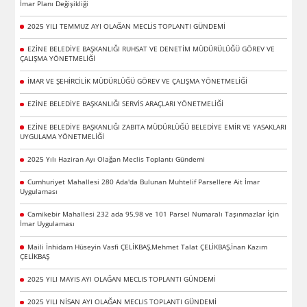
İmar Planı Değişikliği
2025 YILI TEMMUZ AYI OLAĞAN MECLİS TOPLANTI GÜNDEMİ
EZİNE BELEDİYE BAŞKANLIĞI RUHSAT VE DENETİM MÜDÜRÜLÜĞÜ GÖREV VE
ÇALIŞMA YÖNETMELİĞİ
İMAR VE ŞEHİRCİLİK MÜDÜRLÜĞÜ GÖREV VE ÇALIŞMA YÖNETMELİĞİ
EZİNE BELEDİYE BAŞKANLIĞI SERVİS ARAÇLARI YÖNETMELİĞİ
EZİNE BELEDİYE BAŞKANLIĞI ZABITA MÜDÜRLÜĞÜ BELEDİYE EMİR VE YASAKLARI
UYGULAMA YÖNETMELİĞİ
2025 Yılı Haziran Ayı Olağan Meclis Toplantı Gündemi
Cumhuriyet Mahallesi 280 Ada'da Bulunan Muhtelif Parsellere Ait İmar
Uygulaması
Camikebir Mahallesi 232 ada 95,98 ve 101 Parsel Numaralı Taşınmazlar İçin
İmar Uygulaması
Maili İnhidam Hüseyin Vasfi ÇELİKBAŞ,Mehmet Talat ÇELİKBAŞ,İnan Kazım
ÇELİKBAŞ
2025 YILI MAYIS AYI OLAĞAN MECLIS TOPLANTI GÜNDEMİ
2025 YILI NİSAN AYI OLAĞAN MECLIS TOPLANTI GÜNDEMİ