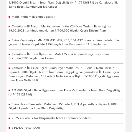
1/5000 Ölçekli Nazım İmar Planı Değişikliği (NİP-171136871) ve Çanakkale İli,
Ezine İlçesi, Cumhuriyet Mahallesi
Maili İnhidam (Mehmet Eskici)
Çanakkale ili Turizm Merkezlerine ilişkin Kültür ve Turizm Bakanlığınca
19.02.2026 tarihinde onaylanan 1/100.000 ölçekli Çevre Düzeni Planı
Ezine Cumhuriyet Mh. 430, 431, 432, 433, 434, 437 numaralı imar adaları ile
çevresini içerecek şekilde 3194 sayılı İmar Kanununun 18. Uygulaması
Çanakkale İli Ezine İlçesi Gazi Mah.175 ada 45 parsel sayılı taşınmaz
üzerinde,3194 sayılı imar kanunu
Çanakkale İli, Ezine İlçesi, Cumhuriyet Mahallesi, 132 Ada 5 Nolu Parsele
İlişkin 1/5000 Ölçekli Nazım İmar Planı Değişikliği ve Çanakkale İli, Ezine İlçesi,
Cumhuriyet Mahallesi, 132 Ada 5 Nolu Parsele İlişkin 1/1000 Ölçekli Uygulama
İmar Planı Değişikliği
1/1.000 Ölçekli İlave Uygulama İmar Planı Ve Uygulama İmar Planı Değişikliği
(UİP-171123116)
Ezine İlçesi Camikebir Mahallesi 353 ada 1, 2, 3, 4 parsellere ilişkin 1/1000
Ölçekli Uygulama İmar Planı Değişikliği
2025 Yılı Aralık Ayı Olağanüstü Meclis Toplantı Gündemi
S PLAKA İHALE İLANI