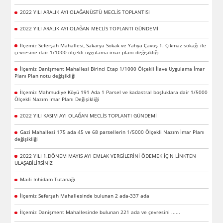
2022 YILI ARALIK AYI OLAĞANÜSTÜ MECLİS TOPLANTISI
2022 YILI ARALIK AYI OLAĞAN MECLİS TOPLANTI GÜNDEMİ
İlçemiz Seferşah Mahallesi, Sakarya Sokak ve Yahya Çavuş 1. Çıkmaz sokağı ile
çevresine dair 1/1000 ölçekli uygulama imar planı değişikliği
İlçemiz Danişment Mahallesi Birinci Etap 1/1000 Ölçekli İlave Uygulama İmar
Planı Plan notu değişikliği
İlçemiz Mahmudiye Köyü 191 Ada 1 Parsel ve kadastral boşluklara dair 1/5000
Ölçekli Nazım İmar Planı Değişikliği
2022 YILI KASIM AYI OLAĞAN MECLİS TOPLANTI GÜNDEMİ
Gazi Mahallesi 175 ada 45 ve 68 parsellerin 1/5000 Ölçekli Nazım İmar Planı
değişikliği
2022 YILI 1.DÖNEM MAYIS AYI EMLAK VERGİLERİNİ ÖDEMEK İÇİN LİNKTEN
ULAŞABİLİRSİNİZ
Maili İnhidam Tutanağı
İlçemiz Seferşah Mahallesinde bulunan 2 ada-337 ada
İlçemiz Danişment Mahallesinde bulunan 221 ada ve çevresini ......