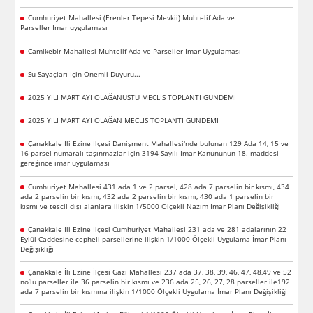
Cumhuriyet Mahallesi (Erenler Tepesi Mevkii) Muhtelif Ada ve
Parseller İmar uygulaması
Camikebir Mahallesi Muhtelif Ada ve Parseller İmar Uygulaması
Su Sayaçları İçin Önemli Duyuru...
2025 YILI MART AYI OLAĞANÜSTÜ MECLIS TOPLANTI GÜNDEMİ
2025 YILI MART AYI OLAĞAN MECLIS TOPLANTI GÜNDEMI
Çanakkale İli Ezine İlçesi Danişment Mahallesi'nde bulunan 129 Ada 14, 15 ve
16 parsel numaralı taşınmazlar için 3194 Sayılı İmar Kanununun 18. maddesi
gereğince imar uygulaması
Cumhuriyet Mahallesi 431 ada 1 ve 2 parsel, 428 ada 7 parselin bir kısmı, 434
ada 2 parselin bir kısmı, 432 ada 2 parselin bir kısmı, 430 ada 1 parselin bir
kısmı ve tescil dışı alanlara ilişkin 1/5000 Ölçekli Nazım İmar Planı Değişikliği
Çanakkale İli Ezine İlçesi Cumhuriyet Mahallesi 231 ada ve 281 adalarının 22
Eylül Caddesine cepheli parsellerine ilişkin 1/1000 Ölçekli Uygulama İmar Planı
Değişikliği
Çanakkale İli Ezine İlçesi Gazi Mahallesi 237 ada 37, 38, 39, 46, 47, 48,49 ve 52
no’lu parseller ile 36 parselin bir kısmı ve 236 ada 25, 26, 27, 28 parseller ile192
ada 7 parselin bir kısmına ilişkin 1/1000 Ölçekli Uygulama İmar Planı Değişikliği