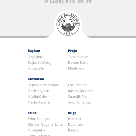
0 (286) 618 10 10
Başkan
Proje
Özgeçmiş
Tamamlanan
Başkan'a Mesaj
Devam Eden
Fotoğraflar
Planlanan
Kurumsal
Başkan Yardımcıları
Encümenler
Meclis Üyeleri
Meclis Gündemi
Müdürlükler
Stratejik Plan
Meclis Kararları
Arşiv Yönergesi
Ezine
Bilgi
Ezine Tarihçesi
Haberler
Dünden Bugüne Ezine
Duyurular
Muhtarlıklar
İhaleler