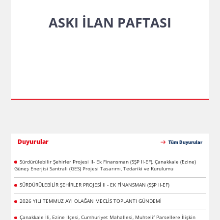
ASKI İLAN PAFTASI
Duyurular
Tüm Duyurular
Sürdürülebilir Şehirler Projesi II- Ek Finansman (SŞP II-EF), Çanakkale (Ezine)
Güneş Enerjisi Santrali (GES) Projesi Tasarımı, Tedariki ve Kurulumu
SÜRDÜRÜLEBİLİR ŞEHİRLER PROJESİ II - EK FİNANSMAN (SŞP II-EF)
2026 YILI TEMMUZ AYI OLAĞAN MECLİS TOPLANTI GÜNDEMİ
Çanakkale İli, Ezine İlçesi, Cumhuriyet Mahallesi, Muhtelif Parsellere İlişkin