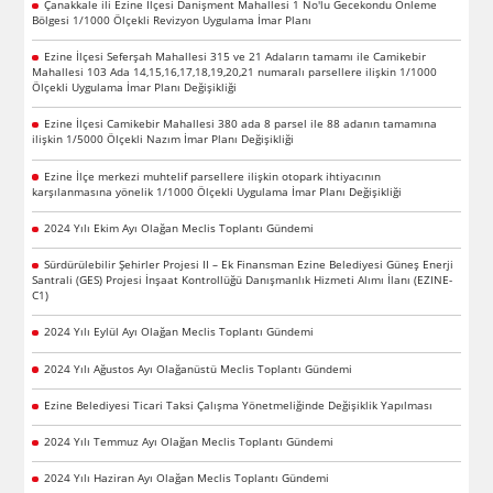
Çanakkale ili Ezine İlçesi Danişment Mahallesi 1 No'lu Gecekondu Önleme
Bölgesi 1/1000 Ölçekli Revizyon Uygulama İmar Planı
Ezine İlçesi Seferşah Mahallesi 315 ve 21 Adaların tamamı ile Camikebir
Mahallesi 103 Ada 14,15,16,17,18,19,20,21 numaralı parsellere ilişkin 1/1000
Ölçekli Uygulama İmar Planı Değişikliği
Ezine İlçesi Camikebir Mahallesi 380 ada 8 parsel ile 88 adanın tamamına
ilişkin 1/5000 Ölçekli Nazım İmar Planı Değişikliği
Ezine İlçe merkezi muhtelif parsellere ilişkin otopark ihtiyacının
karşılanmasına yönelik 1/1000 Ölçekli Uygulama İmar Planı Değişikliği
2024 Yılı Ekim Ayı Olağan Meclis Toplantı Gündemi
Sürdürülebilir Şehirler Projesi II – Ek Finansman Ezine Belediyesi Güneş Enerji
Santrali (GES) Projesi İnşaat Kontrollüğü Danışmanlık Hizmeti Alımı İlanı (EZINE-
C1)
2024 Yılı Eylül Ayı Olağan Meclis Toplantı Gündemi
2024 Yılı Ağustos Ayı Olağanüstü Meclis Toplantı Gündemi
Ezine Belediyesi Ticari Taksi Çalışma Yönetmeliğinde Değişiklik Yapılması
2024 Yılı Temmuz Ayı Olağan Meclis Toplantı Gündemi
2024 Yılı Haziran Ayı Olağan Meclis Toplantı Gündemi