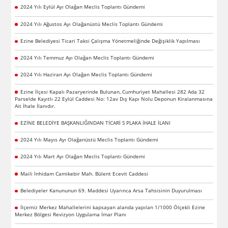
2024 Yılı Eylül Ayı Olağan Meclis Toplantı Gündemi
2024 Yılı Ağustos Ayı Olağanüstü Meclis Toplantı Gündemi
Ezine Belediyesi Ticari Taksi Çalışma Yönetmeliğinde Değişiklik Yapılması
2024 Yılı Temmuz Ayı Olağan Meclis Toplantı Gündemi
2024 Yılı Haziran Ayı Olağan Meclis Toplantı Gündemi
Ezine İlçesi Kapalı Pazaryerinde Bulunan, Cumhuriyet Mahallesi 282 Ada 32
Parselde Kayıtlı 22 Eylül Caddesi No: 12av Dış Kapı Nolu Deponun Kiralanmasına
Ait İhale İlanıdır.
EZİNE BELEDİYE BAŞKANLIĞINDAN TİCARİ S PLAKA İHALE İLANI
2024 Yılı Mayıs Ayı Olağanüstü Meclis Toplantı Gündemi
2024 Yılı Mart Ayı Olağan Meclis Toplantı Gündemi
Maili İnhidam Camikebir Mah. Bülent Ecevit Caddesi
Belediyeler Kanununun 69. Maddesi Uyarınca Arsa Tahsisinin Duyurulması
İlçemiz Merkez Mahallelerini kapsayan alanda yapılan 1/1000 Ölçekli Ezine
Merkez Bölgesi Revizyon Uygulama İmar Planı