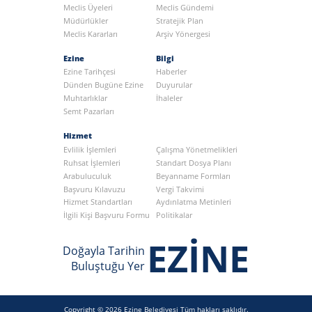
Meclis Üyeleri
Meclis Gündemi
Müdürlükler
Stratejik Plan
Meclis Kararları
Arşiv Yönergesi
Ezine
Bilgi
Ezine Tarihçesi
Haberler
Dünden Bugüne Ezine
Duyurular
Muhtarlıklar
İhaleler
Semt Pazarları
Hizmet
Evlilik İşlemleri
Çalışma Yönetmelikleri
Ruhsat İşlemleri
Standart Dosya Planı
Arabuluculuk
Beyanname Formları
Başvuru Kılavuzu
Vergi Takvimi
Hizmet Standartları
Aydınlatma Metinleri
İlgili Kişi Başvuru Formu
Politikalar
EZİNE
Doğayla Tarihin
Buluştuğu Yer
Copyright © 2026 Ezine Belediyesi Tüm hakları saklıdır.