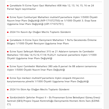
Çanakkale İli Ezine İlçesi Gazi Mahallesi 408 Ada 12, 13, 14, 15, 16 ve 24
Parsel Sayılı taşınmazlar
Ezine İlçesi Cumhuriyet Mahallesi muhtelif parsellere ilişkin 1/5000 Ölçekli
Nazım İmar Planı Değişikliği (NİP-171072750) ve 1/1000 Ölçekli 3. Etap İlave
Uygulama İmar Planı Değişikliği (UİP-171072751)
2024 Yılı Kasım Ayı Olağan Meclis Toplantı Gündemi
Çanakkale ili Ezine İlçesi Danişment Mahallesi 1 No'lu Gecekondu Önleme
Bölgesi 1/1000 Ölçekli Revizyon Uygulama İmar Planı
Ezine İlçesi Seferşah Mahallesi 315 ve 21 Adaların tamamı ile Camikebir
Mahallesi 103 Ada 14,15,16,17,18,19,20,21 numaralı parsellere ilişkin 1/1000
Ölçekli Uygulama İmar Planı Değişikliği
Ezine İlçesi Camikebir Mahallesi 380 ada 8 parsel ile 88 adanın tamamına
ilişkin 1/5000 Ölçekli Nazım İmar Planı Değişikliği
Ezine İlçe merkezi muhtelif parsellere ilişkin otopark ihtiyacının
karşılanmasına yönelik 1/1000 Ölçekli Uygulama İmar Planı Değişikliği
2024 Yılı Ekim Ayı Olağan Meclis Toplantı Gündemi
Sürdürülebilir Şehirler Projesi II – Ek Finansman Ezine Belediyesi Güneş Enerji
Santrali (GES) Projesi İnşaat Kontrollüğü Danışmanlık Hizmeti Alımı İlanı (EZINE-
C1)