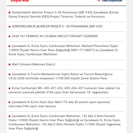
Duyurular
Tüm Duyurular
Sürdürülebilir Şehirler Projesi II- Ek Finansman (SŞP II-EF), Çanakkale (Ezine)
Güneş Enerjisi Santrali (GES) Projesi Tasarımı, Tedariki ve Kurulumu
SÜRDÜRÜLEBİLİR ŞEHİRLER PROJESİ II - EK FİNANSMAN (SŞP II-EF)
2026 YILI TEMMUZ AYI OLAĞAN MECLİS TOPLANTI GÜNDEMİ
Çanakkale İli, Ezine İlçesi, Cumhuriyet Mahallesi, Muhtelif Parsellere İlişkin
1/5000 Ölçekli Nazım İmar Planı Değişikliği (NİP-171136871) ve Çanakkale İli,
Ezine İlçesi, Cumhuriyet Mahallesi
Maili İnhidam (Mehmet Eskici)
Çanakkale ili Turizm Merkezlerine ilişkin Kültür ve Turizm Bakanlığınca
19.02.2026 tarihinde onaylanan 1/100.000 ölçekli Çevre Düzeni Planı
Ezine Cumhuriyet Mh. 430, 431, 432, 433, 434, 437 numaralı imar adaları ile
çevresini içerecek şekilde 3194 sayılı İmar Kanununun 18. Uygulaması
Çanakkale İli Ezine İlçesi Gazi Mah.175 ada 45 parsel sayılı taşınmaz
üzerinde,3194 sayılı imar kanunu
Çanakkale İli, Ezine İlçesi, Cumhuriyet Mahallesi, 132 Ada 5 Nolu Parsele
İlişkin 1/5000 Ölçekli Nazım İmar Planı Değişikliği ve Çanakkale İli, Ezine İlçesi,
Cumhuriyet Mahallesi, 132 Ada 5 Nolu Parsele İlişkin 1/1000 Ölçekli Uygulama
İmar Planı Değişikliği