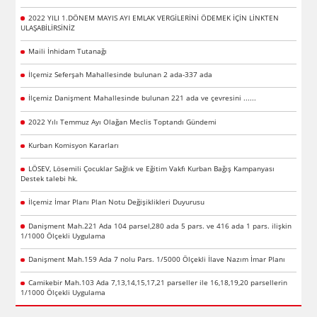
2022 YILI 1.DÖNEM MAYIS AYI EMLAK VERGİLERİNİ ÖDEMEK İÇİN LİNKTEN
ULAŞABİLİRSİNİZ
Maili İnhidam Tutanağı
İlçemiz Seferşah Mahallesinde bulunan 2 ada-337 ada
İlçemiz Danişment Mahallesinde bulunan 221 ada ve çevresini ......
2022 Yılı Temmuz Ayı Olağan Meclis Toptandı Gündemi
Kurban Komisyon Kararları
LÖSEV, Lösemili Çocuklar Sağlık ve Eğitim Vakfı Kurban Bağış Kampanyası
Destek talebi hk.
İlçemiz İmar Planı Plan Notu Değişiklikleri Duyurusu
Danişment Mah.221 Ada 104 parsel,280 ada 5 pars. ve 416 ada 1 pars. ilişkin
1/1000 Ölçekli Uygulama
Danişment Mah.159 Ada 7 nolu Pars. 1/5000 Ölçekli İlave Nazım İmar Planı
Camikebir Mah.103 Ada 7,13,14,15,17,21 parseller ile 16,18,19,20 parsellerin
1/1000 Ölçekli Uygulama