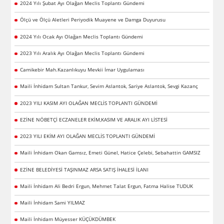
2024 Yılı Şubat Ayı Olağan Meclis Toplantı Gündemi
Ölçü ve Ölçü Aletleri Periyodik Muayene ve Damga Duyurusu
2024 Yılı Ocak Ayı Olağan Meclis Toplantı Gündemi
2023 Yılı Aralık Ayı Olağan Meclis Toplantı Gündemi
Camikebir Mah.Kazanlıkuyu Mevkii İmar Uygulaması
Maili İnhidam Sultan Tankur, Sevim Aslantok, Sariye Aslantok, Sevgi Kazanç
2023 YILI KASIM AYI OLAĞAN MECLİS TOPLANTI GÜNDEMİ
EZİNE NÖBETÇİ ECZANELER EKİM,KASIM VE ARALIK AYI LİSTESİ
2023 YILI EKİM AYI OLAĞAN MECLİS TOPLANTI GÜNDEMİ
Maili İnhidam Okan Gamsız, Emeti Günel, Hatice Çelebi, Sebahattin GAMSIZ
EZİNE BELEDİYESİ TAŞINMAZ ARSA SATIŞ İHALESİ İLANI
Maili İnhidam Ali Bedri Ergun, Mehmet Talat Ergun, Fatma Halise TUDUK
Maili İnhidam Sami YILMAZ
Maili İnhidam Müyesser KÜÇÜKDÜMBEK