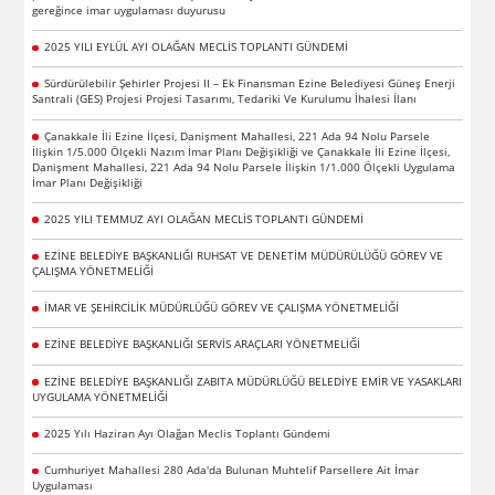
gereğince imar uygulaması duyurusu
2025 YILI EYLÜL AYI OLAĞAN MECLİS TOPLANTI GÜNDEMİ
Sürdürülebilir Şehirler Projesi II – Ek Finansman Ezine Belediyesi Güneş Enerji
Santrali (GES) Projesi Projesi Tasarımı, Tedariki Ve Kurulumu İhalesi İlanı
Çanakkale İli Ezine İlçesi, Danişment Mahallesi, 221 Ada 94 Nolu Parsele
İlişkin 1/5.000 Ölçekli Nazım İmar Planı Değişikliği ve Çanakkale İli Ezine İlçesi,
Danişment Mahallesi, 221 Ada 94 Nolu Parsele İlişkin 1/1.000 Ölçekli Uygulama
İmar Planı Değişikliği
2025 YILI TEMMUZ AYI OLAĞAN MECLİS TOPLANTI GÜNDEMİ
EZİNE BELEDİYE BAŞKANLIĞI RUHSAT VE DENETİM MÜDÜRÜLÜĞÜ GÖREV VE
ÇALIŞMA YÖNETMELİĞİ
İMAR VE ŞEHİRCİLİK MÜDÜRLÜĞÜ GÖREV VE ÇALIŞMA YÖNETMELİĞİ
EZİNE BELEDİYE BAŞKANLIĞI SERVİS ARAÇLARI YÖNETMELİĞİ
EZİNE BELEDİYE BAŞKANLIĞI ZABITA MÜDÜRLÜĞÜ BELEDİYE EMİR VE YASAKLARI
UYGULAMA YÖNETMELİĞİ
2025 Yılı Haziran Ayı Olağan Meclis Toplantı Gündemi
Cumhuriyet Mahallesi 280 Ada'da Bulunan Muhtelif Parsellere Ait İmar
Uygulaması