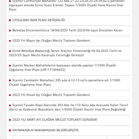
İlçemiz Cumhuriyet Mahallesi 123 Ada 21-22-23-24-25-29-39-42-2 parselleri
kapsayan alanda Ezine İlçesi Erenler Tepesi 1/5000 Ölçekli İlave Nazım İmar
Planı
UYGULAMA İMAR PLANI DEĞİŞİKLİĞİ
Belediye Encümenimizce 18/04/2023 Tarih 2023/94 sayılı Encümen Kararı
2023 Yılı Mayıs Ayı Olağan Meclis Toplantı Gündemi
Ezine Belediye Başkanlığı Servis Araçları Yönetmeliği 06.04.2023 Tarih ve
2023/29 Sayılı Meclis Kararıyla Yürürlüğe Girmiştir
İlçemiz Merkez Mahallelerini kapsayan alanda yapılan 1/1000 Ölçekli
Uygulama İmar Planı (UİP-171004432)
İlçemiz Camikebir Mahallesi 395 ada 4-12-13 no’lu parsellere ait 1/1000
Ölçekli Uygulama İmar Planı
2023 Yili Nisan Ayi Olağan Meclis Toplanti Gündemi
İlçemiz Tavaklı Köyü Alanında 303 Ada ile 110 Nolu Ada Arasında Kalan Tescil
Harici ve Kadastral Boşluklara dair 1/5000 Ölçekli Nazım İmar Planı Değişikliği
2023 YILI MART AYI OLAĞAN MECLİS TOPLANTI GÜNDEMİ
KAYMAKAMLIK MAKAMINDAN BİLDİRİLMİŞTİR.