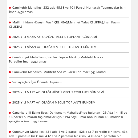
Camikebir Mahallesi 232 ada 95,98 ve 101 Parsel Numaralı Taşınmazlar İçin
İmar Uygulaması
Maili İnhidam Hüseyin Vasfi ÇELİKBAŞ,Mehmet Talat ÇELİKBAŞ,İnan Kazım
ÇELİKBAŞ
2025 YILI MAYIS AYI OLAĞAN MECLIS TOPLANTI GÜNDEMİ
2025 YILI NİSAN AYI OLAĞAN MECLIS TOPLANTI GÜNDEMİ
Cumhuriyet Mahallesi (Erenler Tepesi Mevkii) Muhtelif Ada ve
Parseller İmar uygulaması
Camikebir Mahallesi Muhtelif Ada ve Parseller İmar Uygulaması
Su Sayaçları İçin Önemli Duyuru...
2025 YILI MART AYI OLAĞANÜSTÜ MECLIS TOPLANTI GÜNDEMİ
2025 YILI MART AYI OLAĞAN MECLIS TOPLANTI GÜNDEMI
Çanakkale İli Ezine İlçesi Danişment Mahallesi'nde bulunan 129 Ada 14, 15 ve
16 parsel numaralı taşınmazlar için 3194 Sayılı İmar Kanununun 18. maddesi
gereğince imar uygulaması
Cumhuriyet Mahallesi 431 ada 1 ve 2 parsel, 428 ada 7 parselin bir kısmı, 434
ada 2 parselin bir kısmı, 432 ada 2 parselin bir kısmı, 430 ada 1 parselin bir