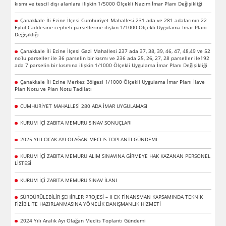
kısmı ve tescil dışı alanlara ilişkin 1/5000 Ölçekli Nazım İmar Planı Değişikliği
Çanakkale İli Ezine İlçesi Cumhuriyet Mahallesi 231 ada ve 281 adalarının 22
Eylül Caddesine cepheli parsellerine ilişkin 1/1000 Ölçekli Uygulama İmar Planı
Değişikliği
Çanakkale İli Ezine İlçesi Gazi Mahallesi 237 ada 37, 38, 39, 46, 47, 48,49 ve 52
no’lu parseller ile 36 parselin bir kısmı ve 236 ada 25, 26, 27, 28 parseller ile192
ada 7 parselin bir kısmına ilişkin 1/1000 Ölçekli Uygulama İmar Planı Değişikliği
Çanakkale İli Ezine Merkez Bölgesi 1/1000 Ölçekli Uygulama İmar Planı İlave
Plan Notu ve Plan Notu Tadilatı
CUMHURİYET MAHALLESİ 280 ADA İMAR UYGULAMASI
KURUM İÇİ ZABITA MEMURU SINAV SONUÇLARI
2025 YILI OCAK AYI OLAĞAN MECLİS TOPLANTI GÜNDEMİ
KURUM İÇİ ZABITA MEMURU ALIM SINAVINA GİRMEYE HAK KAZANAN PERSONEL
LİSTESİ
KURUM İÇİ ZABITA MEMURU SINAV İLANI
SÜRDÜRÜLEBİLİR ŞEHİRLER PROJESİ – II EK FİNANSMAN KAPSAMINDA TEKNİK
FİZİBİLİTE HAZIRLANMASINA YÖNELİK DANIŞMANLIK HİZMETİ
2024 Yılı Aralık Ayı Olağan Meclis Toplantı Gündemi