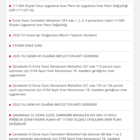
1/1.000 Ölçekli İlave Uygulama İmar Planı Ve Uygulama İmar Planı Değişikliği
(UİP-171123116)
Ezine İlçesi Camikebir Mahallesi 353 ada 1, 2, 3, 4 parsellere ilişkin 1/1000
Ölçekli Uygulama İmar Planı Değişikliği
2025 Yılı Aralık Ayı Olağanüstü Meclis Toplantı Gündemi
S PLAKA İHALE İLANI
2025 YILI KASIM AYI OLAĞAN MECLİS TOPLANTI GÜNDEMİ
Çanakkale İli Ezine İlçesi Danişment Mahallesi 221 ada 113 parsel sayılı
taşınmaz için 3194 Sayılı İmar Kanununun 18. maddesi gereğince imar
uygulaması
Çanakkale İli Ezine İlçesi Danişment Mahallesi 221 ada 125 ve 126 parsel
sayılı taşınmazlar için 3194 Sayılı İmar Kanununun 18. maddesi gereğince imar
uygulaması
2025 YILI EKİM AYI OLAĞAN MECLİS TOPLANTI GÜNDEMİ
ÇANAKKALE İLİ, EZİNE İLÇESİ, CAMİKEBİR MAHALLESİ,363 ADA 10 NOLU
PARSELİN GÜNEYİNDEKİ ALANA AİT 1/1000 ÖLÇEKLİ UYGULAMA İMAR PLANI
DEĞİŞİKLİĞİ
Çanakkale İli Ezine İlçesi Camikebir Mahallesi'nde bulunan 88 Ada 1 ve 2
parsel numaralı taşınmazlar için 3194 Sayılı İmar Kanununun 18. maddesi