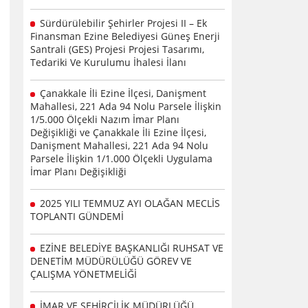
Sürdürülebilir Şehirler Projesi II – Ek
Finansman Ezine Belediyesi Güneş Enerji
Santrali (GES) Projesi Projesi Tasarımı,
Tedariki Ve Kurulumu İhalesi İlanı
Çanakkale İli Ezine İlçesi, Danişment
Mahallesi, 221 Ada 94 Nolu Parsele İlişkin
1/5.000 Ölçekli Nazım İmar Planı
Değişikliği ve Çanakkale İli Ezine İlçesi,
Danişment Mahallesi, 221 Ada 94 Nolu
Parsele İlişkin 1/1.000 Ölçekli Uygulama
İmar Planı Değişikliği
2025 YILI TEMMUZ AYI OLAĞAN MECLİS
TOPLANTI GÜNDEMİ
EZİNE BELEDİYE BAŞKANLIĞI RUHSAT VE
DENETİM MÜDÜRÜLÜĞÜ GÖREV VE
ÇALIŞMA YÖNETMELİĞİ
İMAR VE ŞEHİRCİLİK MÜDÜRLÜĞÜ