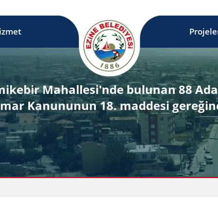
izmet
Projele
amikebir Mahallesi'nde bulunan 88 Ada
lı İmar Kanununun 18. maddesi gereği