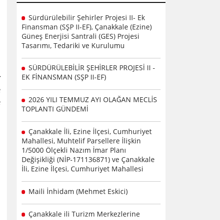
Sürdürülebilir Şehirler Projesi II- Ek
Finansman (SŞP II-EF), Çanakkale (Ezine)
ı
Güneş Enerjisi Santrali (GES) Projesi
p
Tasarımı, Tedariki ve Kurulumu
ı
SÜRDÜRÜLEBİLİR ŞEHİRLER PROJESİ II -
EK FİNANSMAN (SŞP II-EF)
r
e
2026 YILI TEMMUZ AYI OLAĞAN MECLİS
e
TOPLANTI GÜNDEMİ
Çanakkale İli, Ezine İlçesi, Cumhuriyet
Mahallesi, Muhtelif Parsellere İlişkin
1/5000 Ölçekli Nazım İmar Planı
Değişikliği (NİP-171136871) ve Çanakkale
İli, Ezine İlçesi, Cumhuriyet Mahallesi
Maili İnhidam (Mehmet Eskici)
Çanakkale ili Turizm Merkezlerine