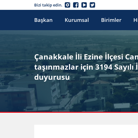
Bizi takip edin.
Başkan
Kurumsal
Birimler
H
Çanakkale İli Ezine İlçesi C
taşınmazlar için 3194 Sayı
duyurusu