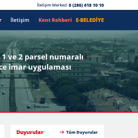
0 (286) 618 10 10
İletişim Merkezi
r
İletişim
E-BELEDİYE
Kent Rehberi
 1 ve 2 parsel numaralı
nce imar uygulaması
Duyurular
Tüm Duyurular