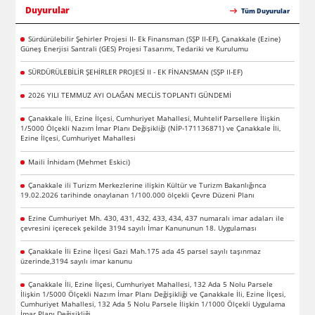
Duyurular
Tüm Duyurular
Sürdürülebilir Şehirler Projesi II- Ek Finansman (SŞP II-EF), Çanakkale (Ezine)
Güneş Enerjisi Santrali (GES) Projesi Tasarımı, Tedariki ve Kurulumu
SÜRDÜRÜLEBİLİR ŞEHİRLER PROJESİ II - EK FİNANSMAN (SŞP II-EF)
2026 YILI TEMMUZ AYI OLAĞAN MECLİS TOPLANTI GÜNDEMİ
Çanakkale İli, Ezine İlçesi, Cumhuriyet Mahallesi, Muhtelif Parsellere İlişkin
1/5000 Ölçekli Nazım İmar Planı Değişikliği (NİP-171136871) ve Çanakkale İli,
Ezine İlçesi, Cumhuriyet Mahallesi
Maili İnhidam (Mehmet Eskici)
Çanakkale ili Turizm Merkezlerine ilişkin Kültür ve Turizm Bakanlığınca
19.02.2026 tarihinde onaylanan 1/100.000 ölçekli Çevre Düzeni Planı
Ezine Cumhuriyet Mh. 430, 431, 432, 433, 434, 437 numaralı imar adaları ile
çevresini içerecek şekilde 3194 sayılı İmar Kanununun 18. Uygulaması
Çanakkale İli Ezine İlçesi Gazi Mah.175 ada 45 parsel sayılı taşınmaz
üzerinde,3194 sayılı imar kanunu
Çanakkale İli, Ezine İlçesi, Cumhuriyet Mahallesi, 132 Ada 5 Nolu Parsele
İlişkin 1/5000 Ölçekli Nazım İmar Planı Değişikliği ve Çanakkale İli, Ezine İlçesi,
Cumhuriyet Mahallesi, 132 Ada 5 Nolu Parsele İlişkin 1/1000 Ölçekli Uygulama
İmar Planı Değişikliği