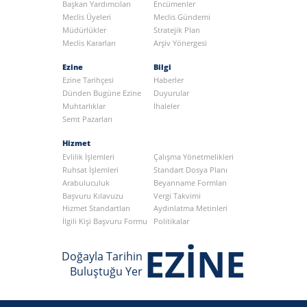
Başkan Yardımcıları
Encümenler
Meclis Üyeleri
Meclis Gündemi
Müdürlükler
Stratejik Plan
Meclis Kararları
Arşiv Yönergesi
Ezine
Bilgi
Ezine Tarihçesi
Haberler
Dünden Bugüne Ezine
Duyurular
Muhtarlıklar
İhaleler
Semt Pazarları
Hizmet
Evlilik İşlemleri
Çalışma Yönetmelikleri
Ruhsat İşlemleri
Standart Dosya Planı
Arabuluculuk
Beyanname Formları
Başvuru Kılavuzu
Vergi Takvimi
Hizmet Standartları
Aydınlatma Metinleri
İlgili Kişi Başvuru Formu
Politikalar
EZİNE
Doğayla Tarihin
Buluştuğu Yer