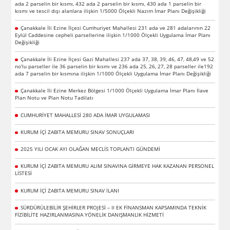
ada 2 parselin bir kısmı, 432 ada 2 parselin bir kısmı, 430 ada 1 parselin bir
kısmı ve tescil dışı alanlara ilişkin 1/5000 Ölçekli Nazım İmar Planı Değişikliği
Çanakkale İli Ezine İlçesi Cumhuriyet Mahallesi 231 ada ve 281 adalarının 22
Eylül Caddesine cepheli parsellerine ilişkin 1/1000 Ölçekli Uygulama İmar Planı
Değişikliği
Çanakkale İli Ezine İlçesi Gazi Mahallesi 237 ada 37, 38, 39, 46, 47, 48,49 ve 52
no’lu parseller ile 36 parselin bir kısmı ve 236 ada 25, 26, 27, 28 parseller ile192
ada 7 parselin bir kısmına ilişkin 1/1000 Ölçekli Uygulama İmar Planı Değişikliği
Çanakkale İli Ezine Merkez Bölgesi 1/1000 Ölçekli Uygulama İmar Planı İlave
Plan Notu ve Plan Notu Tadilatı
CUMHURİYET MAHALLESİ 280 ADA İMAR UYGULAMASI
KURUM İÇİ ZABITA MEMURU SINAV SONUÇLARI
2025 YILI OCAK AYI OLAĞAN MECLİS TOPLANTI GÜNDEMİ
KURUM İÇİ ZABITA MEMURU ALIM SINAVINA GİRMEYE HAK KAZANAN PERSONEL
LİSTESİ
KURUM İÇİ ZABITA MEMURU SINAV İLANI
SÜRDÜRÜLEBİLİR ŞEHİRLER PROJESİ – II EK FİNANSMAN KAPSAMINDA TEKNİK
FİZİBİLİTE HAZIRLANMASINA YÖNELİK DANIŞMANLIK HİZMETİ