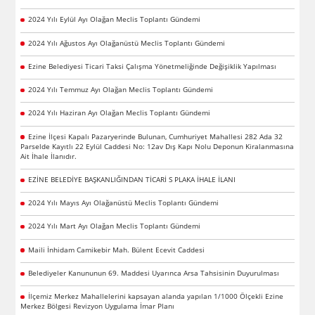
2024 Yılı Eylül Ayı Olağan Meclis Toplantı Gündemi
2024 Yılı Ağustos Ayı Olağanüstü Meclis Toplantı Gündemi
Ezine Belediyesi Ticari Taksi Çalışma Yönetmeliğinde Değişiklik Yapılması
2024 Yılı Temmuz Ayı Olağan Meclis Toplantı Gündemi
2024 Yılı Haziran Ayı Olağan Meclis Toplantı Gündemi
Ezine İlçesi Kapalı Pazaryerinde Bulunan, Cumhuriyet Mahallesi 282 Ada 32
Parselde Kayıtlı 22 Eylül Caddesi No: 12av Dış Kapı Nolu Deponun Kiralanmasına
Ait İhale İlanıdır.
EZİNE BELEDİYE BAŞKANLIĞINDAN TİCARİ S PLAKA İHALE İLANI
2024 Yılı Mayıs Ayı Olağanüstü Meclis Toplantı Gündemi
2024 Yılı Mart Ayı Olağan Meclis Toplantı Gündemi
Maili İnhidam Camikebir Mah. Bülent Ecevit Caddesi
Belediyeler Kanununun 69. Maddesi Uyarınca Arsa Tahsisinin Duyurulması
İlçemiz Merkez Mahallelerini kapsayan alanda yapılan 1/1000 Ölçekli Ezine
Merkez Bölgesi Revizyon Uygulama İmar Planı