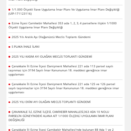
1/1.000 Ölçekli İlave Uygulama İmar Planı Ve Uygulama İmar Planı Değişikliği
(UİP-171123116)
Ezine İlçesi Camikebir Mahallesi 353 ada 1, 2, 3, 4 parsellere ilişkin 1/1000
Ölçekli Uygulama İmar Planı Değişikliği
2025 Yılı Aralık Ayı Olağanüstü Meclis Toplantı Gündemi
S PLAKA İHALE İLANI
2025 YILI KASIM AYI OLAĞAN MECLİS TOPLANTI GÜNDEMİ
Çanakkale İli Ezine İlçesi Danişment Mahallesi 221 ada 113 parsel sayılı
taşınmaz için 3194 Sayılı İmar Kanununun 18. maddesi gereğince imar
uygulaması
Çanakkale İli Ezine İlçesi Danişment Mahallesi 221 ada 125 ve 126 parsel
sayılı taşınmazlar için 3194 Sayılı İmar Kanununun 18. maddesi gereğince imar
uygulaması
2025 YILI EKİM AYI OLAĞAN MECLİS TOPLANTI GÜNDEMİ
ÇANAKKALE İLİ, EZİNE İLÇESİ, CAMİKEBİR MAHALLESİ,363 ADA 10 NOLU
PARSELİN GÜNEYİNDEKİ ALANA AİT 1/1000 ÖLÇEKLİ UYGULAMA İMAR PLANI
DEĞİŞİKLİĞİ
Çanakkale İli Ezine İlçesi Camikebir Mahallesi'nde bulunan 88 Ada 1 ve 2