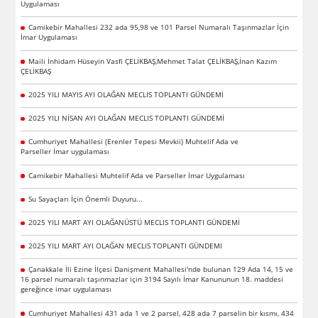
Uygulaması
Camikebir Mahallesi 232 ada 95,98 ve 101 Parsel Numaralı Taşınmazlar İçin
İmar Uygulaması
Maili İnhidam Hüseyin Vasfi ÇELİKBAŞ,Mehmet Talat ÇELİKBAŞ,İnan Kazım
ÇELİKBAŞ
2025 YILI MAYIS AYI OLAĞAN MECLIS TOPLANTI GÜNDEMİ
2025 YILI NİSAN AYI OLAĞAN MECLIS TOPLANTI GÜNDEMİ
Cumhuriyet Mahallesi (Erenler Tepesi Mevkii) Muhtelif Ada ve
Parseller İmar uygulaması
Camikebir Mahallesi Muhtelif Ada ve Parseller İmar Uygulaması
Su Sayaçları İçin Önemli Duyuru...
2025 YILI MART AYI OLAĞANÜSTÜ MECLIS TOPLANTI GÜNDEMİ
2025 YILI MART AYI OLAĞAN MECLIS TOPLANTI GÜNDEMI
Çanakkale İli Ezine İlçesi Danişment Mahallesi'nde bulunan 129 Ada 14, 15 ve
16 parsel numaralı taşınmazlar için 3194 Sayılı İmar Kanununun 18. maddesi
gereğince imar uygulaması
Cumhuriyet Mahallesi 431 ada 1 ve 2 parsel, 428 ada 7 parselin bir kısmı, 434