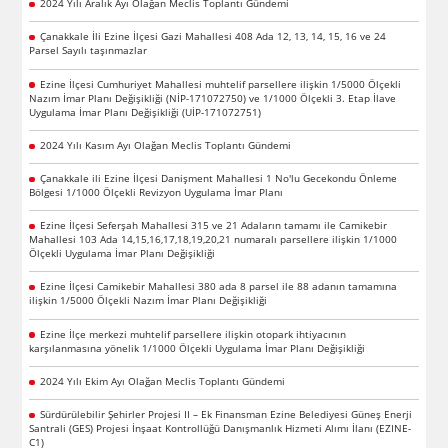
2024 Yılı Aralık Ayı Olağan Meclis Toplantı Gündemi
Çanakkale İli Ezine İlçesi Gazi Mahallesi 408 Ada 12, 13, 14, 15, 16 ve 24
Parsel Sayılı taşınmazlar
Ezine İlçesi Cumhuriyet Mahallesi muhtelif parsellere ilişkin 1/5000 Ölçekli
Nazım İmar Planı Değişikliği (NİP-171072750) ve 1/1000 Ölçekli 3. Etap İlave
Uygulama İmar Planı Değişikliği (UİP-171072751)
2024 Yılı Kasım Ayı Olağan Meclis Toplantı Gündemi
Çanakkale ili Ezine İlçesi Danişment Mahallesi 1 No'lu Gecekondu Önleme
Bölgesi 1/1000 Ölçekli Revizyon Uygulama İmar Planı
Ezine İlçesi Seferşah Mahallesi 315 ve 21 Adaların tamamı ile Camikebir
Mahallesi 103 Ada 14,15,16,17,18,19,20,21 numaralı parsellere ilişkin 1/1000
Ölçekli Uygulama İmar Planı Değişikliği
Ezine İlçesi Camikebir Mahallesi 380 ada 8 parsel ile 88 adanın tamamına
ilişkin 1/5000 Ölçekli Nazım İmar Planı Değişikliği
Ezine İlçe merkezi muhtelif parsellere ilişkin otopark ihtiyacının
karşılanmasına yönelik 1/1000 Ölçekli Uygulama İmar Planı Değişikliği
2024 Yılı Ekim Ayı Olağan Meclis Toplantı Gündemi
Sürdürülebilir Şehirler Projesi II – Ek Finansman Ezine Belediyesi Güneş Enerji
Santrali (GES) Projesi İnşaat Kontrollüğü Danışmanlık Hizmeti Alımı İlanı (EZINE-
C1)