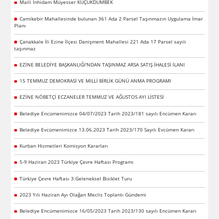
Maili İnhidam Müyesser KÜÇÜKDÜMBEK
Camikebir Mahallesinde bulunan 361 Ada 2 Parsel Taşınmazın Uygulama İmar
Planı
Çanakkale İli Ezine İlçesi Danişment Mahallesi 221 Ada 17 Parsel sayılı
taşınmaz
EZİNE BELEDİYE BAŞKANLIĞI'NDAN TAŞINMAZ ARSA SATIŞ İHALESİ İLANI
15 TEMMUZ DEMOKRASİ VE MİLLİ BİRLİK GÜNÜ ANMA PROGRAMI
EZİNE NÖBETÇİ ECZANELER TEMMUZ VE AĞUSTOS AYI LİSTESİ
Belediye Encümenimizce 04/07/2023 Tarih 2023/181 sayılı Encümen Kararı
Belediye Evcümenimizce 13.06.2023 Tarih 2023/170 Sayılı Evcümen Kararı
Kurban Hizmetleri Komisyon Kararları
5-9 Haziran 2023 Türkiye Çevre Haftası Programı
Türkiye Çevre Haftası 3.Geleneksel Bisiklet Turu
2023 Yılı Haziran Ayı Olağan Meclis Toplantı Gündemi
Belediye Encümenimizce 16/05/2023 Tarih 2023/130 sayılı Encümen Kararı