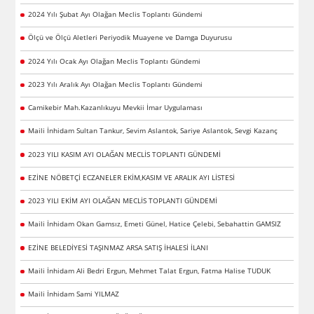
2024 Yılı Şubat Ayı Olağan Meclis Toplantı Gündemi
Ölçü ve Ölçü Aletleri Periyodik Muayene ve Damga Duyurusu
2024 Yılı Ocak Ayı Olağan Meclis Toplantı Gündemi
2023 Yılı Aralık Ayı Olağan Meclis Toplantı Gündemi
Camikebir Mah.Kazanlıkuyu Mevkii İmar Uygulaması
Maili İnhidam Sultan Tankur, Sevim Aslantok, Sariye Aslantok, Sevgi Kazanç
2023 YILI KASIM AYI OLAĞAN MECLİS TOPLANTI GÜNDEMİ
EZİNE NÖBETÇİ ECZANELER EKİM,KASIM VE ARALIK AYI LİSTESİ
2023 YILI EKİM AYI OLAĞAN MECLİS TOPLANTI GÜNDEMİ
Maili İnhidam Okan Gamsız, Emeti Günel, Hatice Çelebi, Sebahattin GAMSIZ
EZİNE BELEDİYESİ TAŞINMAZ ARSA SATIŞ İHALESİ İLANI
Maili İnhidam Ali Bedri Ergun, Mehmet Talat Ergun, Fatma Halise TUDUK
Maili İnhidam Sami YILMAZ