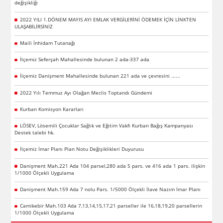
değişikliği
2022 YILI 1.DÖNEM MAYIS AYI EMLAK VERGİLERİNİ ÖDEMEK İÇİN LİNKTEN
ULAŞABİLİRSİNİZ
Maili İnhidam Tutanağı
İlçemiz Seferşah Mahallesinde bulunan 2 ada-337 ada
İlçemiz Danişment Mahallesinde bulunan 221 ada ve çevresini ......
2022 Yılı Temmuz Ayı Olağan Meclis Toptandı Gündemi
Kurban Komisyon Kararları
LÖSEV, Lösemili Çocuklar Sağlık ve Eğitim Vakfı Kurban Bağış Kampanyası
Destek talebi hk.
İlçemiz İmar Planı Plan Notu Değişiklikleri Duyurusu
Danişment Mah.221 Ada 104 parsel,280 ada 5 pars. ve 416 ada 1 pars. ilişkin
1/1000 Ölçekli Uygulama
Danişment Mah.159 Ada 7 nolu Pars. 1/5000 Ölçekli İlave Nazım İmar Planı
Camikebir Mah.103 Ada 7,13,14,15,17,21 parseller ile 16,18,19,20 parsellerin
1/1000 Ölçekli Uygulama