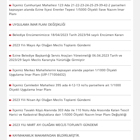
İlçemiz Cumhuriyet Mahallesi 123 Ada 21-22-23-24-25-29-39-42-2 parselleri
kapsayan alanda Ezine İlçesi Erenler Tepesi 1/5000 Ölçekli İlave Nazım İmar
Planı
UYGULAMA İMAR PLANI DEĞİŞİKLİĞİ
Belediye Encümenimizce 18/04/2023 Tarih 2023/94 sayılı Encümen Kararı
2023 Yılı Mayıs Ayı Olağan Meclis Toplantı Gündemi
Ezine Belediye Başkanlığı Servis Araçları Yönetmeliği 06.04.2023 Tarih ve
2023/29 Sayılı Meclis Kararıyla Yürürlüğe Girmiştir
İlçemiz Merkez Mahallelerini kapsayan alanda yapılan 1/1000 Ölçekli
Uygulama İmar Planı (UİP-171004432)
İlçemiz Camikebir Mahallesi 395 ada 4-12-13 no’lu parsellere ait 1/1000
Ölçekli Uygulama İmar Planı
2023 Yili Nisan Ayi Olağan Meclis Toplanti Gündemi
İlçemiz Tavaklı Köyü Alanında 303 Ada ile 110 Nolu Ada Arasında Kalan Tescil
Harici ve Kadastral Boşluklara dair 1/5000 Ölçekli Nazım İmar Planı Değişikliği
2023 YILI MART AYI OLAĞAN MECLİS TOPLANTI GÜNDEMİ
KAYMAKAMLIK MAKAMINDAN BİLDİRİLMİŞTİR.