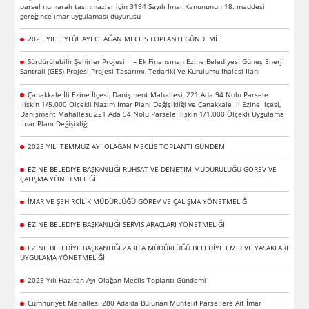
parsel numaralı taşınmazlar için 3194 Sayılı İmar Kanununun 18. maddesi
gereğince imar uygulaması duyurusu
2025 YILI EYLÜL AYI OLAĞAN MECLİS TOPLANTI GÜNDEMİ
Sürdürülebilir Şehirler Projesi II – Ek Finansman Ezine Belediyesi Güneş Enerji
Santrali (GES) Projesi Projesi Tasarımı, Tedariki Ve Kurulumu İhalesi İlanı
Çanakkale İli Ezine İlçesi, Danişment Mahallesi, 221 Ada 94 Nolu Parsele
İlişkin 1/5.000 Ölçekli Nazım İmar Planı Değişikliği ve Çanakkale İli Ezine İlçesi,
Danişment Mahallesi, 221 Ada 94 Nolu Parsele İlişkin 1/1.000 Ölçekli Uygulama
İmar Planı Değişikliği
2025 YILI TEMMUZ AYI OLAĞAN MECLİS TOPLANTI GÜNDEMİ
EZİNE BELEDİYE BAŞKANLIĞI RUHSAT VE DENETİM MÜDÜRÜLÜĞÜ GÖREV VE
ÇALIŞMA YÖNETMELİĞİ
İMAR VE ŞEHİRCİLİK MÜDÜRLÜĞÜ GÖREV VE ÇALIŞMA YÖNETMELİĞİ
EZİNE BELEDİYE BAŞKANLIĞI SERVİS ARAÇLARI YÖNETMELİĞİ
EZİNE BELEDİYE BAŞKANLIĞI ZABITA MÜDÜRLÜĞÜ BELEDİYE EMİR VE YASAKLARI
UYGULAMA YÖNETMELİĞİ
2025 Yılı Haziran Ayı Olağan Meclis Toplantı Gündemi
Cumhuriyet Mahallesi 280 Ada'da Bulunan Muhtelif Parsellere Ait İmar