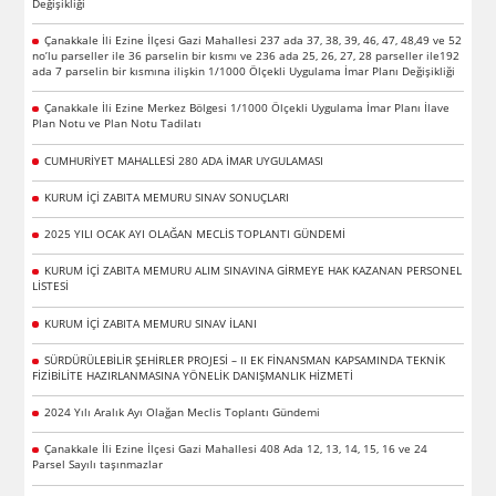
Değişikliği
Çanakkale İli Ezine İlçesi Gazi Mahallesi 237 ada 37, 38, 39, 46, 47, 48,49 ve 52
no’lu parseller ile 36 parselin bir kısmı ve 236 ada 25, 26, 27, 28 parseller ile192
ada 7 parselin bir kısmına ilişkin 1/1000 Ölçekli Uygulama İmar Planı Değişikliği
Çanakkale İli Ezine Merkez Bölgesi 1/1000 Ölçekli Uygulama İmar Planı İlave
Plan Notu ve Plan Notu Tadilatı
CUMHURİYET MAHALLESİ 280 ADA İMAR UYGULAMASI
KURUM İÇİ ZABITA MEMURU SINAV SONUÇLARI
2025 YILI OCAK AYI OLAĞAN MECLİS TOPLANTI GÜNDEMİ
KURUM İÇİ ZABITA MEMURU ALIM SINAVINA GİRMEYE HAK KAZANAN PERSONEL
LİSTESİ
KURUM İÇİ ZABITA MEMURU SINAV İLANI
SÜRDÜRÜLEBİLİR ŞEHİRLER PROJESİ – II EK FİNANSMAN KAPSAMINDA TEKNİK
FİZİBİLİTE HAZIRLANMASINA YÖNELİK DANIŞMANLIK HİZMETİ
2024 Yılı Aralık Ayı Olağan Meclis Toplantı Gündemi
Çanakkale İli Ezine İlçesi Gazi Mahallesi 408 Ada 12, 13, 14, 15, 16 ve 24
Parsel Sayılı taşınmazlar