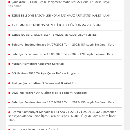
Çanakkale İli Ezine İlçesi Danişment Mahallesi 221 Ada 17 Parsel sayılı
taşınmaz
EZİNE BELEDİYE BAŞKANLIĞI'NDAN TAŞINMAZ ARSA SATIŞ İHALESİ İLANI
15 TEMMUZ DEMOKRASİ VE MİLLİ BİRLİK GÜNÜ ANMA PROGRAMI
EZİNE NÖBETÇİ ECZANELER TEMMUZ VE AĞUSTOS AYI LİSTESİ
Belediye Encümenimizce 04/07/2023 Tarih 2023/181 sayılı Encümen Kararı
Belediye Evcümenimizce 13.06.2023 Tarih 2023/170 Sayılı Evcümen Kararı
Kurban Hizmetleri Komisyon Kararları
5-9 Haziran 2023 Türkiye Çevre Haftası Programı
Türkiye Çevre Haftası 3.Geleneksel Bisiklet Turu
2023 Yılı Haziran Ayı Olağan Meclis Toplantı Gündemi
Belediye Encümenimizce 16/05/2023 Tarih 2023/130 sayılı Encümen Kararı
İlçemiz Cumhuriyet Mahallesi 123 Ada 21-22-23-24-25-29-39-42-2 parselleri
kapsayan alanda Ezine İlçesi Erenler Tepesi 1/5000 Ölçekli İlave Nazım İmar
Planı
UYGULAMA İMAR PLANI DEĞİŞİKLİĞİ