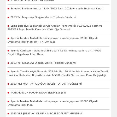
Belediye Encümenimizce 18/04/2023 Tarih 2023/94 sayılı Encümen Kararı
2023 Yılı Mayıs Ayı Olağan Meclis Toplantı Gündemi
Ezine Belediye Başkanlığı Servis Araçları Yönetmeliği 06.04.2023 Tarih ve
2023/29 Sayılı Meclis Kararıyla Yürürlüğe Girmiştir
İlçemiz Merkez Mahallelerini kapsayan alanda yapılan 1/1000 Ölçekli
Uygulama İmar Planı (UİP-171004432)
İlçemiz Camikebir Mahallesi 395 ada 4-12-13 no’lu parsellere ait 1/1000
Ölçekli Uygulama İmar Planı
2023 Yili Nisan Ayi Olağan Meclis Toplanti Gündemi
İlçemiz Tavaklı Köyü Alanında 303 Ada ile 110 Nolu Ada Arasında Kalan Tescil
Harici ve Kadastral Boşluklara dair 1/5000 Ölçekli Nazım İmar Planı Değişikliği
2023 YILI MART AYI OLAĞAN MECLİS TOPLANTI GÜNDEMİ
KAYMAKAMLIK MAKAMINDAN BİLDİRİLMİŞTİR.
İlçemiz Merkez Mahallelerini kapsayan alanda yapılan 1/1000 Ölçekli
Uygulama İmar Planı
2023 YILI ŞUBAT AYI OLAĞAN MECLİS TOPLANTI GÜNDEMİ