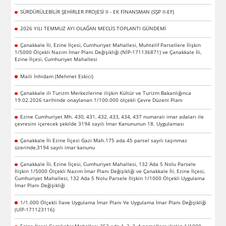
SÜRDÜRÜLEBİLİR ŞEHİRLER PROJESİ II - EK FİNANSMAN (SŞP II-EF)
2026 YILI TEMMUZ AYI OLAĞAN MECLİS TOPLANTI GÜNDEMİ
Çanakkale İli, Ezine İlçesi, Cumhuriyet Mahallesi, Muhtelif Parsellere İlişkin
1/5000 Ölçekli Nazım İmar Planı Değişikliği (NİP-171136871) ve Çanakkale İli,
Ezine İlçesi, Cumhuriyet Mahallesi
Maili İnhidam (Mehmet Eskici)
Çanakkale ili Turizm Merkezlerine ilişkin Kültür ve Turizm Bakanlığınca
19.02.2026 tarihinde onaylanan 1/100.000 ölçekli Çevre Düzeni Planı
Ezine Cumhuriyet Mh. 430, 431, 432, 433, 434, 437 numaralı imar adaları ile
çevresini içerecek şekilde 3194 sayılı İmar Kanununun 18. Uygulaması
Çanakkale İli Ezine İlçesi Gazi Mah.175 ada 45 parsel sayılı taşınmaz
üzerinde,3194 sayılı imar kanunu
Çanakkale İli, Ezine İlçesi, Cumhuriyet Mahallesi, 132 Ada 5 Nolu Parsele
İlişkin 1/5000 Ölçekli Nazım İmar Planı Değişikliği ve Çanakkale İli, Ezine İlçesi,
Cumhuriyet Mahallesi, 132 Ada 5 Nolu Parsele İlişkin 1/1000 Ölçekli Uygulama
İmar Planı Değişikliği
1/1.000 Ölçekli İlave Uygulama İmar Planı Ve Uygulama İmar Planı Değişikliği
(UİP-171123116)
Ezine İlçesi Camikebir Mahallesi 353 ada 1, 2, 3, 4 parsellere ilişkin 1/1000