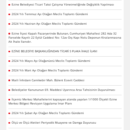
Ezine Belediyesi Ticari Taksi Çalışma Yönetmeliğinde Değişiklik Yapılması
2024 Yılı Temmuz Ayı Olağan Meclis Toplantı Gündemi
2024 Yılı Haziran Ayı Olağan Meclis Toplantı Gündemi
Ezine İlçesi Kapalı Pazaryerinde Bulunan, Cumhuriyet Mahallesi 282 Ada 32
Parselde Kayıtlı 22 Eylül Caddesi No: 12av Dış Kapı Nolu Deponun Kiralanmasına
Ait İhale İlanıdır.
EZİNE BELEDİYE BAŞKANLIĞINDAN TİCARİ S PLAKA İHALE İLANI
2024 Yılı Mayıs Ayı Olağanüstü Meclis Toplantı Gündemi
2024 Yılı Mart Ayı Olağan Meclis Toplantı Gündemi
Maili İnhidam Camikebir Mah. Bülent Ecevit Caddesi
Belediyeler Kanununun 69. Maddesi Uyarınca Arsa Tahsisinin Duyurulması
İlçemiz Merkez Mahallelerini kapsayan alanda yapılan 1/1000 Ölçekli Ezine
Merkez Bölgesi Revizyon Uygulama İmar Planı
2024 Yılı Şubat Ayı Olağan Meclis Toplantı Gündemi
Ölçü ve Ölçü Aletleri Periyodik Muayene ve Damga Duyurusu