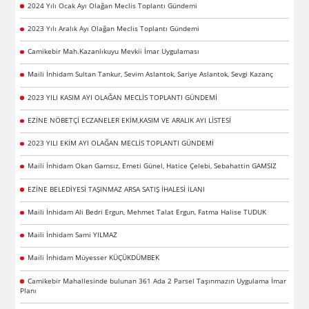
2024 Yılı Ocak Ayı Olağan Meclis Toplantı Gündemi
2023 Yılı Aralık Ayı Olağan Meclis Toplantı Gündemi
Camikebir Mah.Kazanlıkuyu Mevkii İmar Uygulaması
Maili İnhidam Sultan Tankur, Sevim Aslantok, Sariye Aslantok, Sevgi Kazanç
2023 YILI KASIM AYI OLAĞAN MECLİS TOPLANTI GÜNDEMİ
EZİNE NÖBETÇİ ECZANELER EKİM,KASIM VE ARALIK AYI LİSTESİ
2023 YILI EKİM AYI OLAĞAN MECLİS TOPLANTI GÜNDEMİ
Maili İnhidam Okan Gamsız, Emeti Günel, Hatice Çelebi, Sebahattin GAMSIZ
EZİNE BELEDİYESİ TAŞINMAZ ARSA SATIŞ İHALESİ İLANI
Maili İnhidam Ali Bedri Ergun, Mehmet Talat Ergun, Fatma Halise TUDUK
Maili İnhidam Sami YILMAZ
Maili İnhidam Müyesser KÜÇÜKDÜMBEK
Camikebir Mahallesinde bulunan 361 Ada 2 Parsel Taşınmazın Uygulama İmar
Planı