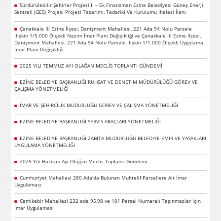
Sürdürülebilir Şehirler Projesi II – Ek Finansman Ezine Belediyesi Güneş Enerji
Santrali (GES) Projesi Projesi Tasarımı, Tedariki Ve Kurulumu İhalesi İlanı
Çanakkale İli Ezine İlçesi, Danişment Mahallesi, 221 Ada 94 Nolu Parsele
İlişkin 1/5.000 Ölçekli Nazım İmar Planı Değişikliği ve Çanakkale İli Ezine İlçesi,
Danişment Mahallesi, 221 Ada 94 Nolu Parsele İlişkin 1/1.000 Ölçekli Uygulama
İmar Planı Değişikliği
2025 YILI TEMMUZ AYI OLAĞAN MECLİS TOPLANTI GÜNDEMİ
EZİNE BELEDİYE BAŞKANLIĞI RUHSAT VE DENETİM MÜDÜRÜLÜĞÜ GÖREV VE
ÇALIŞMA YÖNETMELİĞİ
İMAR VE ŞEHİRCİLİK MÜDÜRLÜĞÜ GÖREV VE ÇALIŞMA YÖNETMELİĞİ
EZİNE BELEDİYE BAŞKANLIĞI SERVİS ARAÇLARI YÖNETMELİĞİ
EZİNE BELEDİYE BAŞKANLIĞI ZABITA MÜDÜRLÜĞÜ BELEDİYE EMİR VE YASAKLARI
UYGULAMA YÖNETMELİĞİ
2025 Yılı Haziran Ayı Olağan Meclis Toplantı Gündemi
Cumhuriyet Mahallesi 280 Ada'da Bulunan Muhtelif Parsellere Ait İmar
Uygulaması
Camikebir Mahallesi 232 ada 95,98 ve 101 Parsel Numaralı Taşınmazlar İçin
İmar Uygulaması