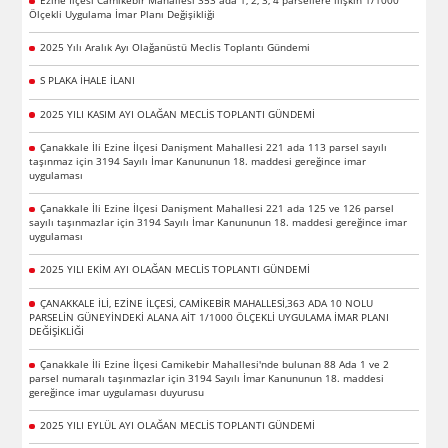
Ölçekli Uygulama İmar Planı Değişikliği
2025 Yılı Aralık Ayı Olağanüstü Meclis Toplantı Gündemi
S PLAKA İHALE İLANI
2025 YILI KASIM AYI OLAĞAN MECLİS TOPLANTI GÜNDEMİ
Çanakkale İli Ezine İlçesi Danişment Mahallesi 221 ada 113 parsel sayılı
taşınmaz için 3194 Sayılı İmar Kanununun 18. maddesi gereğince imar
uygulaması
Çanakkale İli Ezine İlçesi Danişment Mahallesi 221 ada 125 ve 126 parsel
sayılı taşınmazlar için 3194 Sayılı İmar Kanununun 18. maddesi gereğince imar
uygulaması
2025 YILI EKİM AYI OLAĞAN MECLİS TOPLANTI GÜNDEMİ
ÇANAKKALE İLİ, EZİNE İLÇESİ, CAMİKEBİR MAHALLESİ,363 ADA 10 NOLU
PARSELİN GÜNEYİNDEKİ ALANA AİT 1/1000 ÖLÇEKLİ UYGULAMA İMAR PLANI
DEĞİŞİKLİĞİ
Çanakkale İli Ezine İlçesi Camikebir Mahallesi'nde bulunan 88 Ada 1 ve 2
parsel numaralı taşınmazlar için 3194 Sayılı İmar Kanununun 18. maddesi
gereğince imar uygulaması duyurusu
2025 YILI EYLÜL AYI OLAĞAN MECLİS TOPLANTI GÜNDEMİ