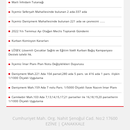
Maili İnhidam Tutanağı
İlçemiz Seferşah Mahallesinde bulunan 2 ada-337 ada
İlçemiz Danişment Mahallesinde bulunan 221 ada ve çevresini ......
2022 Yılı Temmuz Ayı Olağan Meclis Toptandı Gündemi
Kurban Komisyon Kararları
LÖSEV, Lösemili Çocuklar Sağlık ve Eğitim Vakfı Kurban Bağış Kampanyası
Destek talebi hk.
İlçemiz İmar Planı Plan Notu Değişiklikleri Duyurusu
Danişment Mah.221 Ada 104 parsel,280 ada 5 pars. ve 416 ada 1 pars. ilişkin
1/1000 Ölçekli Uygulama
Danişment Mah.159 Ada 7 nolu Pars. 1/5000 Ölçekli İlave Nazım İmar Planı
Camikebir Mah.103 Ada 7,13,14,15,17,21 parseller ile 16,18,19,20 parsellerin
1/1000 Ölçekli Uygulama
Cumhuriyet Mah. Org. Nahit Şenoğul Cad. No:2 17600
EZİNE | ÇANAKKALE