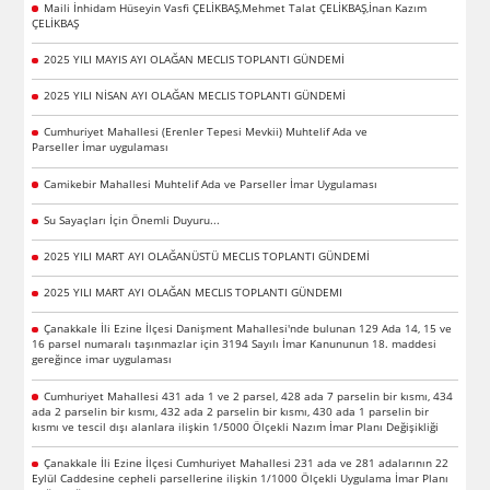
Maili İnhidam Hüseyin Vasfi ÇELİKBAŞ,Mehmet Talat ÇELİKBAŞ,İnan Kazım
ÇELİKBAŞ
2025 YILI MAYIS AYI OLAĞAN MECLIS TOPLANTI GÜNDEMİ
2025 YILI NİSAN AYI OLAĞAN MECLIS TOPLANTI GÜNDEMİ
Cumhuriyet Mahallesi (Erenler Tepesi Mevkii) Muhtelif Ada ve
Parseller İmar uygulaması
Camikebir Mahallesi Muhtelif Ada ve Parseller İmar Uygulaması
Su Sayaçları İçin Önemli Duyuru...
2025 YILI MART AYI OLAĞANÜSTÜ MECLIS TOPLANTI GÜNDEMİ
2025 YILI MART AYI OLAĞAN MECLIS TOPLANTI GÜNDEMI
Çanakkale İli Ezine İlçesi Danişment Mahallesi'nde bulunan 129 Ada 14, 15 ve
16 parsel numaralı taşınmazlar için 3194 Sayılı İmar Kanununun 18. maddesi
gereğince imar uygulaması
Cumhuriyet Mahallesi 431 ada 1 ve 2 parsel, 428 ada 7 parselin bir kısmı, 434
ada 2 parselin bir kısmı, 432 ada 2 parselin bir kısmı, 430 ada 1 parselin bir
kısmı ve tescil dışı alanlara ilişkin 1/5000 Ölçekli Nazım İmar Planı Değişikliği
Çanakkale İli Ezine İlçesi Cumhuriyet Mahallesi 231 ada ve 281 adalarının 22
Eylül Caddesine cepheli parsellerine ilişkin 1/1000 Ölçekli Uygulama İmar Planı