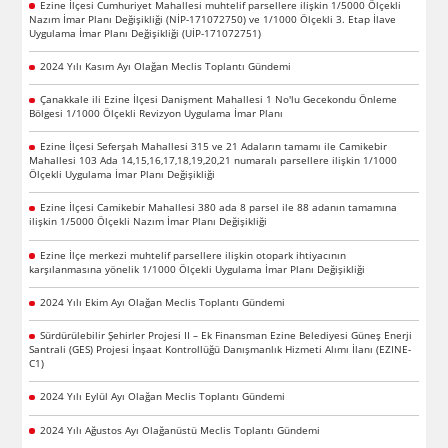
Ezine İlçesi Cumhuriyet Mahallesi muhtelif parsellere ilişkin 1/5000 Ölçekli
Nazım İmar Planı Değişikliği (NİP-171072750) ve 1/1000 Ölçekli 3. Etap İlave
Uygulama İmar Planı Değişikliği (UİP-171072751)
2024 Yılı Kasım Ayı Olağan Meclis Toplantı Gündemi
Çanakkale ili Ezine İlçesi Danişment Mahallesi 1 No'lu Gecekondu Önleme
Bölgesi 1/1000 Ölçekli Revizyon Uygulama İmar Planı
Ezine İlçesi Seferşah Mahallesi 315 ve 21 Adaların tamamı ile Camikebir
Mahallesi 103 Ada 14,15,16,17,18,19,20,21 numaralı parsellere ilişkin 1/1000
Ölçekli Uygulama İmar Planı Değişikliği
Ezine İlçesi Camikebir Mahallesi 380 ada 8 parsel ile 88 adanın tamamına
ilişkin 1/5000 Ölçekli Nazım İmar Planı Değişikliği
Ezine İlçe merkezi muhtelif parsellere ilişkin otopark ihtiyacının
karşılanmasına yönelik 1/1000 Ölçekli Uygulama İmar Planı Değişikliği
2024 Yılı Ekim Ayı Olağan Meclis Toplantı Gündemi
Sürdürülebilir Şehirler Projesi II – Ek Finansman Ezine Belediyesi Güneş Enerji
Santrali (GES) Projesi İnşaat Kontrollüğü Danışmanlık Hizmeti Alımı İlanı (EZINE-
C1)
2024 Yılı Eylül Ayı Olağan Meclis Toplantı Gündemi
2024 Yılı Ağustos Ayı Olağanüstü Meclis Toplantı Gündemi