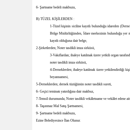
6- Şartname bedeli makbuzu,
B) TÜZEL KİŞİLERDEN :
1-Tüzel kişinin siciline kayıtlı bulunduğu idareden (De
Bölge Müdürlüğünden, İdare merkezinin bulunduğu yer mahk
kayıtlı olduğuna dair belge,
2-Şirketlerden; Noter tasdikli imza sirküsü,
3-Vakıflardan; ihaleye katılmak üzere yetkili organ tarafınd
noter tasdikli imza sirküsü,
4-Derneklerden; ihaleye katılmak üzere yetkilendirdiği kişiyi
beyannamesi,
5-Derneklerden; dernek tüzüğünün noter tasdikli sureti,
6- Geçici teminatı yatırdığına dair makbuz,
7-Temsil durumunda; Noter tasdikli vekâletname ve vekâlet edene ai
8- Taşınmaz Mal Satış Şartnamesi,
9- Şartname bedeli makbuzu,
Ezine Belediyesince İlan Olunur.