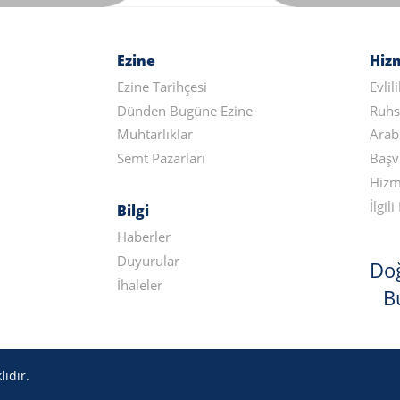
Ezine
Hiz
Ezine Tarihçesi
Evlil
Dünden Bugüne Ezine
Ruhs
Muhtarlıklar
Arab
Semt Pazarları
Başv
Hizm
İlgi
Bilgi
Haberler
Duyurular
Doğ
İhaleler
B
ıdır.