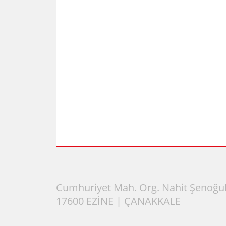
Cumhuriyet Mah. Org. Nahit Şenoğul
17600 EZİNE | ÇANAKKALE