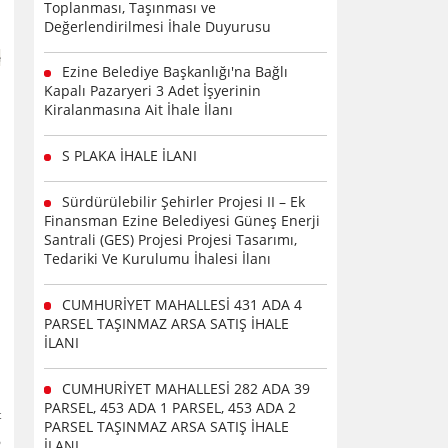
Toplanması, Taşınması ve
Değerlendirilmesi İhale Duyurusu
e
Ezine Belediye Başkanlığı'na Bağlı
Kapalı Pazaryeri 3 Adet İşyerinin
Kiralanmasına Ait İhale İlanı
S PLAKA İHALE İLANI
Sürdürülebilir Şehirler Projesi II – Ek
Finansman Ezine Belediyesi Güneş Enerji
Santrali (GES) Projesi Projesi Tasarımı,
Tedariki Ve Kurulumu İhalesi İlanı
CUMHURİYET MAHALLESİ 431 ADA 4
PARSEL TAŞINMAZ ARSA SATIŞ İHALE
İLANI
CUMHURİYET MAHALLESİ 282 ADA 39
PARSEL, 453 ADA 1 PARSEL, 453 ADA 2
t
PARSEL TAŞINMAZ ARSA SATIŞ İHALE
6
İLANI