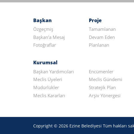
Başkan
Proje
Özgeçmiş
Tamamlanan
Başkan'a Mesaj
Devam Eden
Fotoğraflar
Planlanan
Kurumsal
Başkan Yardımcıları
Encümenler
Meclis Üyeleri
Meclis Gündemi
Müdürlükler
Stratejik Plan
Meclis Kararları
Arşiv Yönergesi
Copyright © 2026 Ezine Belediyesi Tüm hakları sakl