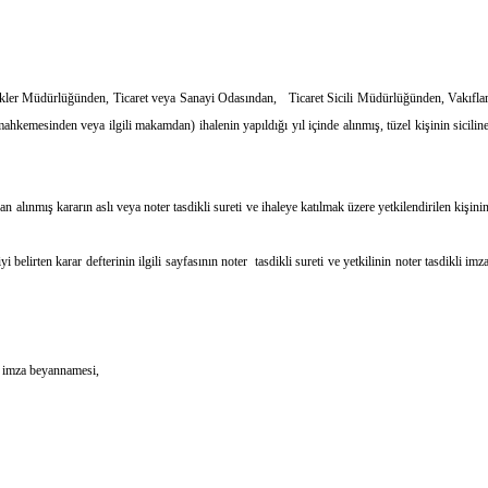
rnekler Müdürlüğünden, Ticaret veya Sanayi Odasından, Ticaret Sicili Müdürlüğünden, Vakıfla
emesinden veya ilgili makamdan) ihalenin yapıldığı yıl içinde alınmış, tüzel kişinin sicilin
an alınmış kararın aslı veya noter tasdikli sureti ve ihaleye katılmak üzere yetkilendirilen kişini
 belirten karar defterinin ilgili sayfasının noter tasdikli sureti ve yetkilinin noter tasdikli imz
t imza beyannamesi,