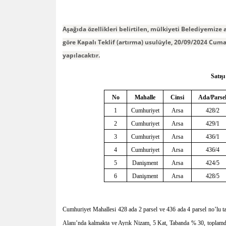
Aşağıda özellikleri belirtilen, mülkiyeti Belediyemize
göre Kapalı Teklif (artırma) usulüyle, 20/09/2024 Cum
yapılacaktır.
Satış
No
Mahalle
Cinsi
Ada/Parse
1
Cumhuriyet
Arsa
428/2
2
Cumhuriyet
Arsa
429/1
3
Cumhuriyet
Arsa
436/1
4
Cumhuriyet
Arsa
436/4
5
Danişment
Arsa
424/5
6
Danişment
Arsa
428/5
Cumhuriyet Mahallesi 428 ada 2 parsel ve 436 ada 4 parsel no’lu 
Alanı’nda kalmakta ve Ayrık Nizam, 5 Kat, Tabanda % 30, toplamd