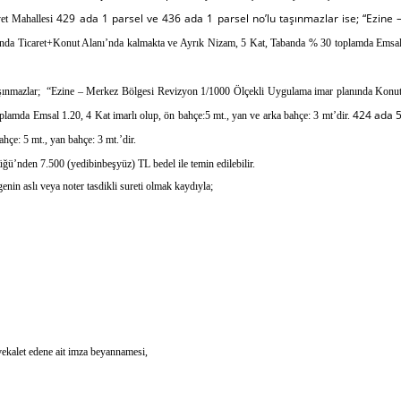
429 ada 1 parsel ve 436 ada 1 parsel no’lu taşınmazlar ise; “Ezine 
et Mahallesi
ında Ticaret+Konut Alanı’nda kalmakta ve Ayrık Nizam, 5 Kat, Tabanda % 30 toplamda Emsa
taşınmazlar; “Ezine – Merkez Bölgesi Revizyon 1/1000
Ölçekli Uygulama imar planında Konu
424 ada 
lamda Emsal 1.20, 4 Kat imarlı olup, ön bahçe:5 mt., yan ve arka bahçe: 3 mt’dir.
çe: 5 mt., yan bahçe: 3 mt.’dir.
üğü’nden 7.500 (yedibinbeşyüz) TL bedel ile temin edilebilir.
lgenin aslı veya noter tasdikli sureti olmak kaydıyla;
 vekalet edene ait imza beyannamesi,