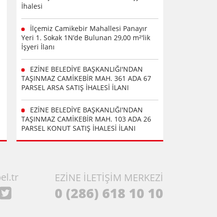
İhalesi
İlçemiz Camikebir Mahallesi Panayır
Yeri 1. Sokak 1N’de Bulunan 29,00 m²'lik
İşyeri İlanı
EZİNE BELEDİYE BAŞKANLIĞI'NDAN
TAŞINMAZ CAMİKEBİR MAH. 361 ADA 67
PARSEL ARSA SATIŞ İHALESİ İLANI
EZİNE BELEDİYE BAŞKANLIĞI'NDAN
TAŞINMAZ CAMİKEBİR MAH. 103 ADA 26
PARSEL KONUT SATIŞ İHALESİ İLANI
el.tr
EZİNE İLETİŞİM MERKEZİ
0 (286) 618 10 10