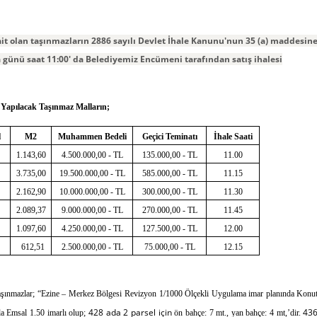
 ait olan taşınmazların 2886 sayılı Devlet İhale Kanunu'nun 35 (a) maddesin
a günü saat 11:00' da Belediyemiz Encümeni tarafından satış ihalesi
ı Yapılacak Taşınmaz Malların;
l
M2
Muhammen Bedeli
Geçici Teminatı
İhale Saati
1.143,60
4.500.000,00 - TL
135.000,00 - TL
11.00
3.735,00
19.500.000,00 - TL
585.000,00 - TL
11.15
2.162,90
10.000.000,00 - TL
300.000,00 - TL
11.30
2.089,37
9.000.000,00 - TL
270.000,00 - TL
11.45
1.097,60
4.250.000,00 - TL
127.500,00 - TL
12.00
612,51
2.500.000,00 - TL
75.000,00 - TL
12.15
taşınmazlar; “Ezine – Merkez Bölgesi Revizyon 1/1000
Ölçekli Uygulama imar planında Konu
428 ada 2 parsel için
43
a Emsal 1.50 imarlı olup;
ön bahçe: 7 mt., yan bahçe: 4 mt,’dir.