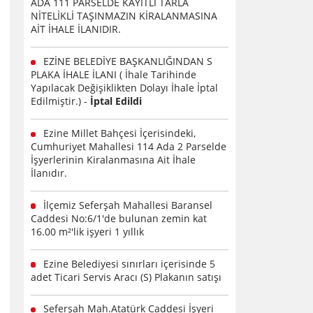
ADA 111 PARSELDE KAYITLI TARLA
NİTELİKLİ TAŞINMAZIN KİRALANMASINA
AİT İHALE İLANIDIR.
EZİNE BELEDİYE BAŞKANLIĞINDAN S
PLAKA İHALE İLANI ( İhale Tarihinde
Yapılacak Değişiklikten Dolayı İhale İptal
Edilmiştir.) -
İptal Edildi
Ezine Millet Bahçesi İçerisindeki,
Cumhuriyet Mahallesi 114 Ada 2 Parselde
İşyerlerinin Kiralanmasına Ait İhale
İlanıdır.
İlçemiz Seferşah Mahallesi Baransel
Caddesi No:6/1'de bulunan zemin kat
16.00 m²'lik işyeri 1 yıllık
Ezine Belediyesi sınırları içerisinde 5
adet Ticari Servis Aracı (S) Plakanın satışı
Seferşah Mah.Atatürk Caddesi İşyeri