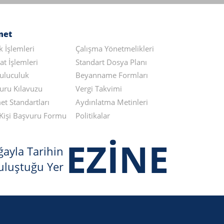
met
ik İşlemleri
Çalışma Yönetmelikleri
at İşlemleri
Standart Dosya Planı
uluculuk
Beyanname Formları
uru Kılavuzu
Vergi Takvimi
et Standartları
Aydınlatma Metinleri
li Kişi Başvuru Formu
Politikalar
EZİNE
ayla Tarihin
uluştuğu Yer