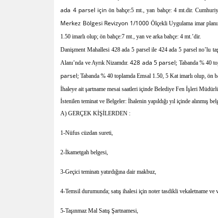
ada 4 parsel için
ön bahçe:5 mt., yan bahçe: 4 mt.dir. Cumhuriy
Merkez Bölgesi Revizyon 1/1000
Ölçekli Uygulama imar plan
1.50 imarlı olup; ön bahçe:7 mt., yan ve arka bahçe: 4 mt.’dir.
Danişment Mahallesi 428 ada 5 parsel ile 424 ada 5 parsel no’lu 
428 ada 5 parsel;
Alanı’nda ve Ayrık Nizamdır.
Tabanda % 40 top
parsel;
Tabanda % 40 toplamda Emsal 1.50, 5 Kat imarlı olup, ön bah
İhaleye ait şartname mesai saatleri içinde Belediye Fen İşleri Müdürl
İstenilen teminat ve Belgeler: İhalenin yapıldığı yıl içinde alınmış be
A) GERÇEK KİŞİLERDEN :
1-Nüfus cüzdan sureti,
2-İkametgah belgesi,
3-Geçici teminatı yatırdığına dair makbuz,
4-Temsil durumunda; satış ihalesi için noter tasdikli vekaletname ve
5-Taşınmaz Mal Satış Şartnamesi,